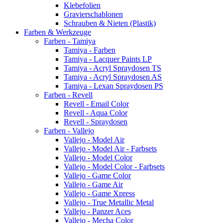
Klebefolien
Gravierschablonen
Schrauben & Nieten (Plastik)
Farben & Werkzeuge
Farben - Tamiya
Tamiya - Farben
Tamiya - Lacquer Paints LP
Tamiya - Acryl Spraydosen TS
Tamiya - Acryl Spraydosen AS
Tamiya - Lexan Spraydosen PS
Farben - Revell
Revell - Email Color
Revell - Aqua Color
Revell - Spraydosen
Farben - Vallejo
Vallejo - Model Air
Vallejo - Model Air - Farbsets
Vallejo - Model Color
Vallejo - Model Color - Farbsets
Vallejo - Game Color
Vallejo - Game Air
Vallejo - Game Xpress
Vallejo - True Metallic Metal
Vallejo - Panzer Aces
Vallejo - Mecha Color