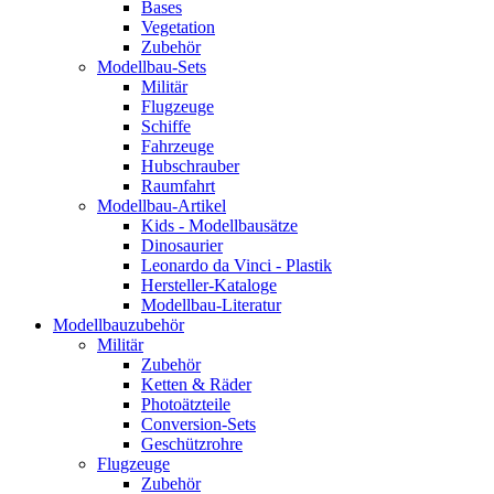
Bases
Vegetation
Zubehör
Modellbau-Sets
Militär
Flugzeuge
Schiffe
Fahrzeuge
Hubschrauber
Raumfahrt
Modellbau-Artikel
Kids - Modellbausätze
Dinosaurier
Leonardo da Vinci - Plastik
Hersteller-Kataloge
Modellbau-Literatur
Modellbauzubehör
Militär
Zubehör
Ketten & Räder
Photoätzteile
Conversion-Sets
Geschützrohre
Flugzeuge
Zubehör