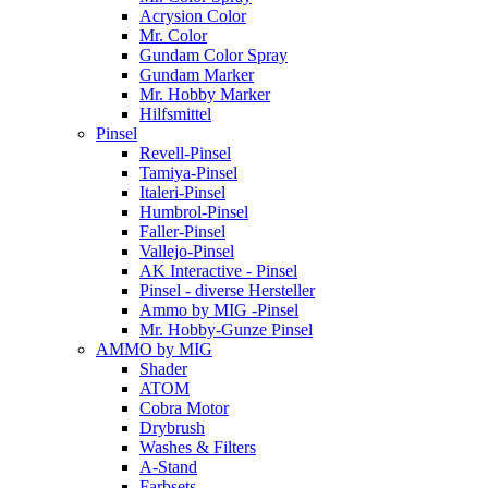
Acrysion Color
Mr. Color
Gundam Color Spray
Gundam Marker
Mr. Hobby Marker
Hilfsmittel
Pinsel
Revell-Pinsel
Tamiya-Pinsel
Italeri-Pinsel
Humbrol-Pinsel
Faller-Pinsel
Vallejo-Pinsel
AK Interactive - Pinsel
Pinsel - diverse Hersteller
Ammo by MIG -Pinsel
Mr. Hobby-Gunze Pinsel
AMMO by MIG
Shader
ATOM
Cobra Motor
Drybrush
Washes & Filters
A-Stand
Farbsets