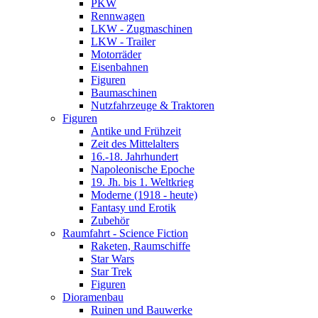
PKW
Rennwagen
LKW - Zugmaschinen
LKW - Trailer
Motorräder
Eisenbahnen
Figuren
Baumaschinen
Nutzfahrzeuge & Traktoren
Figuren
Antike und Frühzeit
Zeit des Mittelalters
16.-18. Jahrhundert
Napoleonische Epoche
19. Jh. bis 1. Weltkrieg
Moderne (1918 - heute)
Fantasy und Erotik
Zubehör
Raumfahrt - Science Fiction
Raketen, Raumschiffe
Star Wars
Star Trek
Figuren
Dioramenbau
Ruinen und Bauwerke