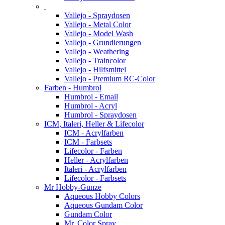
Vallejo - Spraydosen
Vallejo - Metal Color
Vallejo - Model Wash
Vallejo - Grundierungen
Vallejo - Weathering
Vallejo - Traincolor
Vallejo - Hilfsmittel
Vallejo - Premium RC-Color
Farben - Humbrol
Humbrol - Email
Humbrol - Acryl
Humbrol - Spraydosen
ICM, Italeri, Heller & Lifecolor
ICM - Acrylfarben
ICM - Farbsets
Lifecolor - Farben
Heller - Acrylfarben
Italeri - Acrylfarben
Lifecolor - Farbsets
Mr Hobby-Gunze
Aqueous Hobby Colors
Aqueous Gundam Color
Gundam Color
Mr. Color Spray