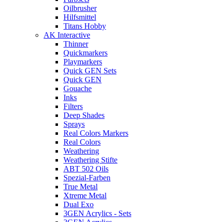
Oilbrusher
Hilfsmittel
Titans Hobby
AK Interactive
Thinner
Quickmarkers
Playmarkers
Quick GEN Sets
Quick GEN
Gouache
Inks
Filters
Deep Shades
Sprays
Real Colors Markers
Real Colors
Weathering
Weathering Stifte
ABT 502 Oils
Spezial-Farben
True Metal
Xtreme Metal
Dual Exo
3GEN Acrylics - Sets