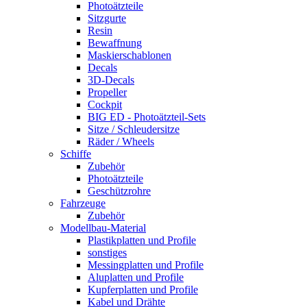
Photoätzteile
Sitzgurte
Resin
Bewaffnung
Maskierschablonen
Decals
3D-Decals
Propeller
Cockpit
BIG ED - Photoätzteil-Sets
Sitze / Schleudersitze
Räder / Wheels
Schiffe
Zubehör
Photoätzteile
Geschützrohre
Fahrzeuge
Zubehör
Modellbau-Material
Plastikplatten und Profile
sonstiges
Messingplatten und Profile
Aluplatten und Profile
Kupferplatten und Profile
Kabel und Drähte