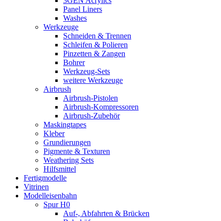
3GEN Acrylics
Panel Liners
Washes
Werkzeuge
Schneiden & Trennen
Schleifen & Polieren
Pinzetten & Zangen
Bohrer
Werkzeug-Sets
weitere Werkzeuge
Airbrush
Airbrush-Pistolen
Airbrush-Kompressoren
Airbrush-Zubehör
Maskingtapes
Kleber
Grundierungen
Pigmente & Texturen
Weathering Sets
Hilfsmittel
Fertigmodelle
Vitrinen
Modelleisenbahn
Spur H0
Auf-, Abfahrten & Brücken