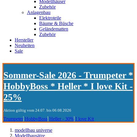
Modellhäuser
Zubehör
Anlagenbau
Elektroteile
Bäume & Büsche
Geländematten
Zubehör
Hersteller
Neuheiten
Sale
Sommer-Sale 2026 - Trumpeter *
HobbyBoss * Heller * I love Kit -
25%
Aktion gültig vom 24.07. bis 06.08.2026
Trumpeter
HobbyBoss
Heller - 30%
I love Kit
modellbau universe
Modellbausätze