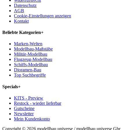
Widerrufsrecht
Datenschutz
AGB
Cookie-Einstellungen anzeigen
Kontakt
Beliebte Kategorien
+
Marken-Welten
Modellbau-Maßstäbe
Militär-Modellbau
Flugzeug-Modellbau
Schiffs-Modellbau
Dioramen-Bau
Top Suchbegriffe
Specials
+
KITS - Preview
Restock - wieder lieferbar
Gutscheine
Newsletter
Mein Kundenkonto
Copyright © 2026 modellbau universe / modellbau universe Gbr