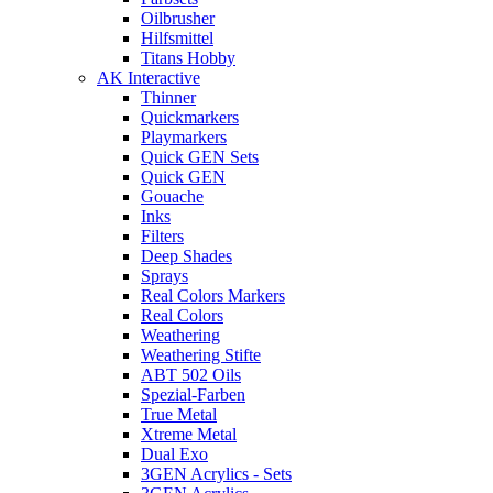
Oilbrusher
Hilfsmittel
Titans Hobby
AK Interactive
Thinner
Quickmarkers
Playmarkers
Quick GEN Sets
Quick GEN
Gouache
Inks
Filters
Deep Shades
Sprays
Real Colors Markers
Real Colors
Weathering
Weathering Stifte
ABT 502 Oils
Spezial-Farben
True Metal
Xtreme Metal
Dual Exo
3GEN Acrylics - Sets