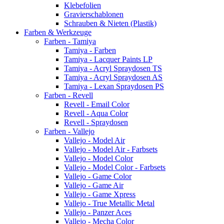
Klebefolien
Gravierschablonen
Schrauben & Nieten (Plastik)
Farben & Werkzeuge
Farben - Tamiya
Tamiya - Farben
Tamiya - Lacquer Paints LP
Tamiya - Acryl Spraydosen TS
Tamiya - Acryl Spraydosen AS
Tamiya - Lexan Spraydosen PS
Farben - Revell
Revell - Email Color
Revell - Aqua Color
Revell - Spraydosen
Farben - Vallejo
Vallejo - Model Air
Vallejo - Model Air - Farbsets
Vallejo - Model Color
Vallejo - Model Color - Farbsets
Vallejo - Game Color
Vallejo - Game Air
Vallejo - Game Xpress
Vallejo - True Metallic Metal
Vallejo - Panzer Aces
Vallejo - Mecha Color