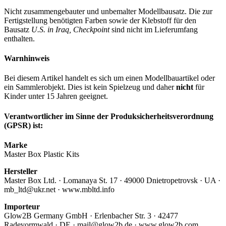
Nicht zusammengebauter und unbemalter Modellbausatz. Die zur
Fertigstellung benötigten Farben sowie der Klebstoff für den
Bausatz
U.S. in Iraq, Checkpoint
sind nicht im Lieferumfang
enthalten.
Warnhinweis
Bei diesem Artikel handelt es sich um einen Modellbauartikel oder
ein Sammlerobjekt. Dies ist kein Spielzeug und daher
nicht
für
Kinder unter 15 Jahren geeignet.
Verantwortlicher im Sinne der Produksicherheitsverordnung
(GPSR) ist:
Marke
Master Box Plastic Kits
Hersteller
Master Box Ltd. · Lomanaya St. 17 · 49000 Dnietropetrovsk · UA ·
mb_ltd@ukr.net · www.mbltd.info
Importeur
Glow2B Germany GmbH · Erlenbacher Str. 3 · 42477
Radevormwald · DE · mail@glow2b.de · www.glow2b.com