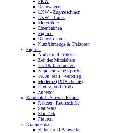
PKW
Rennwagen
LKW - Zugmaschinen
LKW - Trailer
Motorräder
Eisenbahnen
Figuren
Baumaschinen
Nutzfahrzeuge & Traktoren
Figuren
Antike und Frühzeit
Zeit des Mittelalters
16.-18. Jahrhundert
Napoleonische Epoche
19. Jh. bis 1. Weltkrieg
Moderne (1918 - heute)
Fantasy und Erotik
Zubehör
Raumfahrt - Science Fiction
Raketen, Raumschiffe
Star Wars
Star Trek
Figuren
Dioramenbau
Ruinen und Bauwerke