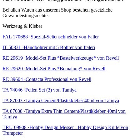
Bei allen Waren aus unserem Shop bestehen gesetzliche
Gewährleistungsrechte.
Werkzeug & Kleber
FAL 170688 ·Spezial-Seitenschneider von Faller
IT 50831 ·Handbohrer mit 5 Bohrer von Italeri
RE 29619 ·Model-Set Plus *Bastelwerkzeuge* von Revell
RE 29620 ·Model-Set Plus *Bemalung* von Revell
RE 39604 ·Contacta Professional von Revell
TA 74046 ·Feilen Set (3) von Tamiya
TA 87003 ·Tamiya Cement/Plastikkleber 40ml von Tamiya
TA 87038 ·Tamiya Extra Thin Cement/Plastikkleber 40ml von
Tamiya
TRU 09908 ·Hobby Design Messer - Hobby Design Knife von
Trumpeter