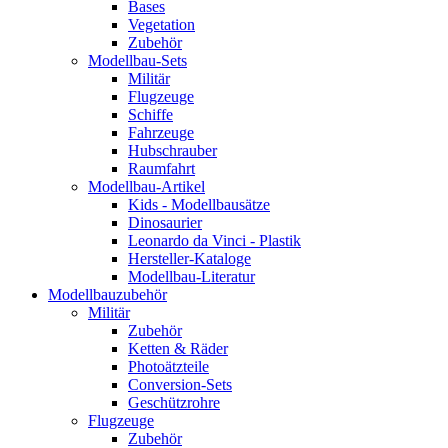
Bases
Vegetation
Zubehör
Modellbau-Sets
Militär
Flugzeuge
Schiffe
Fahrzeuge
Hubschrauber
Raumfahrt
Modellbau-Artikel
Kids - Modellbausätze
Dinosaurier
Leonardo da Vinci - Plastik
Hersteller-Kataloge
Modellbau-Literatur
Modellbauzubehör
Militär
Zubehör
Ketten & Räder
Photoätzteile
Conversion-Sets
Geschützrohre
Flugzeuge
Zubehör