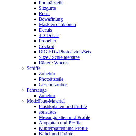
Photoätzteile
Sitzgurte
Resin
Bewaffnung
Maskierschablonen
Decals
3D-Decals
Propeller
Cockpit
BIG ED - Photoätzteil-Sets
Sitze / Schleudersitze
Räder / Wheels
Schiffe
Zubehör
Photoätzteile
Geschützrohre
Fahrzeuge
Zubehör
Modellbau-Material
Plastikplatten und Profile
sonstiges
Messingplatten und Profile
Aluplatten und Profile
Kupferplatten und Profile
Kabel und Drähte