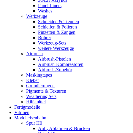
3GEN Acrylics
Panel Liners
Washes
Werkzeuge
Schneiden & Trennen
Schleifen & Polieren
Pinzetten & Zangen
Bohrer
Werkzeug-Sets
weitere Werkzeuge
Airbrush
Airbrush-Pistolen
Airbrush-Kompressoren
Airbrush-Zubehör
Maskingtapes
Kleber
Grundierungen
Pigmente & Texturen
Weathering Sets
Hilfsmittel
Fertigmodelle
Vitrinen
Modelleisenbahn
Spur H0
Auf-, Abfahrten & Brücken