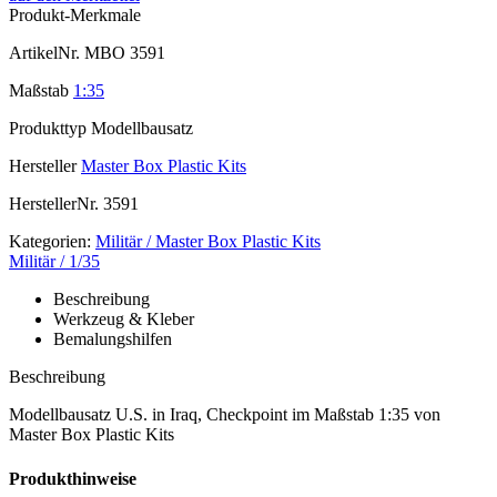
Produkt-Merkmale
ArtikelNr.
MBO 3591
Maßstab
1:35
Produkttyp
Modellbausatz
Hersteller
Master Box Plastic Kits
HerstellerNr.
3591
Kategorien:
Militär / Master Box Plastic Kits
Militär / 1/35
Beschreibung
Werkzeug & Kleber
Bemalungshilfen
Beschreibung
Modellbausatz U.S. in Iraq, Checkpoint im Maßstab 1:35 von
Master Box Plastic Kits
Produkthinweise