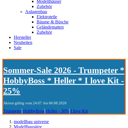
Modellhäuser
Zubehör
Anlagenbau
Elektroteile
Bäume & Büsche
Geländematten
Zubehör
Hersteller
Neuheiten
Sale
Sommer-Sale 2026 - Trumpeter *
HobbyBoss * Heller * I love Kit -
25%
Aktion gültig vom 24.07. bis 06.08.2026
Trumpeter
HobbyBoss
Heller - 30%
I love Kit
modellbau universe
Modellbausätze