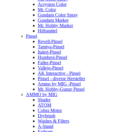
Acrysion Color
Mr. Color
Gundam Color Spray
Gundam Marker
Mr. Hobby Marker
Hilfsmittel
Pinsel
Revell-Pinsel
Tamiya-Pinsel
Italeri-Pinsel
Humbrol-Pinsel
Faller-Pinsel
Vallejo-Pinsel
AK Interactive - Pinsel
Pinsel - diverse Hersteller
Ammo by MIG -Pinsel
Mr. Hobby-Gunze Pinsel
AMMO by MIG
Shader
ATOM
Cobra Motor
Drybrush
Washes & Filters
A-Stand
Farbsets