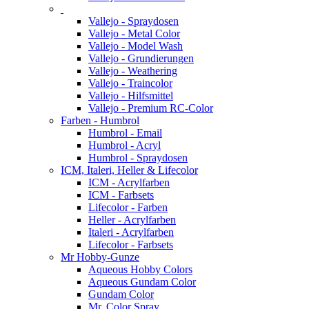
Vallejo - Spraydosen
Vallejo - Metal Color
Vallejo - Model Wash
Vallejo - Grundierungen
Vallejo - Weathering
Vallejo - Traincolor
Vallejo - Hilfsmittel
Vallejo - Premium RC-Color
Farben - Humbrol
Humbrol - Email
Humbrol - Acryl
Humbrol - Spraydosen
ICM, Italeri, Heller & Lifecolor
ICM - Acrylfarben
ICM - Farbsets
Lifecolor - Farben
Heller - Acrylfarben
Italeri - Acrylfarben
Lifecolor - Farbsets
Mr Hobby-Gunze
Aqueous Hobby Colors
Aqueous Gundam Color
Gundam Color
Mr. Color Spray