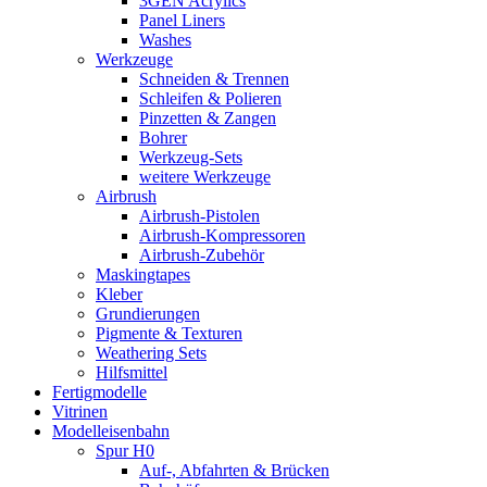
3GEN Acrylics
Panel Liners
Washes
Werkzeuge
Schneiden & Trennen
Schleifen & Polieren
Pinzetten & Zangen
Bohrer
Werkzeug-Sets
weitere Werkzeuge
Airbrush
Airbrush-Pistolen
Airbrush-Kompressoren
Airbrush-Zubehör
Maskingtapes
Kleber
Grundierungen
Pigmente & Texturen
Weathering Sets
Hilfsmittel
Fertigmodelle
Vitrinen
Modelleisenbahn
Spur H0
Auf-, Abfahrten & Brücken