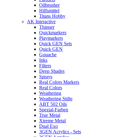
Oilbrusher
Hilfsmittel
Titans Hobby
AK Interactive
Thinner
Quickmarkers
Playmarkers
Quick GEN Sets
Quick GEN
Gouache
Inks
Filters
Deep Shades
Sprays
Real Colors Markers
Real Colors
Weathering
Weathering Stifte
ABT 502 Oils
Spezial-Farben
True Metal
Xtreme Metal
Dual Exo
3GEN Acrylics - Sets