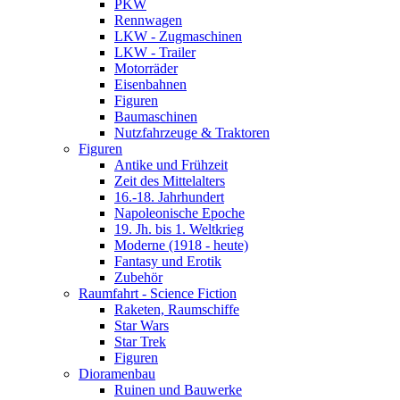
PKW
Rennwagen
LKW - Zugmaschinen
LKW - Trailer
Motorräder
Eisenbahnen
Figuren
Baumaschinen
Nutzfahrzeuge & Traktoren
Figuren
Antike und Frühzeit
Zeit des Mittelalters
16.-18. Jahrhundert
Napoleonische Epoche
19. Jh. bis 1. Weltkrieg
Moderne (1918 - heute)
Fantasy und Erotik
Zubehör
Raumfahrt - Science Fiction
Raketen, Raumschiffe
Star Wars
Star Trek
Figuren
Dioramenbau
Ruinen und Bauwerke