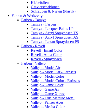
Klebefolien
Gravierschablonen
Schrauben & Nieten (Plastik)
Farben & Werkzeuge
Farben - Tamiya
Tamiya - Farben
Tamiya - Lacquer Paints LP
Tamiya - Acryl Spraydosen TS
Tamiya - Acryl Spraydosen AS
Tamiya - Lexan Spraydosen PS
Farben - Revell
Revell - Email Color
Revell - Aqua Color
Revell - Spraydosen
Farben - Vallejo
Vallejo - Model Air
Vallejo - Model Air - Farbsets
Vallejo - Model Color
Vallejo - Model Color - Farbsets
Vallejo - Game Color
Vallejo - Game Air
Vallejo - Game Xpress
Vallejo - True Metallic Metal
Vallejo - Panzer Aces
Vallejo - Mecha Color