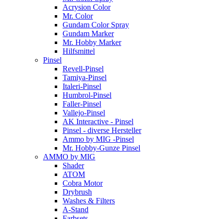
Acrysion Color
Mr. Color
Gundam Color Spray
Gundam Marker
Mr. Hobby Marker
Hilfsmittel
Pinsel
Revell-Pinsel
Tamiya-Pinsel
Italeri-Pinsel
Humbrol-Pinsel
Faller-Pinsel
Vallejo-Pinsel
AK Interactive - Pinsel
Pinsel - diverse Hersteller
Ammo by MIG -Pinsel
Mr. Hobby-Gunze Pinsel
AMMO by MIG
Shader
ATOM
Cobra Motor
Drybrush
Washes & Filters
A-Stand
Farbsets