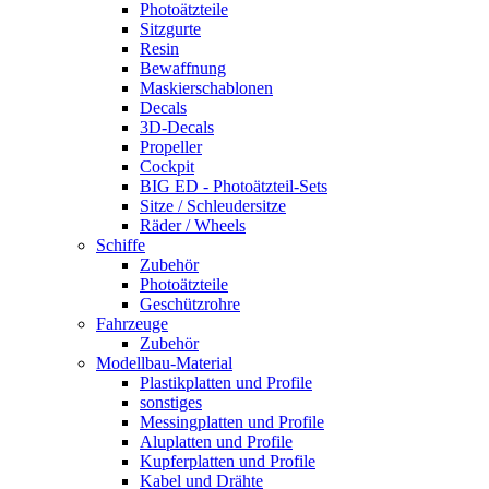
Photoätzteile
Sitzgurte
Resin
Bewaffnung
Maskierschablonen
Decals
3D-Decals
Propeller
Cockpit
BIG ED - Photoätzteil-Sets
Sitze / Schleudersitze
Räder / Wheels
Schiffe
Zubehör
Photoätzteile
Geschützrohre
Fahrzeuge
Zubehör
Modellbau-Material
Plastikplatten und Profile
sonstiges
Messingplatten und Profile
Aluplatten und Profile
Kupferplatten und Profile
Kabel und Drähte