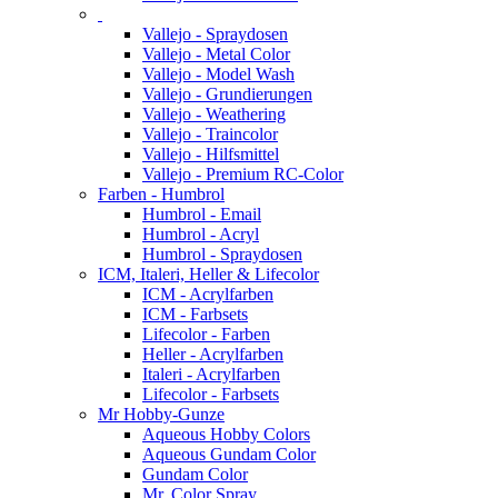
Vallejo - Spraydosen
Vallejo - Metal Color
Vallejo - Model Wash
Vallejo - Grundierungen
Vallejo - Weathering
Vallejo - Traincolor
Vallejo - Hilfsmittel
Vallejo - Premium RC-Color
Farben - Humbrol
Humbrol - Email
Humbrol - Acryl
Humbrol - Spraydosen
ICM, Italeri, Heller & Lifecolor
ICM - Acrylfarben
ICM - Farbsets
Lifecolor - Farben
Heller - Acrylfarben
Italeri - Acrylfarben
Lifecolor - Farbsets
Mr Hobby-Gunze
Aqueous Hobby Colors
Aqueous Gundam Color
Gundam Color
Mr. Color Spray