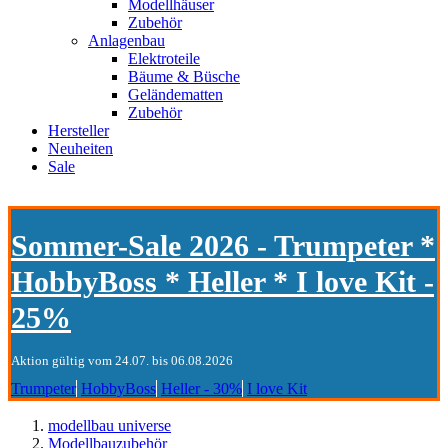
Modellhäuser
Zubehör
Anlagenbau
Elektroteile
Bäume & Büsche
Geländematten
Zubehör
Hersteller
Neuheiten
Sale
Sommer-Sale 2026 - Trumpeter *
HobbyBoss * Heller * I love Kit -
25%
Aktion gültig vom 24.07. bis 06.08.2026
Trumpeter
HobbyBoss
Heller - 30%
I love Kit
modellbau universe
Modellbauzubehör