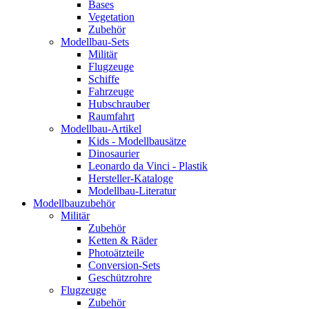
Bases
Vegetation
Zubehör
Modellbau-Sets
Militär
Flugzeuge
Schiffe
Fahrzeuge
Hubschrauber
Raumfahrt
Modellbau-Artikel
Kids - Modellbausätze
Dinosaurier
Leonardo da Vinci - Plastik
Hersteller-Kataloge
Modellbau-Literatur
Modellbauzubehör
Militär
Zubehör
Ketten & Räder
Photoätzteile
Conversion-Sets
Geschützrohre
Flugzeuge
Zubehör