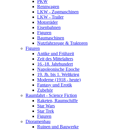
PKW
Rennwagen
LKW - Zugmaschinen
LKW - Trailer
Motorräder
Eisenbahnen
Figuren
Baumaschinen
Nutzfahrzeuge & Traktoren
Figuren
Antike und Frühzeit
Zeit des Mittelalters
16.-18. Jahrhundert
Napoleonische Epoche
19. Jh. bis 1. Weltkrieg
Moderne (1918 - heute)
Fantasy und Erotik
Zubehör
Raumfahrt - Science Fiction
Raketen, Raumschiffe
Star Wars
Star Trek
Figuren
Dioramenbau
Ruinen und Bauwerke