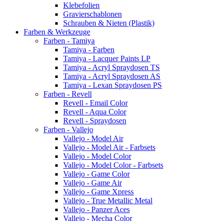
Klebefolien
Gravierschablonen
Schrauben & Nieten (Plastik)
Farben & Werkzeuge
Farben - Tamiya
Tamiya - Farben
Tamiya - Lacquer Paints LP
Tamiya - Acryl Spraydosen TS
Tamiya - Acryl Spraydosen AS
Tamiya - Lexan Spraydosen PS
Farben - Revell
Revell - Email Color
Revell - Aqua Color
Revell - Spraydosen
Farben - Vallejo
Vallejo - Model Air
Vallejo - Model Air - Farbsets
Vallejo - Model Color
Vallejo - Model Color - Farbsets
Vallejo - Game Color
Vallejo - Game Air
Vallejo - Game Xpress
Vallejo - True Metallic Metal
Vallejo - Panzer Aces
Vallejo - Mecha Color