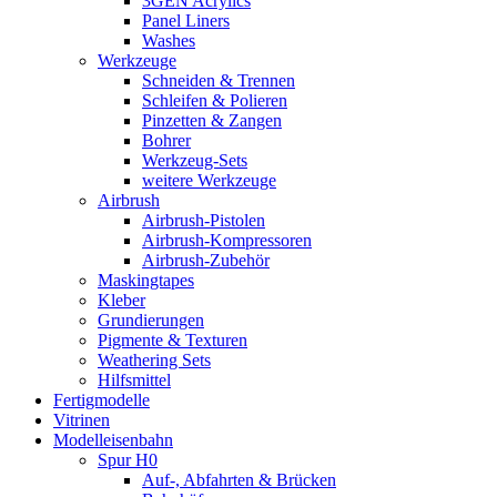
3GEN Acrylics
Panel Liners
Washes
Werkzeuge
Schneiden & Trennen
Schleifen & Polieren
Pinzetten & Zangen
Bohrer
Werkzeug-Sets
weitere Werkzeuge
Airbrush
Airbrush-Pistolen
Airbrush-Kompressoren
Airbrush-Zubehör
Maskingtapes
Kleber
Grundierungen
Pigmente & Texturen
Weathering Sets
Hilfsmittel
Fertigmodelle
Vitrinen
Modelleisenbahn
Spur H0
Auf-, Abfahrten & Brücken