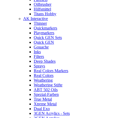
Oilbrusher
Hilfsmittel
Titans Hobby
AK Interactive
Thinner
Quickmarkers
Playmarkers
Quick GEN Sets
Quick GEN
Gouache
Inks
Filters
Deep Shades
Sprays
Real Colors Markers
Real Colors
Weathering
Weathering Stifte
ABT 502 Oils
Spezial-Farben
True Metal
Xtreme Metal
Dual Exo
3GEN Acrylics - Sets