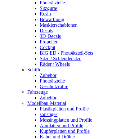
Photoätzteile
Sitzgurte
Resin
Bewaffnung
Maskierschablonen
Decals
3D-Decals
Propeller
Cockpit
BIG ED - Photoätzteil-Sets
Sitze / Schleudersitze
Räder / Wheels
Schiffe
Zubehör
Photoätzteile
Geschützrohre
Fahrzeuge
Zubehör
Modellbau-Material
Plastikplatten und Profile
sonstiges
Messingplatten und Profile
Aluplatten und Profile
Kupferplatten und Profile
Kabel und Drähte