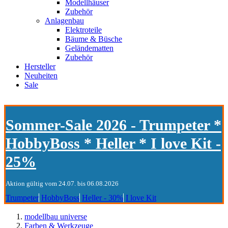
Modellhäuser
Zubehör
Anlagenbau
Elektroteile
Bäume & Büsche
Geländematten
Zubehör
Hersteller
Neuheiten
Sale
Sommer-Sale 2026 - Trumpeter *
HobbyBoss * Heller * I love Kit -
25%
Aktion gültig vom 24.07. bis 06.08.2026
Trumpeter
HobbyBoss
Heller - 30%
I love Kit
modellbau universe
Farben & Werkzeuge