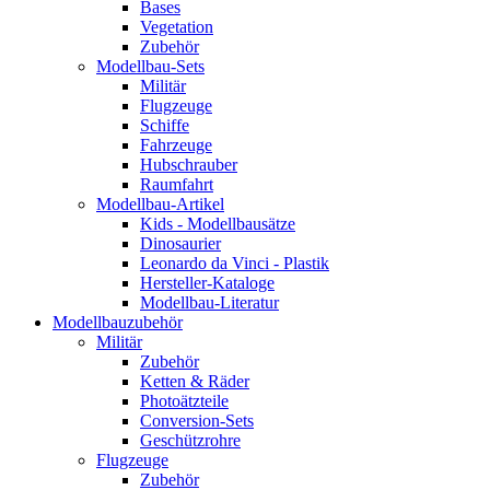
Bases
Vegetation
Zubehör
Modellbau-Sets
Militär
Flugzeuge
Schiffe
Fahrzeuge
Hubschrauber
Raumfahrt
Modellbau-Artikel
Kids - Modellbausätze
Dinosaurier
Leonardo da Vinci - Plastik
Hersteller-Kataloge
Modellbau-Literatur
Modellbauzubehör
Militär
Zubehör
Ketten & Räder
Photoätzteile
Conversion-Sets
Geschützrohre
Flugzeuge
Zubehör