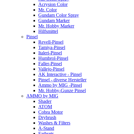
Acrysion Color
Mr. Color
Gundam Color Spray
Gundam Marker
Mr. Hobby Marker
Hilfsmittel
Pinsel
Revell-Pinsel
Tamiya-Pinsel
Italeri-Pinsel
Humbrol-Pinsel
Faller-Pinsel
Vallejo-Pinsel
AK Interactive - Pinsel
Pinsel - diverse Hersteller
Ammo by MIG -Pinsel
Mr. Hobby-Gunze Pinsel
AMMO by MIG
Shader
ATOM
Cobra Motor
Drybrush
Washes & Filters
A-Stand
Farbsets