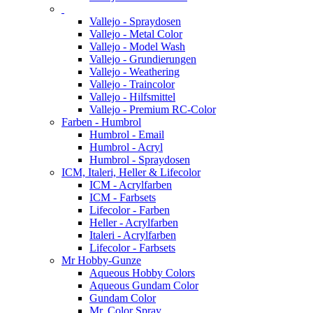
Vallejo - Spraydosen
Vallejo - Metal Color
Vallejo - Model Wash
Vallejo - Grundierungen
Vallejo - Weathering
Vallejo - Traincolor
Vallejo - Hilfsmittel
Vallejo - Premium RC-Color
Farben - Humbrol
Humbrol - Email
Humbrol - Acryl
Humbrol - Spraydosen
ICM, Italeri, Heller & Lifecolor
ICM - Acrylfarben
ICM - Farbsets
Lifecolor - Farben
Heller - Acrylfarben
Italeri - Acrylfarben
Lifecolor - Farbsets
Mr Hobby-Gunze
Aqueous Hobby Colors
Aqueous Gundam Color
Gundam Color
Mr. Color Spray