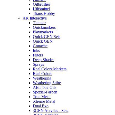
Oilbrusher
Hilfsmittel
Titans Hobby
AK Interactive
Thinner
Quickmarkers
Playmarkers
Quick GEN Sets
Quick GEN
Gouache
Inks
Filters
Deep Shades
Sprays
Real Colors Markers
Real Colors
Weathering
Weathering Stifte
ABT 502 Oils
Spezial-Farben
True Metal
Xtreme Metal
Dual Exo
3GEN Acrylics - Sets