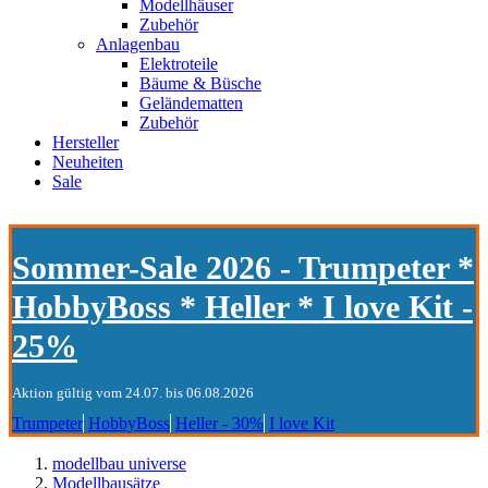
Modellhäuser
Zubehör
Anlagenbau
Elektroteile
Bäume & Büsche
Geländematten
Zubehör
Hersteller
Neuheiten
Sale
Sommer-Sale 2026 - Trumpeter *
HobbyBoss * Heller * I love Kit -
25%
Aktion gültig vom 24.07. bis 06.08.2026
Trumpeter
HobbyBoss
Heller - 30%
I love Kit
modellbau universe
Modellbausätze