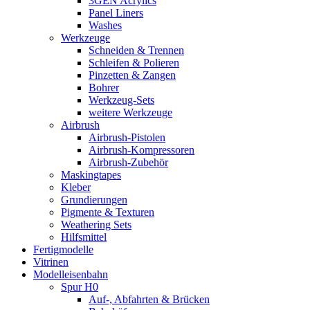
3GEN Acrylics
Panel Liners
Washes
Werkzeuge
Schneiden & Trennen
Schleifen & Polieren
Pinzetten & Zangen
Bohrer
Werkzeug-Sets
weitere Werkzeuge
Airbrush
Airbrush-Pistolen
Airbrush-Kompressoren
Airbrush-Zubehör
Maskingtapes
Kleber
Grundierungen
Pigmente & Texturen
Weathering Sets
Hilfsmittel
Fertigmodelle
Vitrinen
Modelleisenbahn
Spur H0
Auf-, Abfahrten & Brücken