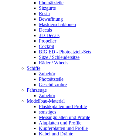
Photoätzteile
Sitzgurte
Resin
Bewaffnung
Maskierschablonen
Decals
3D-Decals
Propeller
Cockpit
BIG ED - Photoätzteil-Sets
Sitze / Schleudersitze
Räder / Wheels
Schiffe
Zubehör
Photoätzteile
Geschützrohre
Fahrzeuge
Zubehör
Modellbau-Material
Plastikplatten und Profile
sonstiges
Messingplatten und Profile
Aluplatten und Profile
Kupferplatten und Profile
Kabel und Drähte