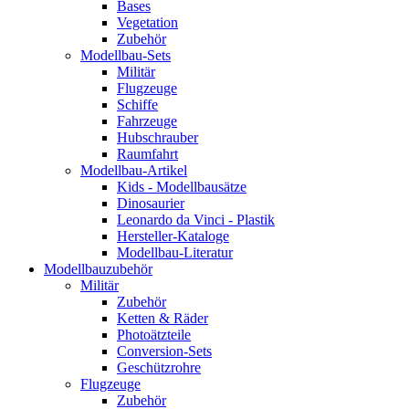
Bases
Vegetation
Zubehör
Modellbau-Sets
Militär
Flugzeuge
Schiffe
Fahrzeuge
Hubschrauber
Raumfahrt
Modellbau-Artikel
Kids - Modellbausätze
Dinosaurier
Leonardo da Vinci - Plastik
Hersteller-Kataloge
Modellbau-Literatur
Modellbauzubehör
Militär
Zubehör
Ketten & Räder
Photoätzteile
Conversion-Sets
Geschützrohre
Flugzeuge
Zubehör