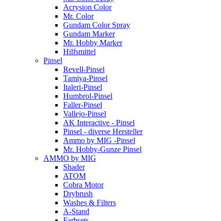
Acrysion Color
Mr. Color
Gundam Color Spray
Gundam Marker
Mr. Hobby Marker
Hilfsmittel
Pinsel
Revell-Pinsel
Tamiya-Pinsel
Italeri-Pinsel
Humbrol-Pinsel
Faller-Pinsel
Vallejo-Pinsel
AK Interactive - Pinsel
Pinsel - diverse Hersteller
Ammo by MIG -Pinsel
Mr. Hobby-Gunze Pinsel
AMMO by MIG
Shader
ATOM
Cobra Motor
Drybrush
Washes & Filters
A-Stand
Farbsets