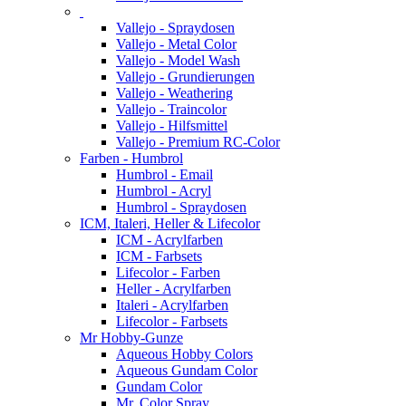
Vallejo - Spraydosen
Vallejo - Metal Color
Vallejo - Model Wash
Vallejo - Grundierungen
Vallejo - Weathering
Vallejo - Traincolor
Vallejo - Hilfsmittel
Vallejo - Premium RC-Color
Farben - Humbrol
Humbrol - Email
Humbrol - Acryl
Humbrol - Spraydosen
ICM, Italeri, Heller & Lifecolor
ICM - Acrylfarben
ICM - Farbsets
Lifecolor - Farben
Heller - Acrylfarben
Italeri - Acrylfarben
Lifecolor - Farbsets
Mr Hobby-Gunze
Aqueous Hobby Colors
Aqueous Gundam Color
Gundam Color
Mr. Color Spray