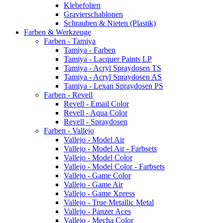
Klebefolien
Gravierschablonen
Schrauben & Nieten (Plastik)
Farben & Werkzeuge
Farben - Tamiya
Tamiya - Farben
Tamiya - Lacquer Paints LP
Tamiya - Acryl Spraydosen TS
Tamiya - Acryl Spraydosen AS
Tamiya - Lexan Spraydosen PS
Farben - Revell
Revell - Email Color
Revell - Aqua Color
Revell - Spraydosen
Farben - Vallejo
Vallejo - Model Air
Vallejo - Model Air - Farbsets
Vallejo - Model Color
Vallejo - Model Color - Farbsets
Vallejo - Game Color
Vallejo - Game Air
Vallejo - Game Xpress
Vallejo - True Metallic Metal
Vallejo - Panzer Aces
Vallejo - Mecha Color