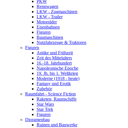
PKW
Rennwagen
LKW - Zugmaschinen
LKW - Trailer
Motorräder
Eisenbahnen
Figuren
Baumaschinen
Nutzfahrzeuge & Traktoren
Figuren
Antike und Frühzeit
Zeit des Mittelalters
16.-18. Jahrhundert
Napoleonische Epoche
19. Jh. bis 1. Weltkrieg
Moderne (1918 - heute)
Fantasy und Erotik
Zubehör
Raumfahrt - Science Fiction
Raketen, Raumschiffe
Star Wars
Star Trek
Figuren
Dioramenbau
Ruinen und Bauwerke