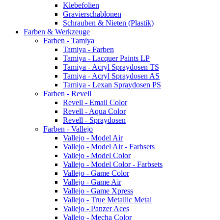
Klebefolien
Gravierschablonen
Schrauben & Nieten (Plastik)
Farben & Werkzeuge
Farben - Tamiya
Tamiya - Farben
Tamiya - Lacquer Paints LP
Tamiya - Acryl Spraydosen TS
Tamiya - Acryl Spraydosen AS
Tamiya - Lexan Spraydosen PS
Farben - Revell
Revell - Email Color
Revell - Aqua Color
Revell - Spraydosen
Farben - Vallejo
Vallejo - Model Air
Vallejo - Model Air - Farbsets
Vallejo - Model Color
Vallejo - Model Color - Farbsets
Vallejo - Game Color
Vallejo - Game Air
Vallejo - Game Xpress
Vallejo - True Metallic Metal
Vallejo - Panzer Aces
Vallejo - Mecha Color