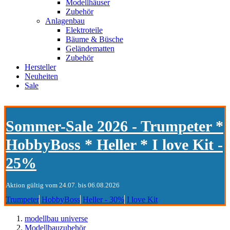
Modellhäuser
Zubehör
Anlagenbau
Elektroteile
Bäume & Büsche
Geländematten
Zubehör
Hersteller
Neuheiten
Sale
Sommer-Sale 2026 - Trumpeter *
HobbyBoss * Heller * I love Kit -
25%
Aktion gültig vom 24.07. bis 06.08.2026
Trumpeter
HobbyBoss
Heller - 30%
I love Kit
modellbau universe
Modellbauzubehör