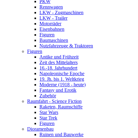
PKW
Rennwagen
LKW - Zugmaschinen
LKW - Trailer
Motorräder
Eisenbahnen
Figuren
Baumaschinen
Nutzfahrzeuge & Traktoren
Figuren
Antike und Frühzeit
Zeit des Mittelalters
16.-18. Jahrhundert
Napoleonische Epoche
19. Jh. bis 1. Weltkrieg
Moderne (1918 - heute)
Fantasy und Erotik
Zubehör
Raumfahrt - Science Fiction
Raketen, Raumschiffe
Star Wars
Star Trek
Figuren
Dioramenbau
Ruinen und Bauwerke