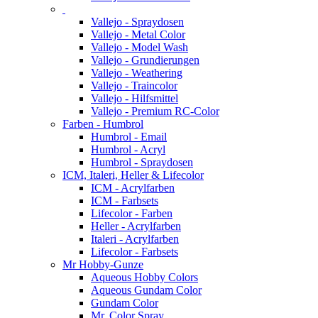
Vallejo - Spraydosen
Vallejo - Metal Color
Vallejo - Model Wash
Vallejo - Grundierungen
Vallejo - Weathering
Vallejo - Traincolor
Vallejo - Hilfsmittel
Vallejo - Premium RC-Color
Farben - Humbrol
Humbrol - Email
Humbrol - Acryl
Humbrol - Spraydosen
ICM, Italeri, Heller & Lifecolor
ICM - Acrylfarben
ICM - Farbsets
Lifecolor - Farben
Heller - Acrylfarben
Italeri - Acrylfarben
Lifecolor - Farbsets
Mr Hobby-Gunze
Aqueous Hobby Colors
Aqueous Gundam Color
Gundam Color
Mr. Color Spray