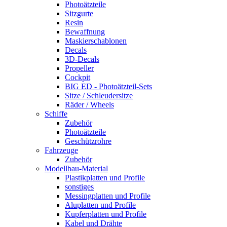
Photoätzteile
Sitzgurte
Resin
Bewaffnung
Maskierschablonen
Decals
3D-Decals
Propeller
Cockpit
BIG ED - Photoätzteil-Sets
Sitze / Schleudersitze
Räder / Wheels
Schiffe
Zubehör
Photoätzteile
Geschützrohre
Fahrzeuge
Zubehör
Modellbau-Material
Plastikplatten und Profile
sonstiges
Messingplatten und Profile
Aluplatten und Profile
Kupferplatten und Profile
Kabel und Drähte