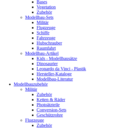
Bases
Vegetation
Zubehör
Modellbau-Sets
Militär
Flugzeuge
Schiffe
Fahrzeuge
Hubschrauber
Raumfahrt
Modellbau-Artikel
Kids - Modellbausätze
Dinosaurier
Leonardo da Vinci - Plastik
Hersteller-Kataloge
Modellbau-Literatur
Modellbauzubehör
Militär
Zubehör
Ketten & Räder
Photoätzteile
Conversion-Sets
Geschützrohre
Flugzeuge
Zubehör