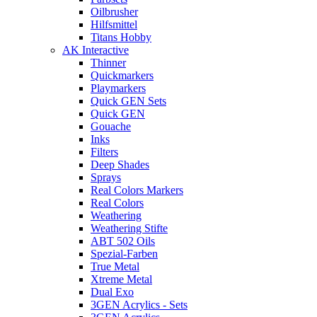
Oilbrusher
Hilfsmittel
Titans Hobby
AK Interactive
Thinner
Quickmarkers
Playmarkers
Quick GEN Sets
Quick GEN
Gouache
Inks
Filters
Deep Shades
Sprays
Real Colors Markers
Real Colors
Weathering
Weathering Stifte
ABT 502 Oils
Spezial-Farben
True Metal
Xtreme Metal
Dual Exo
3GEN Acrylics - Sets