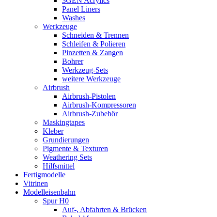
3GEN Acrylics
Panel Liners
Washes
Werkzeuge
Schneiden & Trennen
Schleifen & Polieren
Pinzetten & Zangen
Bohrer
Werkzeug-Sets
weitere Werkzeuge
Airbrush
Airbrush-Pistolen
Airbrush-Kompressoren
Airbrush-Zubehör
Maskingtapes
Kleber
Grundierungen
Pigmente & Texturen
Weathering Sets
Hilfsmittel
Fertigmodelle
Vitrinen
Modelleisenbahn
Spur H0
Auf-, Abfahrten & Brücken