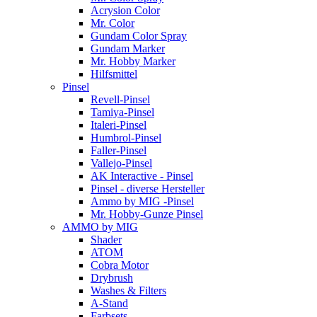
Acrysion Color
Mr. Color
Gundam Color Spray
Gundam Marker
Mr. Hobby Marker
Hilfsmittel
Pinsel
Revell-Pinsel
Tamiya-Pinsel
Italeri-Pinsel
Humbrol-Pinsel
Faller-Pinsel
Vallejo-Pinsel
AK Interactive - Pinsel
Pinsel - diverse Hersteller
Ammo by MIG -Pinsel
Mr. Hobby-Gunze Pinsel
AMMO by MIG
Shader
ATOM
Cobra Motor
Drybrush
Washes & Filters
A-Stand
Farbsets