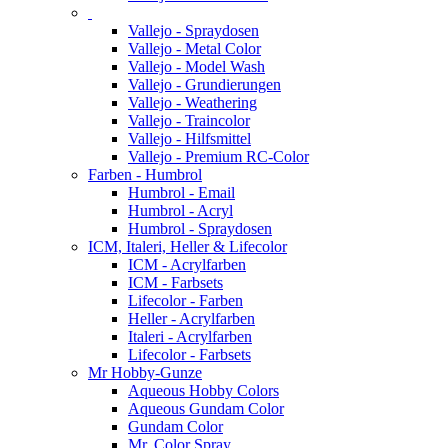
Vallejo - Spraydosen
Vallejo - Metal Color
Vallejo - Model Wash
Vallejo - Grundierungen
Vallejo - Weathering
Vallejo - Traincolor
Vallejo - Hilfsmittel
Vallejo - Premium RC-Color
Farben - Humbrol
Humbrol - Email
Humbrol - Acryl
Humbrol - Spraydosen
ICM, Italeri, Heller & Lifecolor
ICM - Acrylfarben
ICM - Farbsets
Lifecolor - Farben
Heller - Acrylfarben
Italeri - Acrylfarben
Lifecolor - Farbsets
Mr Hobby-Gunze
Aqueous Hobby Colors
Aqueous Gundam Color
Gundam Color
Mr. Color Spray