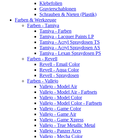
Klebefolien
Gravierschablonen
Schrauben & Nieten (Plastik)
Farben & Werkzeuge
Farben - Tamiya
Tamiya - Farben
Tamiya - Lacquer Paints LP
Tamiya - Acryl Spraydosen TS
Tamiya - Acryl Spraydosen AS
Tamiya - Lexan Spraydosen PS
Farben - Revell
Revell - Email Color
Revell - Aqua Color
Revell - Spraydosen
Farben - Vallejo
Vallejo - Model Air
Vallejo - Model Air - Farbsets
Vallejo - Model Color
Vallejo - Model Color - Farbsets
Vallejo - Game Color
Vallejo - Game Air
Vallejo - Game Xpress
Vallejo - True Metallic Metal
Vallejo - Panzer Aces
Vallejo - Mecha Color