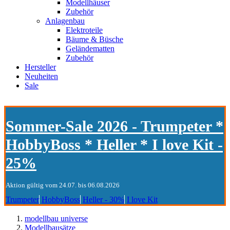
Modellhäuser
Zubehör
Anlagenbau
Elektroteile
Bäume & Büsche
Geländematten
Zubehör
Hersteller
Neuheiten
Sale
Sommer-Sale 2026 - Trumpeter *
HobbyBoss * Heller * I love Kit -
25%
Aktion gültig vom 24.07. bis 06.08.2026
Trumpeter
HobbyBoss
Heller - 30%
I love Kit
modellbau universe
Modellbausätze