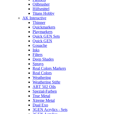
Oilbrusher
Hilfsmittel
Titans Hobby
AK Interactive
Thinner
Quickmarkers
Playmarkers
Quick GEN Sets
Quick GEN
Gouache
Inks
Filters
Deep Shades
Sprays
Real Colors Markers
Real Colors
Weathering
Weathering Stifte
ABT 502 Oils
Spezial-Farben
True Metal
Xtreme Metal
Dual Exo
3GEN Acrylics - Sets