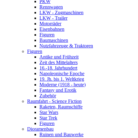
PKW
Rennwagen
LKW - Zugmaschinen
LKW - Trailer
Motorräder
Eisenbahnen
Figuren
Baumaschinen
Nutzfahrzeuge & Traktoren
Figuren
Antike und Frühzeit
Zeit des Mittelalters
16.-18. Jahrhundert
Napoleonische Epoche
19. Jh. bis 1. Weltkrieg
Moderne (1918 - heute)
Fantasy und Erotik
Zubehör
Raumfahrt - Science Fiction
Raketen, Raumschiffe
Star Wars
Star Trek
Figuren
Dioramenbau
Ruinen und Bauwerke