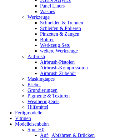
3GEN Acrylics
Panel Liners
Washes
Werkzeuge
Schneiden & Trennen
Schleifen & Polieren
Pinzetten & Zangen
Bohrer
Werkzeug-Sets
weitere Werkzeuge
Airbrush
Airbrush-Pistolen
Airbrush-Kompressoren
Airbrush-Zubehör
Maskingtapes
Kleber
Grundierungen
Pigmente & Texturen
Weathering Sets
Hilfsmittel
Fertigmodelle
Vitrinen
Modelleisenbahn
Spur H0
Auf-, Abfahrten & Brücken