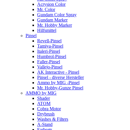
Acrysion Color
Mr. Color
Gundam Color Spray
Gundam Marker
Mr. Hobby Marker
Hilfsmittel
Pinsel
Revell-Pinsel
Tamiya-Pinsel
Italeri-Pinsel
Humbrol-Pinsel
Faller-Pinsel
Vallejo-Pinsel
AK Interactive - Pinsel
Pinsel - diverse Hersteller
Ammo by MIG -Pinsel
Mr. Hobby-Gunze Pinsel
AMMO by MIG
Shader
ATOM
Cobra Motor
Drybrush
Washes & Filters
A-Stand
Farbsets