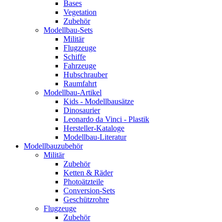
Bases
Vegetation
Zubehör
Modellbau-Sets
Militär
Flugzeuge
Schiffe
Fahrzeuge
Hubschrauber
Raumfahrt
Modellbau-Artikel
Kids - Modellbausätze
Dinosaurier
Leonardo da Vinci - Plastik
Hersteller-Kataloge
Modellbau-Literatur
Modellbauzubehör
Militär
Zubehör
Ketten & Räder
Photoätzteile
Conversion-Sets
Geschützrohre
Flugzeuge
Zubehör