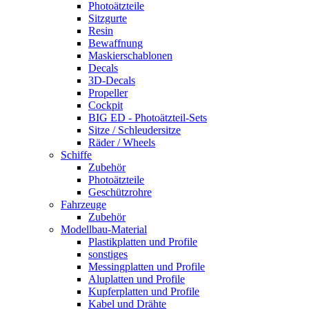
Photoätzteile
Sitzgurte
Resin
Bewaffnung
Maskierschablonen
Decals
3D-Decals
Propeller
Cockpit
BIG ED - Photoätzteil-Sets
Sitze / Schleudersitze
Räder / Wheels
Schiffe
Zubehör
Photoätzteile
Geschützrohre
Fahrzeuge
Zubehör
Modellbau-Material
Plastikplatten und Profile
sonstiges
Messingplatten und Profile
Aluplatten und Profile
Kupferplatten und Profile
Kabel und Drähte