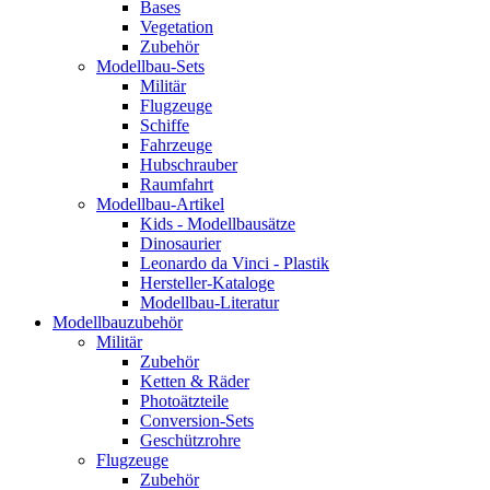
Bases
Vegetation
Zubehör
Modellbau-Sets
Militär
Flugzeuge
Schiffe
Fahrzeuge
Hubschrauber
Raumfahrt
Modellbau-Artikel
Kids - Modellbausätze
Dinosaurier
Leonardo da Vinci - Plastik
Hersteller-Kataloge
Modellbau-Literatur
Modellbauzubehör
Militär
Zubehör
Ketten & Räder
Photoätzteile
Conversion-Sets
Geschützrohre
Flugzeuge
Zubehör