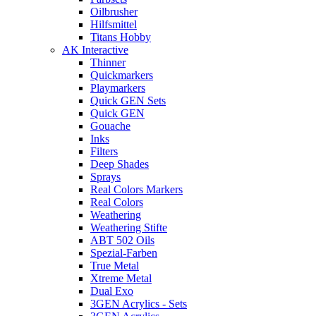
Oilbrusher
Hilfsmittel
Titans Hobby
AK Interactive
Thinner
Quickmarkers
Playmarkers
Quick GEN Sets
Quick GEN
Gouache
Inks
Filters
Deep Shades
Sprays
Real Colors Markers
Real Colors
Weathering
Weathering Stifte
ABT 502 Oils
Spezial-Farben
True Metal
Xtreme Metal
Dual Exo
3GEN Acrylics - Sets