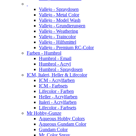
Vallejo - Spraydosen
Vallejo - Metal Color
Vallejo - Model Wash
Vallejo - Grundierungen
Vallejo - Weathering
Vallejo - Traincolor
Vallejo - Hilfsmittel
Vallejo - Premium RC-Color
Farben - Humbrol
Humbrol - Email
Humbrol - Acryl
Humbrol - Spraydosen
ICM, Italeri, Heller & Lifecolor
ICM - Acrylfarben
ICM - Farbsets
Lifecolor - Farben
Heller - Acrylfarben
Italeri - Acrylfarben
Lifecolor - Farbsets
Mr Hobby-Gunze
Aqueous Hobby Colors
Aqueous Gundam Color
Gundam Color
Mr. Color Spray