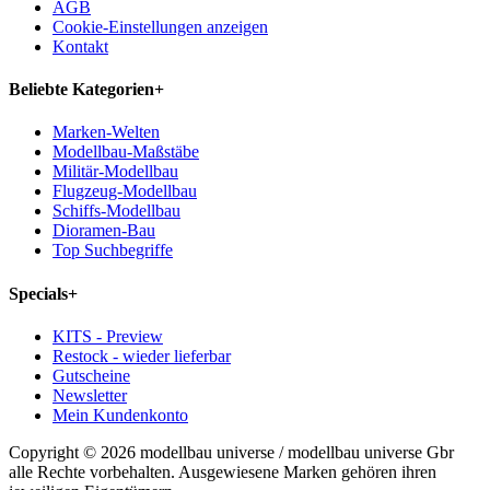
AGB
Cookie-Einstellungen anzeigen
Kontakt
Beliebte Kategorien
+
Marken-Welten
Modellbau-Maßstäbe
Militär-Modellbau
Flugzeug-Modellbau
Schiffs-Modellbau
Dioramen-Bau
Top Suchbegriffe
Specials
+
KITS - Preview
Restock - wieder lieferbar
Gutscheine
Newsletter
Mein Kundenkonto
Copyright © 2026 modellbau universe / modellbau universe Gbr
alle Rechte vorbehalten. Ausgewiesene Marken gehören ihren