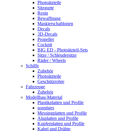
Photoätzteile
Sitzgurte
Resin
Bewaffnung
Maskierschablonen
Decals
3D-Decals
Propeller
Cockpit
BIG ED - Photoätzteil-Sets
Sitze / Schleudersitze
Räder / Wheels
Schiffe
Zubehör
Photoätzteile
Geschützrohre
Fahrzeuge
Zubehör
Modellbau-Material
Plastikplatten und Profile
sonstiges
Messingplatten und Profile
Aluplatten und Profile
Kupferplatten und Profile
Kabel und Drähte