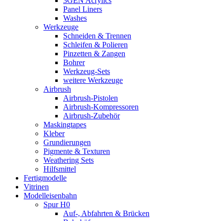
3GEN Acrylics
Panel Liners
Washes
Werkzeuge
Schneiden & Trennen
Schleifen & Polieren
Pinzetten & Zangen
Bohrer
Werkzeug-Sets
weitere Werkzeuge
Airbrush
Airbrush-Pistolen
Airbrush-Kompressoren
Airbrush-Zubehör
Maskingtapes
Kleber
Grundierungen
Pigmente & Texturen
Weathering Sets
Hilfsmittel
Fertigmodelle
Vitrinen
Modelleisenbahn
Spur H0
Auf-, Abfahrten & Brücken