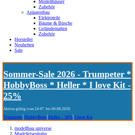
Modellhäuser
Zubehör
Anlagenbau
Elektroteile
Bäume & Büsche
Geländematten
Zubehör
Hersteller
Neuheiten
Sale
Sommer-Sale 2026 - Trumpeter *
HobbyBoss * Heller * I love Kit -
25%
Aktion gültig vom 24.07. bis 06.08.2026
Trumpeter
HobbyBoss
Heller - 30%
I love Kit
modellbau universe
Modelleisenbahn