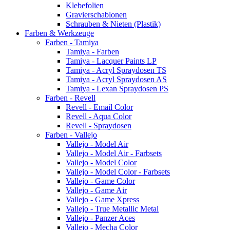
Klebefolien
Gravierschablonen
Schrauben & Nieten (Plastik)
Farben & Werkzeuge
Farben - Tamiya
Tamiya - Farben
Tamiya - Lacquer Paints LP
Tamiya - Acryl Spraydosen TS
Tamiya - Acryl Spraydosen AS
Tamiya - Lexan Spraydosen PS
Farben - Revell
Revell - Email Color
Revell - Aqua Color
Revell - Spraydosen
Farben - Vallejo
Vallejo - Model Air
Vallejo - Model Air - Farbsets
Vallejo - Model Color
Vallejo - Model Color - Farbsets
Vallejo - Game Color
Vallejo - Game Air
Vallejo - Game Xpress
Vallejo - True Metallic Metal
Vallejo - Panzer Aces
Vallejo - Mecha Color