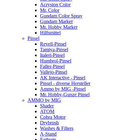
Acrysion Color
Mr. Color
Gundam Color Spray
Gundam Marker
Mr. Hobby Marker
Hilfsmittel
Pinsel
Revell-Pinsel
Tamiya-Pinsel
Italeri-Pinsel
Humbrol-Pinsel
Faller-Pinsel
Vallejo-Pinsel
AK Interactive - Pinsel
Pinsel - diverse Hersteller
Ammo by MIG -Pinsel
Mr. Hobby-Gunze Pinsel
AMMO by MIG
Shader
ATOM
Cobra Motor
Drybrush
Washes & Filters
A-Stand
Farbsets