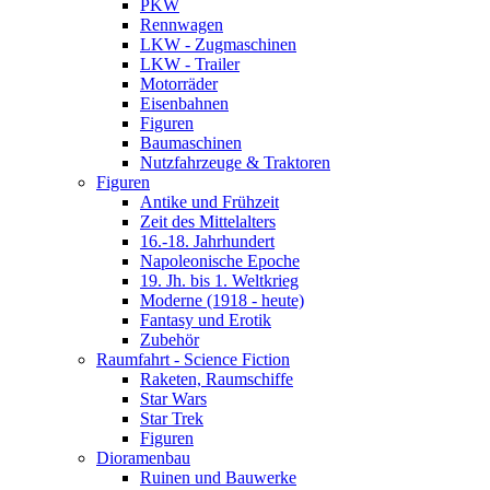
PKW
Rennwagen
LKW - Zugmaschinen
LKW - Trailer
Motorräder
Eisenbahnen
Figuren
Baumaschinen
Nutzfahrzeuge & Traktoren
Figuren
Antike und Frühzeit
Zeit des Mittelalters
16.-18. Jahrhundert
Napoleonische Epoche
19. Jh. bis 1. Weltkrieg
Moderne (1918 - heute)
Fantasy und Erotik
Zubehör
Raumfahrt - Science Fiction
Raketen, Raumschiffe
Star Wars
Star Trek
Figuren
Dioramenbau
Ruinen und Bauwerke