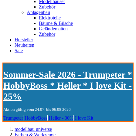
Modellhäuser
Zubehör
Anlagenbau
Elektroteile
Bäume & Büsche
Geländematten
Zubehör
Hersteller
Neuheiten
Sale
Sommer-Sale 2026 - Trumpeter *
HobbyBoss * Heller * I love Kit -
25%
Aktion gültig vom 24.07. bis 06.08.2026
Trumpeter
HobbyBoss
Heller - 30%
I love Kit
modellbau universe
Farben & Werkzeuge