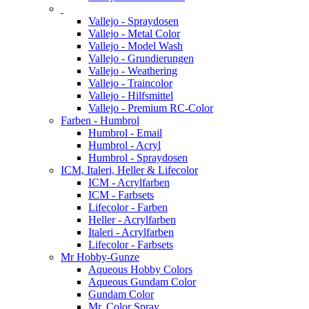
Vallejo - Spraydosen
Vallejo - Metal Color
Vallejo - Model Wash
Vallejo - Grundierungen
Vallejo - Weathering
Vallejo - Traincolor
Vallejo - Hilfsmittel
Vallejo - Premium RC-Color
Farben - Humbrol
Humbrol - Email
Humbrol - Acryl
Humbrol - Spraydosen
ICM, Italeri, Heller & Lifecolor
ICM - Acrylfarben
ICM - Farbsets
Lifecolor - Farben
Heller - Acrylfarben
Italeri - Acrylfarben
Lifecolor - Farbsets
Mr Hobby-Gunze
Aqueous Hobby Colors
Aqueous Gundam Color
Gundam Color
Mr. Color Spray