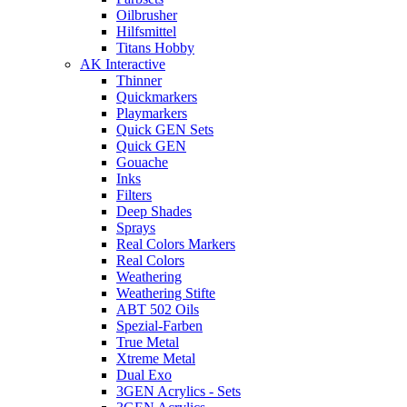
Oilbrusher
Hilfsmittel
Titans Hobby
AK Interactive
Thinner
Quickmarkers
Playmarkers
Quick GEN Sets
Quick GEN
Gouache
Inks
Filters
Deep Shades
Sprays
Real Colors Markers
Real Colors
Weathering
Weathering Stifte
ABT 502 Oils
Spezial-Farben
True Metal
Xtreme Metal
Dual Exo
3GEN Acrylics - Sets