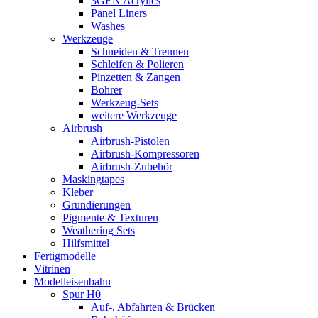
3GEN Acrylics
Panel Liners
Washes
Werkzeuge
Schneiden & Trennen
Schleifen & Polieren
Pinzetten & Zangen
Bohrer
Werkzeug-Sets
weitere Werkzeuge
Airbrush
Airbrush-Pistolen
Airbrush-Kompressoren
Airbrush-Zubehör
Maskingtapes
Kleber
Grundierungen
Pigmente & Texturen
Weathering Sets
Hilfsmittel
Fertigmodelle
Vitrinen
Modelleisenbahn
Spur H0
Auf-, Abfahrten & Brücken