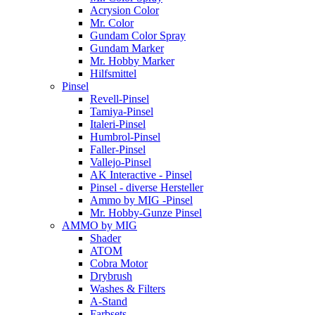
Acrysion Color
Mr. Color
Gundam Color Spray
Gundam Marker
Mr. Hobby Marker
Hilfsmittel
Pinsel
Revell-Pinsel
Tamiya-Pinsel
Italeri-Pinsel
Humbrol-Pinsel
Faller-Pinsel
Vallejo-Pinsel
AK Interactive - Pinsel
Pinsel - diverse Hersteller
Ammo by MIG -Pinsel
Mr. Hobby-Gunze Pinsel
AMMO by MIG
Shader
ATOM
Cobra Motor
Drybrush
Washes & Filters
A-Stand
Farbsets