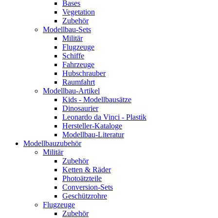
Bases
Vegetation
Zubehör
Modellbau-Sets
Militär
Flugzeuge
Schiffe
Fahrzeuge
Hubschrauber
Raumfahrt
Modellbau-Artikel
Kids - Modellbausätze
Dinosaurier
Leonardo da Vinci - Plastik
Hersteller-Kataloge
Modellbau-Literatur
Modellbauzubehör
Militär
Zubehör
Ketten & Räder
Photoätzteile
Conversion-Sets
Geschützrohre
Flugzeuge
Zubehör