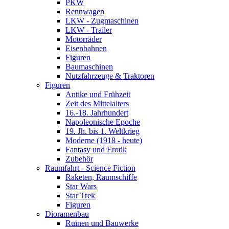
PKW
Rennwagen
LKW - Zugmaschinen
LKW - Trailer
Motorräder
Eisenbahnen
Figuren
Baumaschinen
Nutzfahrzeuge & Traktoren
Figuren
Antike und Frühzeit
Zeit des Mittelalters
16.-18. Jahrhundert
Napoleonische Epoche
19. Jh. bis 1. Weltkrieg
Moderne (1918 - heute)
Fantasy und Erotik
Zubehör
Raumfahrt - Science Fiction
Raketen, Raumschiffe
Star Wars
Star Trek
Figuren
Dioramenbau
Ruinen und Bauwerke