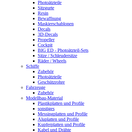
Photoätzteile
Sitzgurte
Resin
Bewaffnung
Maskierschablonen
Decals
3D-Decals
Propeller
Cockpit
BIG ED - Photoätzteil-Sets
Sitze / Schleudersitze
Räder / Wheels
Schiffe
Zubehör
Photoätzteile
Geschützrohre
Fahrzeuge
Zubehör
Modellbau-Material
Plastikplatten und Profile
sonstiges
Messingplatten und Profile
Aluplatten und Profile
Kupferplatten und Profile
Kabel und Drähte