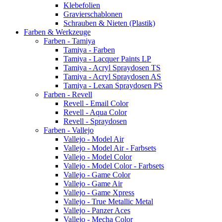
Klebefolien
Gravierschablonen
Schrauben & Nieten (Plastik)
Farben & Werkzeuge
Farben - Tamiya
Tamiya - Farben
Tamiya - Lacquer Paints LP
Tamiya - Acryl Spraydosen TS
Tamiya - Acryl Spraydosen AS
Tamiya - Lexan Spraydosen PS
Farben - Revell
Revell - Email Color
Revell - Aqua Color
Revell - Spraydosen
Farben - Vallejo
Vallejo - Model Air
Vallejo - Model Air - Farbsets
Vallejo - Model Color
Vallejo - Model Color - Farbsets
Vallejo - Game Color
Vallejo - Game Air
Vallejo - Game Xpress
Vallejo - True Metallic Metal
Vallejo - Panzer Aces
Vallejo - Mecha Color