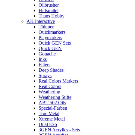
Oilbrusher
Hilfsmittel
Titans Hobby
AK Interactive
Thinner
Quickmarkers
Playmarkers
Quick GEN Sets
Quick GEN
Gouache
Inks
Filters
Deep Shades
Sprays
Real Colors Markers
Real Colors
Weathering
Weathering Stifte
ABT 502 Oils
Spezial-Farben
True Metal
Xtreme Metal
Dual Exo
3GEN Acrylics - Sets