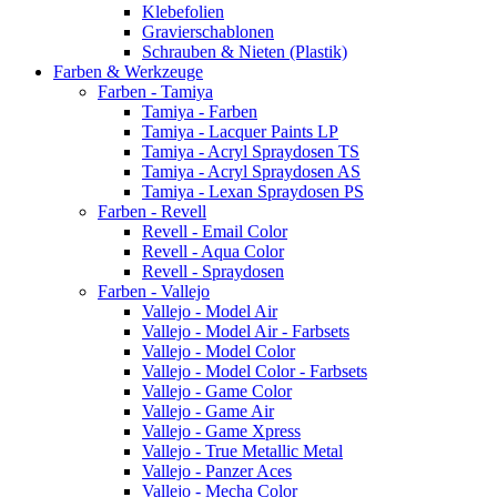
Klebefolien
Gravierschablonen
Schrauben & Nieten (Plastik)
Farben & Werkzeuge
Farben - Tamiya
Tamiya - Farben
Tamiya - Lacquer Paints LP
Tamiya - Acryl Spraydosen TS
Tamiya - Acryl Spraydosen AS
Tamiya - Lexan Spraydosen PS
Farben - Revell
Revell - Email Color
Revell - Aqua Color
Revell - Spraydosen
Farben - Vallejo
Vallejo - Model Air
Vallejo - Model Air - Farbsets
Vallejo - Model Color
Vallejo - Model Color - Farbsets
Vallejo - Game Color
Vallejo - Game Air
Vallejo - Game Xpress
Vallejo - True Metallic Metal
Vallejo - Panzer Aces
Vallejo - Mecha Color