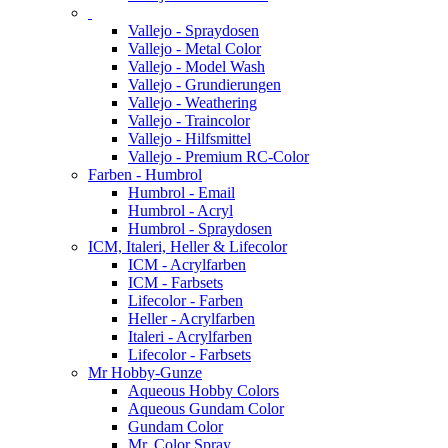
Vallejo - Spraydosen
Vallejo - Metal Color
Vallejo - Model Wash
Vallejo - Grundierungen
Vallejo - Weathering
Vallejo - Traincolor
Vallejo - Hilfsmittel
Vallejo - Premium RC-Color
Farben - Humbrol
Humbrol - Email
Humbrol - Acryl
Humbrol - Spraydosen
ICM, Italeri, Heller & Lifecolor
ICM - Acrylfarben
ICM - Farbsets
Lifecolor - Farben
Heller - Acrylfarben
Italeri - Acrylfarben
Lifecolor - Farbsets
Mr Hobby-Gunze
Aqueous Hobby Colors
Aqueous Gundam Color
Gundam Color
Mr. Color Spray