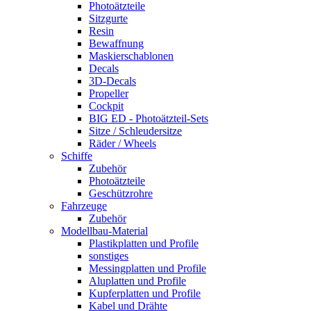
Photoätzteile
Sitzgurte
Resin
Bewaffnung
Maskierschablonen
Decals
3D-Decals
Propeller
Cockpit
BIG ED - Photoätzteil-Sets
Sitze / Schleudersitze
Räder / Wheels
Schiffe
Zubehör
Photoätzteile
Geschützrohre
Fahrzeuge
Zubehör
Modellbau-Material
Plastikplatten und Profile
sonstiges
Messingplatten und Profile
Aluplatten und Profile
Kupferplatten und Profile
Kabel und Drähte