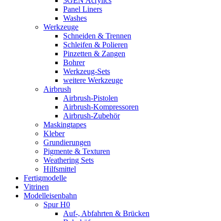
3GEN Acrylics
Panel Liners
Washes
Werkzeuge
Schneiden & Trennen
Schleifen & Polieren
Pinzetten & Zangen
Bohrer
Werkzeug-Sets
weitere Werkzeuge
Airbrush
Airbrush-Pistolen
Airbrush-Kompressoren
Airbrush-Zubehör
Maskingtapes
Kleber
Grundierungen
Pigmente & Texturen
Weathering Sets
Hilfsmittel
Fertigmodelle
Vitrinen
Modelleisenbahn
Spur H0
Auf-, Abfahrten & Brücken