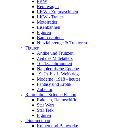
PKW
Rennwagen
LKW - Zugmaschinen
LKW - Trailer
Motorräder
Eisenbahnen
Figuren
Baumaschinen
Nutzfahrzeuge & Traktoren
Figuren
Antike und Frühzeit
Zeit des Mittelalters
16.-18. Jahrhundert
Napoleonische Epoche
19. Jh. bis 1. Weltkrieg
Moderne (1918 - heute)
Fantasy und Erotik
Zubehör
Raumfahrt - Science Fiction
Raketen, Raumschiffe
Star Wars
Star Trek
Figuren
Dioramenbau
Ruinen und Bauwerke