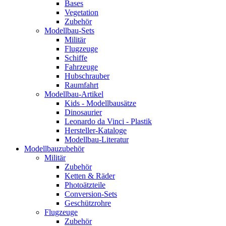
Bases
Vegetation
Zubehör
Modellbau-Sets
Militär
Flugzeuge
Schiffe
Fahrzeuge
Hubschrauber
Raumfahrt
Modellbau-Artikel
Kids - Modellbausätze
Dinosaurier
Leonardo da Vinci - Plastik
Hersteller-Kataloge
Modellbau-Literatur
Modellbauzubehör
Militär
Zubehör
Ketten & Räder
Photoätzteile
Conversion-Sets
Geschützrohre
Flugzeuge
Zubehör