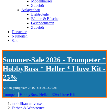
Modellhäuser
Zubehör
Anlagenbau
Elektroteile
Bäume & Büsche
Geländematten
Zubehör
Hersteller
Neuheiten
Sale
Sommer-Sale 2026 - Trumpeter *
HobbyBoss * Heller * I love Kit -
25%
Aktion gültig vom 24.07. bis 06.08.2026
Trumpeter
HobbyBoss
Heller - 30%
I love Kit
modellbau universe
Farben & Werkzeuge