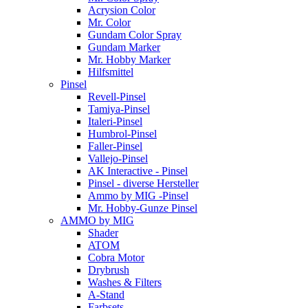
Acrysion Color
Mr. Color
Gundam Color Spray
Gundam Marker
Mr. Hobby Marker
Hilfsmittel
Pinsel
Revell-Pinsel
Tamiya-Pinsel
Italeri-Pinsel
Humbrol-Pinsel
Faller-Pinsel
Vallejo-Pinsel
AK Interactive - Pinsel
Pinsel - diverse Hersteller
Ammo by MIG -Pinsel
Mr. Hobby-Gunze Pinsel
AMMO by MIG
Shader
ATOM
Cobra Motor
Drybrush
Washes & Filters
A-Stand
Farbsets