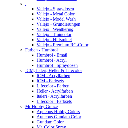
Vallejo - Spraydosen
Vallejo - Metal Color
Vallejo - Model Wash
Vallejo - Grundierungen
Vallejo - Weathering
Vallejo - Traincolor
Vallejo - Hilfsmittel
Vallejo - Premium RC-Color
Farben - Humbrol
Humbrol - Email
Humbrol - Acryl
Humbrol - Spraydosen
ICM, Italeri, Heller & Lifecolor
ICM - Acrylfarben
ICM - Farbsets
Lifecolor - Farben
Heller - Acrylfarben
Italeri - Acrylfarben
Lifecolor - Farbsets
Mr Hobby-Gunze
Aqueous Hobby Colors
Aqueous Gundam Color
Gundam Color
Mr. Color Spray