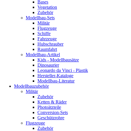
Bases
Vegetation
Zubehör
Modellbau-Sets
Militär
Flugzeuge
Schiffe
Fahrzeuge
Hubschrauber
Raumfahrt
Modellbau-Artikel
Kids - Modellbausätze
Dinosaurier
Leonardo da Vinci - Plastik
Hersteller-Kataloge
Modellbau-Literatur
Modellbauzubehör
Militär
Zubehör
Ketten & Räder
Photoätzteile
Conversion-Sets
Geschützrohre
Flugzeuge
Zubehör