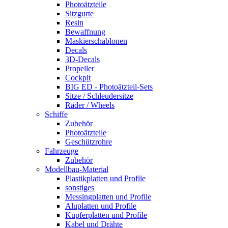
Photoätzteile
Sitzgurte
Resin
Bewaffnung
Maskierschablonen
Decals
3D-Decals
Propeller
Cockpit
BIG ED - Photoätzteil-Sets
Sitze / Schleudersitze
Räder / Wheels
Schiffe
Zubehör
Photoätzteile
Geschützrohre
Fahrzeuge
Zubehör
Modellbau-Material
Plastikplatten und Profile
sonstiges
Messingplatten und Profile
Aluplatten und Profile
Kupferplatten und Profile
Kabel und Drähte