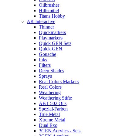
Oilbrusher
Hilfsmittel
Titans Hobby
AK Interactive
Thinner
Quickmarkers
Playmarkers
Quick GEN Sets
Quick GEN
Gouache
Inks
Filters
Deep Shades
Sprays
Real Colors Markers
Real Colors
Weathering
Weathering Stifte
ABT 502 Oils
Spezial-Farben
True Metal
Xtreme Metal
Dual Exo
3GEN Acrylics - Sets