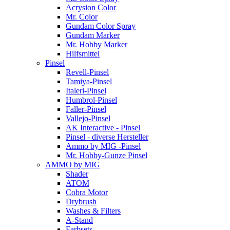
Acrysion Color
Mr. Color
Gundam Color Spray
Gundam Marker
Mr. Hobby Marker
Hilfsmittel
Pinsel
Revell-Pinsel
Tamiya-Pinsel
Italeri-Pinsel
Humbrol-Pinsel
Faller-Pinsel
Vallejo-Pinsel
AK Interactive - Pinsel
Pinsel - diverse Hersteller
Ammo by MIG -Pinsel
Mr. Hobby-Gunze Pinsel
AMMO by MIG
Shader
ATOM
Cobra Motor
Drybrush
Washes & Filters
A-Stand
Farbsets