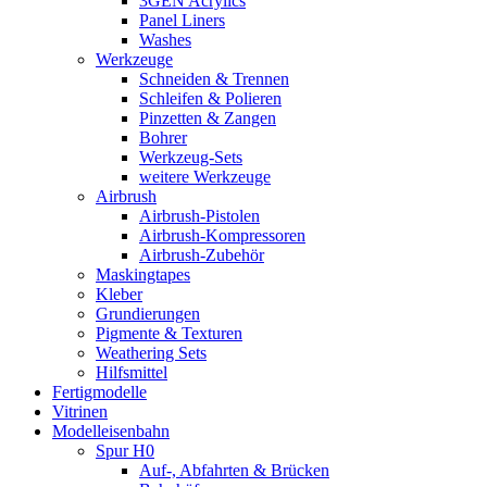
3GEN Acrylics
Panel Liners
Washes
Werkzeuge
Schneiden & Trennen
Schleifen & Polieren
Pinzetten & Zangen
Bohrer
Werkzeug-Sets
weitere Werkzeuge
Airbrush
Airbrush-Pistolen
Airbrush-Kompressoren
Airbrush-Zubehör
Maskingtapes
Kleber
Grundierungen
Pigmente & Texturen
Weathering Sets
Hilfsmittel
Fertigmodelle
Vitrinen
Modelleisenbahn
Spur H0
Auf-, Abfahrten & Brücken