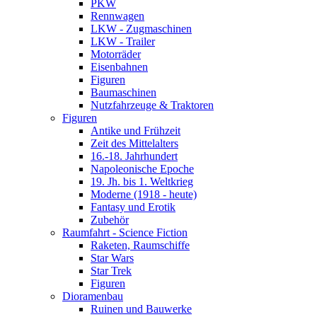
PKW
Rennwagen
LKW - Zugmaschinen
LKW - Trailer
Motorräder
Eisenbahnen
Figuren
Baumaschinen
Nutzfahrzeuge & Traktoren
Figuren
Antike und Frühzeit
Zeit des Mittelalters
16.-18. Jahrhundert
Napoleonische Epoche
19. Jh. bis 1. Weltkrieg
Moderne (1918 - heute)
Fantasy und Erotik
Zubehör
Raumfahrt - Science Fiction
Raketen, Raumschiffe
Star Wars
Star Trek
Figuren
Dioramenbau
Ruinen und Bauwerke