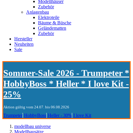
Modellhäuser
Zubehör
Anlagenbau
Elektroteile
Bäume & Büsche
Geländematten
Zubehör
Hersteller
Neuheiten
Sale
Sommer-Sale 2026 - Trumpeter *
HobbyBoss * Heller * I love Kit -
25%
Aktion gültig vom 24.07. bis 06.08.2026
Trumpeter
HobbyBoss
Heller - 30%
I love Kit
modellbau universe
Modellbausätze