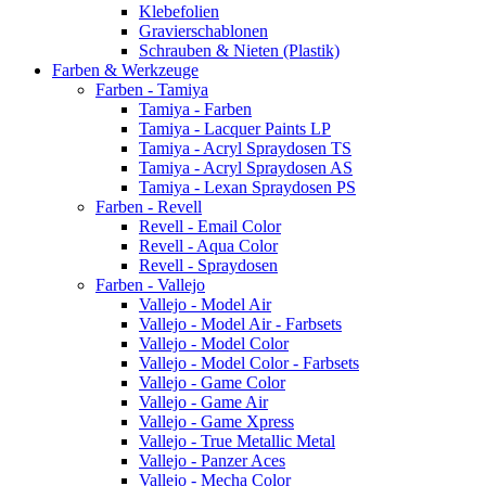
Klebefolien
Gravierschablonen
Schrauben & Nieten (Plastik)
Farben & Werkzeuge
Farben - Tamiya
Tamiya - Farben
Tamiya - Lacquer Paints LP
Tamiya - Acryl Spraydosen TS
Tamiya - Acryl Spraydosen AS
Tamiya - Lexan Spraydosen PS
Farben - Revell
Revell - Email Color
Revell - Aqua Color
Revell - Spraydosen
Farben - Vallejo
Vallejo - Model Air
Vallejo - Model Air - Farbsets
Vallejo - Model Color
Vallejo - Model Color - Farbsets
Vallejo - Game Color
Vallejo - Game Air
Vallejo - Game Xpress
Vallejo - True Metallic Metal
Vallejo - Panzer Aces
Vallejo - Mecha Color