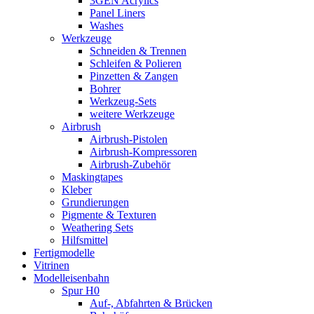
3GEN Acrylics
Panel Liners
Washes
Werkzeuge
Schneiden & Trennen
Schleifen & Polieren
Pinzetten & Zangen
Bohrer
Werkzeug-Sets
weitere Werkzeuge
Airbrush
Airbrush-Pistolen
Airbrush-Kompressoren
Airbrush-Zubehör
Maskingtapes
Kleber
Grundierungen
Pigmente & Texturen
Weathering Sets
Hilfsmittel
Fertigmodelle
Vitrinen
Modelleisenbahn
Spur H0
Auf-, Abfahrten & Brücken