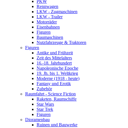
PKW
Rennwagen
LKW - Zugmaschinen
LKW - Trailer
Motorräder
Eisenbahnen
Figuren
Baumaschinen
Nutzfahrzeuge & Traktoren
Figuren
Antike und Frühzeit
Zeit des Mittelalters
16.-18. Jahrhundert
Napoleonische Epoche
19. Jh. bis 1. Weltkrieg
Moderne (1918 - heute)
Fantasy und Erotik
Zubehör
Raumfahrt - Science Fiction
Raketen, Raumschiffe
Star Wars
Star Trek
Figuren
Dioramenbau
Ruinen und Bauwerke