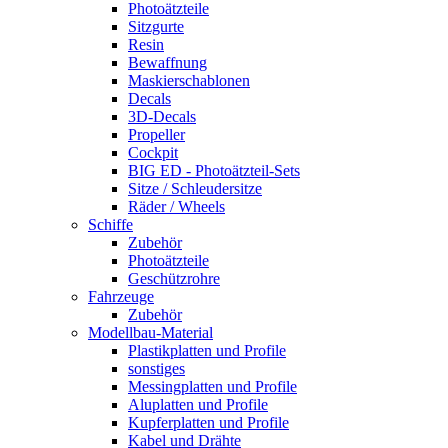
Photoätzteile
Sitzgurte
Resin
Bewaffnung
Maskierschablonen
Decals
3D-Decals
Propeller
Cockpit
BIG ED - Photoätzteil-Sets
Sitze / Schleudersitze
Räder / Wheels
Schiffe
Zubehör
Photoätzteile
Geschützrohre
Fahrzeuge
Zubehör
Modellbau-Material
Plastikplatten und Profile
sonstiges
Messingplatten und Profile
Aluplatten und Profile
Kupferplatten und Profile
Kabel und Drähte