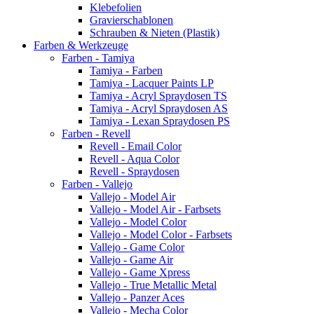
Klebefolien
Gravierschablonen
Schrauben & Nieten (Plastik)
Farben & Werkzeuge
Farben - Tamiya
Tamiya - Farben
Tamiya - Lacquer Paints LP
Tamiya - Acryl Spraydosen TS
Tamiya - Acryl Spraydosen AS
Tamiya - Lexan Spraydosen PS
Farben - Revell
Revell - Email Color
Revell - Aqua Color
Revell - Spraydosen
Farben - Vallejo
Vallejo - Model Air
Vallejo - Model Air - Farbsets
Vallejo - Model Color
Vallejo - Model Color - Farbsets
Vallejo - Game Color
Vallejo - Game Air
Vallejo - Game Xpress
Vallejo - True Metallic Metal
Vallejo - Panzer Aces
Vallejo - Mecha Color