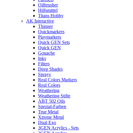
Oilbrusher
Hilfsmittel
Titans Hobby
AK Interactive
Thinner
Quickmarkers
Playmarkers
Quick GEN Sets
Quick GEN
Gouache
Inks
Filters
Deep Shades
Sprays
Real Colors Markers
Real Colors
Weathering
Weathering Stifte
ABT 502 Oils
Spezial-Farben
True Metal
Xtreme Metal
Dual Exo
3GEN Acrylics - Sets