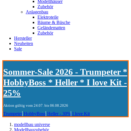
Modellhäuser
Zubehör
Anlagenbau
Elektroteile
Bäume & Büsche
Geländematten
Zubehör
Hersteller
Neuheiten
Sale
Sommer-Sale 2026 - Trumpeter *
HobbyBoss * Heller * I love Kit -
25%
Aktion gültig vom 24.07. bis 06.08.2026
Trumpeter
HobbyBoss
Heller - 30%
I love Kit
modellbau universe
Modellbauzubehör