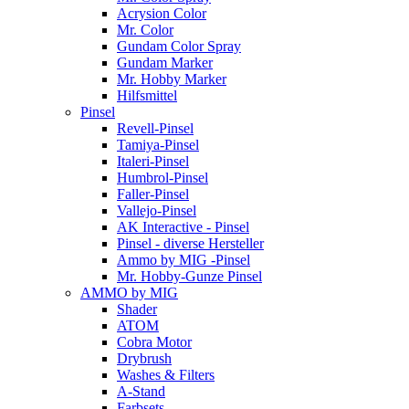
Acrysion Color
Mr. Color
Gundam Color Spray
Gundam Marker
Mr. Hobby Marker
Hilfsmittel
Pinsel
Revell-Pinsel
Tamiya-Pinsel
Italeri-Pinsel
Humbrol-Pinsel
Faller-Pinsel
Vallejo-Pinsel
AK Interactive - Pinsel
Pinsel - diverse Hersteller
Ammo by MIG -Pinsel
Mr. Hobby-Gunze Pinsel
AMMO by MIG
Shader
ATOM
Cobra Motor
Drybrush
Washes & Filters
A-Stand
Farbsets