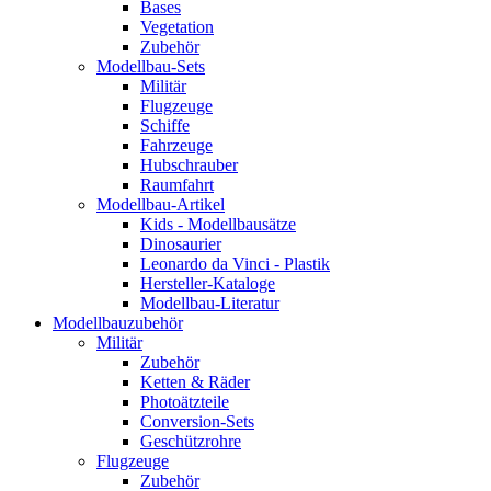
Bases
Vegetation
Zubehör
Modellbau-Sets
Militär
Flugzeuge
Schiffe
Fahrzeuge
Hubschrauber
Raumfahrt
Modellbau-Artikel
Kids - Modellbausätze
Dinosaurier
Leonardo da Vinci - Plastik
Hersteller-Kataloge
Modellbau-Literatur
Modellbauzubehör
Militär
Zubehör
Ketten & Räder
Photoätzteile
Conversion-Sets
Geschützrohre
Flugzeuge
Zubehör