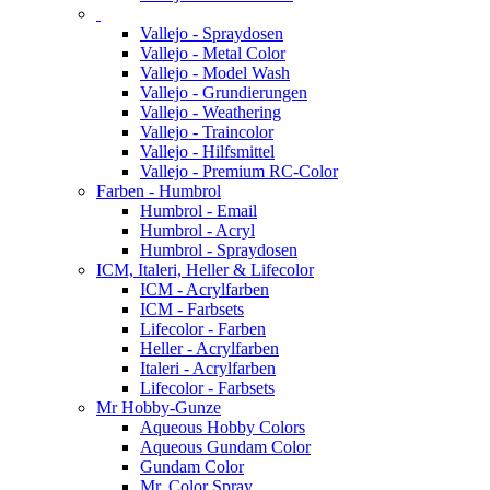
Vallejo - Spraydosen
Vallejo - Metal Color
Vallejo - Model Wash
Vallejo - Grundierungen
Vallejo - Weathering
Vallejo - Traincolor
Vallejo - Hilfsmittel
Vallejo - Premium RC-Color
Farben - Humbrol
Humbrol - Email
Humbrol - Acryl
Humbrol - Spraydosen
ICM, Italeri, Heller & Lifecolor
ICM - Acrylfarben
ICM - Farbsets
Lifecolor - Farben
Heller - Acrylfarben
Italeri - Acrylfarben
Lifecolor - Farbsets
Mr Hobby-Gunze
Aqueous Hobby Colors
Aqueous Gundam Color
Gundam Color
Mr. Color Spray