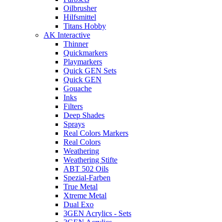
Oilbrusher
Hilfsmittel
Titans Hobby
AK Interactive
Thinner
Quickmarkers
Playmarkers
Quick GEN Sets
Quick GEN
Gouache
Inks
Filters
Deep Shades
Sprays
Real Colors Markers
Real Colors
Weathering
Weathering Stifte
ABT 502 Oils
Spezial-Farben
True Metal
Xtreme Metal
Dual Exo
3GEN Acrylics - Sets