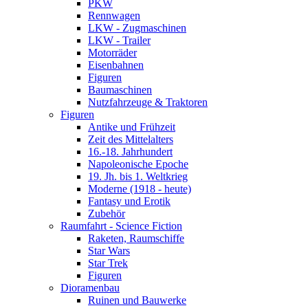
PKW
Rennwagen
LKW - Zugmaschinen
LKW - Trailer
Motorräder
Eisenbahnen
Figuren
Baumaschinen
Nutzfahrzeuge & Traktoren
Figuren
Antike und Frühzeit
Zeit des Mittelalters
16.-18. Jahrhundert
Napoleonische Epoche
19. Jh. bis 1. Weltkrieg
Moderne (1918 - heute)
Fantasy und Erotik
Zubehör
Raumfahrt - Science Fiction
Raketen, Raumschiffe
Star Wars
Star Trek
Figuren
Dioramenbau
Ruinen und Bauwerke