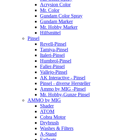
Acrysion Color
Mr. Color
Gundam Color Spray
Gundam Marker
Mr. Hobby Marker
Hilfsmittel
Pinsel
Revell-Pinsel
Tamiya-Pinsel
Italeri-Pinsel
Humbrol-Pinsel
Faller-Pinsel
Vallejo-Pinsel
AK Interactive - Pinsel
Pinsel - diverse Hersteller
Ammo by MIG -Pinsel
Mr. Hobby-Gunze Pinsel
AMMO by MIG
Shader
ATOM
Cobra Motor
Drybrush
Washes & Filters
A-Stand
Farbsets