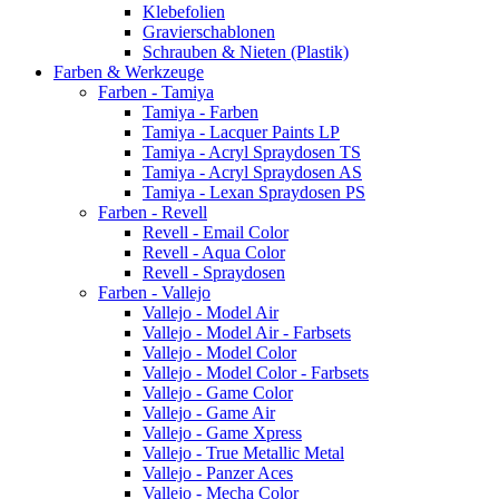
Klebefolien
Gravierschablonen
Schrauben & Nieten (Plastik)
Farben & Werkzeuge
Farben - Tamiya
Tamiya - Farben
Tamiya - Lacquer Paints LP
Tamiya - Acryl Spraydosen TS
Tamiya - Acryl Spraydosen AS
Tamiya - Lexan Spraydosen PS
Farben - Revell
Revell - Email Color
Revell - Aqua Color
Revell - Spraydosen
Farben - Vallejo
Vallejo - Model Air
Vallejo - Model Air - Farbsets
Vallejo - Model Color
Vallejo - Model Color - Farbsets
Vallejo - Game Color
Vallejo - Game Air
Vallejo - Game Xpress
Vallejo - True Metallic Metal
Vallejo - Panzer Aces
Vallejo - Mecha Color