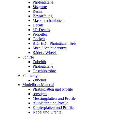
Photoätzteile
Sitzgurte
Resin
Bewaffnung
Maskierschablonen
Decals
3D-Decals
Propeller
Cockpit
BIG ED - Photoätzteil-Sets
Sitze / Schleudersitze
Räder / Wheels
Schiffe
Zubehör
Photoätzteile
Geschützrohre
Fahrzeuge
Zubehör
Modellbau-Material
Plastikplatten und Profile
sonstiges
Messingplatten und Profile
Aluplatten und Profile
Kupferplatten und Profile
Kabel und Drähte