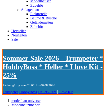
Modellhäuser
Zubehör
Anlagenbau
Elektroteile
Bäume & Büsche
Geländematten
Zubehör
Hersteller
Neuheiten
Sale
Sommer-Sale 2026 - Trumpeter *
HobbyBoss * Heller * I love Kit -
25%
Aktion gültig vom 24.07. bis 06.08.2026
Trumpeter
HobbyBoss
Heller - 30%
I love Kit
modellbau universe
Modellbauzubehör