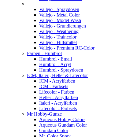
Vallejo - Spraydosen
Vallejo - Metal Color
Vallejo - Model Wash
Vallejo - Grundierungen
Vallejo - Weathering
Vallejo - Traincolor
Vallejo - Hilfsmittel
Vallejo - Premium RC-Color
Farben - Humbrol
Humbrol - Email
Humbrol - Acryl
Humbrol - Spraydosen
ICM, Italeri, Heller & Lifecolor
ICM - Acrylfarben
ICM - Farbsets
Lifecolor - Farben
Heller - Acrylfarben
Italeri - Acrylfarben
Lifecolor - Farbsets
Mr Hobby-Gunze
Aqueous Hobby Colors
Aqueous Gundam Color
Gundam Color
Mr. Color Spray