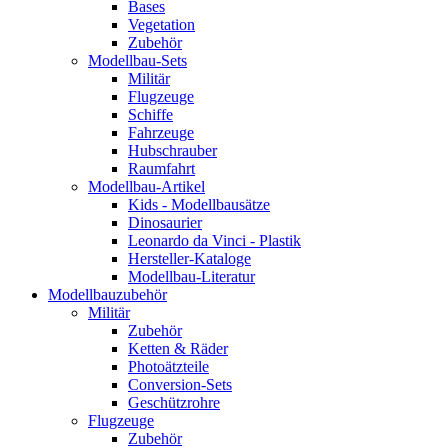
Bases
Vegetation
Zubehör
Modellbau-Sets
Militär
Flugzeuge
Schiffe
Fahrzeuge
Hubschrauber
Raumfahrt
Modellbau-Artikel
Kids - Modellbausätze
Dinosaurier
Leonardo da Vinci - Plastik
Hersteller-Kataloge
Modellbau-Literatur
Modellbauzubehör
Militär
Zubehör
Ketten & Räder
Photoätzteile
Conversion-Sets
Geschützrohre
Flugzeuge
Zubehör