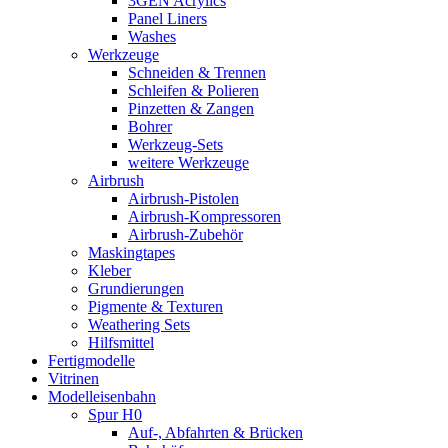
3GEN Acrylics
Panel Liners
Washes
Werkzeuge
Schneiden & Trennen
Schleifen & Polieren
Pinzetten & Zangen
Bohrer
Werkzeug-Sets
weitere Werkzeuge
Airbrush
Airbrush-Pistolen
Airbrush-Kompressoren
Airbrush-Zubehör
Maskingtapes
Kleber
Grundierungen
Pigmente & Texturen
Weathering Sets
Hilfsmittel
Fertigmodelle
Vitrinen
Modelleisenbahn
Spur H0
Auf-, Abfahrten & Brücken