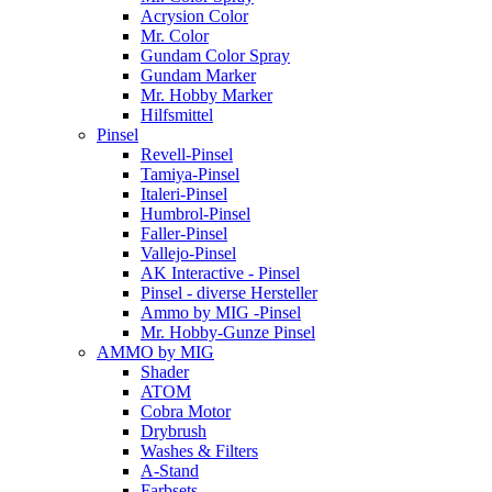
Acrysion Color
Mr. Color
Gundam Color Spray
Gundam Marker
Mr. Hobby Marker
Hilfsmittel
Pinsel
Revell-Pinsel
Tamiya-Pinsel
Italeri-Pinsel
Humbrol-Pinsel
Faller-Pinsel
Vallejo-Pinsel
AK Interactive - Pinsel
Pinsel - diverse Hersteller
Ammo by MIG -Pinsel
Mr. Hobby-Gunze Pinsel
AMMO by MIG
Shader
ATOM
Cobra Motor
Drybrush
Washes & Filters
A-Stand
Farbsets