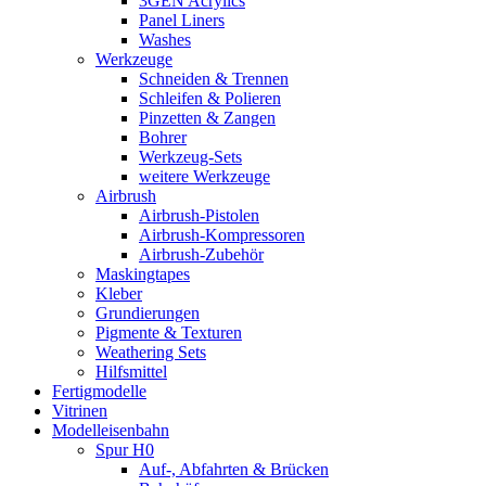
3GEN Acrylics
Panel Liners
Washes
Werkzeuge
Schneiden & Trennen
Schleifen & Polieren
Pinzetten & Zangen
Bohrer
Werkzeug-Sets
weitere Werkzeuge
Airbrush
Airbrush-Pistolen
Airbrush-Kompressoren
Airbrush-Zubehör
Maskingtapes
Kleber
Grundierungen
Pigmente & Texturen
Weathering Sets
Hilfsmittel
Fertigmodelle
Vitrinen
Modelleisenbahn
Spur H0
Auf-, Abfahrten & Brücken