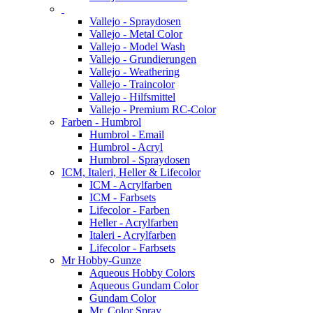
Vallejo - Spraydosen
Vallejo - Metal Color
Vallejo - Model Wash
Vallejo - Grundierungen
Vallejo - Weathering
Vallejo - Traincolor
Vallejo - Hilfsmittel
Vallejo - Premium RC-Color
Farben - Humbrol
Humbrol - Email
Humbrol - Acryl
Humbrol - Spraydosen
ICM, Italeri, Heller & Lifecolor
ICM - Acrylfarben
ICM - Farbsets
Lifecolor - Farben
Heller - Acrylfarben
Italeri - Acrylfarben
Lifecolor - Farbsets
Mr Hobby-Gunze
Aqueous Hobby Colors
Aqueous Gundam Color
Gundam Color
Mr. Color Spray