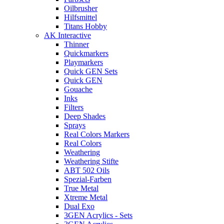
Oilbrusher
Hilfsmittel
Titans Hobby
AK Interactive
Thinner
Quickmarkers
Playmarkers
Quick GEN Sets
Quick GEN
Gouache
Inks
Filters
Deep Shades
Sprays
Real Colors Markers
Real Colors
Weathering
Weathering Stifte
ABT 502 Oils
Spezial-Farben
True Metal
Xtreme Metal
Dual Exo
3GEN Acrylics - Sets