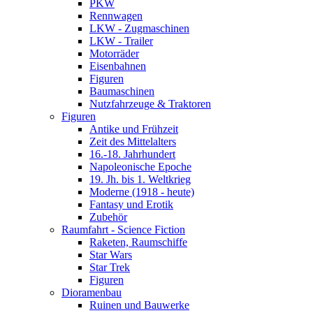
PKW
Rennwagen
LKW - Zugmaschinen
LKW - Trailer
Motorräder
Eisenbahnen
Figuren
Baumaschinen
Nutzfahrzeuge & Traktoren
Figuren
Antike und Frühzeit
Zeit des Mittelalters
16.-18. Jahrhundert
Napoleonische Epoche
19. Jh. bis 1. Weltkrieg
Moderne (1918 - heute)
Fantasy und Erotik
Zubehör
Raumfahrt - Science Fiction
Raketen, Raumschiffe
Star Wars
Star Trek
Figuren
Dioramenbau
Ruinen und Bauwerke