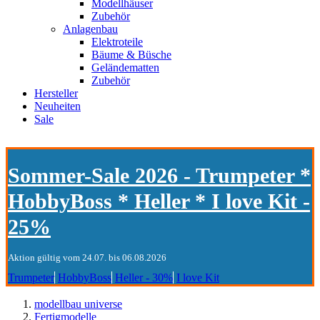
Modellhäuser
Zubehör
Anlagenbau
Elektroteile
Bäume & Büsche
Geländematten
Zubehör
Hersteller
Neuheiten
Sale
Sommer-Sale 2026 - Trumpeter *
HobbyBoss * Heller * I love Kit -
25%
Aktion gültig vom 24.07. bis 06.08.2026
Trumpeter
HobbyBoss
Heller - 30%
I love Kit
modellbau universe
Fertigmodelle