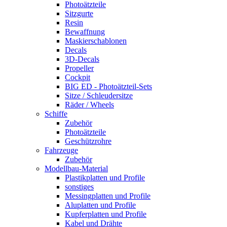
Photoätzteile
Sitzgurte
Resin
Bewaffnung
Maskierschablonen
Decals
3D-Decals
Propeller
Cockpit
BIG ED - Photoätzteil-Sets
Sitze / Schleudersitze
Räder / Wheels
Schiffe
Zubehör
Photoätzteile
Geschützrohre
Fahrzeuge
Zubehör
Modellbau-Material
Plastikplatten und Profile
sonstiges
Messingplatten und Profile
Aluplatten und Profile
Kupferplatten und Profile
Kabel und Drähte