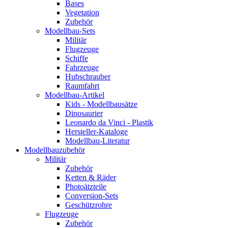
Bases
Vegetation
Zubehör
Modellbau-Sets
Militär
Flugzeuge
Schiffe
Fahrzeuge
Hubschrauber
Raumfahrt
Modellbau-Artikel
Kids - Modellbausätze
Dinosaurier
Leonardo da Vinci - Plastik
Hersteller-Kataloge
Modellbau-Literatur
Modellbauzubehör
Militär
Zubehör
Ketten & Räder
Photoätzteile
Conversion-Sets
Geschützrohre
Flugzeuge
Zubehör