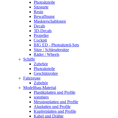
Photoätzteile
Sitzgurte
Resin
Bewaffnung
Maskierschablonen
Decals
3D-Decals
Propeller
Cockpit
BIG ED - Photoätzteil-Sets
Sitze / Schleudersitze
Räder / Wheels
Schiffe
Zubehör
Photoätzteile
Geschützrohre
Fahrzeuge
Zubehör
Modellbau-Material
Plastikplatten und Profile
sonstiges
Messingplatten und Profile
Aluplatten und Profile
Kupferplatten und Profile
Kabel und Drähte