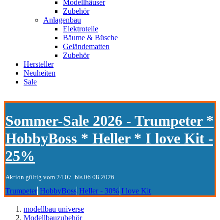
Modellhäuser
Zubehör
Anlagenbau
Elektroteile
Bäume & Büsche
Geländematten
Zubehör
Hersteller
Neuheiten
Sale
Sommer-Sale 2026 - Trumpeter *
HobbyBoss * Heller * I love Kit -
25%
Aktion gültig vom 24.07. bis 06.08.2026
Trumpeter
HobbyBoss
Heller - 30%
I love Kit
modellbau universe
Modellbauzubehör