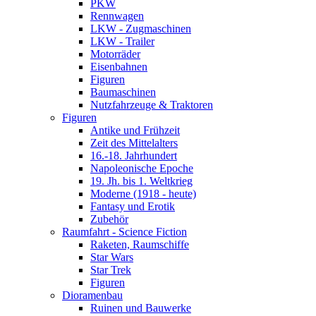
PKW
Rennwagen
LKW - Zugmaschinen
LKW - Trailer
Motorräder
Eisenbahnen
Figuren
Baumaschinen
Nutzfahrzeuge & Traktoren
Figuren
Antike und Frühzeit
Zeit des Mittelalters
16.-18. Jahrhundert
Napoleonische Epoche
19. Jh. bis 1. Weltkrieg
Moderne (1918 - heute)
Fantasy und Erotik
Zubehör
Raumfahrt - Science Fiction
Raketen, Raumschiffe
Star Wars
Star Trek
Figuren
Dioramenbau
Ruinen und Bauwerke