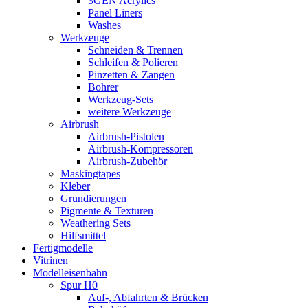
3GEN Acrylics
Panel Liners
Washes
Werkzeuge
Schneiden & Trennen
Schleifen & Polieren
Pinzetten & Zangen
Bohrer
Werkzeug-Sets
weitere Werkzeuge
Airbrush
Airbrush-Pistolen
Airbrush-Kompressoren
Airbrush-Zubehör
Maskingtapes
Kleber
Grundierungen
Pigmente & Texturen
Weathering Sets
Hilfsmittel
Fertigmodelle
Vitrinen
Modelleisenbahn
Spur H0
Auf-, Abfahrten & Brücken