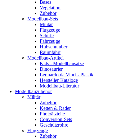
Bases
Vegetation
Zubehör
Modellbau-Sets
Militär
Flugzeuge
Schiffe
Fahrzeuge
Hubschrauber
Raumfahrt
Modellbau-Artikel
Kids - Modellbausätze
Dinosaurier
Leonardo da Vinci - Plastik
Hersteller-Kataloge
Modellbau-Literatur
Modellbauzubehör
Militär
Zubehör
Ketten & Räder
Photoätzteile
Conversion-Sets
Geschützrohre
Flugzeuge
Zubehör