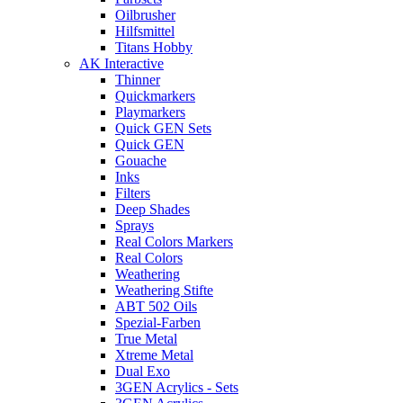
Oilbrusher
Hilfsmittel
Titans Hobby
AK Interactive
Thinner
Quickmarkers
Playmarkers
Quick GEN Sets
Quick GEN
Gouache
Inks
Filters
Deep Shades
Sprays
Real Colors Markers
Real Colors
Weathering
Weathering Stifte
ABT 502 Oils
Spezial-Farben
True Metal
Xtreme Metal
Dual Exo
3GEN Acrylics - Sets