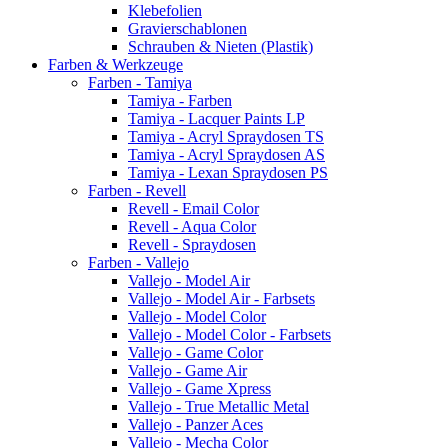
Klebefolien
Gravierschablonen
Schrauben & Nieten (Plastik)
Farben & Werkzeuge
Farben - Tamiya
Tamiya - Farben
Tamiya - Lacquer Paints LP
Tamiya - Acryl Spraydosen TS
Tamiya - Acryl Spraydosen AS
Tamiya - Lexan Spraydosen PS
Farben - Revell
Revell - Email Color
Revell - Aqua Color
Revell - Spraydosen
Farben - Vallejo
Vallejo - Model Air
Vallejo - Model Air - Farbsets
Vallejo - Model Color
Vallejo - Model Color - Farbsets
Vallejo - Game Color
Vallejo - Game Air
Vallejo - Game Xpress
Vallejo - True Metallic Metal
Vallejo - Panzer Aces
Vallejo - Mecha Color