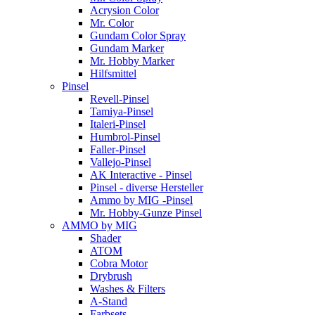
Acrysion Color
Mr. Color
Gundam Color Spray
Gundam Marker
Mr. Hobby Marker
Hilfsmittel
Pinsel
Revell-Pinsel
Tamiya-Pinsel
Italeri-Pinsel
Humbrol-Pinsel
Faller-Pinsel
Vallejo-Pinsel
AK Interactive - Pinsel
Pinsel - diverse Hersteller
Ammo by MIG -Pinsel
Mr. Hobby-Gunze Pinsel
AMMO by MIG
Shader
ATOM
Cobra Motor
Drybrush
Washes & Filters
A-Stand
Farbsets