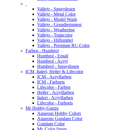
Vallejo - Spraydosen
Vallejo - Metal Color
Vallejo - Model Wash
Vallejo - Grundierungen
Vallejo - Weathering
Vallejo - Traincolor
Vallejo - Hilfsmittel
Vallejo - Premium RC-Color
Farben - Humbrol
Humbrol - Email
Humbrol - Acryl
Humbrol - Spraydosen
ICM, Italeri, Heller & Lifecolor
ICM - Acrylfarben
ICM - Farbsets
Lifecolor - Farben
Heller - Acrylfarben
Italeri - Acrylfarben
Lifecolor - Farbsets
Mr Hobby-Gunze
Aqueous Hobby Colors
Aqueous Gundam Color
Gundam Color
Mr. Color Spray