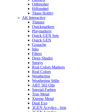
Oilbrusher
Hilfsmittel
Titans Hobby
AK Interactive
Thinner
Quickmarkers
Playmarkers
Quick GEN Sets
Quick GEN
Gouache
Inks
Filters
Deep Shades
Sprays
Real Colors Markers
Real Colors
Weathering
Weathering Stifte
ABT 502 Oils
Spezial-Farben
True Metal
Xtreme Metal
Dual Exo
3GEN Acrylics - Sets