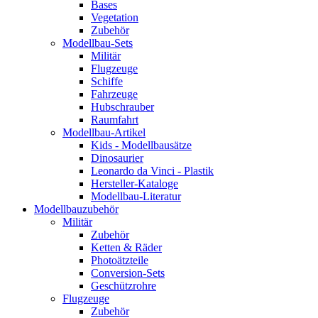
Bases
Vegetation
Zubehör
Modellbau-Sets
Militär
Flugzeuge
Schiffe
Fahrzeuge
Hubschrauber
Raumfahrt
Modellbau-Artikel
Kids - Modellbausätze
Dinosaurier
Leonardo da Vinci - Plastik
Hersteller-Kataloge
Modellbau-Literatur
Modellbauzubehör
Militär
Zubehör
Ketten & Räder
Photoätzteile
Conversion-Sets
Geschützrohre
Flugzeuge
Zubehör