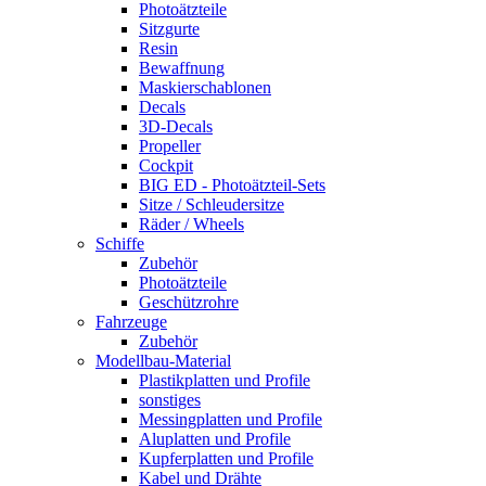
Photoätzteile
Sitzgurte
Resin
Bewaffnung
Maskierschablonen
Decals
3D-Decals
Propeller
Cockpit
BIG ED - Photoätzteil-Sets
Sitze / Schleudersitze
Räder / Wheels
Schiffe
Zubehör
Photoätzteile
Geschützrohre
Fahrzeuge
Zubehör
Modellbau-Material
Plastikplatten und Profile
sonstiges
Messingplatten und Profile
Aluplatten und Profile
Kupferplatten und Profile
Kabel und Drähte