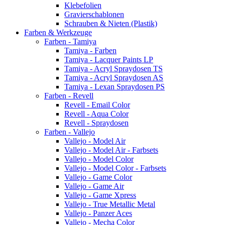
Klebefolien
Gravierschablonen
Schrauben & Nieten (Plastik)
Farben & Werkzeuge
Farben - Tamiya
Tamiya - Farben
Tamiya - Lacquer Paints LP
Tamiya - Acryl Spraydosen TS
Tamiya - Acryl Spraydosen AS
Tamiya - Lexan Spraydosen PS
Farben - Revell
Revell - Email Color
Revell - Aqua Color
Revell - Spraydosen
Farben - Vallejo
Vallejo - Model Air
Vallejo - Model Air - Farbsets
Vallejo - Model Color
Vallejo - Model Color - Farbsets
Vallejo - Game Color
Vallejo - Game Air
Vallejo - Game Xpress
Vallejo - True Metallic Metal
Vallejo - Panzer Aces
Vallejo - Mecha Color