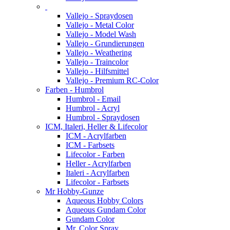
Vallejo - Spraydosen
Vallejo - Metal Color
Vallejo - Model Wash
Vallejo - Grundierungen
Vallejo - Weathering
Vallejo - Traincolor
Vallejo - Hilfsmittel
Vallejo - Premium RC-Color
Farben - Humbrol
Humbrol - Email
Humbrol - Acryl
Humbrol - Spraydosen
ICM, Italeri, Heller & Lifecolor
ICM - Acrylfarben
ICM - Farbsets
Lifecolor - Farben
Heller - Acrylfarben
Italeri - Acrylfarben
Lifecolor - Farbsets
Mr Hobby-Gunze
Aqueous Hobby Colors
Aqueous Gundam Color
Gundam Color
Mr. Color Spray