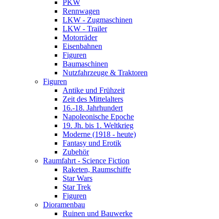
PKW
Rennwagen
LKW - Zugmaschinen
LKW - Trailer
Motorräder
Eisenbahnen
Figuren
Baumaschinen
Nutzfahrzeuge & Traktoren
Figuren
Antike und Frühzeit
Zeit des Mittelalters
16.-18. Jahrhundert
Napoleonische Epoche
19. Jh. bis 1. Weltkrieg
Moderne (1918 - heute)
Fantasy und Erotik
Zubehör
Raumfahrt - Science Fiction
Raketen, Raumschiffe
Star Wars
Star Trek
Figuren
Dioramenbau
Ruinen und Bauwerke