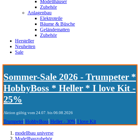
Modellhäuser
Zubehör
Anlagenbau
Elektroteile
Bäume & Büsche
Geländematten
Zubehör
Hersteller
Neuheiten
Sale
Sommer-Sale 2026 - Trumpeter *
HobbyBoss * Heller * I love Kit -
25%
Aktion gültig vom 24.07. bis 06.08.2026
Trumpeter
HobbyBoss
Heller - 30%
I love Kit
modellbau universe
Modellbauzubehör