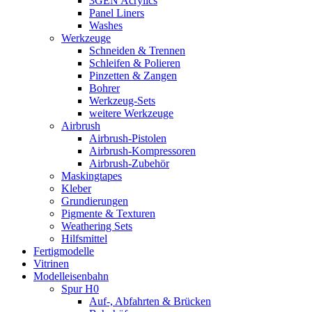
3GEN Acrylics
Panel Liners
Washes
Werkzeuge
Schneiden & Trennen
Schleifen & Polieren
Pinzetten & Zangen
Bohrer
Werkzeug-Sets
weitere Werkzeuge
Airbrush
Airbrush-Pistolen
Airbrush-Kompressoren
Airbrush-Zubehör
Maskingtapes
Kleber
Grundierungen
Pigmente & Texturen
Weathering Sets
Hilfsmittel
Fertigmodelle
Vitrinen
Modelleisenbahn
Spur H0
Auf-, Abfahrten & Brücken