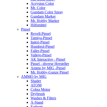
Acrysion Color
Mr. Color
Gundam Color Spray
Gundam Marker
Mr. Hobby Marker
Hilfsmittel
Pinsel
Revell-Pinsel
Tamiya-Pinsel
Italeri-Pinsel
Humbrol-Pinsel
Faller-Pinsel
Vallejo-Pinsel
AK Interactive - Pinsel
Pinsel - diverse Hersteller
Ammo by MIG -Pinsel
Mr. Hobby-Gunze Pinsel
AMMO by MIG
Shader
ATOM
Cobra Motor
Drybrush
Washes & Filters
A-Stand
Farbsets