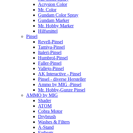
Acrysion Color
Mr. Color
Gundam Color Spray
Gundam Marker
Mr. Hobby Marker
Hilfsmittel
Pinsel
Revell-Pinsel
Tamiya-Pinsel
Italeri-Pinsel
Humbrol-Pinsel
Faller-Pinsel
Vallejo-Pinsel
AK Interactive - Pinsel
Pinsel - diverse Hersteller
Ammo by MIG -Pinsel
Mr. Hobby-Gunze Pinsel
AMMO by MIG
Shader
ATOM
Cobra Motor
Drybrush
Washes & Filters
A-Stand
Farbsets