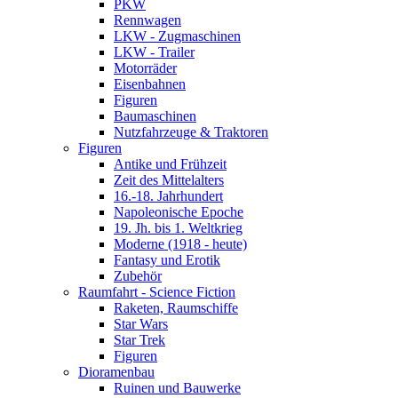
PKW
Rennwagen
LKW - Zugmaschinen
LKW - Trailer
Motorräder
Eisenbahnen
Figuren
Baumaschinen
Nutzfahrzeuge & Traktoren
Figuren
Antike und Frühzeit
Zeit des Mittelalters
16.-18. Jahrhundert
Napoleonische Epoche
19. Jh. bis 1. Weltkrieg
Moderne (1918 - heute)
Fantasy und Erotik
Zubehör
Raumfahrt - Science Fiction
Raketen, Raumschiffe
Star Wars
Star Trek
Figuren
Dioramenbau
Ruinen und Bauwerke