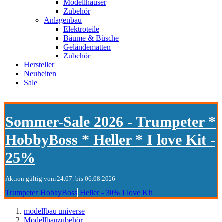
Modellhäuser
Zubehör
Anlagenbau
Elektroteile
Bäume & Büsche
Geländematten
Zubehör
Hersteller
Neuheiten
Sale
Sommer-Sale 2026 - Trumpeter *
HobbyBoss * Heller * I love Kit -
25%
Aktion gültig vom 24.07. bis 06.08.2026
Trumpeter
HobbyBoss
Heller - 30%
I love Kit
modellbau universe
Modellbauzubehör