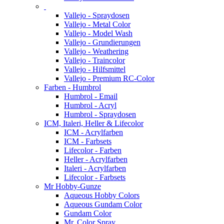
Vallejo - Spraydosen
Vallejo - Metal Color
Vallejo - Model Wash
Vallejo - Grundierungen
Vallejo - Weathering
Vallejo - Traincolor
Vallejo - Hilfsmittel
Vallejo - Premium RC-Color
Farben - Humbrol
Humbrol - Email
Humbrol - Acryl
Humbrol - Spraydosen
ICM, Italeri, Heller & Lifecolor
ICM - Acrylfarben
ICM - Farbsets
Lifecolor - Farben
Heller - Acrylfarben
Italeri - Acrylfarben
Lifecolor - Farbsets
Mr Hobby-Gunze
Aqueous Hobby Colors
Aqueous Gundam Color
Gundam Color
Mr. Color Spray