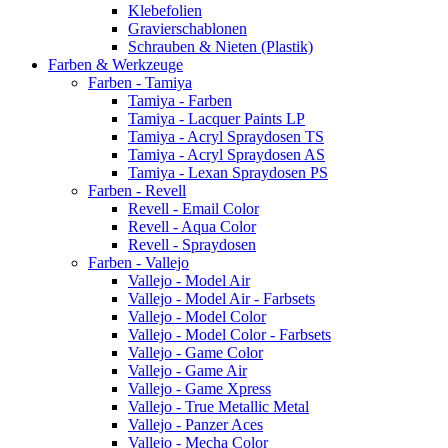
Klebefolien
Gravierschablonen
Schrauben & Nieten (Plastik)
Farben & Werkzeuge
Farben - Tamiya
Tamiya - Farben
Tamiya - Lacquer Paints LP
Tamiya - Acryl Spraydosen TS
Tamiya - Acryl Spraydosen AS
Tamiya - Lexan Spraydosen PS
Farben - Revell
Revell - Email Color
Revell - Aqua Color
Revell - Spraydosen
Farben - Vallejo
Vallejo - Model Air
Vallejo - Model Air - Farbsets
Vallejo - Model Color
Vallejo - Model Color - Farbsets
Vallejo - Game Color
Vallejo - Game Air
Vallejo - Game Xpress
Vallejo - True Metallic Metal
Vallejo - Panzer Aces
Vallejo - Mecha Color