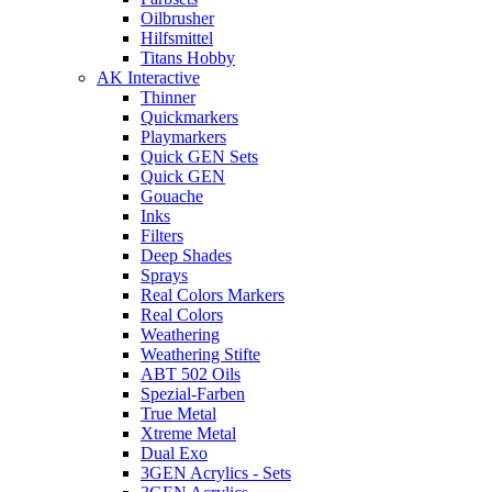
Oilbrusher
Hilfsmittel
Titans Hobby
AK Interactive
Thinner
Quickmarkers
Playmarkers
Quick GEN Sets
Quick GEN
Gouache
Inks
Filters
Deep Shades
Sprays
Real Colors Markers
Real Colors
Weathering
Weathering Stifte
ABT 502 Oils
Spezial-Farben
True Metal
Xtreme Metal
Dual Exo
3GEN Acrylics - Sets