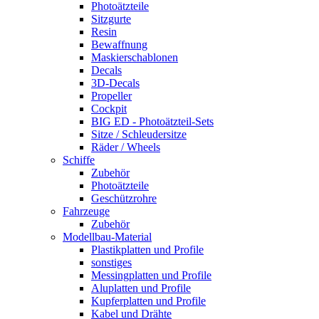
Photoätzteile
Sitzgurte
Resin
Bewaffnung
Maskierschablonen
Decals
3D-Decals
Propeller
Cockpit
BIG ED - Photoätzteil-Sets
Sitze / Schleudersitze
Räder / Wheels
Schiffe
Zubehör
Photoätzteile
Geschützrohre
Fahrzeuge
Zubehör
Modellbau-Material
Plastikplatten und Profile
sonstiges
Messingplatten und Profile
Aluplatten und Profile
Kupferplatten und Profile
Kabel und Drähte