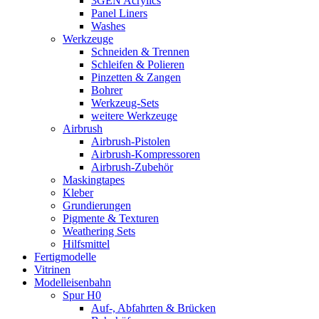
3GEN Acrylics
Panel Liners
Washes
Werkzeuge
Schneiden & Trennen
Schleifen & Polieren
Pinzetten & Zangen
Bohrer
Werkzeug-Sets
weitere Werkzeuge
Airbrush
Airbrush-Pistolen
Airbrush-Kompressoren
Airbrush-Zubehör
Maskingtapes
Kleber
Grundierungen
Pigmente & Texturen
Weathering Sets
Hilfsmittel
Fertigmodelle
Vitrinen
Modelleisenbahn
Spur H0
Auf-, Abfahrten & Brücken