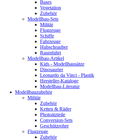
Bases
Vegetation
Zubehör
Modellbau-Sets
Militär
Flugzeuge
Schiffe
Fahrzeuge
Hubschrauber
Raumfahrt
Modellbau-Artikel
Kids - Modellbausätze
Dinosaurier
Leonardo da Vinci - Plastik
Hersteller-Kataloge
Modellbau-Literatur
Modellbauzubehör
Militär
Zubehör
Ketten & Räder
Photoätzteile
Conversion-Sets
Geschützrohre
Flugzeuge
Zubehör