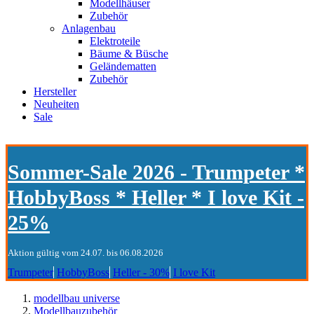
Modellhäuser
Zubehör
Anlagenbau
Elektroteile
Bäume & Büsche
Geländematten
Zubehör
Hersteller
Neuheiten
Sale
Sommer-Sale 2026 - Trumpeter *
HobbyBoss * Heller * I love Kit -
25%
Aktion gültig vom 24.07. bis 06.08.2026
Trumpeter
HobbyBoss
Heller - 30%
I love Kit
modellbau universe
Modellbauzubehör