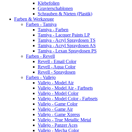
Klebefolien
Gravierschablonen
Schrauben & Nieten (Plastik)
Farben & Werkzeuge
Farben - Tamiya
Tamiya - Farben
Tamiya - Lacquer Paints LP
Tamiya - Acryl Spraydosen TS
Tamiya - Acryl Spraydosen AS
Tamiya - Lexan Spraydosen PS
Farben - Revell
Revell - Email Color
Revell - Aqua Color
Revell - Spraydosen
Farben - Vallejo
Vallejo - Model Air
Vallejo - Model Air - Farbsets
Vallejo - Model Color
Vallejo - Model Color - Farbsets
Vallejo - Game Color
Vallejo - Game Air
Vallejo - Game Xpress
Vallejo - True Metallic Metal
Vallejo - Panzer Aces
Vallejo - Mecha Color