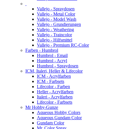
Vallejo - Spraydosen
Vallejo - Metal Color
Vallejo - Model Wash
Vallejo - Grundierungen
Vallejo - Weathering
Vallejo - Traincolor
Vallejo - Hilfsmittel
Vallejo - Premium RC-Color
Farben - Humbrol
Humbrol - Email
Humbrol - Acryl
Humbrol - Spraydosen
ICM, Italeri, Heller & Lifecolor
ICM - Acrylfarben
ICM - Farbsets
Lifecolor - Farben
Heller - Acrylfarben
Italeri - Acrylfarben
Lifecolor - Farbsets
Mr Hobby-Gunze
Aqueous Hobby Colors
Aqueous Gundam Color
Gundam Color
Mr. Color Spray