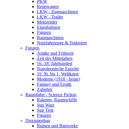
PKW
Rennwagen
LKW - Zugmaschinen
LKW - Trailer
Motorräder
Eisenbahnen
Figuren
Baumaschinen
Nutzfahrzeuge & Traktoren
Figuren
Antike und Frühzeit
Zeit des Mittelalters
16.-18. Jahrhundert
Napoleonische Epoche
19. Jh. bis 1. Weltkrieg
Moderne (1918 - heute)
Fantasy und Erotik
Zubehör
Raumfahrt - Science Fiction
Raketen, Raumschiffe
Star Wars
Star Trek
Figuren
Dioramenbau
Ruinen und Bauwerke