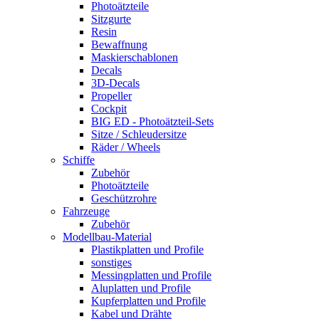
Photoätzteile
Sitzgurte
Resin
Bewaffnung
Maskierschablonen
Decals
3D-Decals
Propeller
Cockpit
BIG ED - Photoätzteil-Sets
Sitze / Schleudersitze
Räder / Wheels
Schiffe
Zubehör
Photoätzteile
Geschützrohre
Fahrzeuge
Zubehör
Modellbau-Material
Plastikplatten und Profile
sonstiges
Messingplatten und Profile
Aluplatten und Profile
Kupferplatten und Profile
Kabel und Drähte