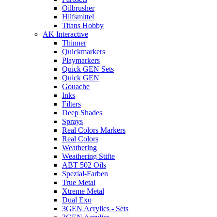
Oilbrusher
Hilfsmittel
Titans Hobby
AK Interactive
Thinner
Quickmarkers
Playmarkers
Quick GEN Sets
Quick GEN
Gouache
Inks
Filters
Deep Shades
Sprays
Real Colors Markers
Real Colors
Weathering
Weathering Stifte
ABT 502 Oils
Spezial-Farben
True Metal
Xtreme Metal
Dual Exo
3GEN Acrylics - Sets