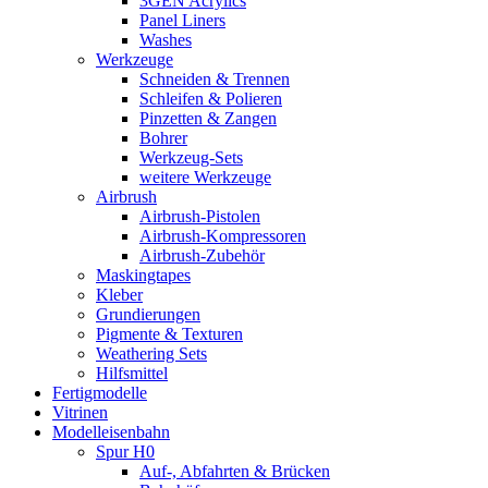
3GEN Acrylics
Panel Liners
Washes
Werkzeuge
Schneiden & Trennen
Schleifen & Polieren
Pinzetten & Zangen
Bohrer
Werkzeug-Sets
weitere Werkzeuge
Airbrush
Airbrush-Pistolen
Airbrush-Kompressoren
Airbrush-Zubehör
Maskingtapes
Kleber
Grundierungen
Pigmente & Texturen
Weathering Sets
Hilfsmittel
Fertigmodelle
Vitrinen
Modelleisenbahn
Spur H0
Auf-, Abfahrten & Brücken