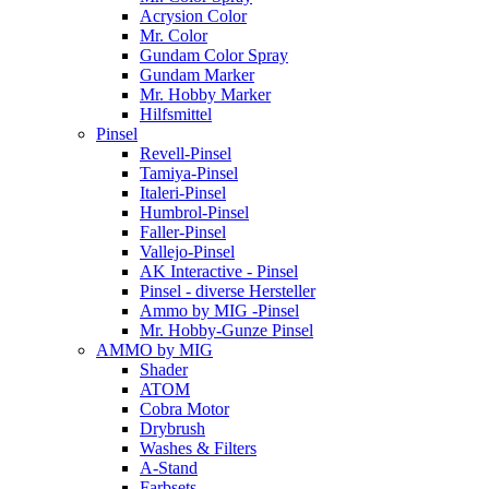
Acrysion Color
Mr. Color
Gundam Color Spray
Gundam Marker
Mr. Hobby Marker
Hilfsmittel
Pinsel
Revell-Pinsel
Tamiya-Pinsel
Italeri-Pinsel
Humbrol-Pinsel
Faller-Pinsel
Vallejo-Pinsel
AK Interactive - Pinsel
Pinsel - diverse Hersteller
Ammo by MIG -Pinsel
Mr. Hobby-Gunze Pinsel
AMMO by MIG
Shader
ATOM
Cobra Motor
Drybrush
Washes & Filters
A-Stand
Farbsets