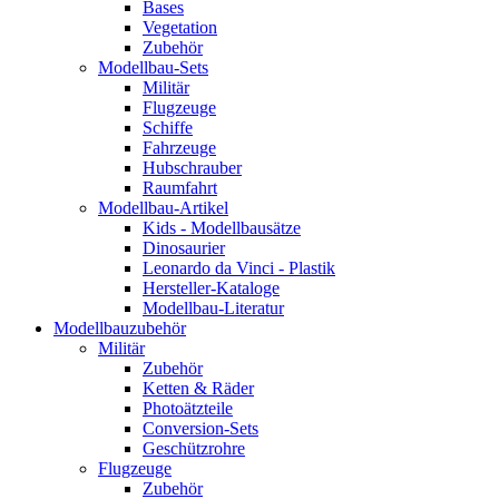
Bases
Vegetation
Zubehör
Modellbau-Sets
Militär
Flugzeuge
Schiffe
Fahrzeuge
Hubschrauber
Raumfahrt
Modellbau-Artikel
Kids - Modellbausätze
Dinosaurier
Leonardo da Vinci - Plastik
Hersteller-Kataloge
Modellbau-Literatur
Modellbauzubehör
Militär
Zubehör
Ketten & Räder
Photoätzteile
Conversion-Sets
Geschützrohre
Flugzeuge
Zubehör