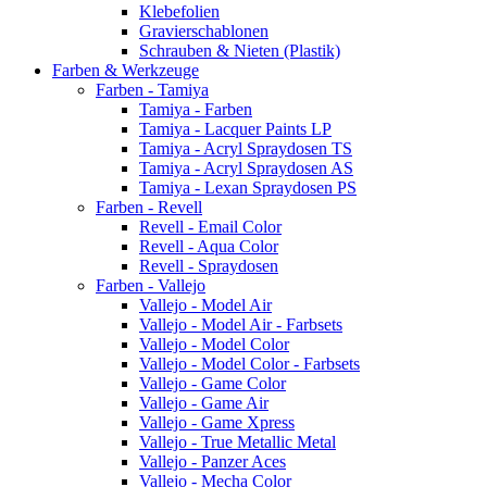
Klebefolien
Gravierschablonen
Schrauben & Nieten (Plastik)
Farben & Werkzeuge
Farben - Tamiya
Tamiya - Farben
Tamiya - Lacquer Paints LP
Tamiya - Acryl Spraydosen TS
Tamiya - Acryl Spraydosen AS
Tamiya - Lexan Spraydosen PS
Farben - Revell
Revell - Email Color
Revell - Aqua Color
Revell - Spraydosen
Farben - Vallejo
Vallejo - Model Air
Vallejo - Model Air - Farbsets
Vallejo - Model Color
Vallejo - Model Color - Farbsets
Vallejo - Game Color
Vallejo - Game Air
Vallejo - Game Xpress
Vallejo - True Metallic Metal
Vallejo - Panzer Aces
Vallejo - Mecha Color