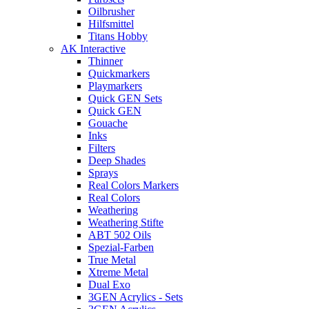
Oilbrusher
Hilfsmittel
Titans Hobby
AK Interactive
Thinner
Quickmarkers
Playmarkers
Quick GEN Sets
Quick GEN
Gouache
Inks
Filters
Deep Shades
Sprays
Real Colors Markers
Real Colors
Weathering
Weathering Stifte
ABT 502 Oils
Spezial-Farben
True Metal
Xtreme Metal
Dual Exo
3GEN Acrylics - Sets