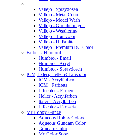
Vallejo - Spraydosen
Vallejo - Metal Color
Vallejo - Model Wash
Vallejo - Grundierungen
Vallejo - Weathering
Vallejo - Traincolor
Vallejo - Hilfsmittel
Vallejo - Premium RC-Color
Farben - Humbrol
Humbrol - Email
Humbrol - Acryl
Humbrol - Spraydosen
ICM, Italeri, Heller & Lifecolor
ICM - Acrylfarben
ICM - Farbsets
Lifecolor - Farben
Heller - Acrylfarben
Italeri - Acrylfarben
Lifecolor - Farbsets
Mr Hobby-Gunze
Aqueous Hobby Colors
Aqueous Gundam Color
Gundam Color
Mr. Color Spray