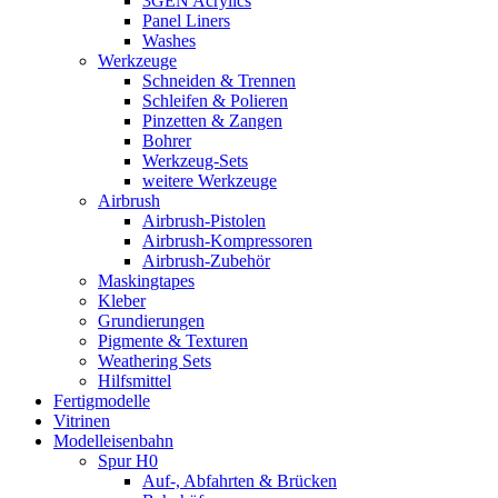
3GEN Acrylics
Panel Liners
Washes
Werkzeuge
Schneiden & Trennen
Schleifen & Polieren
Pinzetten & Zangen
Bohrer
Werkzeug-Sets
weitere Werkzeuge
Airbrush
Airbrush-Pistolen
Airbrush-Kompressoren
Airbrush-Zubehör
Maskingtapes
Kleber
Grundierungen
Pigmente & Texturen
Weathering Sets
Hilfsmittel
Fertigmodelle
Vitrinen
Modelleisenbahn
Spur H0
Auf-, Abfahrten & Brücken