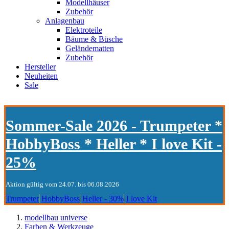
Modellhäuser
Zubehör
Anlagenbau
Elektroteile
Bäume & Büsche
Geländematten
Zubehör
Hersteller
Neuheiten
Sale
Sommer-Sale 2026 - Trumpeter *
HobbyBoss * Heller * I love Kit -
25%
Aktion gültig vom 24.07. bis 06.08.2026
Trumpeter
HobbyBoss
Heller - 30%
I love Kit
modellbau universe
Farben & Werkzeuge