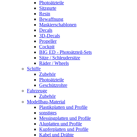
Photoätzteile
Sitzgurte
Resin
Bewaffnung
Maskierschablonen
Decals
3D-Decals
Propeller
Cockpit
BIG ED - Photoätzteil-Sets
Sitze / Schleudersitze
Räder / Wheels
Schiffe
Zubehör
Photoätzteile
Geschützrohre
Fahrzeuge
Zubehör
Modellbau-Material
Plastikplatten und Profile
sonstiges
Messingplatten und Profile
Aluplatten und Profile
Kupferplatten und Profile
Kabel und Drähte