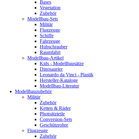
Bases
Vegetation
Zubehör
Modellbau-Sets
Militär
Flugzeuge
Schiffe
Fahrzeuge
Hubschrauber
Raumfahrt
Modellbau-Artikel
Kids - Modellbausätze
Dinosaurier
Leonardo da Vinci - Plastik
Hersteller-Kataloge
Modellbau-Literatur
Modellbauzubehör
Militär
Zubehör
Ketten & Räder
Photoätzteile
Conversion-Sets
Geschützrohre
Flugzeuge
Zubehör