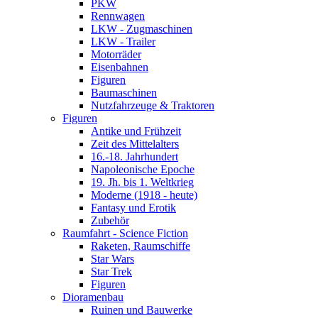
PKW
Rennwagen
LKW - Zugmaschinen
LKW - Trailer
Motorräder
Eisenbahnen
Figuren
Baumaschinen
Nutzfahrzeuge & Traktoren
Figuren
Antike und Frühzeit
Zeit des Mittelalters
16.-18. Jahrhundert
Napoleonische Epoche
19. Jh. bis 1. Weltkrieg
Moderne (1918 - heute)
Fantasy und Erotik
Zubehör
Raumfahrt - Science Fiction
Raketen, Raumschiffe
Star Wars
Star Trek
Figuren
Dioramenbau
Ruinen und Bauwerke