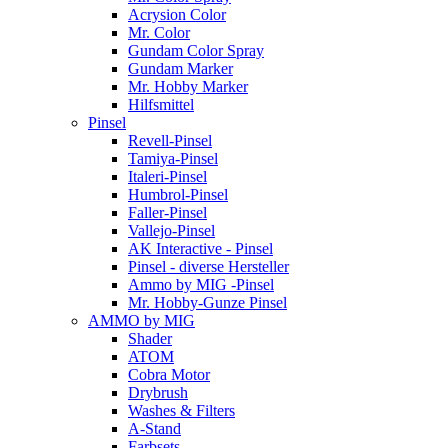
Acrysion Color
Mr. Color
Gundam Color Spray
Gundam Marker
Mr. Hobby Marker
Hilfsmittel
Pinsel
Revell-Pinsel
Tamiya-Pinsel
Italeri-Pinsel
Humbrol-Pinsel
Faller-Pinsel
Vallejo-Pinsel
AK Interactive - Pinsel
Pinsel - diverse Hersteller
Ammo by MIG -Pinsel
Mr. Hobby-Gunze Pinsel
AMMO by MIG
Shader
ATOM
Cobra Motor
Drybrush
Washes & Filters
A-Stand
Farbsets