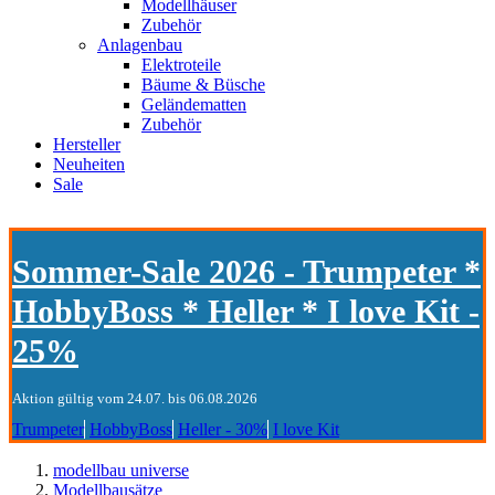
Modellhäuser
Zubehör
Anlagenbau
Elektroteile
Bäume & Büsche
Geländematten
Zubehör
Hersteller
Neuheiten
Sale
Sommer-Sale 2026 - Trumpeter *
HobbyBoss * Heller * I love Kit -
25%
Aktion gültig vom 24.07. bis 06.08.2026
Trumpeter
HobbyBoss
Heller - 30%
I love Kit
modellbau universe
Modellbausätze