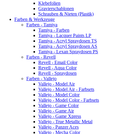
Klebefolien
Gravierschablonen
Schrauben & Nieten (Plastik)
Farben & Werkzeuge
Farben - Tamiya
Tamiya - Farben
Tamiya - Lacquer Paints LP
Tamiya - Acryl Spraydosen TS
Tamiya - Acryl Spraydosen AS
Tamiya - Lexan Spraydosen PS
Farben - Revell
Revell - Email Color
Revell - Aqua Color
Revell - Spraydosen
Farben - Vallejo
Vallejo - Model Air
Vallejo - Model Air - Farbsets
Vallejo - Model Color
Vallejo - Model Color - Farbsets
Vallejo - Game Color
Vallejo - Game Air
Vallejo - Game Xpress
Vallejo - True Metallic Metal
Vallejo - Panzer Aces
Vallejo - Mecha Color