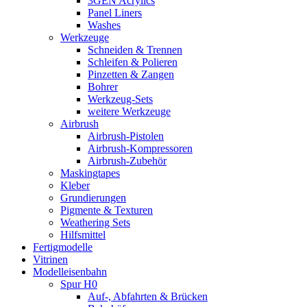
3GEN Acrylics
Panel Liners
Washes
Werkzeuge
Schneiden & Trennen
Schleifen & Polieren
Pinzetten & Zangen
Bohrer
Werkzeug-Sets
weitere Werkzeuge
Airbrush
Airbrush-Pistolen
Airbrush-Kompressoren
Airbrush-Zubehör
Maskingtapes
Kleber
Grundierungen
Pigmente & Texturen
Weathering Sets
Hilfsmittel
Fertigmodelle
Vitrinen
Modelleisenbahn
Spur H0
Auf-, Abfahrten & Brücken