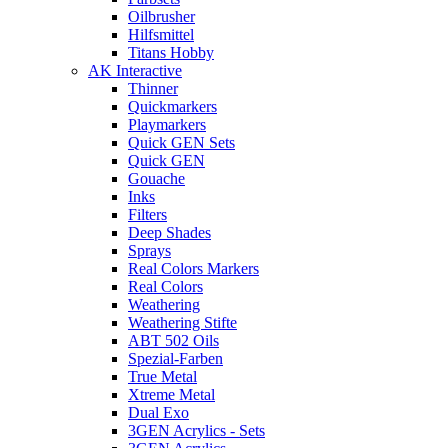
Oilbrusher
Hilfsmittel
Titans Hobby
AK Interactive
Thinner
Quickmarkers
Playmarkers
Quick GEN Sets
Quick GEN
Gouache
Inks
Filters
Deep Shades
Sprays
Real Colors Markers
Real Colors
Weathering
Weathering Stifte
ABT 502 Oils
Spezial-Farben
True Metal
Xtreme Metal
Dual Exo
3GEN Acrylics - Sets