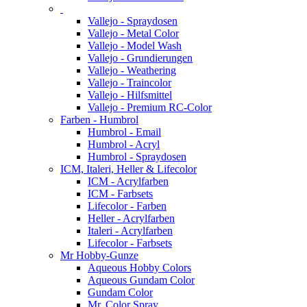
Vallejo - Spraydosen
Vallejo - Metal Color
Vallejo - Model Wash
Vallejo - Grundierungen
Vallejo - Weathering
Vallejo - Traincolor
Vallejo - Hilfsmittel
Vallejo - Premium RC-Color
Farben - Humbrol
Humbrol - Email
Humbrol - Acryl
Humbrol - Spraydosen
ICM, Italeri, Heller & Lifecolor
ICM - Acrylfarben
ICM - Farbsets
Lifecolor - Farben
Heller - Acrylfarben
Italeri - Acrylfarben
Lifecolor - Farbsets
Mr Hobby-Gunze
Aqueous Hobby Colors
Aqueous Gundam Color
Gundam Color
Mr. Color Spray