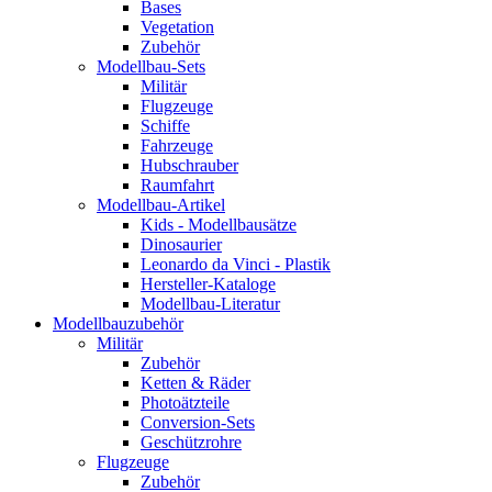
Bases
Vegetation
Zubehör
Modellbau-Sets
Militär
Flugzeuge
Schiffe
Fahrzeuge
Hubschrauber
Raumfahrt
Modellbau-Artikel
Kids - Modellbausätze
Dinosaurier
Leonardo da Vinci - Plastik
Hersteller-Kataloge
Modellbau-Literatur
Modellbauzubehör
Militär
Zubehör
Ketten & Räder
Photoätzteile
Conversion-Sets
Geschützrohre
Flugzeuge
Zubehör