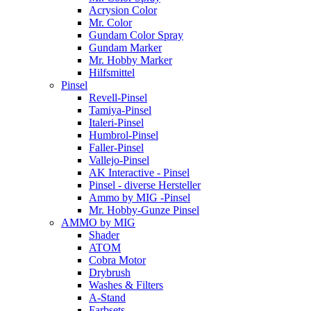
Acrysion Color
Mr. Color
Gundam Color Spray
Gundam Marker
Mr. Hobby Marker
Hilfsmittel
Pinsel
Revell-Pinsel
Tamiya-Pinsel
Italeri-Pinsel
Humbrol-Pinsel
Faller-Pinsel
Vallejo-Pinsel
AK Interactive - Pinsel
Pinsel - diverse Hersteller
Ammo by MIG -Pinsel
Mr. Hobby-Gunze Pinsel
AMMO by MIG
Shader
ATOM
Cobra Motor
Drybrush
Washes & Filters
A-Stand
Farbsets