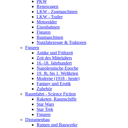
PKW
Rennwagen
LKW - Zugmaschinen
LKW - Trailer
Motorräder
Eisenbahnen
Figuren
Baumaschinen
Nutzfahrzeuge & Traktoren
Figuren
Antike und Frühzeit
Zeit des Mittelalters
16.-18. Jahrhundert
Napoleonische Epoche
19. Jh. bis 1. Weltkrieg
Moderne (1918 - heute)
Fantasy und Erotik
Zubehör
Raumfahrt - Science Fiction
Raketen, Raumschiffe
Star Wars
Star Trek
Figuren
Dioramenbau
Ruinen und Bauwerke