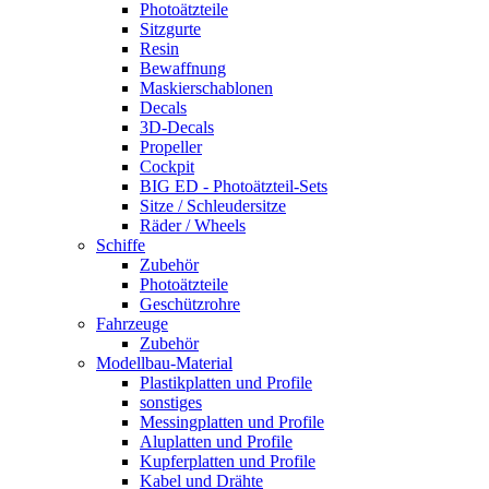
Photoätzteile
Sitzgurte
Resin
Bewaffnung
Maskierschablonen
Decals
3D-Decals
Propeller
Cockpit
BIG ED - Photoätzteil-Sets
Sitze / Schleudersitze
Räder / Wheels
Schiffe
Zubehör
Photoätzteile
Geschützrohre
Fahrzeuge
Zubehör
Modellbau-Material
Plastikplatten und Profile
sonstiges
Messingplatten und Profile
Aluplatten und Profile
Kupferplatten und Profile
Kabel und Drähte