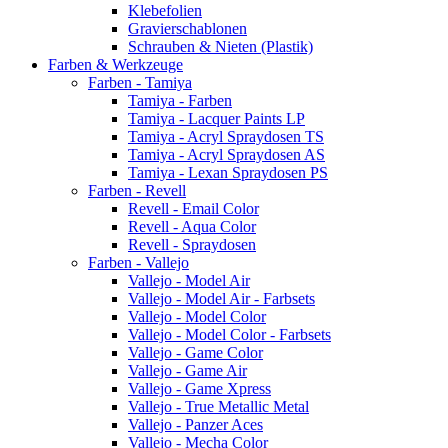
Klebefolien
Gravierschablonen
Schrauben & Nieten (Plastik)
Farben & Werkzeuge
Farben - Tamiya
Tamiya - Farben
Tamiya - Lacquer Paints LP
Tamiya - Acryl Spraydosen TS
Tamiya - Acryl Spraydosen AS
Tamiya - Lexan Spraydosen PS
Farben - Revell
Revell - Email Color
Revell - Aqua Color
Revell - Spraydosen
Farben - Vallejo
Vallejo - Model Air
Vallejo - Model Air - Farbsets
Vallejo - Model Color
Vallejo - Model Color - Farbsets
Vallejo - Game Color
Vallejo - Game Air
Vallejo - Game Xpress
Vallejo - True Metallic Metal
Vallejo - Panzer Aces
Vallejo - Mecha Color