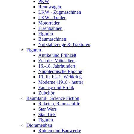
PKW
Rennwagen
LKW - Zugmaschinen
LKW - Trailer
Motorräder
Eisenbahnen
Figuren
Baumaschinen
Nutzfahrzeuge & Traktoren
Figuren
Antike und Frühzeit
Zeit des Mittelalters
16.-18. Jahrhundert
Napoleonische Epoche
19. Jh. bis 1. Weltkrieg
Moderne (1918 - heute)
Fantasy und Erotik
Zubehör
Raumfahrt - Science Fiction
Raketen, Raumschiffe
Star Wars
Star Trek
Figuren
Dioramenbau
Ruinen und Bauwerke