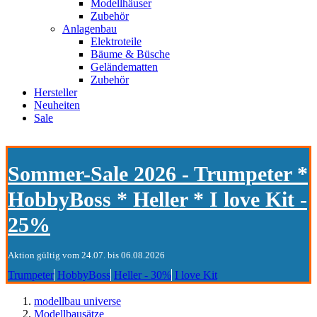
Modellhäuser
Zubehör
Anlagenbau
Elektroteile
Bäume & Büsche
Geländematten
Zubehör
Hersteller
Neuheiten
Sale
Sommer-Sale 2026 - Trumpeter *
HobbyBoss * Heller * I love Kit -
25%
Aktion gültig vom 24.07. bis 06.08.2026
Trumpeter
HobbyBoss
Heller - 30%
I love Kit
modellbau universe
Modellbausätze