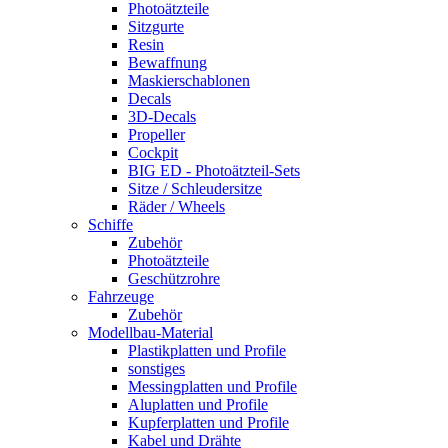
Photoätzteile
Sitzgurte
Resin
Bewaffnung
Maskierschablonen
Decals
3D-Decals
Propeller
Cockpit
BIG ED - Photoätzteil-Sets
Sitze / Schleudersitze
Räder / Wheels
Schiffe
Zubehör
Photoätzteile
Geschützrohre
Fahrzeuge
Zubehör
Modellbau-Material
Plastikplatten und Profile
sonstiges
Messingplatten und Profile
Aluplatten und Profile
Kupferplatten und Profile
Kabel und Drähte