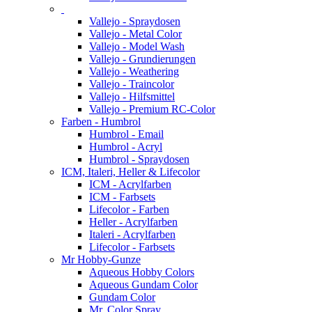
Vallejo - Spraydosen
Vallejo - Metal Color
Vallejo - Model Wash
Vallejo - Grundierungen
Vallejo - Weathering
Vallejo - Traincolor
Vallejo - Hilfsmittel
Vallejo - Premium RC-Color
Farben - Humbrol
Humbrol - Email
Humbrol - Acryl
Humbrol - Spraydosen
ICM, Italeri, Heller & Lifecolor
ICM - Acrylfarben
ICM - Farbsets
Lifecolor - Farben
Heller - Acrylfarben
Italeri - Acrylfarben
Lifecolor - Farbsets
Mr Hobby-Gunze
Aqueous Hobby Colors
Aqueous Gundam Color
Gundam Color
Mr. Color Spray