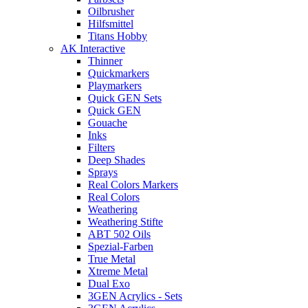
Oilbrusher
Hilfsmittel
Titans Hobby
AK Interactive
Thinner
Quickmarkers
Playmarkers
Quick GEN Sets
Quick GEN
Gouache
Inks
Filters
Deep Shades
Sprays
Real Colors Markers
Real Colors
Weathering
Weathering Stifte
ABT 502 Oils
Spezial-Farben
True Metal
Xtreme Metal
Dual Exo
3GEN Acrylics - Sets