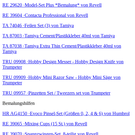
RE 29620 ·Model-Set Plus *Bemalung* von Revell
RE 39604 ·Contacta Professional von Revell
TA 74046 ·Feilen Set (3) von Tamiya
TA 87003 ·Tamiya Cement/Plastikkleber 40ml von Tamiya
TA 87038 ·Tamiya Extra Thin Cement/Plastikkleber 40ml von
Tamiya
TRU 09908 ·Hobby Design Messer - Hobby Design Knife von
Trumpeter
TRU 09909 ·Hobby Mini Razor Saw - Hobby Mini Säge von
Trumpeter
TRU 09957 ·Pinzetten Set / Tweezers set von Trumpeter
Bemalungshilfen
HR AG4150 ·Evoco Pinsel-Set (Größen 0, 2, 4 & 6) von Humbrol
RE 39065 ·Mixing Cups (15 St.) von Revell
RE 39070 ·Spannzwingen-Set, 8-teilig von Revell