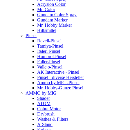
Acrysion Color
Mr. Color
Gundam Color Spray
Gundam Marker
Mr. Hobby Marker
Hilfsmittel
Pinsel
Revell-Pinsel
Tamiya-Pinsel
Italeri-Pinsel
Humbrol-Pinsel
Faller-Pinsel
Vallejo-Pinsel
AK Interactive - Pinsel
Pinsel - diverse Hersteller
Ammo by MIG -Pinsel
Mr. Hobby-Gunze Pinsel
AMMO by MIG
Shader
ATOM
Cobra Motor
Drybrush
Washes & Filters
A-Stand
Farbsets