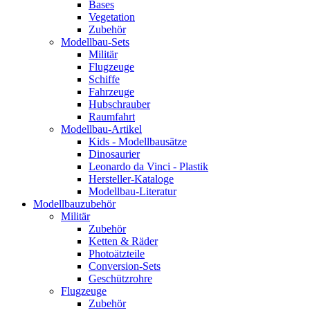
Bases
Vegetation
Zubehör
Modellbau-Sets
Militär
Flugzeuge
Schiffe
Fahrzeuge
Hubschrauber
Raumfahrt
Modellbau-Artikel
Kids - Modellbausätze
Dinosaurier
Leonardo da Vinci - Plastik
Hersteller-Kataloge
Modellbau-Literatur
Modellbauzubehör
Militär
Zubehör
Ketten & Räder
Photoätzteile
Conversion-Sets
Geschützrohre
Flugzeuge
Zubehör