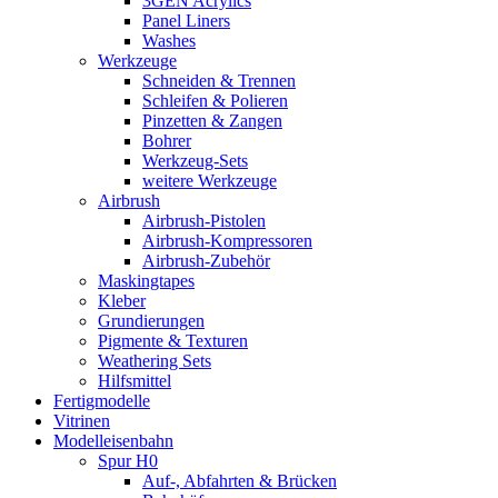
3GEN Acrylics
Panel Liners
Washes
Werkzeuge
Schneiden & Trennen
Schleifen & Polieren
Pinzetten & Zangen
Bohrer
Werkzeug-Sets
weitere Werkzeuge
Airbrush
Airbrush-Pistolen
Airbrush-Kompressoren
Airbrush-Zubehör
Maskingtapes
Kleber
Grundierungen
Pigmente & Texturen
Weathering Sets
Hilfsmittel
Fertigmodelle
Vitrinen
Modelleisenbahn
Spur H0
Auf-, Abfahrten & Brücken