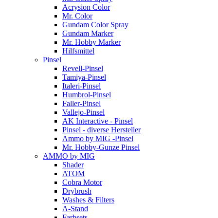
Acrysion Color
Mr. Color
Gundam Color Spray
Gundam Marker
Mr. Hobby Marker
Hilfsmittel
Pinsel
Revell-Pinsel
Tamiya-Pinsel
Italeri-Pinsel
Humbrol-Pinsel
Faller-Pinsel
Vallejo-Pinsel
AK Interactive - Pinsel
Pinsel - diverse Hersteller
Ammo by MIG -Pinsel
Mr. Hobby-Gunze Pinsel
AMMO by MIG
Shader
ATOM
Cobra Motor
Drybrush
Washes & Filters
A-Stand
Farbsets