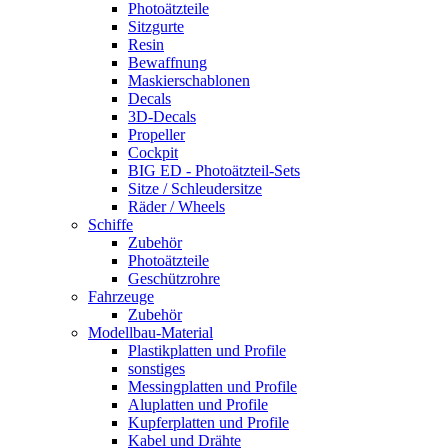
Photoätzteile
Sitzgurte
Resin
Bewaffnung
Maskierschablonen
Decals
3D-Decals
Propeller
Cockpit
BIG ED - Photoätzteil-Sets
Sitze / Schleudersitze
Räder / Wheels
Schiffe
Zubehör
Photoätzteile
Geschützrohre
Fahrzeuge
Zubehör
Modellbau-Material
Plastikplatten und Profile
sonstiges
Messingplatten und Profile
Aluplatten und Profile
Kupferplatten und Profile
Kabel und Drähte