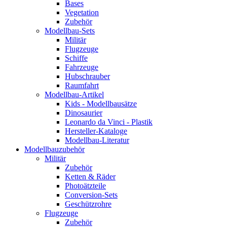
Bases
Vegetation
Zubehör
Modellbau-Sets
Militär
Flugzeuge
Schiffe
Fahrzeuge
Hubschrauber
Raumfahrt
Modellbau-Artikel
Kids - Modellbausätze
Dinosaurier
Leonardo da Vinci - Plastik
Hersteller-Kataloge
Modellbau-Literatur
Modellbauzubehör
Militär
Zubehör
Ketten & Räder
Photoätzteile
Conversion-Sets
Geschützrohre
Flugzeuge
Zubehör