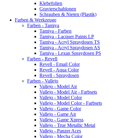
Klebefolien
Gravierschablonen
Schrauben & Nieten (Plastik)
Farben & Werkzeuge
Farben - Tamiya
Tamiya - Farben
Tamiya - Lacquer Paints LP
Tamiya - Acryl Spraydosen TS
Tamiya - Acryl Spraydosen AS
Tamiya - Lexan Spraydosen PS
Farben - Revell
Revell - Email Color
Revell - Aqua Color
Revell - Spraydosen
Farben - Vallejo
Vallejo - Model Air
Vallejo - Model Air - Farbsets
Vallejo - Model Color
Vallejo - Model Color - Farbsets
Vallejo - Game Color
Vallejo - Game Air
Vallejo - Game Xpress
Vallejo - True Metallic Metal
Vallejo - Panzer Aces
Vallejo - Mecha Color