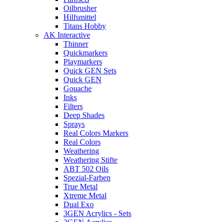
Oilbrusher
Hilfsmittel
Titans Hobby
AK Interactive
Thinner
Quickmarkers
Playmarkers
Quick GEN Sets
Quick GEN
Gouache
Inks
Filters
Deep Shades
Sprays
Real Colors Markers
Real Colors
Weathering
Weathering Stifte
ABT 502 Oils
Spezial-Farben
True Metal
Xtreme Metal
Dual Exo
3GEN Acrylics - Sets