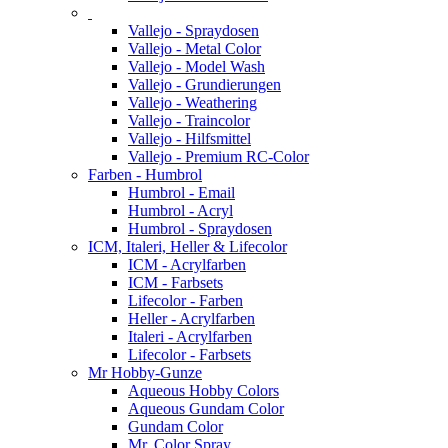
Vallejo - Spraydosen
Vallejo - Metal Color
Vallejo - Model Wash
Vallejo - Grundierungen
Vallejo - Weathering
Vallejo - Traincolor
Vallejo - Hilfsmittel
Vallejo - Premium RC-Color
Farben - Humbrol
Humbrol - Email
Humbrol - Acryl
Humbrol - Spraydosen
ICM, Italeri, Heller & Lifecolor
ICM - Acrylfarben
ICM - Farbsets
Lifecolor - Farben
Heller - Acrylfarben
Italeri - Acrylfarben
Lifecolor - Farbsets
Mr Hobby-Gunze
Aqueous Hobby Colors
Aqueous Gundam Color
Gundam Color
Mr. Color Spray