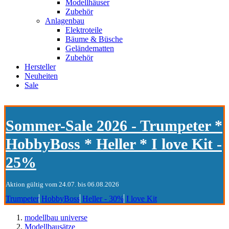
Modellhäuser
Zubehör
Anlagenbau
Elektroteile
Bäume & Büsche
Geländematten
Zubehör
Hersteller
Neuheiten
Sale
Sommer-Sale 2026 - Trumpeter *
HobbyBoss * Heller * I love Kit -
25%
Aktion gültig vom 24.07. bis 06.08.2026
Trumpeter
HobbyBoss
Heller - 30%
I love Kit
modellbau universe
Modellbausätze