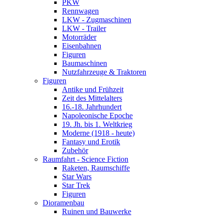
PKW
Rennwagen
LKW - Zugmaschinen
LKW - Trailer
Motorräder
Eisenbahnen
Figuren
Baumaschinen
Nutzfahrzeuge & Traktoren
Figuren
Antike und Frühzeit
Zeit des Mittelalters
16.-18. Jahrhundert
Napoleonische Epoche
19. Jh. bis 1. Weltkrieg
Moderne (1918 - heute)
Fantasy und Erotik
Zubehör
Raumfahrt - Science Fiction
Raketen, Raumschiffe
Star Wars
Star Trek
Figuren
Dioramenbau
Ruinen und Bauwerke