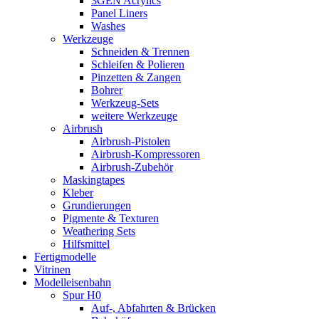
3GEN Acrylics
Panel Liners
Washes
Werkzeuge
Schneiden & Trennen
Schleifen & Polieren
Pinzetten & Zangen
Bohrer
Werkzeug-Sets
weitere Werkzeuge
Airbrush
Airbrush-Pistolen
Airbrush-Kompressoren
Airbrush-Zubehör
Maskingtapes
Kleber
Grundierungen
Pigmente & Texturen
Weathering Sets
Hilfsmittel
Fertigmodelle
Vitrinen
Modelleisenbahn
Spur H0
Auf-, Abfahrten & Brücken