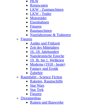
PKW
Rennwagen
LKW - Zugmaschinen
LKW - Trailer
Motorräder
Eisenbahnen
Figuren
Baumaschinen
Nutzfahrzeuge & Traktoren
Figuren
Antike und Frühzeit
Zeit des Mittelalters
16.-18. Jahrhundert
Napoleonische Epoche
19. Jh. bis 1. Weltkrieg
Moderne (1918 - heute)
Fantasy und Erotik
Zubehör
Raumfahrt - Science Fiction
Raketen, Raumschiffe
Star Wars
Star Trek
Figuren
Dioramenbau
Ruinen und Bauwerke