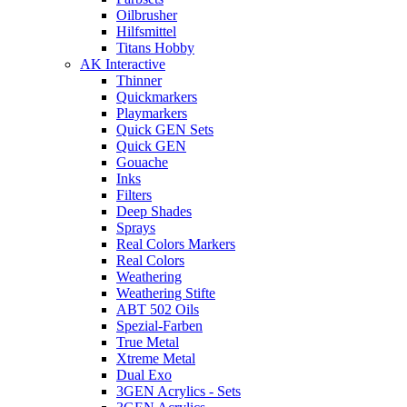
Oilbrusher
Hilfsmittel
Titans Hobby
AK Interactive
Thinner
Quickmarkers
Playmarkers
Quick GEN Sets
Quick GEN
Gouache
Inks
Filters
Deep Shades
Sprays
Real Colors Markers
Real Colors
Weathering
Weathering Stifte
ABT 502 Oils
Spezial-Farben
True Metal
Xtreme Metal
Dual Exo
3GEN Acrylics - Sets