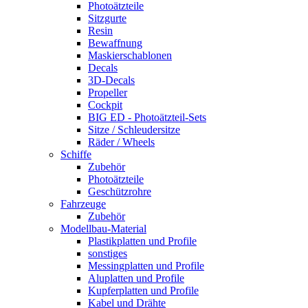
Photoätzteile
Sitzgurte
Resin
Bewaffnung
Maskierschablonen
Decals
3D-Decals
Propeller
Cockpit
BIG ED - Photoätzteil-Sets
Sitze / Schleudersitze
Räder / Wheels
Schiffe
Zubehör
Photoätzteile
Geschützrohre
Fahrzeuge
Zubehör
Modellbau-Material
Plastikplatten und Profile
sonstiges
Messingplatten und Profile
Aluplatten und Profile
Kupferplatten und Profile
Kabel und Drähte