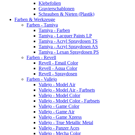
Klebefolien
Gravierschablonen
Schrauben & Nieten (Plastik)
Farben & Werkzeuge
Farben - Tamiya
Tamiya - Farben
Tamiya - Lacquer Paints LP
Tamiya - Acryl Spraydosen TS
Tamiya - Acryl Spraydosen AS
Tamiya - Lexan Spraydosen PS
Farben - Revell
Revell - Email Color
Revell - Aqua Color
Revell - Spraydosen
Farben - Vallejo
Vallejo - Model Air
Vallejo - Model Air - Farbsets
Vallejo - Model Color
Vallejo - Model Color - Farbsets
Vallejo - Game Color
Vallejo - Game Air
Vallejo - Game Xpress
Vallejo - True Metallic Metal
Vallejo - Panzer Aces
Vallejo - Mecha Color