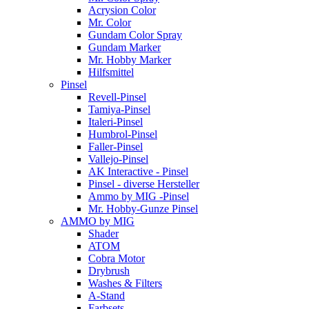
Acrysion Color
Mr. Color
Gundam Color Spray
Gundam Marker
Mr. Hobby Marker
Hilfsmittel
Pinsel
Revell-Pinsel
Tamiya-Pinsel
Italeri-Pinsel
Humbrol-Pinsel
Faller-Pinsel
Vallejo-Pinsel
AK Interactive - Pinsel
Pinsel - diverse Hersteller
Ammo by MIG -Pinsel
Mr. Hobby-Gunze Pinsel
AMMO by MIG
Shader
ATOM
Cobra Motor
Drybrush
Washes & Filters
A-Stand
Farbsets