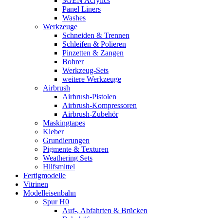
3GEN Acrylics
Panel Liners
Washes
Werkzeuge
Schneiden & Trennen
Schleifen & Polieren
Pinzetten & Zangen
Bohrer
Werkzeug-Sets
weitere Werkzeuge
Airbrush
Airbrush-Pistolen
Airbrush-Kompressoren
Airbrush-Zubehör
Maskingtapes
Kleber
Grundierungen
Pigmente & Texturen
Weathering Sets
Hilfsmittel
Fertigmodelle
Vitrinen
Modelleisenbahn
Spur H0
Auf-, Abfahrten & Brücken