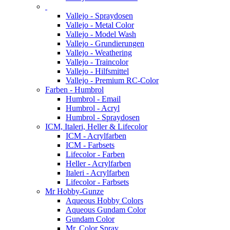
Vallejo - Spraydosen
Vallejo - Metal Color
Vallejo - Model Wash
Vallejo - Grundierungen
Vallejo - Weathering
Vallejo - Traincolor
Vallejo - Hilfsmittel
Vallejo - Premium RC-Color
Farben - Humbrol
Humbrol - Email
Humbrol - Acryl
Humbrol - Spraydosen
ICM, Italeri, Heller & Lifecolor
ICM - Acrylfarben
ICM - Farbsets
Lifecolor - Farben
Heller - Acrylfarben
Italeri - Acrylfarben
Lifecolor - Farbsets
Mr Hobby-Gunze
Aqueous Hobby Colors
Aqueous Gundam Color
Gundam Color
Mr. Color Spray