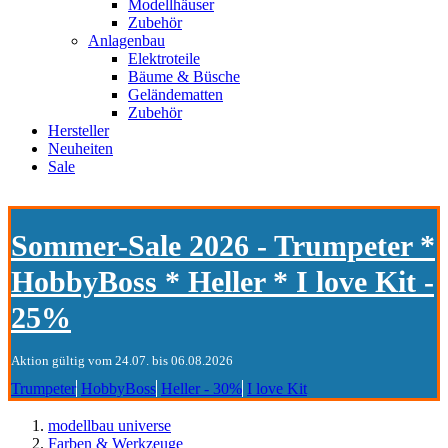
Modellhäuser
Zubehör
Anlagenbau
Elektroteile
Bäume & Büsche
Geländematten
Zubehör
Hersteller
Neuheiten
Sale
Sommer-Sale 2026 - Trumpeter *
HobbyBoss * Heller * I love Kit -
25%
Aktion gültig vom 24.07. bis 06.08.2026
Trumpeter
HobbyBoss
Heller - 30%
I love Kit
modellbau universe
Farben & Werkzeuge