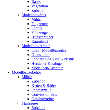
Bases
Vegetation
Zubehör
Modellbau-Sets
Militär
Flugzeuge
Schiffe
Fahrzeuge
Hubschrauber
Raumfahrt
Modellbau-Artikel
Kids - Modellbausätze
Dinosaurier
Leonardo da Vinci - Plastik
Hersteller-Kataloge
Modellbau-Literatur
Modellbauzubehör
Militär
Zubehör
Ketten & Räder
Photoätzteile
Conversion-Sets
Geschützrohre
Flugzeuge
Zubehör