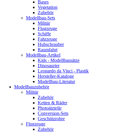
Bases
Vegetation
Zubehör
Modellbau-Sets
Militär
Flugzeuge
Schiffe
Fahrzeuge
Hubschrauber
Raumfahrt
Modellbau-Artikel
Kids - Modellbausätze
Dinosaurier
Leonardo da Vinci - Plastik
Hersteller-Kataloge
Modellbau-Literatur
Modellbauzubehör
Militär
Zubehör
Ketten & Räder
Photoätzteile
Conversion-Sets
Geschützrohre
Flugzeuge
Zubehör