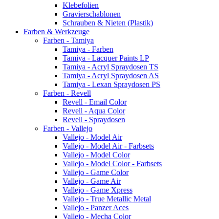
Klebefolien
Gravierschablonen
Schrauben & Nieten (Plastik)
Farben & Werkzeuge
Farben - Tamiya
Tamiya - Farben
Tamiya - Lacquer Paints LP
Tamiya - Acryl Spraydosen TS
Tamiya - Acryl Spraydosen AS
Tamiya - Lexan Spraydosen PS
Farben - Revell
Revell - Email Color
Revell - Aqua Color
Revell - Spraydosen
Farben - Vallejo
Vallejo - Model Air
Vallejo - Model Air - Farbsets
Vallejo - Model Color
Vallejo - Model Color - Farbsets
Vallejo - Game Color
Vallejo - Game Air
Vallejo - Game Xpress
Vallejo - True Metallic Metal
Vallejo - Panzer Aces
Vallejo - Mecha Color