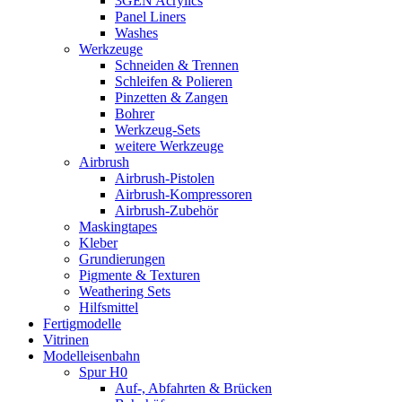
3GEN Acrylics
Panel Liners
Washes
Werkzeuge
Schneiden & Trennen
Schleifen & Polieren
Pinzetten & Zangen
Bohrer
Werkzeug-Sets
weitere Werkzeuge
Airbrush
Airbrush-Pistolen
Airbrush-Kompressoren
Airbrush-Zubehör
Maskingtapes
Kleber
Grundierungen
Pigmente & Texturen
Weathering Sets
Hilfsmittel
Fertigmodelle
Vitrinen
Modelleisenbahn
Spur H0
Auf-, Abfahrten & Brücken