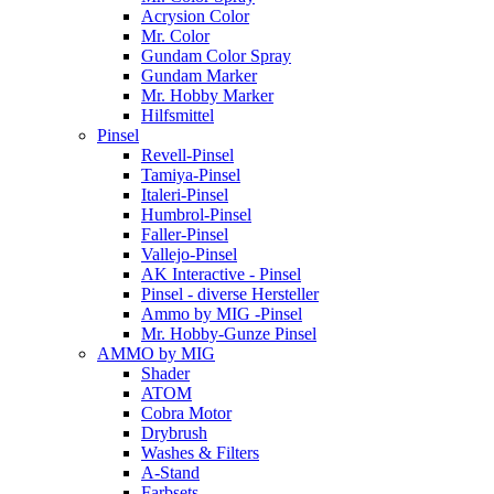
Acrysion Color
Mr. Color
Gundam Color Spray
Gundam Marker
Mr. Hobby Marker
Hilfsmittel
Pinsel
Revell-Pinsel
Tamiya-Pinsel
Italeri-Pinsel
Humbrol-Pinsel
Faller-Pinsel
Vallejo-Pinsel
AK Interactive - Pinsel
Pinsel - diverse Hersteller
Ammo by MIG -Pinsel
Mr. Hobby-Gunze Pinsel
AMMO by MIG
Shader
ATOM
Cobra Motor
Drybrush
Washes & Filters
A-Stand
Farbsets