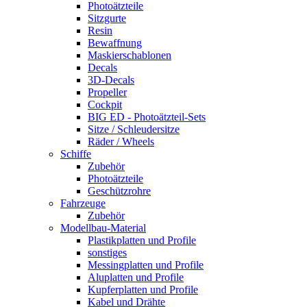
Photoätzteile
Sitzgurte
Resin
Bewaffnung
Maskierschablonen
Decals
3D-Decals
Propeller
Cockpit
BIG ED - Photoätzteil-Sets
Sitze / Schleudersitze
Räder / Wheels
Schiffe
Zubehör
Photoätzteile
Geschützrohre
Fahrzeuge
Zubehör
Modellbau-Material
Plastikplatten und Profile
sonstiges
Messingplatten und Profile
Aluplatten und Profile
Kupferplatten und Profile
Kabel und Drähte