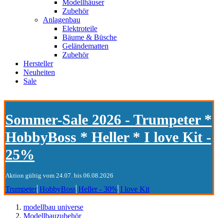
Modellhäuser
Zubehör
Anlagenbau
Elektroteile
Bäume & Büsche
Geländematten
Zubehör
Hersteller
Neuheiten
Sale
Sommer-Sale 2026 - Trumpeter *
HobbyBoss * Heller * I love Kit -
25%
Aktion gültig vom 24.07. bis 06.08.2026
Trumpeter
HobbyBoss
Heller - 30%
I love Kit
modellbau universe
Modellbauzubehör