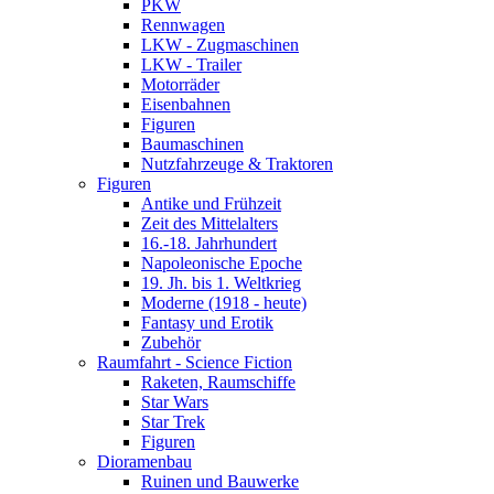
PKW
Rennwagen
LKW - Zugmaschinen
LKW - Trailer
Motorräder
Eisenbahnen
Figuren
Baumaschinen
Nutzfahrzeuge & Traktoren
Figuren
Antike und Frühzeit
Zeit des Mittelalters
16.-18. Jahrhundert
Napoleonische Epoche
19. Jh. bis 1. Weltkrieg
Moderne (1918 - heute)
Fantasy und Erotik
Zubehör
Raumfahrt - Science Fiction
Raketen, Raumschiffe
Star Wars
Star Trek
Figuren
Dioramenbau
Ruinen und Bauwerke