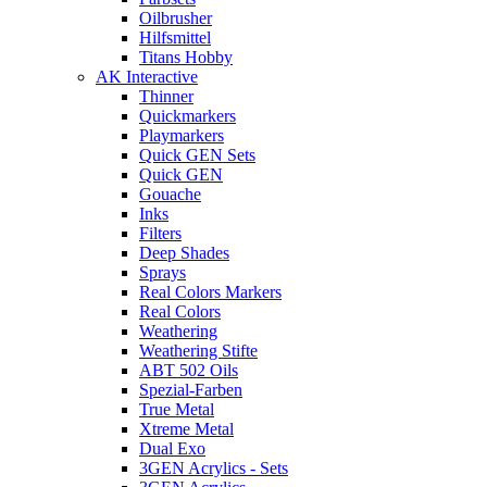
Oilbrusher
Hilfsmittel
Titans Hobby
AK Interactive
Thinner
Quickmarkers
Playmarkers
Quick GEN Sets
Quick GEN
Gouache
Inks
Filters
Deep Shades
Sprays
Real Colors Markers
Real Colors
Weathering
Weathering Stifte
ABT 502 Oils
Spezial-Farben
True Metal
Xtreme Metal
Dual Exo
3GEN Acrylics - Sets