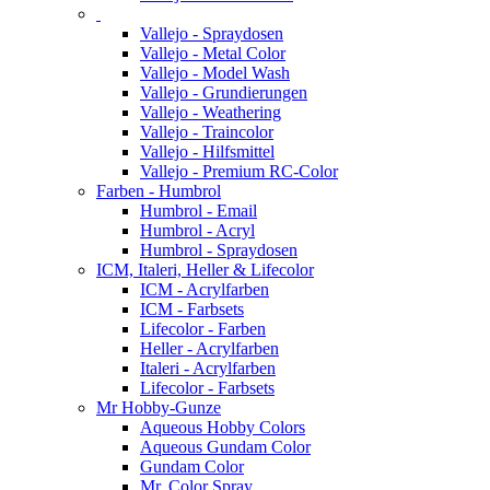
Vallejo - Spraydosen
Vallejo - Metal Color
Vallejo - Model Wash
Vallejo - Grundierungen
Vallejo - Weathering
Vallejo - Traincolor
Vallejo - Hilfsmittel
Vallejo - Premium RC-Color
Farben - Humbrol
Humbrol - Email
Humbrol - Acryl
Humbrol - Spraydosen
ICM, Italeri, Heller & Lifecolor
ICM - Acrylfarben
ICM - Farbsets
Lifecolor - Farben
Heller - Acrylfarben
Italeri - Acrylfarben
Lifecolor - Farbsets
Mr Hobby-Gunze
Aqueous Hobby Colors
Aqueous Gundam Color
Gundam Color
Mr. Color Spray