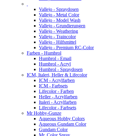
Vallejo - Spraydosen
Vallejo - Metal Color
Vallejo - Model Wash
Vallejo - Grundierungen
Vallejo - Weathering
Vallejo - Traincolor
Vallejo - Hilfsmittel
Vallejo - Premium RC-Color
Farben - Humbrol
Humbrol - Email
Humbrol - Acryl
Humbrol - Spraydosen
ICM, Italeri, Heller & Lifecolor
ICM - Acrylfarben
ICM - Farbsets
Lifecolor - Farben
Heller - Acrylfarben
Italeri - Acrylfarben
Lifecolor - Farbsets
Mr Hobby-Gunze
Aqueous Hobby Colors
Aqueous Gundam Color
Gundam Color
Mr. Color Spray