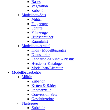
Bases
Vegetation
Zubehör
Modellbau-Sets
Militär
Flugzeuge
Schiffe
Fahrzeuge
Hubschrauber
Raumfahrt
Modellbau-Artikel
Kids - Modellbausätze
Dinosaurier
Leonardo da Vinci - Plastik
Hersteller-Kataloge
Modellbau-Literatur
Modellbauzubehör
Militär
Zubehör
Ketten & Räder
Photoätzteile
Conversion-Sets
Geschützrohre
Flugzeuge
Zubehör