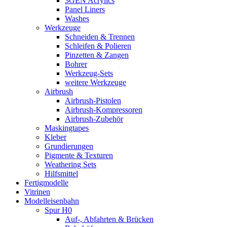
3GEN Acrylics
Panel Liners
Washes
Werkzeuge
Schneiden & Trennen
Schleifen & Polieren
Pinzetten & Zangen
Bohrer
Werkzeug-Sets
weitere Werkzeuge
Airbrush
Airbrush-Pistolen
Airbrush-Kompressoren
Airbrush-Zubehör
Maskingtapes
Kleber
Grundierungen
Pigmente & Texturen
Weathering Sets
Hilfsmittel
Fertigmodelle
Vitrinen
Modelleisenbahn
Spur H0
Auf-, Abfahrten & Brücken