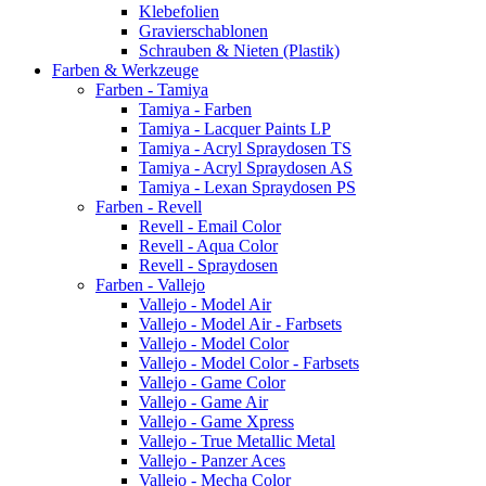
Klebefolien
Gravierschablonen
Schrauben & Nieten (Plastik)
Farben & Werkzeuge
Farben - Tamiya
Tamiya - Farben
Tamiya - Lacquer Paints LP
Tamiya - Acryl Spraydosen TS
Tamiya - Acryl Spraydosen AS
Tamiya - Lexan Spraydosen PS
Farben - Revell
Revell - Email Color
Revell - Aqua Color
Revell - Spraydosen
Farben - Vallejo
Vallejo - Model Air
Vallejo - Model Air - Farbsets
Vallejo - Model Color
Vallejo - Model Color - Farbsets
Vallejo - Game Color
Vallejo - Game Air
Vallejo - Game Xpress
Vallejo - True Metallic Metal
Vallejo - Panzer Aces
Vallejo - Mecha Color