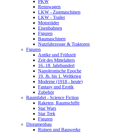
PKW
Rennwagen
LKW - Zugmaschinen
LKW - Trailer
Motorräder
Eisenbahnen
Figuren
Baumaschinen
Nutzfahrzeuge & Traktoren
Figuren
Antike und Frühzeit
Zeit des Mittelalters
16.-18. Jahrhundert
Napoleonische Epoche
19. Jh. bis 1. Weltkrieg
Moderne (1918 - heute)
Fantasy und Erotik
Zubehör
Raumfahrt - Science Fiction
Raketen, Raumschiffe
Star Wars
Star Trek
Figuren
Dioramenbau
Ruinen und Bauwerke