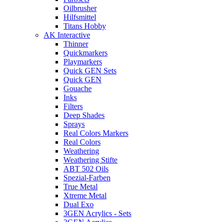
Oilbrusher
Hilfsmittel
Titans Hobby
AK Interactive
Thinner
Quickmarkers
Playmarkers
Quick GEN Sets
Quick GEN
Gouache
Inks
Filters
Deep Shades
Sprays
Real Colors Markers
Real Colors
Weathering
Weathering Stifte
ABT 502 Oils
Spezial-Farben
True Metal
Xtreme Metal
Dual Exo
3GEN Acrylics - Sets