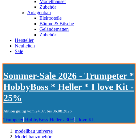
Modellhäuser
Zubehör
Anlagenbau
Elektroteile
Bäume & Büsche
Geländematten
Zubehör
Hersteller
Neuheiten
Sale
Sommer-Sale 2026 - Trumpeter *
HobbyBoss * Heller * I love Kit -
25%
Aktion gültig vom 24.07. bis 06.08.2026
Trumpeter
HobbyBoss
Heller - 30%
I love Kit
modellbau universe
Modellbauzubehör