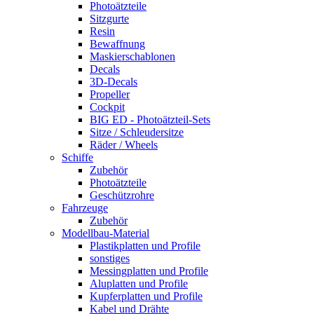
Photoätzteile
Sitzgurte
Resin
Bewaffnung
Maskierschablonen
Decals
3D-Decals
Propeller
Cockpit
BIG ED - Photoätzteil-Sets
Sitze / Schleudersitze
Räder / Wheels
Schiffe
Zubehör
Photoätzteile
Geschützrohre
Fahrzeuge
Zubehör
Modellbau-Material
Plastikplatten und Profile
sonstiges
Messingplatten und Profile
Aluplatten und Profile
Kupferplatten und Profile
Kabel und Drähte