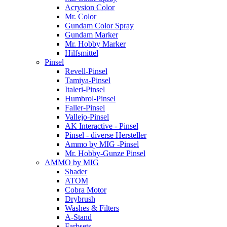
Acrysion Color
Mr. Color
Gundam Color Spray
Gundam Marker
Mr. Hobby Marker
Hilfsmittel
Pinsel
Revell-Pinsel
Tamiya-Pinsel
Italeri-Pinsel
Humbrol-Pinsel
Faller-Pinsel
Vallejo-Pinsel
AK Interactive - Pinsel
Pinsel - diverse Hersteller
Ammo by MIG -Pinsel
Mr. Hobby-Gunze Pinsel
AMMO by MIG
Shader
ATOM
Cobra Motor
Drybrush
Washes & Filters
A-Stand
Farbsets