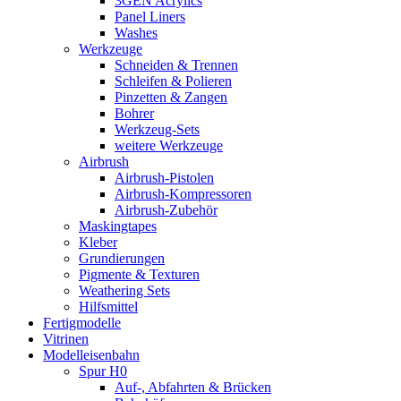
3GEN Acrylics
Panel Liners
Washes
Werkzeuge
Schneiden & Trennen
Schleifen & Polieren
Pinzetten & Zangen
Bohrer
Werkzeug-Sets
weitere Werkzeuge
Airbrush
Airbrush-Pistolen
Airbrush-Kompressoren
Airbrush-Zubehör
Maskingtapes
Kleber
Grundierungen
Pigmente & Texturen
Weathering Sets
Hilfsmittel
Fertigmodelle
Vitrinen
Modelleisenbahn
Spur H0
Auf-, Abfahrten & Brücken