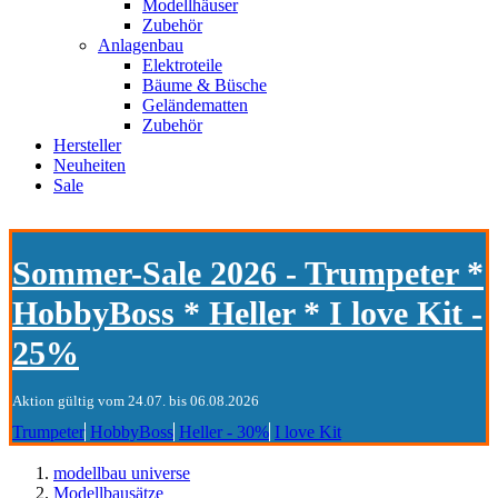
Modellhäuser
Zubehör
Anlagenbau
Elektroteile
Bäume & Büsche
Geländematten
Zubehör
Hersteller
Neuheiten
Sale
Sommer-Sale 2026 - Trumpeter *
HobbyBoss * Heller * I love Kit -
25%
Aktion gültig vom 24.07. bis 06.08.2026
Trumpeter
HobbyBoss
Heller - 30%
I love Kit
modellbau universe
Modellbausätze