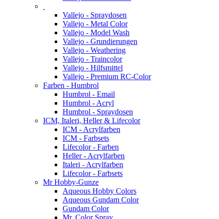
Vallejo - Spraydosen
Vallejo - Metal Color
Vallejo - Model Wash
Vallejo - Grundierungen
Vallejo - Weathering
Vallejo - Traincolor
Vallejo - Hilfsmittel
Vallejo - Premium RC-Color
Farben - Humbrol
Humbrol - Email
Humbrol - Acryl
Humbrol - Spraydosen
ICM, Italeri, Heller & Lifecolor
ICM - Acrylfarben
ICM - Farbsets
Lifecolor - Farben
Heller - Acrylfarben
Italeri - Acrylfarben
Lifecolor - Farbsets
Mr Hobby-Gunze
Aqueous Hobby Colors
Aqueous Gundam Color
Gundam Color
Mr. Color Spray