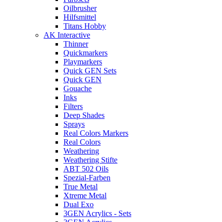
Oilbrusher
Hilfsmittel
Titans Hobby
AK Interactive
Thinner
Quickmarkers
Playmarkers
Quick GEN Sets
Quick GEN
Gouache
Inks
Filters
Deep Shades
Sprays
Real Colors Markers
Real Colors
Weathering
Weathering Stifte
ABT 502 Oils
Spezial-Farben
True Metal
Xtreme Metal
Dual Exo
3GEN Acrylics - Sets