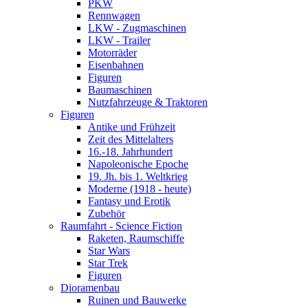
PKW
Rennwagen
LKW - Zugmaschinen
LKW - Trailer
Motorräder
Eisenbahnen
Figuren
Baumaschinen
Nutzfahrzeuge & Traktoren
Figuren
Antike und Frühzeit
Zeit des Mittelalters
16.-18. Jahrhundert
Napoleonische Epoche
19. Jh. bis 1. Weltkrieg
Moderne (1918 - heute)
Fantasy und Erotik
Zubehör
Raumfahrt - Science Fiction
Raketen, Raumschiffe
Star Wars
Star Trek
Figuren
Dioramenbau
Ruinen und Bauwerke