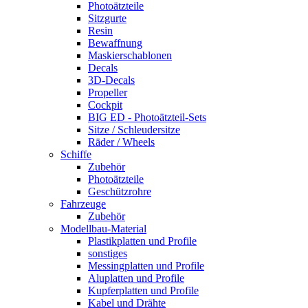
Photoätzteile
Sitzgurte
Resin
Bewaffnung
Maskierschablonen
Decals
3D-Decals
Propeller
Cockpit
BIG ED - Photoätzteil-Sets
Sitze / Schleudersitze
Räder / Wheels
Schiffe
Zubehör
Photoätzteile
Geschützrohre
Fahrzeuge
Zubehör
Modellbau-Material
Plastikplatten und Profile
sonstiges
Messingplatten und Profile
Aluplatten und Profile
Kupferplatten und Profile
Kabel und Drähte