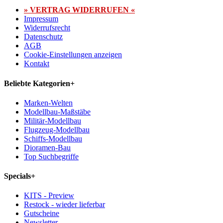
» VERTRAG WIDERRUFEN «
Impressum
Widerrufsrecht
Datenschutz
AGB
Cookie-Einstellungen anzeigen
Kontakt
Beliebte Kategorien
+
Marken-Welten
Modellbau-Maßstäbe
Militär-Modellbau
Flugzeug-Modellbau
Schiffs-Modellbau
Dioramen-Bau
Top Suchbegriffe
Specials
+
KITS - Preview
Restock - wieder lieferbar
Gutscheine
Newsletter