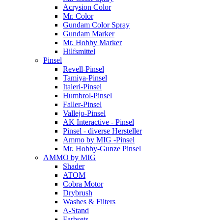
Acrysion Color
Mr. Color
Gundam Color Spray
Gundam Marker
Mr. Hobby Marker
Hilfsmittel
Pinsel
Revell-Pinsel
Tamiya-Pinsel
Italeri-Pinsel
Humbrol-Pinsel
Faller-Pinsel
Vallejo-Pinsel
AK Interactive - Pinsel
Pinsel - diverse Hersteller
Ammo by MIG -Pinsel
Mr. Hobby-Gunze Pinsel
AMMO by MIG
Shader
ATOM
Cobra Motor
Drybrush
Washes & Filters
A-Stand
Farbsets