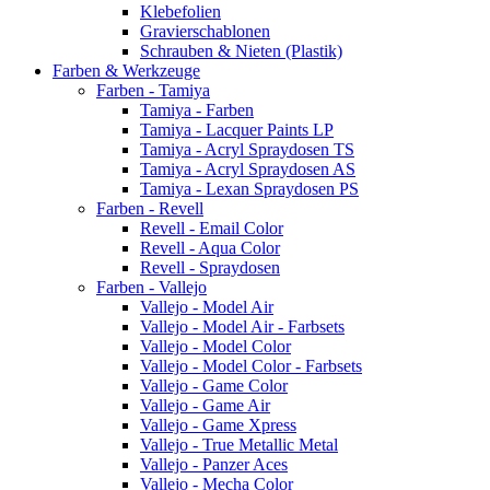
Klebefolien
Gravierschablonen
Schrauben & Nieten (Plastik)
Farben & Werkzeuge
Farben - Tamiya
Tamiya - Farben
Tamiya - Lacquer Paints LP
Tamiya - Acryl Spraydosen TS
Tamiya - Acryl Spraydosen AS
Tamiya - Lexan Spraydosen PS
Farben - Revell
Revell - Email Color
Revell - Aqua Color
Revell - Spraydosen
Farben - Vallejo
Vallejo - Model Air
Vallejo - Model Air - Farbsets
Vallejo - Model Color
Vallejo - Model Color - Farbsets
Vallejo - Game Color
Vallejo - Game Air
Vallejo - Game Xpress
Vallejo - True Metallic Metal
Vallejo - Panzer Aces
Vallejo - Mecha Color