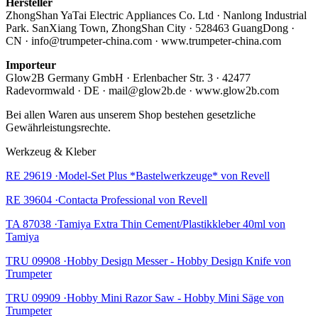
Hersteller
ZhongShan YaTai Electric Appliances Co. Ltd · Nanlong Industrial
Park. SanXiang Town, ZhongShan City · 528463 GuangDong ·
CN · info@trumpeter-china.com · www.trumpeter-china.com
Importeur
Glow2B Germany GmbH · Erlenbacher Str. 3 · 42477
Radevormwald · DE · mail@glow2b.de · www.glow2b.com
Bei allen Waren aus unserem Shop bestehen gesetzliche
Gewährleistungsrechte.
Werkzeug & Kleber
RE 29619 ·Model-Set Plus *Bastelwerkzeuge* von Revell
RE 39604 ·Contacta Professional von Revell
TA 87038 ·Tamiya Extra Thin Cement/Plastikkleber 40ml von
Tamiya
TRU 09908 ·Hobby Design Messer - Hobby Design Knife von
Trumpeter
TRU 09909 ·Hobby Mini Razor Saw - Hobby Mini Säge von
Trumpeter