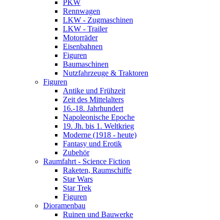
PKW
Rennwagen
LKW - Zugmaschinen
LKW - Trailer
Motorräder
Eisenbahnen
Figuren
Baumaschinen
Nutzfahrzeuge & Traktoren
Figuren
Antike und Frühzeit
Zeit des Mittelalters
16.-18. Jahrhundert
Napoleonische Epoche
19. Jh. bis 1. Weltkrieg
Moderne (1918 - heute)
Fantasy und Erotik
Zubehör
Raumfahrt - Science Fiction
Raketen, Raumschiffe
Star Wars
Star Trek
Figuren
Dioramenbau
Ruinen und Bauwerke