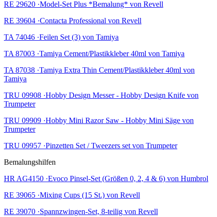
RE 29620 ·Model-Set Plus *Bemalung* von Revell
RE 39604 ·Contacta Professional von Revell
TA 74046 ·Feilen Set (3) von Tamiya
TA 87003 ·Tamiya Cement/Plastikkleber 40ml von Tamiya
TA 87038 ·Tamiya Extra Thin Cement/Plastikkleber 40ml von
Tamiya
TRU 09908 ·Hobby Design Messer - Hobby Design Knife von
Trumpeter
TRU 09909 ·Hobby Mini Razor Saw - Hobby Mini Säge von
Trumpeter
TRU 09957 ·Pinzetten Set / Tweezers set von Trumpeter
Bemalungshilfen
HR AG4150 ·Evoco Pinsel-Set (Größen 0, 2, 4 & 6) von Humbrol
RE 39065 ·Mixing Cups (15 St.) von Revell
RE 39070 ·Spannzwingen-Set, 8-teilig von Revell