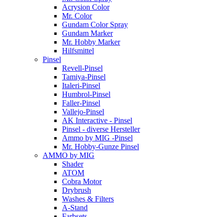
Acrysion Color
Mr. Color
Gundam Color Spray
Gundam Marker
Mr. Hobby Marker
Hilfsmittel
Pinsel
Revell-Pinsel
Tamiya-Pinsel
Italeri-Pinsel
Humbrol-Pinsel
Faller-Pinsel
Vallejo-Pinsel
AK Interactive - Pinsel
Pinsel - diverse Hersteller
Ammo by MIG -Pinsel
Mr. Hobby-Gunze Pinsel
AMMO by MIG
Shader
ATOM
Cobra Motor
Drybrush
Washes & Filters
A-Stand
Farbsets