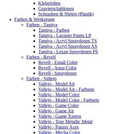
Klebefolien
Gravierschablonen
Schrauben & Nieten (Plastik)
Farben & Werkzeuge
Farben - Tamiya
Tamiya - Farben
Tamiya - Lacquer Paints LP
Tamiya - Acryl Spraydosen TS
Tamiya - Acryl Spraydosen AS
Tamiya - Lexan Spraydosen PS
Farben - Revell
Revell - Email Color
Revell - Aqua Color
Revell - Spraydosen
Farben - Vallejo
Vallejo - Model Air
Vallejo - Model Air - Farbsets
Vallejo - Model Color
Vallejo - Model Color - Farbsets
Vallejo - Game Color
Vallejo - Game Air
Vallejo - Game Xpress
Vallejo - True Metallic Metal
Vallejo - Panzer Aces
Vallejo - Mecha Color