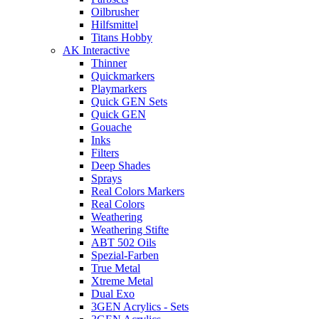
Oilbrusher
Hilfsmittel
Titans Hobby
AK Interactive
Thinner
Quickmarkers
Playmarkers
Quick GEN Sets
Quick GEN
Gouache
Inks
Filters
Deep Shades
Sprays
Real Colors Markers
Real Colors
Weathering
Weathering Stifte
ABT 502 Oils
Spezial-Farben
True Metal
Xtreme Metal
Dual Exo
3GEN Acrylics - Sets