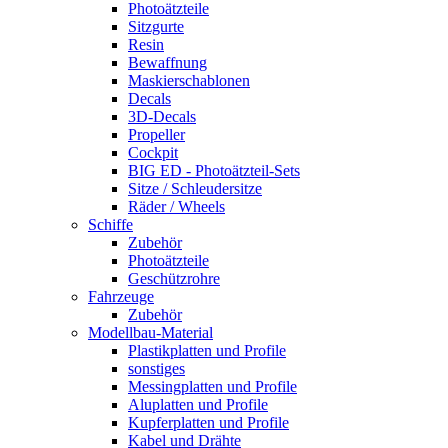
Photoätzteile
Sitzgurte
Resin
Bewaffnung
Maskierschablonen
Decals
3D-Decals
Propeller
Cockpit
BIG ED - Photoätzteil-Sets
Sitze / Schleudersitze
Räder / Wheels
Schiffe
Zubehör
Photoätzteile
Geschützrohre
Fahrzeuge
Zubehör
Modellbau-Material
Plastikplatten und Profile
sonstiges
Messingplatten und Profile
Aluplatten und Profile
Kupferplatten und Profile
Kabel und Drähte