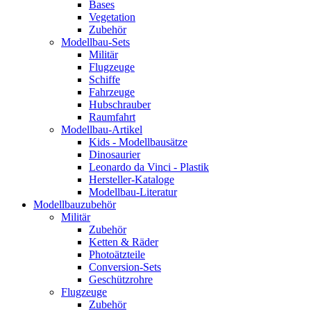
Bases
Vegetation
Zubehör
Modellbau-Sets
Militär
Flugzeuge
Schiffe
Fahrzeuge
Hubschrauber
Raumfahrt
Modellbau-Artikel
Kids - Modellbausätze
Dinosaurier
Leonardo da Vinci - Plastik
Hersteller-Kataloge
Modellbau-Literatur
Modellbauzubehör
Militär
Zubehör
Ketten & Räder
Photoätzteile
Conversion-Sets
Geschützrohre
Flugzeuge
Zubehör