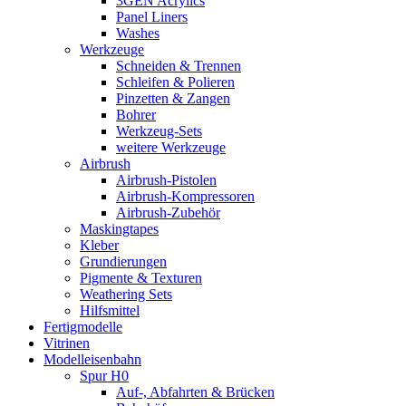
3GEN Acrylics
Panel Liners
Washes
Werkzeuge
Schneiden & Trennen
Schleifen & Polieren
Pinzetten & Zangen
Bohrer
Werkzeug-Sets
weitere Werkzeuge
Airbrush
Airbrush-Pistolen
Airbrush-Kompressoren
Airbrush-Zubehör
Maskingtapes
Kleber
Grundierungen
Pigmente & Texturen
Weathering Sets
Hilfsmittel
Fertigmodelle
Vitrinen
Modelleisenbahn
Spur H0
Auf-, Abfahrten & Brücken