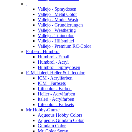
Vallejo - Spraydosen
Vallejo - Metal Color
Vallejo - Model Wash
Vallejo - Grundierungen
Vallejo - Weathering
Vallejo - Traincolor
Vallejo - Hilfsmittel
Vallejo - Premium RC-Color
Farben - Humbrol
Humbrol - Email
Humbrol - Acryl
Humbrol - Spraydosen
ICM, Italeri, Heller & Lifecolor
ICM - Acrylfarben
ICM - Farbsets
Lifecolor - Farben
Heller - Acrylfarben
Italeri - Acrylfarben
Lifecolor - Farbsets
Mr Hobby-Gunze
Aqueous Hobby Colors
Aqueous Gundam Color
Gundam Color
Mr. Color Spray