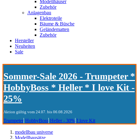
Modellhäuser
Zubehör
Anlagenbau
Elektroteile
Bäume & Büsche
Geländematten
Zubehör
Hersteller
Neuheiten
Sale
Sommer-Sale 2026 - Trumpeter *
HobbyBoss * Heller * I love Kit -
25%
Aktion gültig vom 24.07. bis 06.08.2026
Trumpeter
HobbyBoss
Heller - 30%
I love Kit
modellbau universe
Modellbausätze