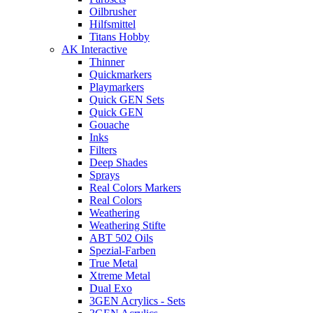
Oilbrusher
Hilfsmittel
Titans Hobby
AK Interactive
Thinner
Quickmarkers
Playmarkers
Quick GEN Sets
Quick GEN
Gouache
Inks
Filters
Deep Shades
Sprays
Real Colors Markers
Real Colors
Weathering
Weathering Stifte
ABT 502 Oils
Spezial-Farben
True Metal
Xtreme Metal
Dual Exo
3GEN Acrylics - Sets