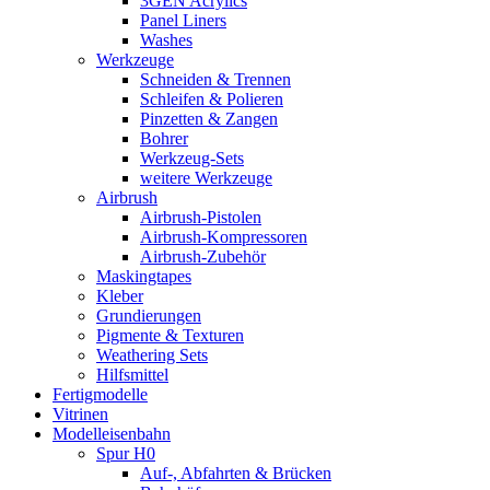
3GEN Acrylics
Panel Liners
Washes
Werkzeuge
Schneiden & Trennen
Schleifen & Polieren
Pinzetten & Zangen
Bohrer
Werkzeug-Sets
weitere Werkzeuge
Airbrush
Airbrush-Pistolen
Airbrush-Kompressoren
Airbrush-Zubehör
Maskingtapes
Kleber
Grundierungen
Pigmente & Texturen
Weathering Sets
Hilfsmittel
Fertigmodelle
Vitrinen
Modelleisenbahn
Spur H0
Auf-, Abfahrten & Brücken