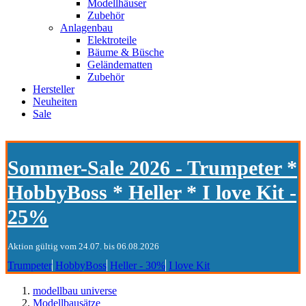
Modellhäuser
Zubehör
Anlagenbau
Elektroteile
Bäume & Büsche
Geländematten
Zubehör
Hersteller
Neuheiten
Sale
Sommer-Sale 2026 - Trumpeter *
HobbyBoss * Heller * I love Kit -
25%
Aktion gültig vom 24.07. bis 06.08.2026
Trumpeter
HobbyBoss
Heller - 30%
I love Kit
modellbau universe
Modellbausätze