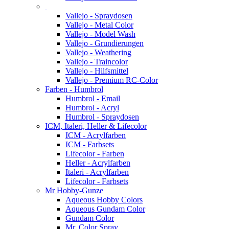
Vallejo - Spraydosen
Vallejo - Metal Color
Vallejo - Model Wash
Vallejo - Grundierungen
Vallejo - Weathering
Vallejo - Traincolor
Vallejo - Hilfsmittel
Vallejo - Premium RC-Color
Farben - Humbrol
Humbrol - Email
Humbrol - Acryl
Humbrol - Spraydosen
ICM, Italeri, Heller & Lifecolor
ICM - Acrylfarben
ICM - Farbsets
Lifecolor - Farben
Heller - Acrylfarben
Italeri - Acrylfarben
Lifecolor - Farbsets
Mr Hobby-Gunze
Aqueous Hobby Colors
Aqueous Gundam Color
Gundam Color
Mr. Color Spray