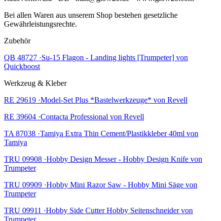
Bei allen Waren aus unserem Shop bestehen gesetzliche
Gewährleistungsrechte.
Zubehör
QB 48727 ·Su-15 Flagon - Landing lights [Trumpeter] von
Quickboost
Werkzeug & Kleber
RE 29619 ·Model-Set Plus *Bastelwerkzeuge* von Revell
RE 39604 ·Contacta Professional von Revell
TA 87038 ·Tamiya Extra Thin Cement/Plastikkleber 40ml von
Tamiya
TRU 09908 ·Hobby Design Messer - Hobby Design Knife von
Trumpeter
TRU 09909 ·Hobby Mini Razor Saw - Hobby Mini Säge von
Trumpeter
TRU 09911 ·Hobby Side Cutter Hobby Seitenschneider von
Trumpeter