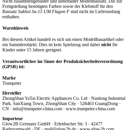
Nicht zusammengebauter und unbemalter Modellbausatz. Die zur
Fertigstellung benötigten Farben sowie der Klebstoff für den
Bausatz
Sukhoi Su-15 UM Flagon F
sind nicht im Lieferumfang
enthalten.
Warnhinweis
Bei diesem Artikel handelt es sich um einen Modellbauartikel oder
ein Sammlerobjekt. Dies ist kein Spielzeug und daher
nicht
für
Kinder unter 15 Jahren geeignet.
Verantwortlicher im Sinne der Produksicherheitsverordnung
(GPSR) ist:
Marke
Trumpeter
Hersteller
ZhongShan YaTai Electric Appliances Co. Ltd · Nanlong Industrial
Park. SanXiang Town, ZhongShan City · 528463 GuangDong ·
CN · info@trumpeter-china.com · www.trumpeter-china.com
Importeur
Glow2B Germany GmbH · Erlenbacher Str. 3 · 42477
Radevormwald · DE · mail@glow2b.de · www.glow2b.com