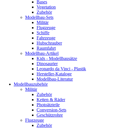
Bases
Vegetation
Zubehör
Modellbau-Sets
Militär
Flugzeuge
Schiffe
Fahrzeuge
Hubschrauber
Raumfahrt
Modellbau-Artikel
Kids - Modellbausätze
Dinosaurier
Leonardo da Vinci - Plastik
Hersteller-Kataloge
Modellbau-Literatur
Modellbauzubehör
Militär
Zubehör
Ketten & Räder
Photoätzteile
Conversion-Sets
Geschützrohre
Flugzeuge
Zubehör