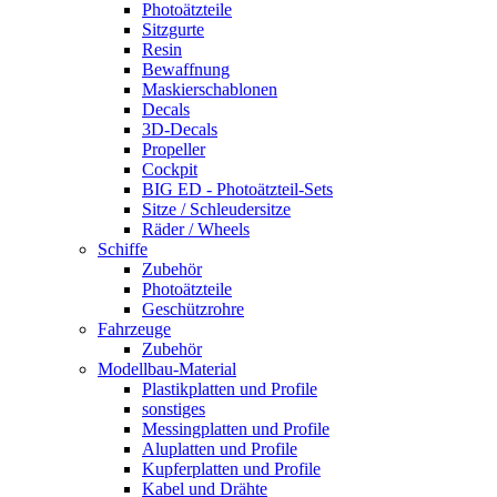
Photoätzteile
Sitzgurte
Resin
Bewaffnung
Maskierschablonen
Decals
3D-Decals
Propeller
Cockpit
BIG ED - Photoätzteil-Sets
Sitze / Schleudersitze
Räder / Wheels
Schiffe
Zubehör
Photoätzteile
Geschützrohre
Fahrzeuge
Zubehör
Modellbau-Material
Plastikplatten und Profile
sonstiges
Messingplatten und Profile
Aluplatten und Profile
Kupferplatten und Profile
Kabel und Drähte