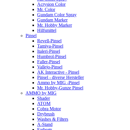
Acrysion Color
Mr. Color
Gundam Color Spray
Gundam Marker
Mr. Hobby Marker
Hilfsmittel
Pinsel
Revell-Pinsel
Tamiya-Pinsel
Italeri-Pinsel
Humbrol-Pinsel
Faller-Pinsel
Vallejo-Pinsel
AK Interactive - Pinsel
Pinsel - diverse Hersteller
Ammo by MIG -Pinsel
Mr. Hobby-Gunze Pinsel
AMMO by MIG
Shader
ATOM
Cobra Motor
Drybrush
Washes & Filters
A-Stand
Farbsets