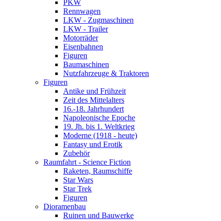
PKW
Rennwagen
LKW - Zugmaschinen
LKW - Trailer
Motorräder
Eisenbahnen
Figuren
Baumaschinen
Nutzfahrzeuge & Traktoren
Figuren
Antike und Frühzeit
Zeit des Mittelalters
16.-18. Jahrhundert
Napoleonische Epoche
19. Jh. bis 1. Weltkrieg
Moderne (1918 - heute)
Fantasy und Erotik
Zubehör
Raumfahrt - Science Fiction
Raketen, Raumschiffe
Star Wars
Star Trek
Figuren
Dioramenbau
Ruinen und Bauwerke