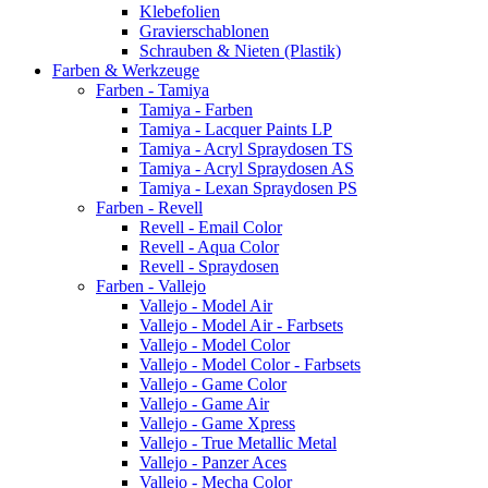
Klebefolien
Gravierschablonen
Schrauben & Nieten (Plastik)
Farben & Werkzeuge
Farben - Tamiya
Tamiya - Farben
Tamiya - Lacquer Paints LP
Tamiya - Acryl Spraydosen TS
Tamiya - Acryl Spraydosen AS
Tamiya - Lexan Spraydosen PS
Farben - Revell
Revell - Email Color
Revell - Aqua Color
Revell - Spraydosen
Farben - Vallejo
Vallejo - Model Air
Vallejo - Model Air - Farbsets
Vallejo - Model Color
Vallejo - Model Color - Farbsets
Vallejo - Game Color
Vallejo - Game Air
Vallejo - Game Xpress
Vallejo - True Metallic Metal
Vallejo - Panzer Aces
Vallejo - Mecha Color