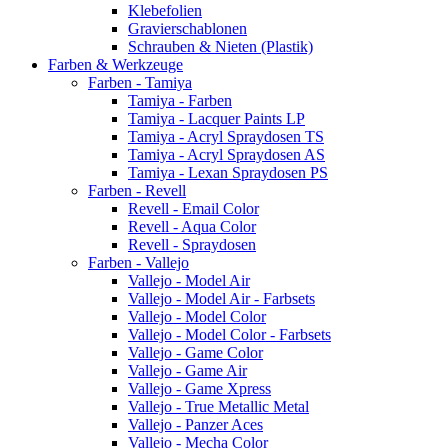
Klebefolien
Gravierschablonen
Schrauben & Nieten (Plastik)
Farben & Werkzeuge
Farben - Tamiya
Tamiya - Farben
Tamiya - Lacquer Paints LP
Tamiya - Acryl Spraydosen TS
Tamiya - Acryl Spraydosen AS
Tamiya - Lexan Spraydosen PS
Farben - Revell
Revell - Email Color
Revell - Aqua Color
Revell - Spraydosen
Farben - Vallejo
Vallejo - Model Air
Vallejo - Model Air - Farbsets
Vallejo - Model Color
Vallejo - Model Color - Farbsets
Vallejo - Game Color
Vallejo - Game Air
Vallejo - Game Xpress
Vallejo - True Metallic Metal
Vallejo - Panzer Aces
Vallejo - Mecha Color