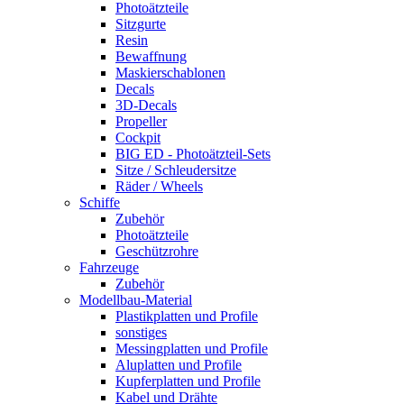
Photoätzteile
Sitzgurte
Resin
Bewaffnung
Maskierschablonen
Decals
3D-Decals
Propeller
Cockpit
BIG ED - Photoätzteil-Sets
Sitze / Schleudersitze
Räder / Wheels
Schiffe
Zubehör
Photoätzteile
Geschützrohre
Fahrzeuge
Zubehör
Modellbau-Material
Plastikplatten und Profile
sonstiges
Messingplatten und Profile
Aluplatten und Profile
Kupferplatten und Profile
Kabel und Drähte