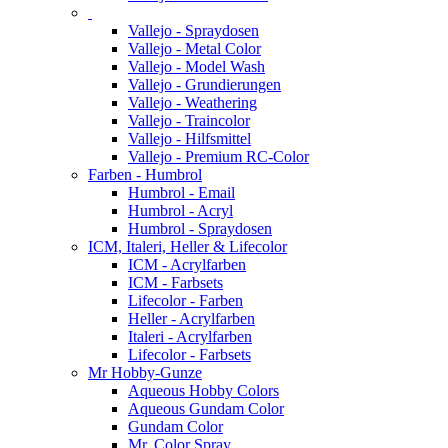
Vallejo - Spraydosen
Vallejo - Metal Color
Vallejo - Model Wash
Vallejo - Grundierungen
Vallejo - Weathering
Vallejo - Traincolor
Vallejo - Hilfsmittel
Vallejo - Premium RC-Color
Farben - Humbrol
Humbrol - Email
Humbrol - Acryl
Humbrol - Spraydosen
ICM, Italeri, Heller & Lifecolor
ICM - Acrylfarben
ICM - Farbsets
Lifecolor - Farben
Heller - Acrylfarben
Italeri - Acrylfarben
Lifecolor - Farbsets
Mr Hobby-Gunze
Aqueous Hobby Colors
Aqueous Gundam Color
Gundam Color
Mr. Color Spray