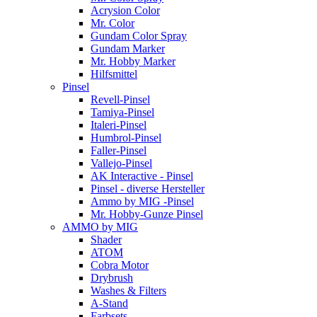
Acrysion Color
Mr. Color
Gundam Color Spray
Gundam Marker
Mr. Hobby Marker
Hilfsmittel
Pinsel
Revell-Pinsel
Tamiya-Pinsel
Italeri-Pinsel
Humbrol-Pinsel
Faller-Pinsel
Vallejo-Pinsel
AK Interactive - Pinsel
Pinsel - diverse Hersteller
Ammo by MIG -Pinsel
Mr. Hobby-Gunze Pinsel
AMMO by MIG
Shader
ATOM
Cobra Motor
Drybrush
Washes & Filters
A-Stand
Farbsets