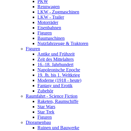
PKW
Rennwagen
LKW - Zugmaschinen
LKW - Trailer
Motorräder
Eisenbahnen
Figuren
Baumaschinen
Nutzfahrzeuge & Traktoren
Figuren
Antike und Frühzeit
Zeit des Mittelalters
16.-18. Jahrhundert
Napoleonische Epoche
19. Jh. bis 1. Weltkrieg
Moderne (1918 - heute)
Fantasy und Erotik
Zubehör
Raumfahrt - Science Fiction
Raketen, Raumschiffe
Star Wars
Star Trek
Figuren
Dioramenbau
Ruinen und Bauwerke