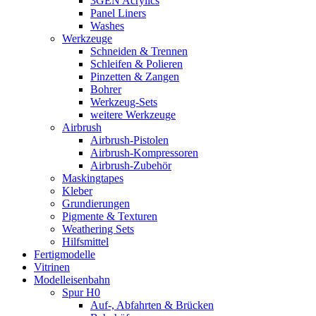
3GEN Acrylics
Panel Liners
Washes
Werkzeuge
Schneiden & Trennen
Schleifen & Polieren
Pinzetten & Zangen
Bohrer
Werkzeug-Sets
weitere Werkzeuge
Airbrush
Airbrush-Pistolen
Airbrush-Kompressoren
Airbrush-Zubehör
Maskingtapes
Kleber
Grundierungen
Pigmente & Texturen
Weathering Sets
Hilfsmittel
Fertigmodelle
Vitrinen
Modelleisenbahn
Spur H0
Auf-, Abfahrten & Brücken