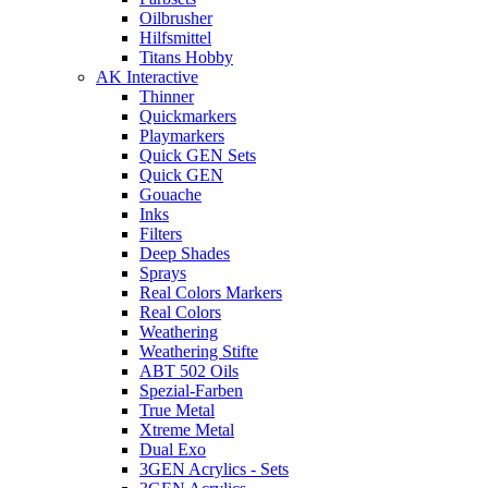
Oilbrusher
Hilfsmittel
Titans Hobby
AK Interactive
Thinner
Quickmarkers
Playmarkers
Quick GEN Sets
Quick GEN
Gouache
Inks
Filters
Deep Shades
Sprays
Real Colors Markers
Real Colors
Weathering
Weathering Stifte
ABT 502 Oils
Spezial-Farben
True Metal
Xtreme Metal
Dual Exo
3GEN Acrylics - Sets