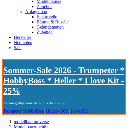
Modellhäuser
Zubehör
Anlagenbau
Elektroteile
Bäume & Büsche
Geländematten
Zubehör
Hersteller
Neuheiten
Sale
Sommer-Sale 2026 - Trumpeter *
HobbyBoss * Heller * I love Kit -
25%
Aktion gültig vom 24.07. bis 06.08.2026
Trumpeter
HobbyBoss
Heller - 30%
I love Kit
modellbau universe
Modellbauzubehör