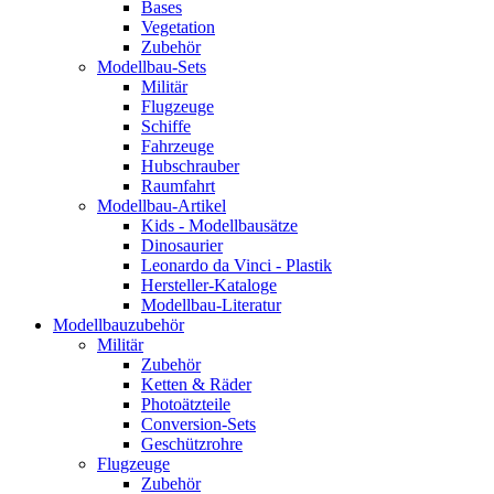
Bases
Vegetation
Zubehör
Modellbau-Sets
Militär
Flugzeuge
Schiffe
Fahrzeuge
Hubschrauber
Raumfahrt
Modellbau-Artikel
Kids - Modellbausätze
Dinosaurier
Leonardo da Vinci - Plastik
Hersteller-Kataloge
Modellbau-Literatur
Modellbauzubehör
Militär
Zubehör
Ketten & Räder
Photoätzteile
Conversion-Sets
Geschützrohre
Flugzeuge
Zubehör