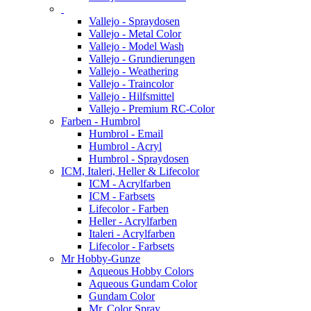
Vallejo - Spraydosen
Vallejo - Metal Color
Vallejo - Model Wash
Vallejo - Grundierungen
Vallejo - Weathering
Vallejo - Traincolor
Vallejo - Hilfsmittel
Vallejo - Premium RC-Color
Farben - Humbrol
Humbrol - Email
Humbrol - Acryl
Humbrol - Spraydosen
ICM, Italeri, Heller & Lifecolor
ICM - Acrylfarben
ICM - Farbsets
Lifecolor - Farben
Heller - Acrylfarben
Italeri - Acrylfarben
Lifecolor - Farbsets
Mr Hobby-Gunze
Aqueous Hobby Colors
Aqueous Gundam Color
Gundam Color
Mr. Color Spray