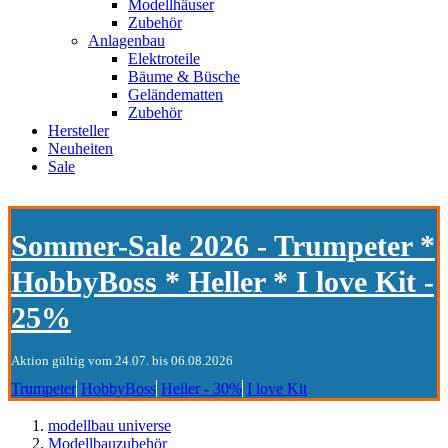
Modellhäuser
Zubehör
Anlagenbau
Elektroteile
Bäume & Büsche
Geländematten
Zubehör
Hersteller
Neuheiten
Sale
Sommer-Sale 2026 - Trumpeter *
HobbyBoss * Heller * I love Kit -
25%
Aktion gültig vom 24.07. bis 06.08.2026
Trumpeter
HobbyBoss
Heller - 30%
I love Kit
modellbau universe
Modellbauzubehör