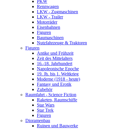
PKW
Rennwagen
LKW - Zugmaschinen
LKW - Trailer
Motorräder
Eisenbahnen
Figuren
Baumaschinen
Nutzfahrzeuge & Traktoren
Figuren
Antike und Frühzeit
Zeit des Mittelalters
16.-18. Jahrhundert
Napoleonische Epoche
19. Jh. bis 1. Weltkrieg
Moderne (1918 - heute)
Fantasy und Erotik
Zubehör
Raumfahrt - Science Fiction
Raketen, Raumschiffe
Star Wars
Star Trek
Figuren
Dioramenbau
Ruinen und Bauwerke