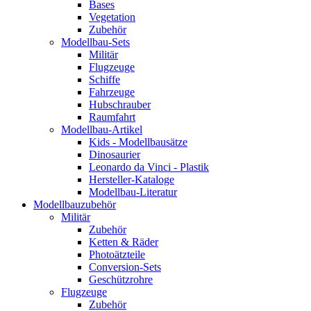
Bases
Vegetation
Zubehör
Modellbau-Sets
Militär
Flugzeuge
Schiffe
Fahrzeuge
Hubschrauber
Raumfahrt
Modellbau-Artikel
Kids - Modellbausätze
Dinosaurier
Leonardo da Vinci - Plastik
Hersteller-Kataloge
Modellbau-Literatur
Modellbauzubehör
Militär
Zubehör
Ketten & Räder
Photoätzteile
Conversion-Sets
Geschützrohre
Flugzeuge
Zubehör