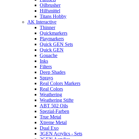
Oilbrusher
Hilfsmittel
Titans Hobby
AK Interactive
Thinner
Quickmarkers
Playmarkers
Quick GEN Sets
Quick GEN
Gouache
Inks
Filters
Deep Shades
Sprays
Real Colors Markers
Real Colors
Weathering
Weathering Stifte
ABT 502 Oils
Spezial-Farben
True Metal
Xtreme Metal
Dual Exo
3GEN Acrylics - Sets