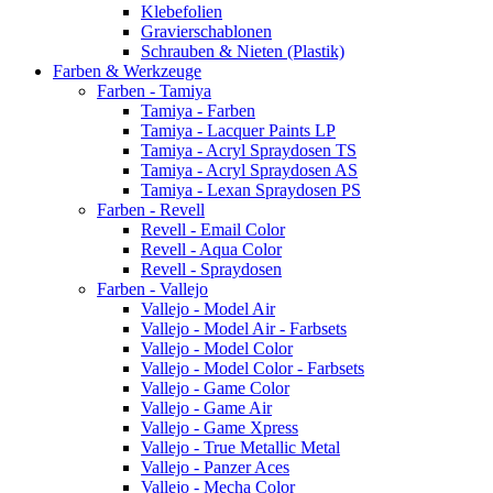
Klebefolien
Gravierschablonen
Schrauben & Nieten (Plastik)
Farben & Werkzeuge
Farben - Tamiya
Tamiya - Farben
Tamiya - Lacquer Paints LP
Tamiya - Acryl Spraydosen TS
Tamiya - Acryl Spraydosen AS
Tamiya - Lexan Spraydosen PS
Farben - Revell
Revell - Email Color
Revell - Aqua Color
Revell - Spraydosen
Farben - Vallejo
Vallejo - Model Air
Vallejo - Model Air - Farbsets
Vallejo - Model Color
Vallejo - Model Color - Farbsets
Vallejo - Game Color
Vallejo - Game Air
Vallejo - Game Xpress
Vallejo - True Metallic Metal
Vallejo - Panzer Aces
Vallejo - Mecha Color