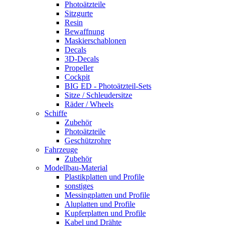
Photoätzteile
Sitzgurte
Resin
Bewaffnung
Maskierschablonen
Decals
3D-Decals
Propeller
Cockpit
BIG ED - Photoätzteil-Sets
Sitze / Schleudersitze
Räder / Wheels
Schiffe
Zubehör
Photoätzteile
Geschützrohre
Fahrzeuge
Zubehör
Modellbau-Material
Plastikplatten und Profile
sonstiges
Messingplatten und Profile
Aluplatten und Profile
Kupferplatten und Profile
Kabel und Drähte