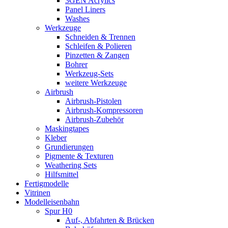
3GEN Acrylics
Panel Liners
Washes
Werkzeuge
Schneiden & Trennen
Schleifen & Polieren
Pinzetten & Zangen
Bohrer
Werkzeug-Sets
weitere Werkzeuge
Airbrush
Airbrush-Pistolen
Airbrush-Kompressoren
Airbrush-Zubehör
Maskingtapes
Kleber
Grundierungen
Pigmente & Texturen
Weathering Sets
Hilfsmittel
Fertigmodelle
Vitrinen
Modelleisenbahn
Spur H0
Auf-, Abfahrten & Brücken