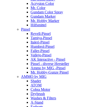
Acrysion Color
Mr. Color
Gundam Color Spray
Gundam Marker
Mr. Hobby Marker
Hilfsmittel
Pinsel
Revell-Pinsel
Tamiya-Pinsel
Italeri-Pinsel
Humbrol-Pinsel
Faller-Pinsel
Vallejo-Pinsel
AK Interactive - Pinsel
Pinsel - diverse Hersteller
Ammo by MIG -Pinsel
Mr. Hobby-Gunze Pinsel
AMMO by MIG
Shader
ATOM
Cobra Motor
Drybrush
Washes & Filters
A-Stand
Farbsets