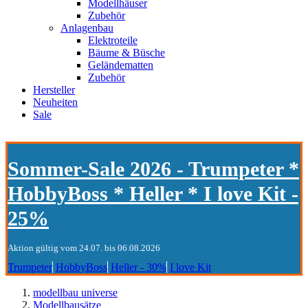
Modellhäuser
Zubehör
Anlagenbau
Elektroteile
Bäume & Büsche
Geländematten
Zubehör
Hersteller
Neuheiten
Sale
Sommer-Sale 2026 - Trumpeter *
HobbyBoss * Heller * I love Kit -
25%
Aktion gültig vom 24.07. bis 06.08.2026
Trumpeter
HobbyBoss
Heller - 30%
I love Kit
modellbau universe
Modellbausätze