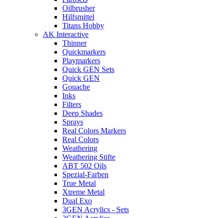
Oilbrusher
Hilfsmittel
Titans Hobby
AK Interactive
Thinner
Quickmarkers
Playmarkers
Quick GEN Sets
Quick GEN
Gouache
Inks
Filters
Deep Shades
Sprays
Real Colors Markers
Real Colors
Weathering
Weathering Stifte
ABT 502 Oils
Spezial-Farben
True Metal
Xtreme Metal
Dual Exo
3GEN Acrylics - Sets