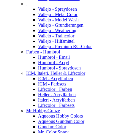
Vallejo - Spraydosen
Vallejo - Metal Color
Vallejo - Model Wash
Vallejo - Grundierungen
Vallejo - Weathering
Vallejo - Traincolor
Vallejo - Hilfsmittel
Vallejo - Premium RC-Color
Farben - Humbrol
Humbrol - Email
Humbrol - Acryl
Humbrol - Spraydosen
ICM, Italeri, Heller & Lifecolor
ICM - Acrylfarben
ICM - Farbsets
Lifecolor - Farben
Heller - Acrylfarben
Italeri - Acrylfarben
Lifecolor - Farbsets
Mr Hobby-Gunze
Aqueous Hobby Colors
Aqueous Gundam Color
Gundam Color
Mr. Color Spray