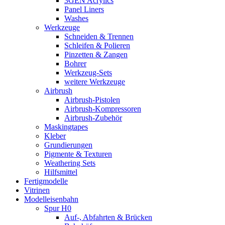
3GEN Acrylics
Panel Liners
Washes
Werkzeuge
Schneiden & Trennen
Schleifen & Polieren
Pinzetten & Zangen
Bohrer
Werkzeug-Sets
weitere Werkzeuge
Airbrush
Airbrush-Pistolen
Airbrush-Kompressoren
Airbrush-Zubehör
Maskingtapes
Kleber
Grundierungen
Pigmente & Texturen
Weathering Sets
Hilfsmittel
Fertigmodelle
Vitrinen
Modelleisenbahn
Spur H0
Auf-, Abfahrten & Brücken