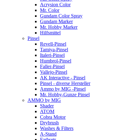
Acrysion Color
Mr. Color
Gundam Color Spray
Gundam Marker
Mr. Hobby Marker
Hilfsmittel
Pinsel
Revell-Pinsel
Tamiya-Pinsel
Italeri-Pinsel
Humbrol-Pinsel
Faller-Pinsel
Vallejo-Pinsel
AK Interactive - Pinsel
Pinsel - diverse Hersteller
Ammo by MIG -Pinsel
Mr. Hobby-Gunze Pinsel
AMMO by MIG
Shader
ATOM
Cobra Motor
Drybrush
Washes & Filters
A-Stand
Farbsets