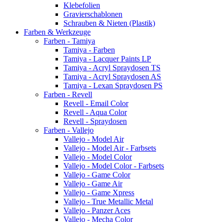
Klebefolien
Gravierschablonen
Schrauben & Nieten (Plastik)
Farben & Werkzeuge
Farben - Tamiya
Tamiya - Farben
Tamiya - Lacquer Paints LP
Tamiya - Acryl Spraydosen TS
Tamiya - Acryl Spraydosen AS
Tamiya - Lexan Spraydosen PS
Farben - Revell
Revell - Email Color
Revell - Aqua Color
Revell - Spraydosen
Farben - Vallejo
Vallejo - Model Air
Vallejo - Model Air - Farbsets
Vallejo - Model Color
Vallejo - Model Color - Farbsets
Vallejo - Game Color
Vallejo - Game Air
Vallejo - Game Xpress
Vallejo - True Metallic Metal
Vallejo - Panzer Aces
Vallejo - Mecha Color