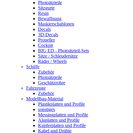
Photoätzteile
Sitzgurte
Resin
Bewaffnung
Maskierschablonen
Decals
3D-Decals
Propeller
Cockpit
BIG ED - Photoätzteil-Sets
Sitze / Schleudersitze
Räder / Wheels
Schiffe
Zubehör
Photoätzteile
Geschützrohre
Fahrzeuge
Zubehör
Modellbau-Material
Plastikplatten und Profile
sonstiges
Messingplatten und Profile
Aluplatten und Profile
Kupferplatten und Profile
Kabel und Drähte