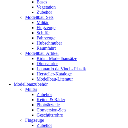
Bases
Vegetation
Zubehör
Modellbau-Sets
Militär
Flugzeuge
Schiffe
Fahrzeuge
Hubschrauber
Raumfahrt
Modellbau-Artikel
Kids - Modellbausätze
Dinosaurier
Leonardo da Vinci - Plastik
Hersteller-Kataloge
Modellbau-Literatur
Modellbauzubehör
Militär
Zubehör
Ketten & Räder
Photoätzteile
Conversion-Sets
Geschützrohre
Flugzeuge
Zubehör