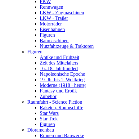
PKW
Rennwagen
LKW - Zugmaschinen
LKW - Trailer
Motorräder
Eisenbahnen
Figuren
Baumaschinen
Nutzfahrzeuge & Traktoren
Figuren
Antike und Frühzeit
Zeit des Mittelalters
16.-18. Jahrhundert
Napoleonische Epoche
19. Jh. bis 1. Weltkrieg
Moderne (1918 - heute)
Fantasy und Erotik
Zubehör
Raumfahrt - Science Fiction
Raketen, Raumschiffe
Star Wars
Star Trek
Figuren
Dioramenbau
Ruinen und Bauwerke