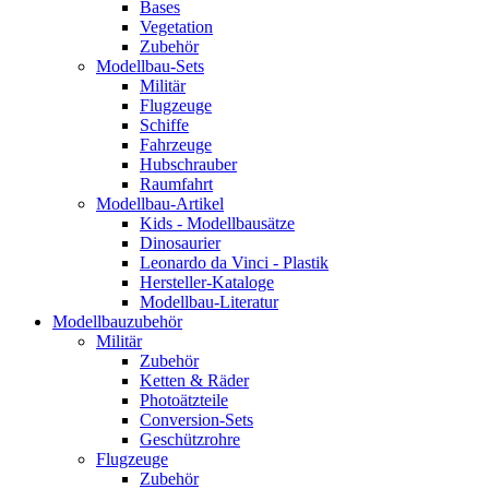
Bases
Vegetation
Zubehör
Modellbau-Sets
Militär
Flugzeuge
Schiffe
Fahrzeuge
Hubschrauber
Raumfahrt
Modellbau-Artikel
Kids - Modellbausätze
Dinosaurier
Leonardo da Vinci - Plastik
Hersteller-Kataloge
Modellbau-Literatur
Modellbauzubehör
Militär
Zubehör
Ketten & Räder
Photoätzteile
Conversion-Sets
Geschützrohre
Flugzeuge
Zubehör