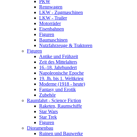
PKW
Rennwagen
LKW - Zugmaschinen
LKW - Trailer
Motorräder
Eisenbahnen
Figuren
Baumaschinen
Nutzfahrzeuge & Traktoren
Figuren
Antike und Frühzeit
Zeit des Mittelalters
16.-18. Jahrhundert
Napoleonische Epoche
19. Jh. bis 1. Weltkrieg
Moderne (1918 - heute)
Fantasy und Erotik
Zubehör
Raumfahrt - Science Fiction
Raketen, Raumschiffe
Star Wars
Star Trek
Figuren
Dioramenbau
Ruinen und Bauwerke