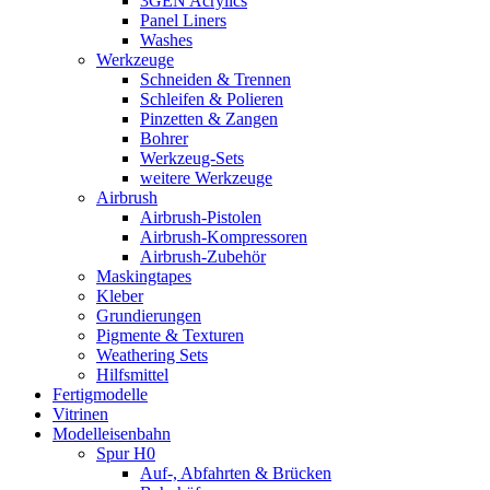
3GEN Acrylics
Panel Liners
Washes
Werkzeuge
Schneiden & Trennen
Schleifen & Polieren
Pinzetten & Zangen
Bohrer
Werkzeug-Sets
weitere Werkzeuge
Airbrush
Airbrush-Pistolen
Airbrush-Kompressoren
Airbrush-Zubehör
Maskingtapes
Kleber
Grundierungen
Pigmente & Texturen
Weathering Sets
Hilfsmittel
Fertigmodelle
Vitrinen
Modelleisenbahn
Spur H0
Auf-, Abfahrten & Brücken