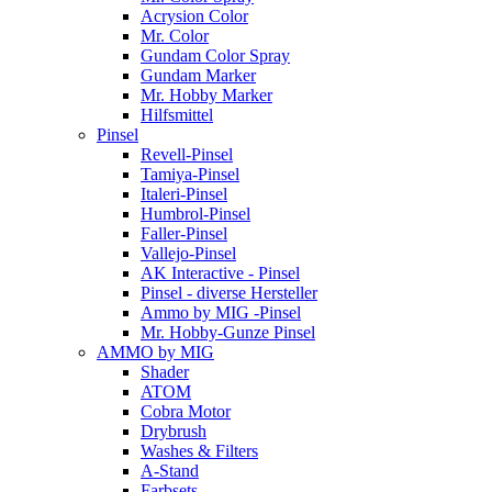
Acrysion Color
Mr. Color
Gundam Color Spray
Gundam Marker
Mr. Hobby Marker
Hilfsmittel
Pinsel
Revell-Pinsel
Tamiya-Pinsel
Italeri-Pinsel
Humbrol-Pinsel
Faller-Pinsel
Vallejo-Pinsel
AK Interactive - Pinsel
Pinsel - diverse Hersteller
Ammo by MIG -Pinsel
Mr. Hobby-Gunze Pinsel
AMMO by MIG
Shader
ATOM
Cobra Motor
Drybrush
Washes & Filters
A-Stand
Farbsets