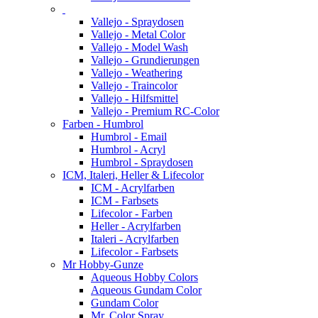
Vallejo - Spraydosen
Vallejo - Metal Color
Vallejo - Model Wash
Vallejo - Grundierungen
Vallejo - Weathering
Vallejo - Traincolor
Vallejo - Hilfsmittel
Vallejo - Premium RC-Color
Farben - Humbrol
Humbrol - Email
Humbrol - Acryl
Humbrol - Spraydosen
ICM, Italeri, Heller & Lifecolor
ICM - Acrylfarben
ICM - Farbsets
Lifecolor - Farben
Heller - Acrylfarben
Italeri - Acrylfarben
Lifecolor - Farbsets
Mr Hobby-Gunze
Aqueous Hobby Colors
Aqueous Gundam Color
Gundam Color
Mr. Color Spray