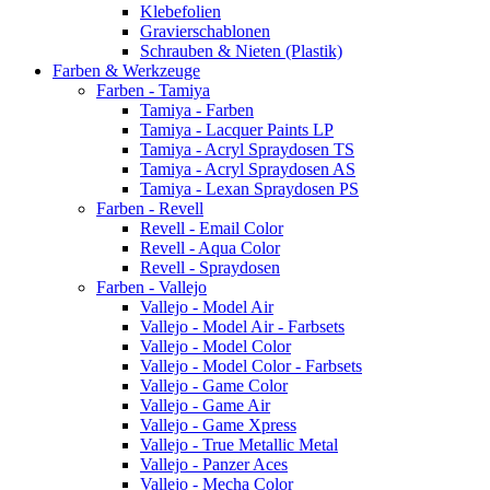
Klebefolien
Gravierschablonen
Schrauben & Nieten (Plastik)
Farben & Werkzeuge
Farben - Tamiya
Tamiya - Farben
Tamiya - Lacquer Paints LP
Tamiya - Acryl Spraydosen TS
Tamiya - Acryl Spraydosen AS
Tamiya - Lexan Spraydosen PS
Farben - Revell
Revell - Email Color
Revell - Aqua Color
Revell - Spraydosen
Farben - Vallejo
Vallejo - Model Air
Vallejo - Model Air - Farbsets
Vallejo - Model Color
Vallejo - Model Color - Farbsets
Vallejo - Game Color
Vallejo - Game Air
Vallejo - Game Xpress
Vallejo - True Metallic Metal
Vallejo - Panzer Aces
Vallejo - Mecha Color