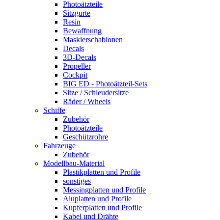
Photoätzteile
Sitzgurte
Resin
Bewaffnung
Maskierschablonen
Decals
3D-Decals
Propeller
Cockpit
BIG ED - Photoätzteil-Sets
Sitze / Schleudersitze
Räder / Wheels
Schiffe
Zubehör
Photoätzteile
Geschützrohre
Fahrzeuge
Zubehör
Modellbau-Material
Plastikplatten und Profile
sonstiges
Messingplatten und Profile
Aluplatten und Profile
Kupferplatten und Profile
Kabel und Drähte