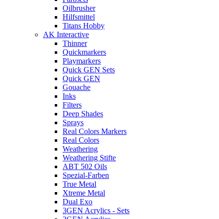
Oilbrusher
Hilfsmittel
Titans Hobby
AK Interactive
Thinner
Quickmarkers
Playmarkers
Quick GEN Sets
Quick GEN
Gouache
Inks
Filters
Deep Shades
Sprays
Real Colors Markers
Real Colors
Weathering
Weathering Stifte
ABT 502 Oils
Spezial-Farben
True Metal
Xtreme Metal
Dual Exo
3GEN Acrylics - Sets