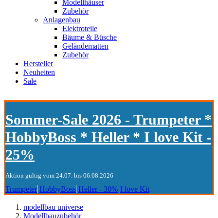
Modellhäuser
Zubehör
Anlagenbau
Elektroteile
Bäume & Büsche
Geländematten
Zubehör
Hersteller
Neuheiten
Sale
Sommer-Sale 2026 - Trumpeter *
HobbyBoss * Heller * I love Kit -
25%
Aktion gültig vom 24.07. bis 06.08.2026
Trumpeter
HobbyBoss
Heller - 30%
I love Kit
modellbau universe
Modellbauzubehör