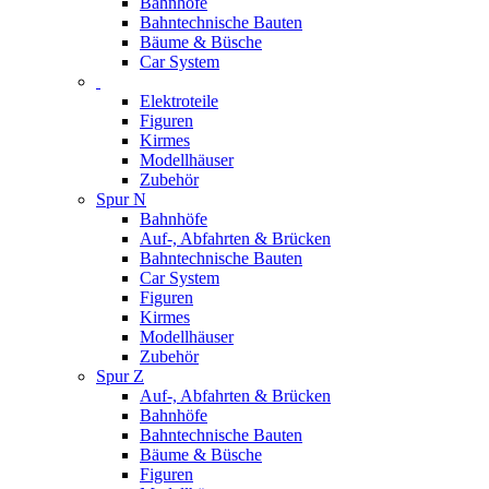
Bahnhöfe
Bahntechnische Bauten
Bäume & Büsche
Car System
Elektroteile
Figuren
Kirmes
Modellhäuser
Zubehör
Spur N
Bahnhöfe
Auf-, Abfahrten & Brücken
Bahntechnische Bauten
Car System
Figuren
Kirmes
Modellhäuser
Zubehör
Spur Z
Auf-, Abfahrten & Brücken
Bahnhöfe
Bahntechnische Bauten
Bäume & Büsche
Figuren