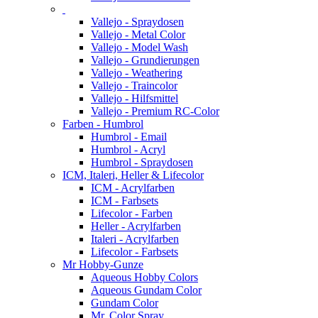
Vallejo - Spraydosen
Vallejo - Metal Color
Vallejo - Model Wash
Vallejo - Grundierungen
Vallejo - Weathering
Vallejo - Traincolor
Vallejo - Hilfsmittel
Vallejo - Premium RC-Color
Farben - Humbrol
Humbrol - Email
Humbrol - Acryl
Humbrol - Spraydosen
ICM, Italeri, Heller & Lifecolor
ICM - Acrylfarben
ICM - Farbsets
Lifecolor - Farben
Heller - Acrylfarben
Italeri - Acrylfarben
Lifecolor - Farbsets
Mr Hobby-Gunze
Aqueous Hobby Colors
Aqueous Gundam Color
Gundam Color
Mr. Color Spray