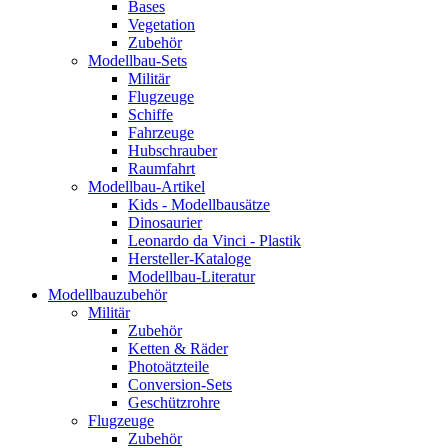
Bases
Vegetation
Zubehör
Modellbau-Sets
Militär
Flugzeuge
Schiffe
Fahrzeuge
Hubschrauber
Raumfahrt
Modellbau-Artikel
Kids - Modellbausätze
Dinosaurier
Leonardo da Vinci - Plastik
Hersteller-Kataloge
Modellbau-Literatur
Modellbauzubehör
Militär
Zubehör
Ketten & Räder
Photoätzteile
Conversion-Sets
Geschützrohre
Flugzeuge
Zubehör