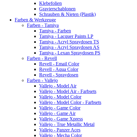
Klebefolien
Gravierschablonen
Schrauben & Nieten (Plastik)
Farben & Werkzeuge
Farben - Tamiya
Tamiya - Farben
Tamiya - Lacquer Paints LP
Tamiya - Acryl Spraydosen TS
Tamiya - Acryl Spraydosen AS
Tamiya - Lexan Spraydosen PS
Farben - Revell
Revell - Email Color
Revell - Aqua Color
Revell - Spraydosen
Farben - Vallejo
Vallejo - Model Air
Vallejo - Model Air - Farbsets
Vallejo - Model Color
Vallejo - Model Color - Farbsets
Vallejo - Game Color
Vallejo - Game Air
Vallejo - Game Xpress
Vallejo - True Metallic Metal
Vallejo - Panzer Aces
Vallejo - Mecha Color