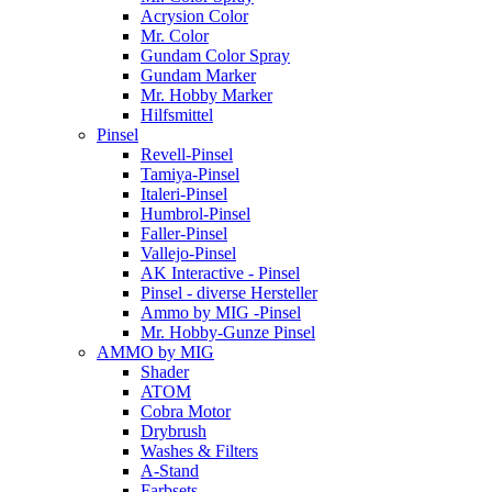
Acrysion Color
Mr. Color
Gundam Color Spray
Gundam Marker
Mr. Hobby Marker
Hilfsmittel
Pinsel
Revell-Pinsel
Tamiya-Pinsel
Italeri-Pinsel
Humbrol-Pinsel
Faller-Pinsel
Vallejo-Pinsel
AK Interactive - Pinsel
Pinsel - diverse Hersteller
Ammo by MIG -Pinsel
Mr. Hobby-Gunze Pinsel
AMMO by MIG
Shader
ATOM
Cobra Motor
Drybrush
Washes & Filters
A-Stand
Farbsets