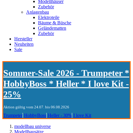
Modellhäuser
Zubehör
Anlagenbau
Elektroteile
Bäume & Büsche
Geländematten
Zubehör
Hersteller
Neuheiten
Sale
Sommer-Sale 2026 - Trumpeter *
HobbyBoss * Heller * I love Kit -
25%
Aktion gültig vom 24.07. bis 06.08.2026
Trumpeter
HobbyBoss
Heller - 30%
I love Kit
modellbau universe
Modellbausätze