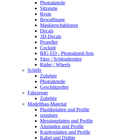
Photoätzteile
Sitzgurte
Resin
Bewaffnung
Maskierschablonen
Decals
3D-Decals
Propeller
Cockpit
BIG ED - Photoätzteil-Sets
Sitze / Schleudersitze
Räder / Wheels
Schiffe
Zubehör
Photoätzteile
Geschützrohre
Fahrzeuge
Zubehör
Modellbau-Material
Plastikplatten und Profile
sonstiges
Messingplatten und Profile
Aluplatten und Profile
Kupferplatten und Profile
Kabel und Drähte