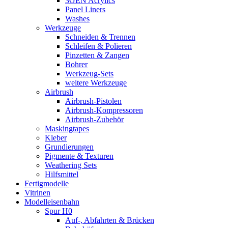
3GEN Acrylics
Panel Liners
Washes
Werkzeuge
Schneiden & Trennen
Schleifen & Polieren
Pinzetten & Zangen
Bohrer
Werkzeug-Sets
weitere Werkzeuge
Airbrush
Airbrush-Pistolen
Airbrush-Kompressoren
Airbrush-Zubehör
Maskingtapes
Kleber
Grundierungen
Pigmente & Texturen
Weathering Sets
Hilfsmittel
Fertigmodelle
Vitrinen
Modelleisenbahn
Spur H0
Auf-, Abfahrten & Brücken