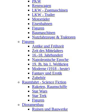
PKW
Rennwagen
LKW - Zugmaschinen
LKW - Trailer
Motorräder
Eisenbahnen
Figuren
Baumaschinen
Nutzfahrzeuge & Traktoren
Figuren
Antike und Frühzeit
Zeit des Mittelalters
16.-18. Jahrhundert
Napoleonische Epoche
19. Jh. bis 1. Weltkrieg
Moderne (1918 - heute)
Fantasy und Erotik
Zubehör
Raumfahrt - Science Fiction
Raketen, Raumschiffe
Star Wars
Star Trek
Figuren
Dioramenbau
Ruinen und Bauwerke