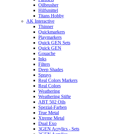
Oilbrusher
Hilfsmittel
Titans Hobby
AK Interactive
Thinner
Quickmarkers
Playmarkers
Quick GEN Sets
Quick GEN
Gouache
Inks
Filters
Deep Shades
Sprays
Real Colors Markers
Real Colors
Weathering
Weathering Stifte
ABT 502 Oils
Spezial-Farben
True Metal
Xtreme Metal
Dual Exo
3GEN Acrylics - Sets