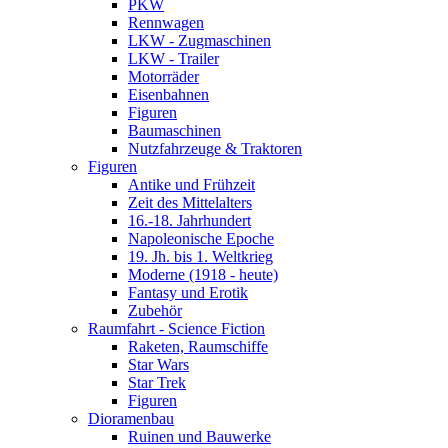
PKW
Rennwagen
LKW - Zugmaschinen
LKW - Trailer
Motorräder
Eisenbahnen
Figuren
Baumaschinen
Nutzfahrzeuge & Traktoren
Figuren
Antike und Frühzeit
Zeit des Mittelalters
16.-18. Jahrhundert
Napoleonische Epoche
19. Jh. bis 1. Weltkrieg
Moderne (1918 - heute)
Fantasy und Erotik
Zubehör
Raumfahrt - Science Fiction
Raketen, Raumschiffe
Star Wars
Star Trek
Figuren
Dioramenbau
Ruinen und Bauwerke