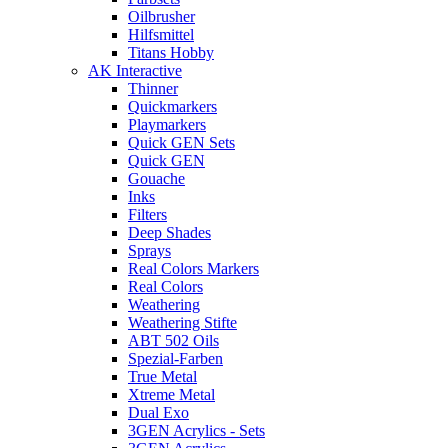
Oilbrusher
Hilfsmittel
Titans Hobby
AK Interactive
Thinner
Quickmarkers
Playmarkers
Quick GEN Sets
Quick GEN
Gouache
Inks
Filters
Deep Shades
Sprays
Real Colors Markers
Real Colors
Weathering
Weathering Stifte
ABT 502 Oils
Spezial-Farben
True Metal
Xtreme Metal
Dual Exo
3GEN Acrylics - Sets