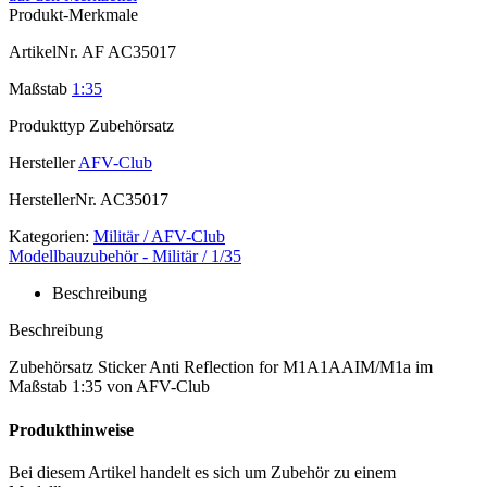
Produkt-Merkmale
ArtikelNr.
AF AC35017
Maßstab
1:35
Produkttyp
Zubehörsatz
Hersteller
AFV-Club
HerstellerNr.
AC35017
Kategorien:
Militär / AFV-Club
Modellbauzubehör - Militär / 1/35
Beschreibung
Beschreibung
Zubehörsatz Sticker Anti Reflection for M1A1AAIM/M1a im
Maßstab 1:35 von AFV-Club
Produkthinweise
Bei diesem Artikel handelt es sich um Zubehör zu einem