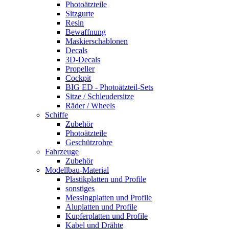
Photoätzteile
Sitzgurte
Resin
Bewaffnung
Maskierschablonen
Decals
3D-Decals
Propeller
Cockpit
BIG ED - Photoätzteil-Sets
Sitze / Schleudersitze
Räder / Wheels
Schiffe
Zubehör
Photoätzteile
Geschützrohre
Fahrzeuge
Zubehör
Modellbau-Material
Plastikplatten und Profile
sonstiges
Messingplatten und Profile
Aluplatten und Profile
Kupferplatten und Profile
Kabel und Drähte