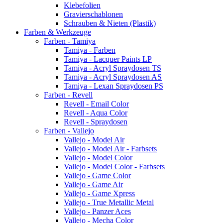
Klebefolien
Gravierschablonen
Schrauben & Nieten (Plastik)
Farben & Werkzeuge
Farben - Tamiya
Tamiya - Farben
Tamiya - Lacquer Paints LP
Tamiya - Acryl Spraydosen TS
Tamiya - Acryl Spraydosen AS
Tamiya - Lexan Spraydosen PS
Farben - Revell
Revell - Email Color
Revell - Aqua Color
Revell - Spraydosen
Farben - Vallejo
Vallejo - Model Air
Vallejo - Model Air - Farbsets
Vallejo - Model Color
Vallejo - Model Color - Farbsets
Vallejo - Game Color
Vallejo - Game Air
Vallejo - Game Xpress
Vallejo - True Metallic Metal
Vallejo - Panzer Aces
Vallejo - Mecha Color