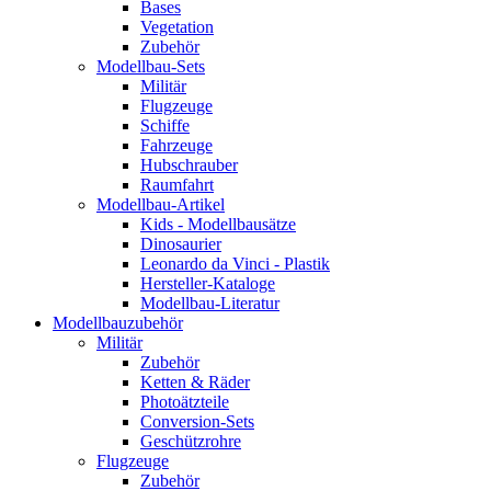
Bases
Vegetation
Zubehör
Modellbau-Sets
Militär
Flugzeuge
Schiffe
Fahrzeuge
Hubschrauber
Raumfahrt
Modellbau-Artikel
Kids - Modellbausätze
Dinosaurier
Leonardo da Vinci - Plastik
Hersteller-Kataloge
Modellbau-Literatur
Modellbauzubehör
Militär
Zubehör
Ketten & Räder
Photoätzteile
Conversion-Sets
Geschützrohre
Flugzeuge
Zubehör