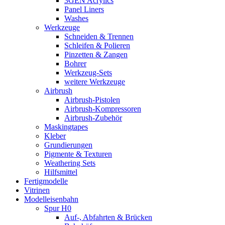
3GEN Acrylics
Panel Liners
Washes
Werkzeuge
Schneiden & Trennen
Schleifen & Polieren
Pinzetten & Zangen
Bohrer
Werkzeug-Sets
weitere Werkzeuge
Airbrush
Airbrush-Pistolen
Airbrush-Kompressoren
Airbrush-Zubehör
Maskingtapes
Kleber
Grundierungen
Pigmente & Texturen
Weathering Sets
Hilfsmittel
Fertigmodelle
Vitrinen
Modelleisenbahn
Spur H0
Auf-, Abfahrten & Brücken