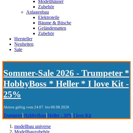
Modellhäuser
Zubehör
Anlagenbau
Elektroteile
Bäume & Büsche
Geländematten
Zubehör
Hersteller
Neuheiten
Sale
Sommer-Sale 2026 - Trumpeter *
HobbyBoss * Heller * I love Kit -
25%
Aktion gültig vom 24.07. bis 06.08.2026
Trumpeter
HobbyBoss
Heller - 30%
I love Kit
modellbau universe
Modellbauzubehör