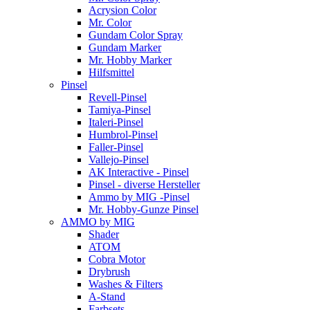
Acrysion Color
Mr. Color
Gundam Color Spray
Gundam Marker
Mr. Hobby Marker
Hilfsmittel
Pinsel
Revell-Pinsel
Tamiya-Pinsel
Italeri-Pinsel
Humbrol-Pinsel
Faller-Pinsel
Vallejo-Pinsel
AK Interactive - Pinsel
Pinsel - diverse Hersteller
Ammo by MIG -Pinsel
Mr. Hobby-Gunze Pinsel
AMMO by MIG
Shader
ATOM
Cobra Motor
Drybrush
Washes & Filters
A-Stand
Farbsets