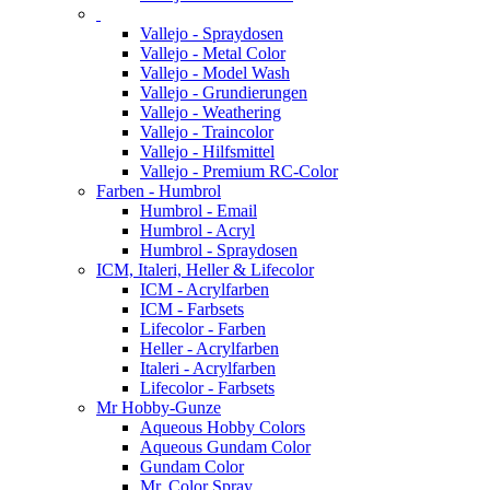
Vallejo - Spraydosen
Vallejo - Metal Color
Vallejo - Model Wash
Vallejo - Grundierungen
Vallejo - Weathering
Vallejo - Traincolor
Vallejo - Hilfsmittel
Vallejo - Premium RC-Color
Farben - Humbrol
Humbrol - Email
Humbrol - Acryl
Humbrol - Spraydosen
ICM, Italeri, Heller & Lifecolor
ICM - Acrylfarben
ICM - Farbsets
Lifecolor - Farben
Heller - Acrylfarben
Italeri - Acrylfarben
Lifecolor - Farbsets
Mr Hobby-Gunze
Aqueous Hobby Colors
Aqueous Gundam Color
Gundam Color
Mr. Color Spray