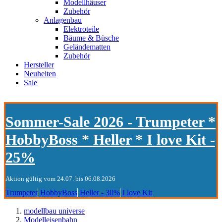
Modellhäuser
Zubehör
Anlagenbau
Elektroteile
Bäume & Büsche
Geländematten
Zubehör
Hersteller
Neuheiten
Sale
Sommer-Sale 2026 - Trumpeter *
HobbyBoss * Heller * I love Kit -
25%
Aktion gültig vom 24.07. bis 06.08.2026
Trumpeter
HobbyBoss
Heller - 30%
I love Kit
modellbau universe
Modelleisenbahn