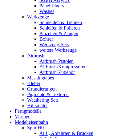
3GEN Acrylics
Panel Liners
Washes
Werkzeuge
Schneiden & Trennen
Schleifen & Polieren
Pinzetten & Zangen
Bohrer
Werkzeug-Sets
weitere Werkzeuge
Airbrush
Airbrush-Pistolen
Airbrush-Kompressoren
Airbrush-Zubehör
Maskingtapes
Kleber
Grundierungen
Pigmente & Texturen
Weathering Sets
Hilfsmittel
Fertigmodelle
Vitrinen
Modelleisenbahn
Spur H0
Auf-, Abfahrten & Brücken