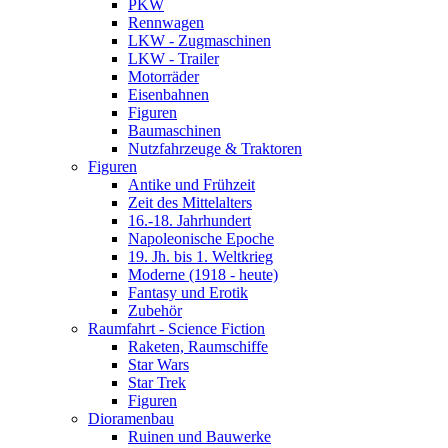
PKW
Rennwagen
LKW - Zugmaschinen
LKW - Trailer
Motorräder
Eisenbahnen
Figuren
Baumaschinen
Nutzfahrzeuge & Traktoren
Figuren
Antike und Frühzeit
Zeit des Mittelalters
16.-18. Jahrhundert
Napoleonische Epoche
19. Jh. bis 1. Weltkrieg
Moderne (1918 - heute)
Fantasy und Erotik
Zubehör
Raumfahrt - Science Fiction
Raketen, Raumschiffe
Star Wars
Star Trek
Figuren
Dioramenbau
Ruinen und Bauwerke