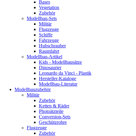
Bases
Vegetation
Zubehör
Modellbau-Sets
Militär
Flugzeuge
Schiffe
Fahrzeuge
Hubschrauber
Raumfahrt
Modellbau-Artikel
Kids - Modellbausätze
Dinosaurier
Leonardo da Vinci - Plastik
Hersteller-Kataloge
Modellbau-Literatur
Modellbauzubehör
Militär
Zubehör
Ketten & Räder
Photoätzteile
Conversion-Sets
Geschützrohre
Flugzeuge
Zubehör