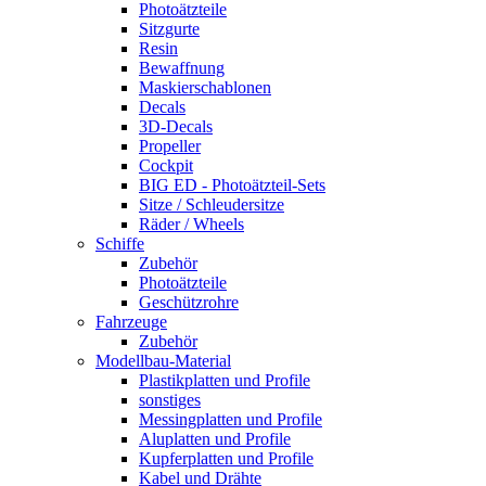
Photoätzteile
Sitzgurte
Resin
Bewaffnung
Maskierschablonen
Decals
3D-Decals
Propeller
Cockpit
BIG ED - Photoätzteil-Sets
Sitze / Schleudersitze
Räder / Wheels
Schiffe
Zubehör
Photoätzteile
Geschützrohre
Fahrzeuge
Zubehör
Modellbau-Material
Plastikplatten und Profile
sonstiges
Messingplatten und Profile
Aluplatten und Profile
Kupferplatten und Profile
Kabel und Drähte