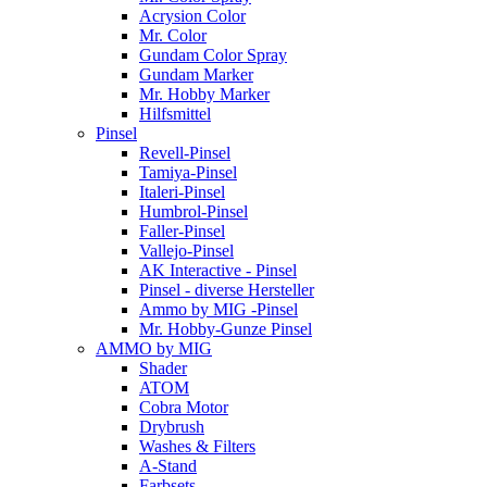
Acrysion Color
Mr. Color
Gundam Color Spray
Gundam Marker
Mr. Hobby Marker
Hilfsmittel
Pinsel
Revell-Pinsel
Tamiya-Pinsel
Italeri-Pinsel
Humbrol-Pinsel
Faller-Pinsel
Vallejo-Pinsel
AK Interactive - Pinsel
Pinsel - diverse Hersteller
Ammo by MIG -Pinsel
Mr. Hobby-Gunze Pinsel
AMMO by MIG
Shader
ATOM
Cobra Motor
Drybrush
Washes & Filters
A-Stand
Farbsets