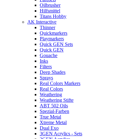
Oilbrusher
Hilfsmittel
Titans Hobby
AK Interactive
Thinner
Quickmarkers
Playmarkers
Quick GEN Sets
Quick GEN
Gouache
Inks
Filters
Deep Shades
Sprays
Real Colors Markers
Real Colors
Weathering
Weathering Stifte
ABT 502 Oils
Spezial-Farben
True Metal
Xtreme Metal
Dual Exo
3GEN Acrylics - Sets