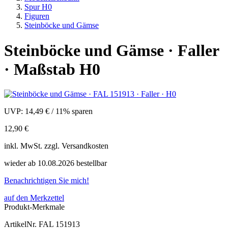
Spur H0
Figuren
Steinböcke und Gämse
Steinböcke und Gämse · Faller
· Maßstab H0
UVP:
14,49 €
/
11% sparen
12,90 €
inkl.
MwSt. zzgl.
Versandkosten
wieder ab 10.08.2026 bestellbar
Benachrichtigen Sie mich!
auf den Merkzettel
Produkt-Merkmale
ArtikelNr.
FAL 151913