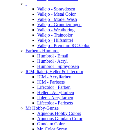
Vallejo - Spraydosen
Vallejo - Metal Color
Vallejo - Model Wash
Vallejo - Grundierungen
Vallejo - Weathering
Vallejo - Traincolor
Vallejo - Hilfsmittel
Vallejo - Premium RC-Color
Farben - Humbrol
Humbrol - Email
Humbrol - Acryl
Humbrol - Spraydosen
ICM, Italeri, Heller & Lifecolor
ICM - Acrylfarben
ICM - Farbsets
Lifecolor - Farben
Heller - Acrylfarben
Italeri - Acrylfarben
Lifecolor - Farbsets
Mr Hobby-Gunze
Aqueous Hobby Colors
Aqueous Gundam Color
Gundam Color
Mr. Color Spray