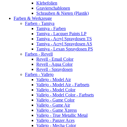
Klebefolien
Gravierschablonen
Schrauben & Nieten (Plastik)
Farben & Werkzeuge
Farben - Tamiya
Tamiya - Farben
Tamiya - Lacquer Paints LP
Tamiya - Acryl Spraydosen TS
Tamiya - Acryl Spraydosen AS
Tamiya - Lexan Spraydosen PS
Farben - Revell
Revell - Email Color
Revell - Aqua Color
Revell - Spraydosen
Farben - Vallejo
Vallejo - Model Air
Vallejo - Model Air - Farbsets
Vallejo - Model Color
Vallejo - Model Color - Farbsets
Vallejo - Game Color
Vallejo - Game Air
Vallejo - Game Xpress
Vallejo - True Metallic Metal
Vallejo - Panzer Aces
Vallejo - Mecha Color