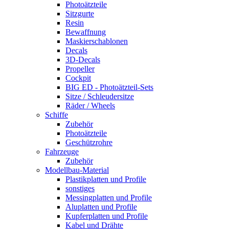
Photoätzteile
Sitzgurte
Resin
Bewaffnung
Maskierschablonen
Decals
3D-Decals
Propeller
Cockpit
BIG ED - Photoätzteil-Sets
Sitze / Schleudersitze
Räder / Wheels
Schiffe
Zubehör
Photoätzteile
Geschützrohre
Fahrzeuge
Zubehör
Modellbau-Material
Plastikplatten und Profile
sonstiges
Messingplatten und Profile
Aluplatten und Profile
Kupferplatten und Profile
Kabel und Drähte