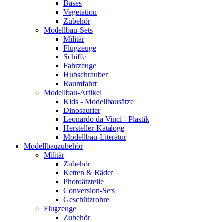
Bases
Vegetation
Zubehör
Modellbau-Sets
Militär
Flugzeuge
Schiffe
Fahrzeuge
Hubschrauber
Raumfahrt
Modellbau-Artikel
Kids - Modellbausätze
Dinosaurier
Leonardo da Vinci - Plastik
Hersteller-Kataloge
Modellbau-Literatur
Modellbauzubehör
Militär
Zubehör
Ketten & Räder
Photoätzteile
Conversion-Sets
Geschützrohre
Flugzeuge
Zubehör