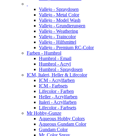
Vallejo - Spraydosen
Vallejo - Metal Color
Vallejo - Model Wash
Vallejo - Grundierungen
Vallejo - Weathering
Vallejo - Traincolor
Vallejo - Hilfsmittel
Vallejo - Premium RC-Color
Farben - Humbrol
Humbrol - Email
Humbrol - Acryl
Humbrol - Spraydosen
ICM, Italeri, Heller & Lifecolor
ICM - Acrylfarben
ICM - Farbsets
Lifecolor - Farben
Heller - Acrylfarben
Italeri - Acrylfarben
Lifecolor - Farbsets
Mr Hobby-Gunze
Aqueous Hobby Colors
Aqueous Gundam Color
Gundam Color
Mr. Color Spray