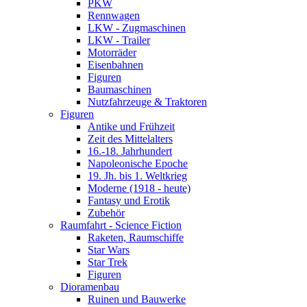
PKW
Rennwagen
LKW - Zugmaschinen
LKW - Trailer
Motorräder
Eisenbahnen
Figuren
Baumaschinen
Nutzfahrzeuge & Traktoren
Figuren
Antike und Frühzeit
Zeit des Mittelalters
16.-18. Jahrhundert
Napoleonische Epoche
19. Jh. bis 1. Weltkrieg
Moderne (1918 - heute)
Fantasy und Erotik
Zubehör
Raumfahrt - Science Fiction
Raketen, Raumschiffe
Star Wars
Star Trek
Figuren
Dioramenbau
Ruinen und Bauwerke