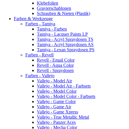
Klebefolien
Gravierschablonen
Schrauben & Nieten (Plastik)
Farben & Werkzeuge
Farben - Tamiya
Tamiya - Farben
Tamiya - Lacquer Paints LP
Tamiya - Acryl Spraydosen TS
Tamiya - Acryl Spraydosen AS
Tamiya - Lexan Spraydosen PS
Farben - Revell
Revell - Email Color
Revell - Aqua Color
Revell - Spraydosen
Farben - Vallejo
Vallejo - Model Air
Vallejo - Model Air - Farbsets
Vallejo - Model Color
Vallejo - Model Color - Farbsets
Vallejo - Game Color
Vallejo - Game Air
Vallejo - Game Xpress
Vallejo - True Metallic Metal
Vallejo - Panzer Aces
Vallejo - Mecha Color