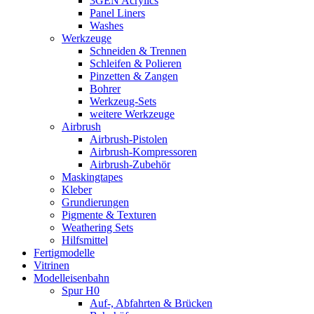
3GEN Acrylics
Panel Liners
Washes
Werkzeuge
Schneiden & Trennen
Schleifen & Polieren
Pinzetten & Zangen
Bohrer
Werkzeug-Sets
weitere Werkzeuge
Airbrush
Airbrush-Pistolen
Airbrush-Kompressoren
Airbrush-Zubehör
Maskingtapes
Kleber
Grundierungen
Pigmente & Texturen
Weathering Sets
Hilfsmittel
Fertigmodelle
Vitrinen
Modelleisenbahn
Spur H0
Auf-, Abfahrten & Brücken