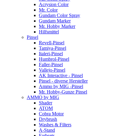
Acrysion Color
Mr. Color
Gundam Color Spray
Gundam Marker
Mr. Hobby Marker
Hilfsmittel
Pinsel
Revell-Pinsel
Tamiya-Pinsel
Italeri-Pinsel
Humbrol-Pinsel
Faller-Pinsel
Vallejo-Pinsel
AK Interactive - Pinsel
Pinsel - diverse Hersteller
Ammo by MIG -Pinsel
Mr. Hobby-Gunze Pinsel
AMMO by MIG
Shader
ATOM
Cobra Motor
Drybrush
Washes & Filters
A-Stand
Farbsets