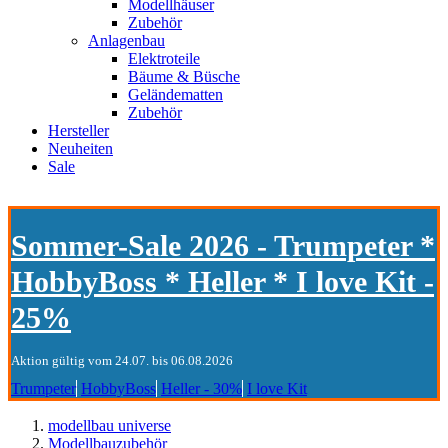
Modellhäuser
Zubehör
Anlagenbau
Elektroteile
Bäume & Büsche
Geländematten
Zubehör
Hersteller
Neuheiten
Sale
Sommer-Sale 2026 - Trumpeter *
HobbyBoss * Heller * I love Kit -
25%
Aktion gültig vom 24.07. bis 06.08.2026
Trumpeter
HobbyBoss
Heller - 30%
I love Kit
modellbau universe
Modellbauzubehör