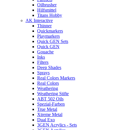
Oilbrusher
Hilfsmittel
Titans Hobby
AK Interactive
Thinner
Quickmarkers
Playmarkers
Quick GEN Sets
Quick GEN
Gouache
Inks
Filters
Deep Shades
Sprays
Real Colors Markers
Real Colors
Weathering
Weathering Stifte
ABT 502 Oils
Spezial-Farben
True Metal
Xtreme Metal
Dual Exo
3GEN Acrylics - Sets