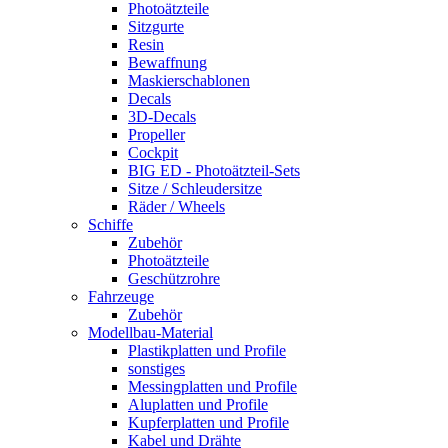
Photoätzteile
Sitzgurte
Resin
Bewaffnung
Maskierschablonen
Decals
3D-Decals
Propeller
Cockpit
BIG ED - Photoätzteil-Sets
Sitze / Schleudersitze
Räder / Wheels
Schiffe
Zubehör
Photoätzteile
Geschützrohre
Fahrzeuge
Zubehör
Modellbau-Material
Plastikplatten und Profile
sonstiges
Messingplatten und Profile
Aluplatten und Profile
Kupferplatten und Profile
Kabel und Drähte