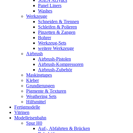
3GEN Acrylics
Panel Liners
Washes
Werkzeuge
Schneiden & Trennen
Schleifen & Polieren
Pinzetten & Zangen
Bohrer
Werkzeug-Sets
weitere Werkzeuge
Airbrush
Airbrush-Pistolen
Airbrush-Kompressoren
Airbrush-Zubehör
Maskingtapes
Kleber
Grundierungen
Pigmente & Texturen
Weathering Sets
Hilfsmittel
Fertigmodelle
Vitrinen
Modelleisenbahn
Spur H0
Auf-, Abfahrten & Brücken