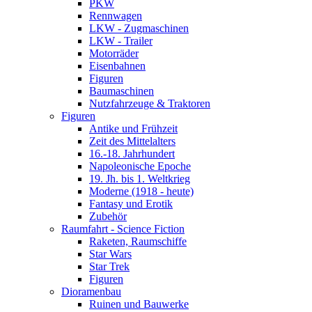
PKW
Rennwagen
LKW - Zugmaschinen
LKW - Trailer
Motorräder
Eisenbahnen
Figuren
Baumaschinen
Nutzfahrzeuge & Traktoren
Figuren
Antike und Frühzeit
Zeit des Mittelalters
16.-18. Jahrhundert
Napoleonische Epoche
19. Jh. bis 1. Weltkrieg
Moderne (1918 - heute)
Fantasy und Erotik
Zubehör
Raumfahrt - Science Fiction
Raketen, Raumschiffe
Star Wars
Star Trek
Figuren
Dioramenbau
Ruinen und Bauwerke