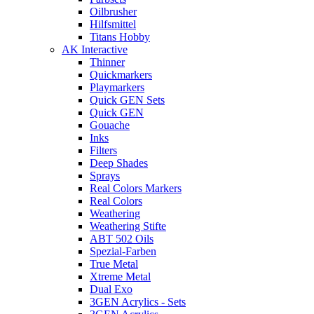
Oilbrusher
Hilfsmittel
Titans Hobby
AK Interactive
Thinner
Quickmarkers
Playmarkers
Quick GEN Sets
Quick GEN
Gouache
Inks
Filters
Deep Shades
Sprays
Real Colors Markers
Real Colors
Weathering
Weathering Stifte
ABT 502 Oils
Spezial-Farben
True Metal
Xtreme Metal
Dual Exo
3GEN Acrylics - Sets