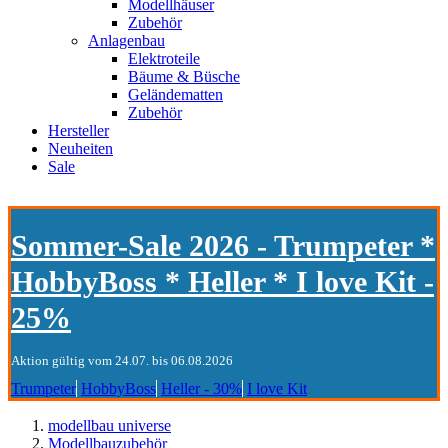
Modellhäuser
Zubehör
Anlagenbau
Elektroteile
Bäume & Büsche
Geländematten
Zubehör
Hersteller
Neuheiten
Sale
Sommer-Sale 2026 - Trumpeter *
HobbyBoss * Heller * I love Kit -
25%
Aktion gültig vom 24.07. bis 06.08.2026
Trumpeter
HobbyBoss
Heller - 30%
I love Kit
modellbau universe
Modellbauzubehör