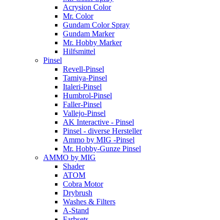
Acrysion Color
Mr. Color
Gundam Color Spray
Gundam Marker
Mr. Hobby Marker
Hilfsmittel
Pinsel
Revell-Pinsel
Tamiya-Pinsel
Italeri-Pinsel
Humbrol-Pinsel
Faller-Pinsel
Vallejo-Pinsel
AK Interactive - Pinsel
Pinsel - diverse Hersteller
Ammo by MIG -Pinsel
Mr. Hobby-Gunze Pinsel
AMMO by MIG
Shader
ATOM
Cobra Motor
Drybrush
Washes & Filters
A-Stand
Farbsets