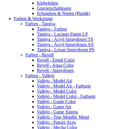
Klebefolien
Gravierschablonen
Schrauben & Nieten (Plastik)
Farben & Werkzeuge
Farben - Tamiya
Tamiya - Farben
Tamiya - Lacquer Paints LP
Tamiya - Acryl Spraydosen TS
Tamiya - Acryl Spraydosen AS
Tamiya - Lexan Spraydosen PS
Farben - Revell
Revell - Email Color
Revell - Aqua Color
Revell - Spraydosen
Farben - Vallejo
Vallejo - Model Air
Vallejo - Model Air - Farbsets
Vallejo - Model Color
Vallejo - Model Color - Farbsets
Vallejo - Game Color
Vallejo - Game Air
Vallejo - Game Xpress
Vallejo - True Metallic Metal
Vallejo - Panzer Aces
Vallejo - Mecha Color