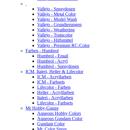
Vallejo - Spraydosen
Vallejo - Metal Color
Vallejo - Model Wash
Vallejo - Grundierungen
Vallejo - Weathering
Vallejo - Traincolor
Vallejo - Hilfsmittel
Vallejo - Premium RC-Color
Farben - Humbrol
Humbrol - Email
Humbrol - Acryl
Humbrol - Spraydosen
ICM, Italeri, Heller & Lifecolor
ICM - Acrylfarben
ICM - Farbsets
Lifecolor - Farben
Heller - Acrylfarben
Italeri - Acrylfarben
Lifecolor - Farbsets
Mr Hobby-Gunze
Aqueous Hobby Colors
Aqueous Gundam Color
Gundam Color
Mr. Color Spray