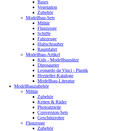
Bases
Vegetation
Zubehör
Modellbau-Sets
Militär
Flugzeuge
Schiffe
Fahrzeuge
Hubschrauber
Raumfahrt
Modellbau-Artikel
Kids - Modellbausätze
Dinosaurier
Leonardo da Vinci - Plastik
Hersteller-Kataloge
Modellbau-Literatur
Modellbauzubehör
Militär
Zubehör
Ketten & Räder
Photoätzteile
Conversion-Sets
Geschützrohre
Flugzeuge
Zubehör