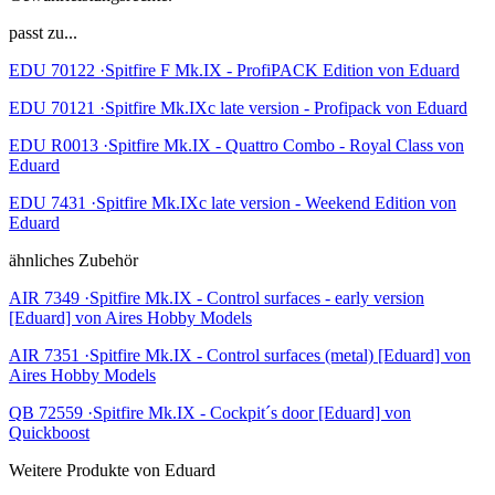
passt zu...
EDU 70122 ·Spitfire F Mk.IX - ProfiPACK Edition von Eduard
EDU 70121 ·Spitfire Mk.IXc late version - Profipack von Eduard
EDU R0013 ·Spitfire Mk.IX - Quattro Combo - Royal Class von
Eduard
EDU 7431 ·Spitfire Mk.IXc late version - Weekend Edition von
Eduard
ähnliches Zubehör
AIR 7349 ·Spitfire Mk.IX - Control surfaces - early version
[Eduard] von Aires Hobby Models
AIR 7351 ·Spitfire Mk.IX - Control surfaces (metal) [Eduard] von
Aires Hobby Models
QB 72559 ·Spitfire Mk.IX - Cockpit´s door [Eduard] von
Quickboost
Weitere Produkte von Eduard