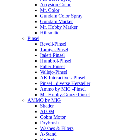
Acrysion Color
Mr. Color
Gundam Color Spray
Gundam Marker
Mr. Hobby Marker
Hilfsmittel
Pinsel
Revell-Pinsel
Tamiya-Pinsel
Italeri-Pinsel
Humbrol-Pinsel
Faller-Pinsel
Vallejo-Pinsel
AK Interactive - Pinsel
Pinsel - diverse Hersteller
Ammo by MIG -Pinsel
Mr. Hobby-Gunze Pinsel
AMMO by MIG
Shader
ATOM
Cobra Motor
Drybrush
Washes & Filters
A-Stand
Farbsets