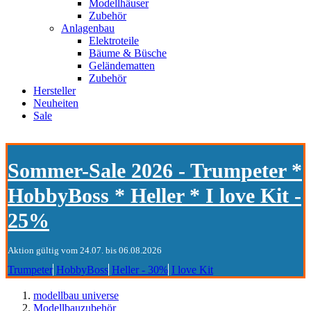
Modellhäuser
Zubehör
Anlagenbau
Elektroteile
Bäume & Büsche
Geländematten
Zubehör
Hersteller
Neuheiten
Sale
Sommer-Sale 2026 - Trumpeter *
HobbyBoss * Heller * I love Kit -
25%
Aktion gültig vom 24.07. bis 06.08.2026
Trumpeter
HobbyBoss
Heller - 30%
I love Kit
modellbau universe
Modellbauzubehör