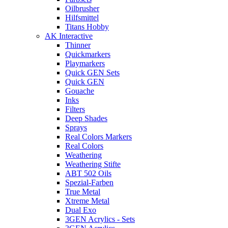
Oilbrusher
Hilfsmittel
Titans Hobby
AK Interactive
Thinner
Quickmarkers
Playmarkers
Quick GEN Sets
Quick GEN
Gouache
Inks
Filters
Deep Shades
Sprays
Real Colors Markers
Real Colors
Weathering
Weathering Stifte
ABT 502 Oils
Spezial-Farben
True Metal
Xtreme Metal
Dual Exo
3GEN Acrylics - Sets