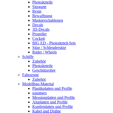
Photoätzteile
Sitzgurte
Resin
Bewaffnung
Maskierschablonen
Decals
3D-Decals
Propeller
Cockpit
BIG ED - Photoätzteil-Sets
Sitze / Schleudersitze
Räder / Wheels
Schiffe
Zubehör
Photoätzteile
Geschützrohre
Fahrzeuge
Zubehör
Modellbau-Material
Plastikplatten und Profile
sonstiges
Messingplatten und Profile
Aluplatten und Profile
Kupferplatten und Profile
Kabel und Drähte