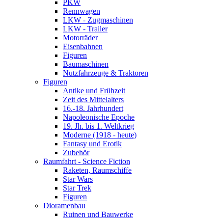
PKW
Rennwagen
LKW - Zugmaschinen
LKW - Trailer
Motorräder
Eisenbahnen
Figuren
Baumaschinen
Nutzfahrzeuge & Traktoren
Figuren
Antike und Frühzeit
Zeit des Mittelalters
16.-18. Jahrhundert
Napoleonische Epoche
19. Jh. bis 1. Weltkrieg
Moderne (1918 - heute)
Fantasy und Erotik
Zubehör
Raumfahrt - Science Fiction
Raketen, Raumschiffe
Star Wars
Star Trek
Figuren
Dioramenbau
Ruinen und Bauwerke