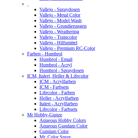
Vallejo - Spraydosen
Vallejo - Metal Color
Vallejo - Model Wash
Vallejo - Grundierungen
Vallejo - Weathering
Vallejo - Traincolor
Vallejo - Hilfsmittel
Vallejo - Premium RC-Color
Farben - Humbrol
Humbrol - Email
Humbrol - Acryl
Humbrol - Spraydosen
ICM, Italeri, Heller & Lifecolor
ICM - Acrylfarben
ICM - Farbsets
Lifecolor - Farben
Heller - Acrylfarben
Italeri - Acrylfarben
Lifecolor - Farbsets
Mr Hobby-Gunze
Aqueous Hobby Colors
Aqueous Gundam Color
Gundam Color
Mr. Color Spray