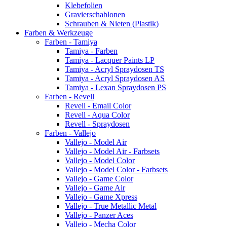
Klebefolien
Gravierschablonen
Schrauben & Nieten (Plastik)
Farben & Werkzeuge
Farben - Tamiya
Tamiya - Farben
Tamiya - Lacquer Paints LP
Tamiya - Acryl Spraydosen TS
Tamiya - Acryl Spraydosen AS
Tamiya - Lexan Spraydosen PS
Farben - Revell
Revell - Email Color
Revell - Aqua Color
Revell - Spraydosen
Farben - Vallejo
Vallejo - Model Air
Vallejo - Model Air - Farbsets
Vallejo - Model Color
Vallejo - Model Color - Farbsets
Vallejo - Game Color
Vallejo - Game Air
Vallejo - Game Xpress
Vallejo - True Metallic Metal
Vallejo - Panzer Aces
Vallejo - Mecha Color