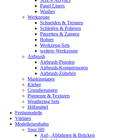
3GEN Acrylics
Panel Liners
Washes
Werkzeuge
Schneiden & Trennen
Schleifen & Polieren
Pinzetten & Zangen
Bohrer
Werkzeug-Sets
weitere Werkzeuge
Airbrush
Airbrush-Pistolen
Airbrush-Kompressoren
Airbrush-Zubehör
Maskingtapes
Kleber
Grundierungen
Pigmente & Texturen
Weathering Sets
Hilfsmittel
Fertigmodelle
Vitrinen
Modelleisenbahn
Spur H0
Auf-, Abfahrten & Brücken