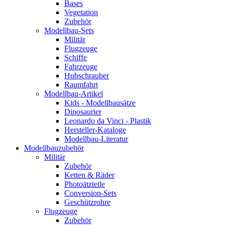
Bases
Vegetation
Zubehör
Modellbau-Sets
Militär
Flugzeuge
Schiffe
Fahrzeuge
Hubschrauber
Raumfahrt
Modellbau-Artikel
Kids - Modellbausätze
Dinosaurier
Leonardo da Vinci - Plastik
Hersteller-Kataloge
Modellbau-Literatur
Modellbauzubehör
Militär
Zubehör
Ketten & Räder
Photoätzteile
Conversion-Sets
Geschützrohre
Flugzeuge
Zubehör