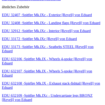
ähnliches Zubehör
EDU 32407 ·Spitfire Mk.IXc - Exterior [Revell] von Eduard
EDU 32408 ·Spitfire Mk.IXc - Landing flaps [Revell] von Eduard
EDU 32912 ·Spitfire Mk.IXc - Interior [Revell] von Eduard
EDU 33172 ·Spitfire Mk.IXc [Revell] von Eduard
EDU 33173 ·Spitfire Mk.IXc - Seatbelts STEEL [Revell] von
Eduard
EDU 632106 ·Spitfire Mk.IX - Wheels 4-spoke [Revell] von
Eduard
EDU 632107 ·Spitfire Mk.IX - Wheels 5-spoke [Revell] von
Eduard
EDU 632108 ·Spirfire Mk.IX - Exhaust stack-fishtail [Revell] von
Eduard
EDU 632109 ·Spitfire Mk.IXc - Undercarriage legs BRONZ
[Revell] von Eduard