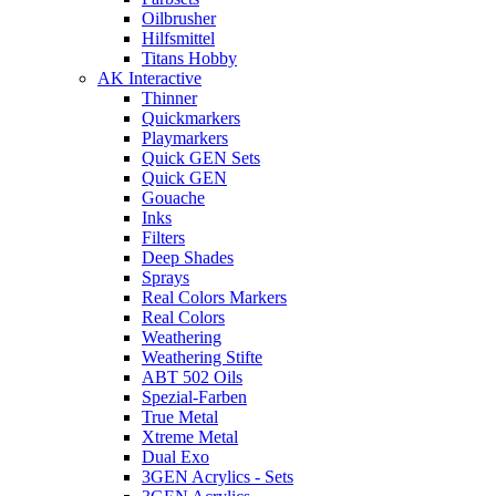
Oilbrusher
Hilfsmittel
Titans Hobby
AK Interactive
Thinner
Quickmarkers
Playmarkers
Quick GEN Sets
Quick GEN
Gouache
Inks
Filters
Deep Shades
Sprays
Real Colors Markers
Real Colors
Weathering
Weathering Stifte
ABT 502 Oils
Spezial-Farben
True Metal
Xtreme Metal
Dual Exo
3GEN Acrylics - Sets