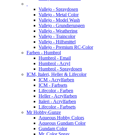
Vallejo - Spraydosen
Vallejo - Metal Color
Vallejo - Model Wash
Vallejo - Grundierungen
Vallejo - Weathering
Vallejo - Traincolor
Vallejo - Hilfsmittel
Vallejo - Premium RC-Color
Farben - Humbrol
Humbrol - Email
Humbrol - Acryl
Humbrol - Spraydosen
ICM, Italeri, Heller & Lifecolor
ICM - Acrylfarben
ICM - Farbsets
Lifecolor - Farben
Heller - Acrylfarben
Italeri - Acrylfarben
Lifecolor - Farbsets
Mr Hobby-Gunze
Aqueous Hobby Colors
Aqueous Gundam Color
Gundam Color
Mr. Color Spray