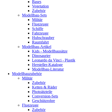
Bases
Vegetation
Zubehör
Modellbau-Sets
Militär
Flugzeuge
Schiffe
Fahrzeuge
Hubschrauber
Raumfahrt
Modellbau-Artikel
Kids - Modellbausätze
Dinosaurier
Leonardo da Vinci - Plastik
Hersteller-Kataloge
Modellbau-Literatur
Modellbauzubehör
Militär
Zubehör
Ketten & Räder
Photoätzteile
Conversion-Sets
Geschützrohre
Flugzeuge
Zubehör