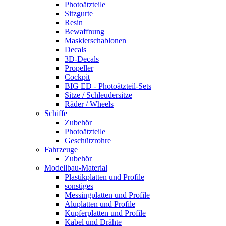
Photoätzteile
Sitzgurte
Resin
Bewaffnung
Maskierschablonen
Decals
3D-Decals
Propeller
Cockpit
BIG ED - Photoätzteil-Sets
Sitze / Schleudersitze
Räder / Wheels
Schiffe
Zubehör
Photoätzteile
Geschützrohre
Fahrzeuge
Zubehör
Modellbau-Material
Plastikplatten und Profile
sonstiges
Messingplatten und Profile
Aluplatten und Profile
Kupferplatten und Profile
Kabel und Drähte