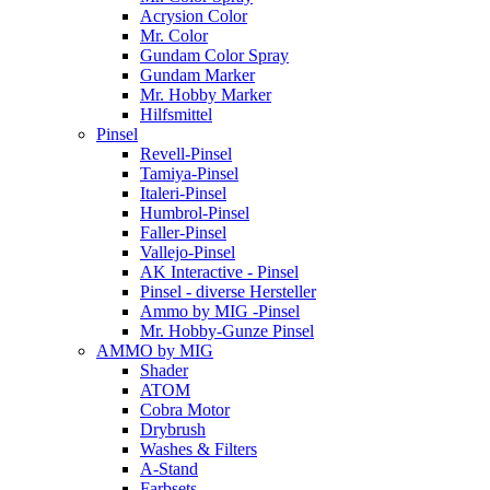
Acrysion Color
Mr. Color
Gundam Color Spray
Gundam Marker
Mr. Hobby Marker
Hilfsmittel
Pinsel
Revell-Pinsel
Tamiya-Pinsel
Italeri-Pinsel
Humbrol-Pinsel
Faller-Pinsel
Vallejo-Pinsel
AK Interactive - Pinsel
Pinsel - diverse Hersteller
Ammo by MIG -Pinsel
Mr. Hobby-Gunze Pinsel
AMMO by MIG
Shader
ATOM
Cobra Motor
Drybrush
Washes & Filters
A-Stand
Farbsets