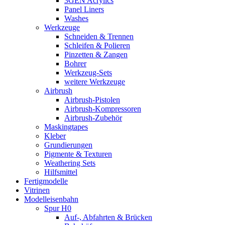
3GEN Acrylics
Panel Liners
Washes
Werkzeuge
Schneiden & Trennen
Schleifen & Polieren
Pinzetten & Zangen
Bohrer
Werkzeug-Sets
weitere Werkzeuge
Airbrush
Airbrush-Pistolen
Airbrush-Kompressoren
Airbrush-Zubehör
Maskingtapes
Kleber
Grundierungen
Pigmente & Texturen
Weathering Sets
Hilfsmittel
Fertigmodelle
Vitrinen
Modelleisenbahn
Spur H0
Auf-, Abfahrten & Brücken