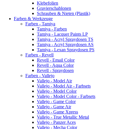
Klebefolien
Gravierschablonen
Schrauben & Nieten (Plastik)
Farben & Werkzeuge
Farben - Tamiya
Tamiya - Farben
Tamiya - Lacquer Paints LP
Tamiya - Acryl Spraydosen TS
Tamiya - Acryl Spraydosen AS
Tamiya - Lexan Spraydosen PS
Farben - Revell
Revell - Email Color
Revell - Aqua Color
Revell - Spraydosen
Farben - Vallejo
Vallejo - Model Air
Vallejo - Model Air - Farbsets
Vallejo - Model Color
Vallejo - Model Color - Farbsets
Vallejo - Game Color
Vallejo - Game Air
Vallejo - Game Xpress
Vallejo - True Metallic Metal
Vallejo - Panzer Aces
Vallejo - Mecha Color