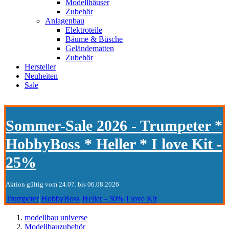
Modellhäuser
Zubehör
Anlagenbau
Elektroteile
Bäume & Büsche
Geländematten
Zubehör
Hersteller
Neuheiten
Sale
Sommer-Sale 2026 - Trumpeter *
HobbyBoss * Heller * I love Kit -
25%
Aktion gültig vom 24.07. bis 06.08.2026
Trumpeter
HobbyBoss
Heller - 30%
I love Kit
modellbau universe
Modellbauzubehör