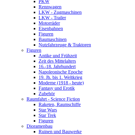
PKW
Rennwagen
LKW - Zugmaschinen
LKW - Trailer
Motorräder
Eisenbahnen
Figuren
Baumaschinen
Nutzfahrzeuge & Traktoren
Figuren
Antike und Frühzeit
Zeit des Mittelalters
16.-18. Jahrhundert
Napoleonische Epoche
19. Jh. bis 1. Weltkrieg
Moderne (1918 - heute)
Fantasy und Erotik
Zubehör
Raumfahrt - Science Fiction
Raketen, Raumschiffe
Star Wars
Star Trek
Figuren
Dioramenbau
Ruinen und Bauwerke