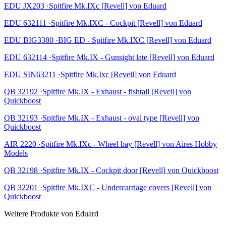
EDU JX203 ·Spitfire Mk.IXc [Revell] von Eduard
EDU 632111 ·Spitfire Mk.IXC - Cockpit [Revell] von Eduard
EDU BIG3380 ·BIG ED - Spitfire Mk.IXC [Revell] von Eduard
EDU 632114 ·Spitfire Mk.IX - Gunsight late [Revell] von Eduard
EDU SIN63211 ·Spitfire Mk.Ixc [Revell] von Eduard
QB 32192 ·Spitfire Mk.IX - Exhaust - fishtail [Revell] von
Quickboost
QB 32193 ·Spitfire Mk.IX - Exhaust - oval type [Revell] von
Quickboost
AIR 2220 ·Spitfire Mk.IXc - Wheel bay [Revell] von Aires Hobby
Models
QB 32198 ·Spitfire Mk.IX - Cockpit door [Revell] von Quickboost
QB 32201 ·Spitfire Mk.IXC - Undercarriage covers [Revell] von
Quickboost
Weitere Produkte von Eduard