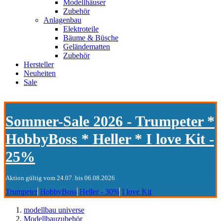
Modellhäuser
Zubehör
Anlagenbau
Elektroteile
Bäume & Büsche
Geländematten
Zubehör
Hersteller
Neuheiten
Sale
Sommer-Sale 2026 - Trumpeter *
HobbyBoss * Heller * I love Kit -
25%
Aktion gültig vom 24.07. bis 06.08.2026
Trumpeter
HobbyBoss
Heller - 30%
I love Kit
modellbau universe
Modellbauzubehör