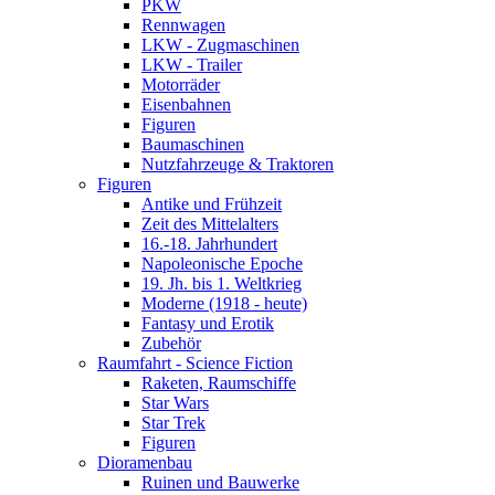
PKW
Rennwagen
LKW - Zugmaschinen
LKW - Trailer
Motorräder
Eisenbahnen
Figuren
Baumaschinen
Nutzfahrzeuge & Traktoren
Figuren
Antike und Frühzeit
Zeit des Mittelalters
16.-18. Jahrhundert
Napoleonische Epoche
19. Jh. bis 1. Weltkrieg
Moderne (1918 - heute)
Fantasy und Erotik
Zubehör
Raumfahrt - Science Fiction
Raketen, Raumschiffe
Star Wars
Star Trek
Figuren
Dioramenbau
Ruinen und Bauwerke