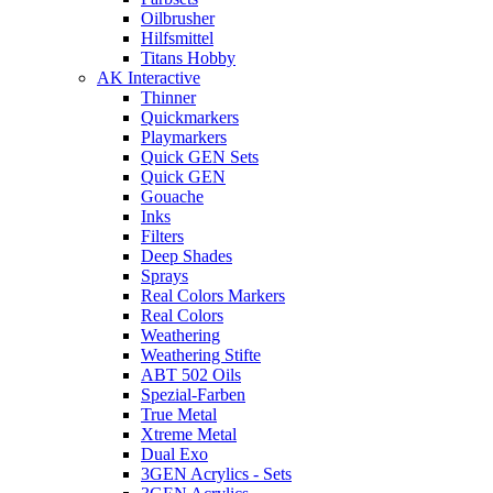
Oilbrusher
Hilfsmittel
Titans Hobby
AK Interactive
Thinner
Quickmarkers
Playmarkers
Quick GEN Sets
Quick GEN
Gouache
Inks
Filters
Deep Shades
Sprays
Real Colors Markers
Real Colors
Weathering
Weathering Stifte
ABT 502 Oils
Spezial-Farben
True Metal
Xtreme Metal
Dual Exo
3GEN Acrylics - Sets