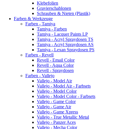
Klebefolien
Gravierschablonen
Schrauben & Nieten (Plastik)
Farben & Werkzeuge
Farben - Tamiya
Tamiya - Farben
Tamiya - Lacquer Paints LP
Tamiya - Acryl Spraydosen TS
Tamiya - Acryl Spraydosen AS
Tamiya - Lexan Spraydosen PS
Farben - Revell
Revell - Email Color
Revell - Aqua Color
Revell - Spraydosen
Farben - Vallejo
Vallejo - Model Air
Vallejo - Model Air - Farbsets
Vallejo - Model Color
Vallejo - Model Color - Farbsets
Vallejo - Game Color
Vallejo - Game Air
Vallejo - Game Xpress
Vallejo - True Metallic Metal
Vallejo - Panzer Aces
Vallejo - Mecha Color