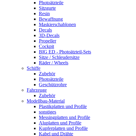
Photoätzteile
Sitzgurte
Resin
Bewaffnung
Maskierschablonen
Decals
3D-Decals
Propeller
Cockpit
BIG ED - Photoätzteil-Sets
Sitze / Schleudersitze
Räder / Wheels
Schiffe
Zubehör
Photoätzteile
Geschützrohre
Fahrzeuge
Zubehör
Modellbau-Material
Plastikplatten und Profile
sonstiges
Messingplatten und Profile
Aluplatten und Profile
Kupferplatten und Profile
Kabel und Drähte