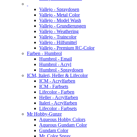
Vallejo - Spraydosen
Vallejo - Metal Color
Vallejo - Model Wash
Vallejo - Grundierungen
Vallejo - Weathering
Vallejo - Traincolor
Vallejo - Hilfsmittel
Vallejo - Premium RC-Color
Farben - Humbrol
Humbrol - Email
Humbrol - Acryl
Humbrol - Spraydosen
ICM, Italeri, Heller & Lifecolor
ICM - Acrylfarben
ICM - Farbsets
Lifecolor - Farben
Heller - Acrylfarben
Italeri - Acrylfarben
Lifecolor - Farbsets
Mr Hobby-Gunze
Aqueous Hobby Colors
Aqueous Gundam Color
Gundam Color
Mr. Color Spray