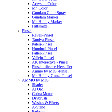
Acrysion Color
Mr. Color
Gundam Color Spray
Gundam Marker
Mr. Hobby Marker
Hilfsmittel
Pinsel
Revell-Pinsel
Tamiya-Pinsel
Italeri-Pinsel
Humbrol-Pinsel
Faller-Pinsel
Vallejo-Pinsel
AK Interactive - Pinsel
Pinsel - diverse Hersteller
Ammo by MIG -Pinsel
Mr. Hobby-Gunze Pinsel
AMMO by MIG
Shader
ATOM
Cobra Motor
Drybrush
Washes & Filters
A-Stand
Farbsets