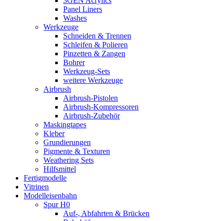
3GEN Acrylics
Panel Liners
Washes
Werkzeuge
Schneiden & Trennen
Schleifen & Polieren
Pinzetten & Zangen
Bohrer
Werkzeug-Sets
weitere Werkzeuge
Airbrush
Airbrush-Pistolen
Airbrush-Kompressoren
Airbrush-Zubehör
Maskingtapes
Kleber
Grundierungen
Pigmente & Texturen
Weathering Sets
Hilfsmittel
Fertigmodelle
Vitrinen
Modelleisenbahn
Spur H0
Auf-, Abfahrten & Brücken