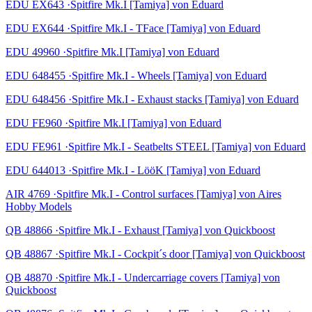
EDU EX643 ·Spitfire Mk.I [Tamiya] von Eduard
EDU EX644 ·Spitfire Mk.I - TFace [Tamiya] von Eduard
EDU 49960 ·Spitfire Mk.I [Tamiya] von Eduard
EDU 648455 ·Spitfire Mk.I - Wheels [Tamiya] von Eduard
EDU 648456 ·Spitfire Mk.I - Exhaust stacks [Tamiya] von Eduard
EDU FE960 ·Spitfire Mk.I [Tamiya] von Eduard
EDU FE961 ·Spitfire Mk.I - Seatbelts STEEL [Tamiya] von Eduard
EDU 644013 ·Spitfire Mk.I - LööK [Tamiya] von Eduard
AIR 4769 ·Spitfire Mk.I - Control surfaces [Tamiya] von Aires
Hobby Models
QB 48866 ·Spitfire Mk.I - Exhaust [Tamiya] von Quickboost
QB 48867 ·Spitfire Mk.I - Cockpit´s door [Tamiya] von Quickboost
QB 48870 ·Spitfire Mk.I - Undercarriage covers [Tamiya] von
Quickboost