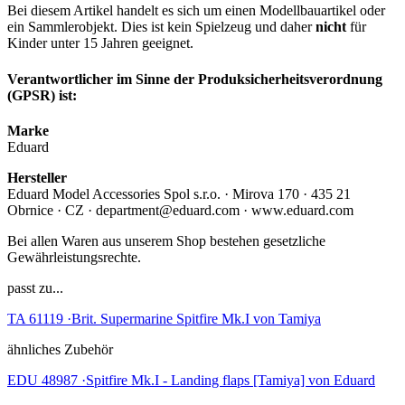
Bei diesem Artikel handelt es sich um einen Modellbauartikel oder
ein Sammlerobjekt. Dies ist kein Spielzeug und daher
nicht
für
Kinder unter 15 Jahren geeignet.
Verantwortlicher im Sinne der Produksicherheitsverordnung
(GPSR) ist:
Marke
Eduard
Hersteller
Eduard Model Accessories Spol s.r.o. · Mirova 170 · 435 21
Obrnice · CZ · department@eduard.com · www.eduard.com
Bei allen Waren aus unserem Shop bestehen gesetzliche
Gewährleistungsrechte.
passt zu...
TA 61119 ·Brit. Supermarine Spitfire Mk.I von Tamiya
ähnliches Zubehör
EDU 48987 ·Spitfire Mk.I - Landing flaps [Tamiya] von Eduard