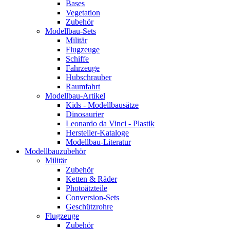
Bases
Vegetation
Zubehör
Modellbau-Sets
Militär
Flugzeuge
Schiffe
Fahrzeuge
Hubschrauber
Raumfahrt
Modellbau-Artikel
Kids - Modellbausätze
Dinosaurier
Leonardo da Vinci - Plastik
Hersteller-Kataloge
Modellbau-Literatur
Modellbauzubehör
Militär
Zubehör
Ketten & Räder
Photoätzteile
Conversion-Sets
Geschützrohre
Flugzeuge
Zubehör