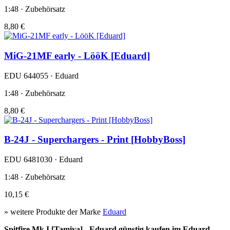
1:48 · Zubehörsatz
8,80 €
MiG-21MF early - LööK [Eduard]
EDU 644055 · Eduard
1:48 · Zubehörsatz
8,80 €
B-24J - Superchargers - Print [HobbyBoss]
EDU 6481030 · Eduard
1:48 · Zubehörsatz
10,15 €
» weitere Produkte der Marke
Eduard
Spitfire Mk.I [Tamiya] - Eduard günstig kaufen im Eduard-