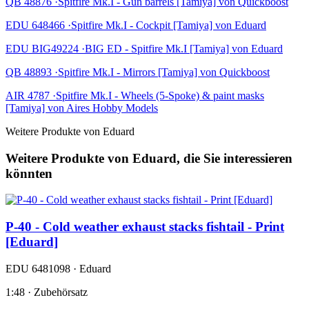
QB 48876 ·Spitfire Mk.I - Gun barrels [Tamiya] von Quickboost
EDU 648466 ·Spitfire Mk.I - Cockpit [Tamiya] von Eduard
EDU BIG49224 ·BIG ED - Spitfire Mk.I [Tamiya] von Eduard
QB 48893 ·Spitfire Mk.I - Mirrors [Tamiya] von Quickboost
AIR 4787 ·Spitfire Mk.I - Wheels (5-Spoke) & paint masks
[Tamiya] von Aires Hobby Models
Weitere Produkte von Eduard
Weitere Produkte von Eduard, die Sie interessieren
könnten
P-40 - Cold weather exhaust stacks fishtail - Print
[Eduard]
EDU 6481098 · Eduard
1:48 · Zubehörsatz