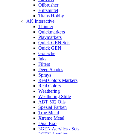
Oilbrusher
Hilfsmittel
Titans Hobby
AK Interactive
Thinner
Quickmarkers
Playmarkers
Quick GEN Sets
Quick GEN
Gouache
Inks
Filters
Deep Shades
Sprays
Real Colors Markers
Real Colors
Weathering
Weathering Stifte
ABT 502 Oils
Spezial-Farben
True Metal
Xtreme Metal
Dual Exo
3GEN Acrylics - Sets