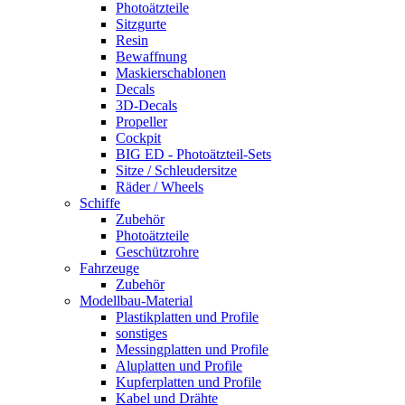
Photoätzteile
Sitzgurte
Resin
Bewaffnung
Maskierschablonen
Decals
3D-Decals
Propeller
Cockpit
BIG ED - Photoätzteil-Sets
Sitze / Schleudersitze
Räder / Wheels
Schiffe
Zubehör
Photoätzteile
Geschützrohre
Fahrzeuge
Zubehör
Modellbau-Material
Plastikplatten und Profile
sonstiges
Messingplatten und Profile
Aluplatten und Profile
Kupferplatten und Profile
Kabel und Drähte