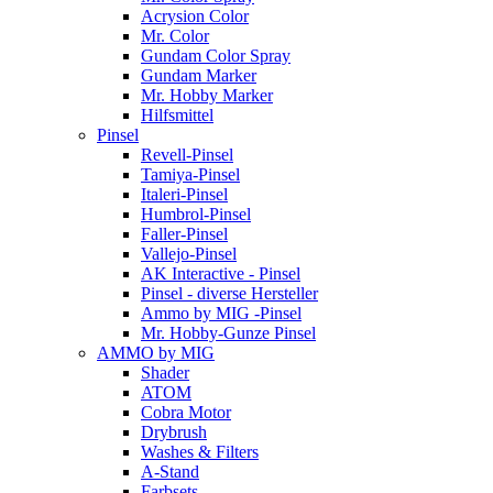
Acrysion Color
Mr. Color
Gundam Color Spray
Gundam Marker
Mr. Hobby Marker
Hilfsmittel
Pinsel
Revell-Pinsel
Tamiya-Pinsel
Italeri-Pinsel
Humbrol-Pinsel
Faller-Pinsel
Vallejo-Pinsel
AK Interactive - Pinsel
Pinsel - diverse Hersteller
Ammo by MIG -Pinsel
Mr. Hobby-Gunze Pinsel
AMMO by MIG
Shader
ATOM
Cobra Motor
Drybrush
Washes & Filters
A-Stand
Farbsets