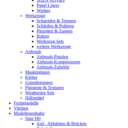
3GEN Acrylics
Panel Liners
Washes
Werkzeuge
Schneiden & Trennen
Schleifen & Polieren
Pinzetten & Zangen
Bohrer
Werkzeug-Sets
weitere Werkzeuge
Airbrush
Airbrush-Pistolen
Airbrush-Kompressoren
Airbrush-Zubehör
Maskingtapes
Kleber
Grundierungen
Pigmente & Texturen
Weathering Sets
Hilfsmittel
Fertigmodelle
Vitrinen
Modelleisenbahn
Spur H0
Auf-, Abfahrten & Brücken