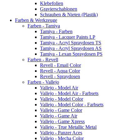
Klebefolien
Gravierschablonen
Schrauben & Nieten (Plastik)
Farben & Werkzeuge
Farben - Tamiya
Tamiya - Farben
Tamiya - Lacquer Paints LP
Tamiya - Acryl Spraydosen TS
Tamiya - Acryl Spraydosen AS
Tamiya - Lexan Spraydosen PS
Farben - Revell
Revell - Email Color
Revell - Aqua Color
Revell - Spraydosen
Farben - Vallejo
Vallejo - Model Air
Vallejo - Model Air - Farbsets
Vallejo - Model Color
Vallejo - Model Color - Farbsets
Vallejo - Game Color
Vallejo - Game Air
Vallejo - Game Xpress
Vallejo - True Metallic Metal
Vallejo - Panzer Aces
Vallejo - Mecha Color