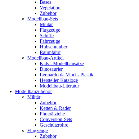
Bases
Vegetation
Zubehör
Modellbau-Sets
Militär
Flugzeuge
Schiffe
Fahrzeuge
Hubschrauber
Raumfahrt
Modellbau-Artikel
Kids - Modellbausätze
Dinosaurier
Leonardo da Vinci - Plastik
Hersteller-Kataloge
Modellbau-Literatur
Modellbauzubehör
Militär
Zubehör
Ketten & Räder
Photoätzteile
Conversion-Sets
Geschützrohre
Flugzeuge
Zubehör