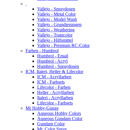
Vallejo - Spraydosen
Vallejo - Metal Color
Vallejo - Model Wash
Vallejo - Grundierungen
Vallejo - Weathering
Vallejo - Traincolor
Vallejo - Hilfsmittel
Vallejo - Premium RC-Color
Farben - Humbrol
Humbrol - Email
Humbrol - Acryl
Humbrol - Spraydosen
ICM, Italeri, Heller & Lifecolor
ICM - Acrylfarben
ICM - Farbsets
Lifecolor - Farben
Heller - Acrylfarben
Italeri - Acrylfarben
Lifecolor - Farbsets
Mr Hobby-Gunze
Aqueous Hobby Colors
Aqueous Gundam Color
Gundam Color
Mr. Color Spray