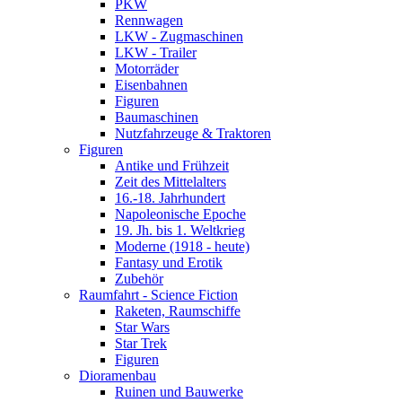
PKW
Rennwagen
LKW - Zugmaschinen
LKW - Trailer
Motorräder
Eisenbahnen
Figuren
Baumaschinen
Nutzfahrzeuge & Traktoren
Figuren
Antike und Frühzeit
Zeit des Mittelalters
16.-18. Jahrhundert
Napoleonische Epoche
19. Jh. bis 1. Weltkrieg
Moderne (1918 - heute)
Fantasy und Erotik
Zubehör
Raumfahrt - Science Fiction
Raketen, Raumschiffe
Star Wars
Star Trek
Figuren
Dioramenbau
Ruinen und Bauwerke