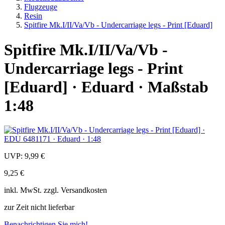
Flugzeuge
Resin
Spitfire Mk.I/II/Va/Vb - Undercarriage legs - Print [Eduard]
Spitfire Mk.I/II/Va/Vb -
Undercarriage legs - Print
[Eduard] · Eduard · Maßstab
1:48
UVP:
9,99 €
9,25 €
inkl.
MwSt. zzgl.
Versandkosten
zur Zeit nicht lieferbar
Benachrichtigen Sie mich!