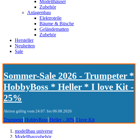
Modellhäuser
Zubehör
Anlagenbau
Elektroteile
Bäume & Büsche
Geländematten
Zubehör
Hersteller
Neuheiten
Sale
Sommer-Sale 2026 - Trumpeter *
HobbyBoss * Heller * I love Kit -
25%
Aktion gültig vom 24.07. bis 06.08.2026
Trumpeter
HobbyBoss
Heller - 30%
I love Kit
modellbau universe
Modellbauzubehör