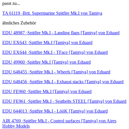
passt zu...
TA 61119 ·Brit. Supermarine Spitfire Mk.I von Tamiya
ähnliches Zubehör
EDU 48987 ·Spitfire Mk.I - Landing flaps [Tamiya] von Eduard
EDU EX643 ·Spitfire Mk.I [Tamiya] von Eduard
EDU EX644 ·Spitfire Mk.I - TFace [Tamiya] von Eduard
EDU 49960 ·Spitfire Mk.I [Tamiya] von Eduard
EDU 648455 ·Spitfire Mk.I - Wheels [Tamiya] von Eduard
EDU 648456 ·Spitfire Mk.I - Exhaust stacks [Tamiya] von Eduard
EDU FE960 ·Spitfire Mk.I [Tamiya] von Eduard
EDU FE961 ·Spitfire Mk.I - Seatbelts STEEL [Tamiya] von Eduard
EDU 644013 ·Spitfire Mk.I - LööK [Tamiya] von Eduard
AIR 4769 ·Spitfire Mk.I - Control surfaces [Tamiya] von Aires
Hobby Models