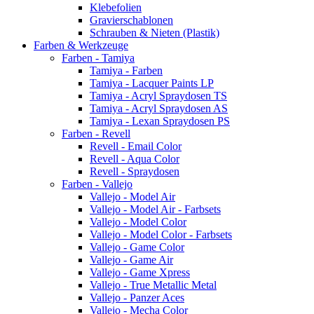
Klebefolien
Gravierschablonen
Schrauben & Nieten (Plastik)
Farben & Werkzeuge
Farben - Tamiya
Tamiya - Farben
Tamiya - Lacquer Paints LP
Tamiya - Acryl Spraydosen TS
Tamiya - Acryl Spraydosen AS
Tamiya - Lexan Spraydosen PS
Farben - Revell
Revell - Email Color
Revell - Aqua Color
Revell - Spraydosen
Farben - Vallejo
Vallejo - Model Air
Vallejo - Model Air - Farbsets
Vallejo - Model Color
Vallejo - Model Color - Farbsets
Vallejo - Game Color
Vallejo - Game Air
Vallejo - Game Xpress
Vallejo - True Metallic Metal
Vallejo - Panzer Aces
Vallejo - Mecha Color