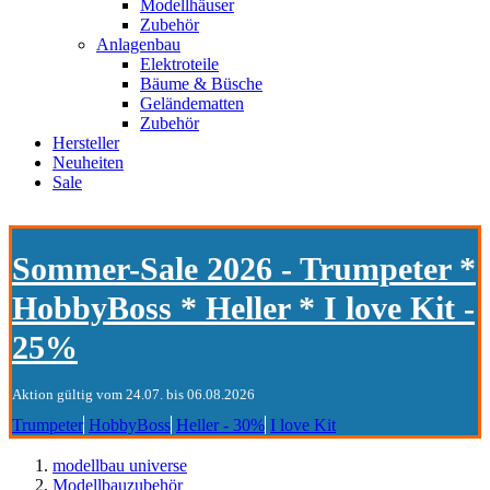
Modellhäuser
Zubehör
Anlagenbau
Elektroteile
Bäume & Büsche
Geländematten
Zubehör
Hersteller
Neuheiten
Sale
Sommer-Sale 2026 - Trumpeter *
HobbyBoss * Heller * I love Kit -
25%
Aktion gültig vom 24.07. bis 06.08.2026
Trumpeter
HobbyBoss
Heller - 30%
I love Kit
modellbau universe
Modellbauzubehör