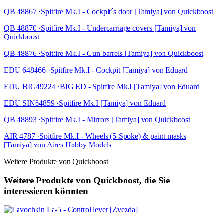
QB 48867 ·Spitfire Mk.I - Cockpit´s door [Tamiya] von Quickboost
QB 48870 ·Spitfire Mk.I - Undercarriage covers [Tamiya] von
Quickboost
QB 48876 ·Spitfire Mk.I - Gun barrels [Tamiya] von Quickboost
EDU 648466 ·Spitfire Mk.I - Cockpit [Tamiya] von Eduard
EDU BIG49224 ·BIG ED - Spitfire Mk.I [Tamiya] von Eduard
EDU SIN64859 ·Spitfire Mk.I [Tamiya] von Eduard
QB 48893 ·Spitfire Mk.I - Mirrors [Tamiya] von Quickboost
AIR 4787 ·Spitfire Mk.I - Wheels (5-Spoke) & paint masks
[Tamiya] von Aires Hobby Models
Weitere Produkte von Quickboost
Weitere Produkte von Quickboost, die Sie
interessieren könnten