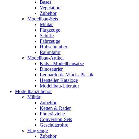
Bases
Vegetation
Zubehör
Modellbau-Sets
Militär
Flugzeuge
Schiffe
Fahrzeuge
Hubschrauber
Raumfahrt
Modellbau-Artikel
Kids - Modellbausätze
Dinosaurier
Leonardo da Vinci - Plastik
Hersteller-Kataloge
Modellbau-Literatur
Modellbauzubehör
Militär
Zubehör
Ketten & Räder
Photoätzteile
Conversion-Sets
Geschützrohre
Flugzeuge
Zubehör