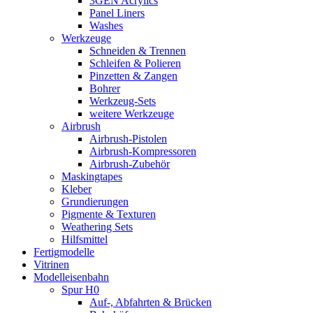
3GEN Acrylics
Panel Liners
Washes
Werkzeuge
Schneiden & Trennen
Schleifen & Polieren
Pinzetten & Zangen
Bohrer
Werkzeug-Sets
weitere Werkzeuge
Airbrush
Airbrush-Pistolen
Airbrush-Kompressoren
Airbrush-Zubehör
Maskingtapes
Kleber
Grundierungen
Pigmente & Texturen
Weathering Sets
Hilfsmittel
Fertigmodelle
Vitrinen
Modelleisenbahn
Spur H0
Auf-, Abfahrten & Brücken