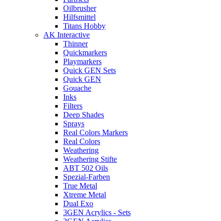
Oilbrusher
Hilfsmittel
Titans Hobby
AK Interactive
Thinner
Quickmarkers
Playmarkers
Quick GEN Sets
Quick GEN
Gouache
Inks
Filters
Deep Shades
Sprays
Real Colors Markers
Real Colors
Weathering
Weathering Stifte
ABT 502 Oils
Spezial-Farben
True Metal
Xtreme Metal
Dual Exo
3GEN Acrylics - Sets