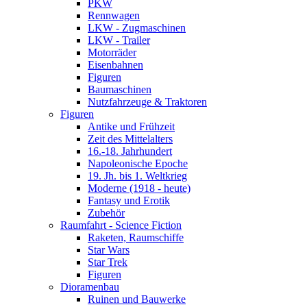
PKW
Rennwagen
LKW - Zugmaschinen
LKW - Trailer
Motorräder
Eisenbahnen
Figuren
Baumaschinen
Nutzfahrzeuge & Traktoren
Figuren
Antike und Frühzeit
Zeit des Mittelalters
16.-18. Jahrhundert
Napoleonische Epoche
19. Jh. bis 1. Weltkrieg
Moderne (1918 - heute)
Fantasy und Erotik
Zubehör
Raumfahrt - Science Fiction
Raketen, Raumschiffe
Star Wars
Star Trek
Figuren
Dioramenbau
Ruinen und Bauwerke