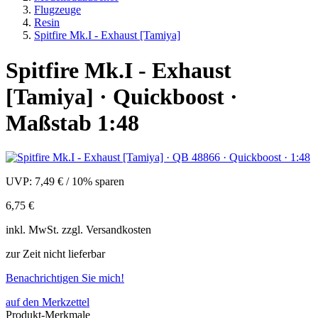
Flugzeuge
Resin
Spitfire Mk.I - Exhaust [Tamiya]
Spitfire Mk.I - Exhaust
[Tamiya] · Quickboost ·
Maßstab 1:48
UVP:
7,49 €
/
10% sparen
6,75 €
inkl.
MwSt. zzgl.
Versandkosten
zur Zeit nicht lieferbar
Benachrichtigen Sie mich!
auf den Merkzettel
Produkt-Merkmale