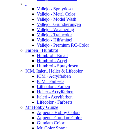
Vallejo - Spraydosen
Vallejo - Metal Color
Vallejo - Model Wash
Vallejo - Grundierungen
Vallejo - Weathering
Vallejo - Traincolor
Vallejo - Hilfsmittel
Vallejo - Premium RC-Color
Farben - Humbrol
Humbrol - Email
Humbrol - Acryl
Humbrol - Spraydosen
ICM, Italeri, Heller & Lifecolor
ICM - Acrylfarben
ICM - Farbsets
Lifecolor - Farben
Heller - Acrylfarben
Italeri - Acrylfarben
Lifecolor - Farbsets
Mr Hobby-Gunze
Aqueous Hobby Colors
Aqueous Gundam Color
Gundam Color
Mr. Color Spray