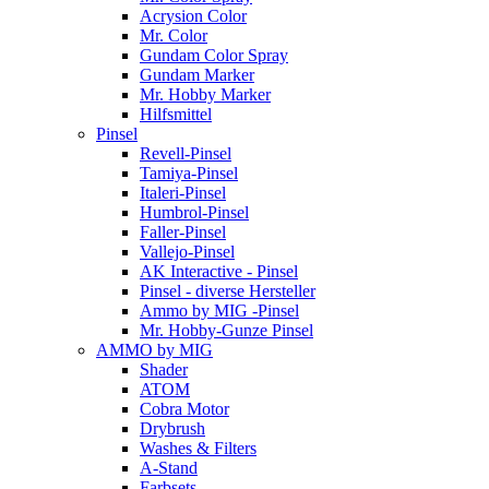
Acrysion Color
Mr. Color
Gundam Color Spray
Gundam Marker
Mr. Hobby Marker
Hilfsmittel
Pinsel
Revell-Pinsel
Tamiya-Pinsel
Italeri-Pinsel
Humbrol-Pinsel
Faller-Pinsel
Vallejo-Pinsel
AK Interactive - Pinsel
Pinsel - diverse Hersteller
Ammo by MIG -Pinsel
Mr. Hobby-Gunze Pinsel
AMMO by MIG
Shader
ATOM
Cobra Motor
Drybrush
Washes & Filters
A-Stand
Farbsets