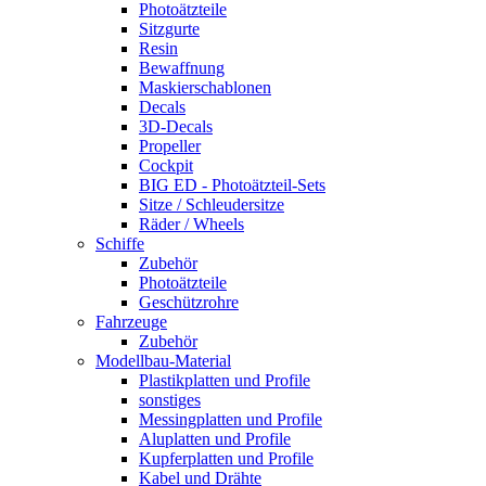
Photoätzteile
Sitzgurte
Resin
Bewaffnung
Maskierschablonen
Decals
3D-Decals
Propeller
Cockpit
BIG ED - Photoätzteil-Sets
Sitze / Schleudersitze
Räder / Wheels
Schiffe
Zubehör
Photoätzteile
Geschützrohre
Fahrzeuge
Zubehör
Modellbau-Material
Plastikplatten und Profile
sonstiges
Messingplatten und Profile
Aluplatten und Profile
Kupferplatten und Profile
Kabel und Drähte