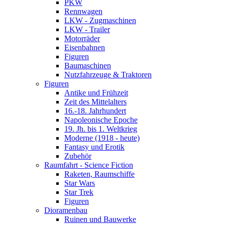
PKW
Rennwagen
LKW - Zugmaschinen
LKW - Trailer
Motorräder
Eisenbahnen
Figuren
Baumaschinen
Nutzfahrzeuge & Traktoren
Figuren
Antike und Frühzeit
Zeit des Mittelalters
16.-18. Jahrhundert
Napoleonische Epoche
19. Jh. bis 1. Weltkrieg
Moderne (1918 - heute)
Fantasy und Erotik
Zubehör
Raumfahrt - Science Fiction
Raketen, Raumschiffe
Star Wars
Star Trek
Figuren
Dioramenbau
Ruinen und Bauwerke