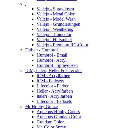
Vallejo - Spraydosen
Vallejo - Metal Color
Vallejo - Model Wash
Vallejo - Grundierungen
Vallejo - Weathering
Vallejo - Traincolor
Vallejo - Hilfsmittel
Vallejo - Premium RC-Color
Farben - Humbrol
Humbrol - Email
Humbrol - Acryl
Humbrol - Spraydosen
ICM, Italeri, Heller & Lifecolor
ICM - Acrylfarben
ICM - Farbsets
Lifecolor - Farben
Heller - Acrylfarben
Italeri - Acrylfarben
Lifecolor - Farbsets
Mr Hobby-Gunze
Aqueous Hobby Colors
Aqueous Gundam Color
Gundam Color
Mr. Color Spray