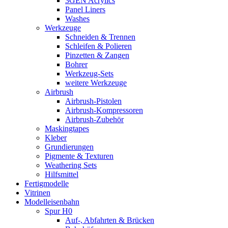
3GEN Acrylics
Panel Liners
Washes
Werkzeuge
Schneiden & Trennen
Schleifen & Polieren
Pinzetten & Zangen
Bohrer
Werkzeug-Sets
weitere Werkzeuge
Airbrush
Airbrush-Pistolen
Airbrush-Kompressoren
Airbrush-Zubehör
Maskingtapes
Kleber
Grundierungen
Pigmente & Texturen
Weathering Sets
Hilfsmittel
Fertigmodelle
Vitrinen
Modelleisenbahn
Spur H0
Auf-, Abfahrten & Brücken