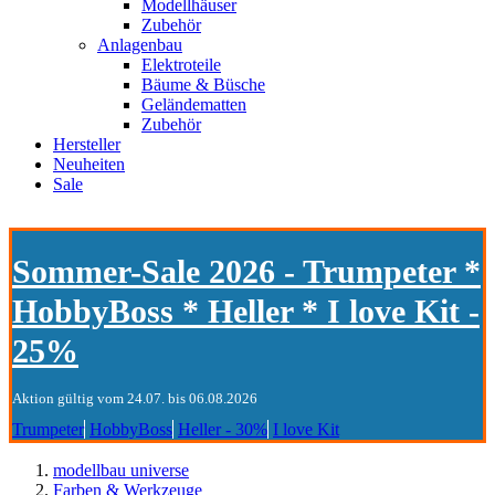
Modellhäuser
Zubehör
Anlagenbau
Elektroteile
Bäume & Büsche
Geländematten
Zubehör
Hersteller
Neuheiten
Sale
Sommer-Sale 2026 - Trumpeter *
HobbyBoss * Heller * I love Kit -
25%
Aktion gültig vom 24.07. bis 06.08.2026
Trumpeter
HobbyBoss
Heller - 30%
I love Kit
modellbau universe
Farben & Werkzeuge