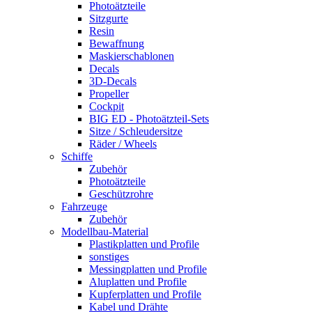
Photoätzteile
Sitzgurte
Resin
Bewaffnung
Maskierschablonen
Decals
3D-Decals
Propeller
Cockpit
BIG ED - Photoätzteil-Sets
Sitze / Schleudersitze
Räder / Wheels
Schiffe
Zubehör
Photoätzteile
Geschützrohre
Fahrzeuge
Zubehör
Modellbau-Material
Plastikplatten und Profile
sonstiges
Messingplatten und Profile
Aluplatten und Profile
Kupferplatten und Profile
Kabel und Drähte