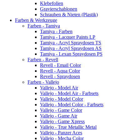
Klebefolien
Gravierschablonen
Schrauben & Nieten (Plastik)
Farben & Werkzeuge
Farben - Tamiya
Tamiya - Farben
Tamiya - Lacquer Paints LP
Tamiya - Acryl Spraydosen TS
Tamiya - Acryl Spraydosen AS
Tamiya - Lexan Spraydosen PS
Farben - Revell
Revell - Email Color
Revell - Aqua Color
Revell - Spraydosen
Farben - Vallejo
Vallejo - Model Air
Vallejo - Model Air - Farbsets
Vallejo - Model Color
Vallejo - Model Color - Farbsets
Vallejo - Game Color
Vallejo - Game Air
Vallejo - Game Xpress
Vallejo - True Metallic Metal
Vallejo - Panzer Aces
Vallejo - Mecha Color