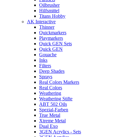
Oilbrusher
Hilfsmittel
Titans Hobby
AK Interactive
Thinner
Quickmarkers
Playmarkers
Quick GEN Sets
Quick GEN
Gouache
Inks
Filters
Deep Shades
Sprays
Real Colors Markers
Real Colors
Weathering
Weathering Stifte
ABT 502 Oils
Spezial-Farben
True Metal
Xtreme Metal
Dual Exo
3GEN Acrylics - Sets