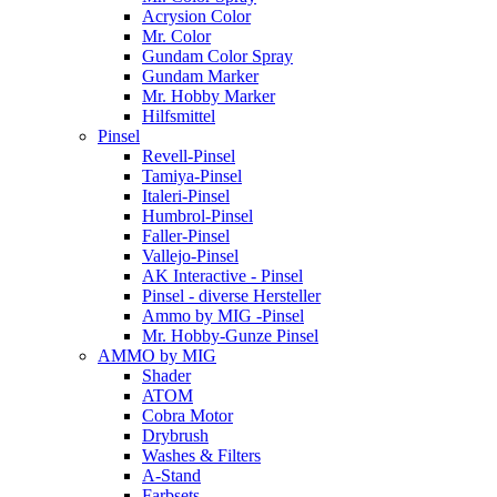
Acrysion Color
Mr. Color
Gundam Color Spray
Gundam Marker
Mr. Hobby Marker
Hilfsmittel
Pinsel
Revell-Pinsel
Tamiya-Pinsel
Italeri-Pinsel
Humbrol-Pinsel
Faller-Pinsel
Vallejo-Pinsel
AK Interactive - Pinsel
Pinsel - diverse Hersteller
Ammo by MIG -Pinsel
Mr. Hobby-Gunze Pinsel
AMMO by MIG
Shader
ATOM
Cobra Motor
Drybrush
Washes & Filters
A-Stand
Farbsets