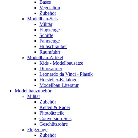
Bases
Vegetation
Zubehör
Modellbau-Sets
Militär
Flugzeuge
Schiffe
Fahrzeuge
Hubschrauber
Raumfahrt
Modellbau-Artikel
Kids - Modellbausätze
Dinosaurier
Leonardo da Vinci - Plastik
Hersteller-Kataloge
Modellbau-Literatur
Modellbauzubehör
Militär
Zubehör
Ketten & Räder
Photoätzteile
Conversion-Sets
Geschützrohre
Flugzeuge
Zubehör