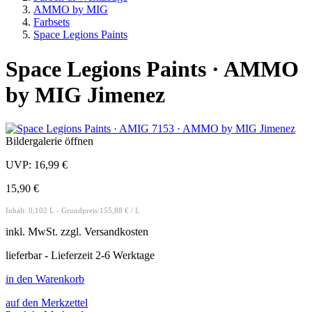
AMMO by MIG
Farbsets
Space Legions Paints
Space Legions Paints · AMMO
by MIG Jimenez
Bildergalerie öffnen
UVP:
16,99 €
15,90 €
Inhalt: 0,102 L - Grundpreis:155,88 € / L
inkl.
MwSt. zzgl.
Versandkosten
lieferbar - Lieferzeit 2-6 Werktage
in den Warenkorb
auf den Merkzettel