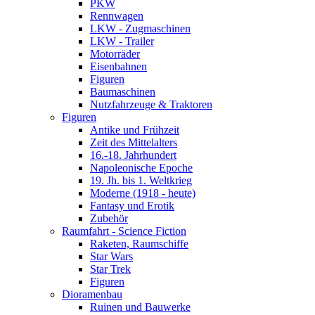
PKW
Rennwagen
LKW - Zugmaschinen
LKW - Trailer
Motorräder
Eisenbahnen
Figuren
Baumaschinen
Nutzfahrzeuge & Traktoren
Figuren
Antike und Frühzeit
Zeit des Mittelalters
16.-18. Jahrhundert
Napoleonische Epoche
19. Jh. bis 1. Weltkrieg
Moderne (1918 - heute)
Fantasy und Erotik
Zubehör
Raumfahrt - Science Fiction
Raketen, Raumschiffe
Star Wars
Star Trek
Figuren
Dioramenbau
Ruinen und Bauwerke