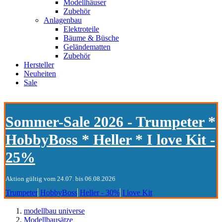
Modellhäuser
Zubehör
Anlagenbau
Elektroteile
Bäume & Büsche
Geländematten
Zubehör
Hersteller
Neuheiten
Sale
Sommer-Sale 2026 - Trumpeter *
HobbyBoss * Heller * I love Kit -
25%
Aktion gültig vom 24.07. bis 06.08.2026
Trumpeter
HobbyBoss
Heller - 30%
I love Kit
modellbau universe
Modellbausätze