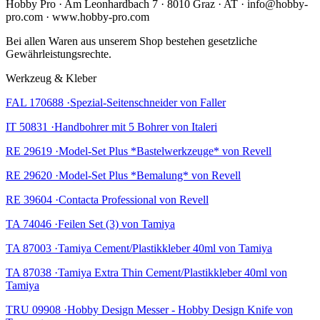
Hobby Pro · Am Leonhardbach 7 · 8010 Graz · AT · info@hobby-
pro.com · www.hobby-pro.com
Bei allen Waren aus unserem Shop bestehen gesetzliche
Gewährleistungsrechte.
Werkzeug & Kleber
FAL 170688 ·Spezial-Seitenschneider von Faller
IT 50831 ·Handbohrer mit 5 Bohrer von Italeri
RE 29619 ·Model-Set Plus *Bastelwerkzeuge* von Revell
RE 29620 ·Model-Set Plus *Bemalung* von Revell
RE 39604 ·Contacta Professional von Revell
TA 74046 ·Feilen Set (3) von Tamiya
TA 87003 ·Tamiya Cement/Plastikkleber 40ml von Tamiya
TA 87038 ·Tamiya Extra Thin Cement/Plastikkleber 40ml von
Tamiya
TRU 09908 ·Hobby Design Messer - Hobby Design Knife von