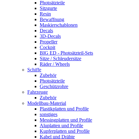
Photoätzteile
Sitzgurte
Resin
Bewaffnung
Maskierschablonen
Decals
3D-Decals
Propeller
Cockpit
BIG ED - Photoätzteil-Sets
Sitze / Schleudersitze
Räder / Wheels
Schiffe
Zubehör
Photoätzteile
Geschützrohre
Fahrzeuge
Zubehör
Modellbau-Material
Plastikplatten und Profile
sonstiges
Messingplatten und Profile
Aluplatten und Profile
Kupferplatten und Profile
Kabel und Drähte