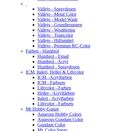
Vallejo - Spraydosen
Vallejo - Metal Color
Vallejo - Model Wash
Vallejo - Grundierungen
Vallejo - Weathering
Vallejo - Traincolor
Vallejo - Hilfsmittel
Vallejo - Premium RC-Color
Farben - Humbrol
Humbrol - Email
Humbrol - Acryl
Humbrol - Spraydosen
ICM, Italeri, Heller & Lifecolor
ICM - Acrylfarben
ICM - Farbsets
Lifecolor - Farben
Heller - Acrylfarben
Italeri - Acrylfarben
Lifecolor - Farbsets
Mr Hobby-Gunze
Aqueous Hobby Colors
Aqueous Gundam Color
Gundam Color
Mr. Color Spray