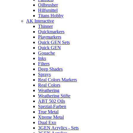
Oilbrusher
Hilfsmittel
Titans Hobby
AK Interactive
Thinner
Quickmarkers
Playmarkers
Quick GEN Sets
Quick GEN
Gouache
Inks
Filters
Deep Shades
Sprays
Real Colors Markers
Real Colors
Weathering
Weathering Stifte
ABT 502 Oils
Spezial-Farben
True Metal
Xtreme Metal
Dual Exo
3GEN Acrylics - Sets