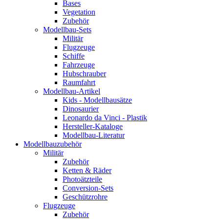
Bases
Vegetation
Zubehör
Modellbau-Sets
Militär
Flugzeuge
Schiffe
Fahrzeuge
Hubschrauber
Raumfahrt
Modellbau-Artikel
Kids - Modellbausätze
Dinosaurier
Leonardo da Vinci - Plastik
Hersteller-Kataloge
Modellbau-Literatur
Modellbauzubehör
Militär
Zubehör
Ketten & Räder
Photoätzteile
Conversion-Sets
Geschützrohre
Flugzeuge
Zubehör