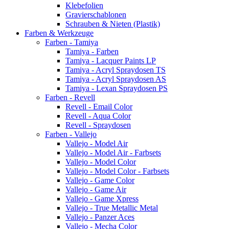
Klebefolien
Gravierschablonen
Schrauben & Nieten (Plastik)
Farben & Werkzeuge
Farben - Tamiya
Tamiya - Farben
Tamiya - Lacquer Paints LP
Tamiya - Acryl Spraydosen TS
Tamiya - Acryl Spraydosen AS
Tamiya - Lexan Spraydosen PS
Farben - Revell
Revell - Email Color
Revell - Aqua Color
Revell - Spraydosen
Farben - Vallejo
Vallejo - Model Air
Vallejo - Model Air - Farbsets
Vallejo - Model Color
Vallejo - Model Color - Farbsets
Vallejo - Game Color
Vallejo - Game Air
Vallejo - Game Xpress
Vallejo - True Metallic Metal
Vallejo - Panzer Aces
Vallejo - Mecha Color