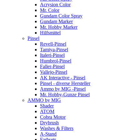
Acrysion Color
Mr. Color
Gundam Color Spray
Gundam Marker
Mr. Hobby Marker
Hilfsmittel
Pinsel
Revell-Pinsel
Tamiya-Pinsel
Italeri-Pinsel
Humbrol-Pinsel
Faller-Pinsel
Vallejo-Pinsel
AK Interactive - Pinsel
Pinsel - diverse Hersteller
Ammo by MIG -Pinsel
Mr. Hobby-Gunze Pinsel
AMMO by MIG
Shader
ATOM
Cobra Motor
Drybrush
Washes & Filters
A-Stand
Farbsets