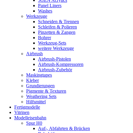
3GEN Acrylics
Panel Liners
Washes
Werkzeuge
Schneiden & Trennen
Schleifen & Polieren
Pinzetten & Zangen
Bohrer
Werkzeug-Sets
weitere Werkzeuge
Airbrush
Airbrush-Pistolen
Airbrush-Kompressoren
Airbrush-Zubehör
Maskingtapes
Kleber
Grundierungen
Pigmente & Texturen
Weathering Sets
Hilfsmittel
Fertigmodelle
Vitrinen
Modelleisenbahn
Spur H0
Auf-, Abfahrten & Brücken