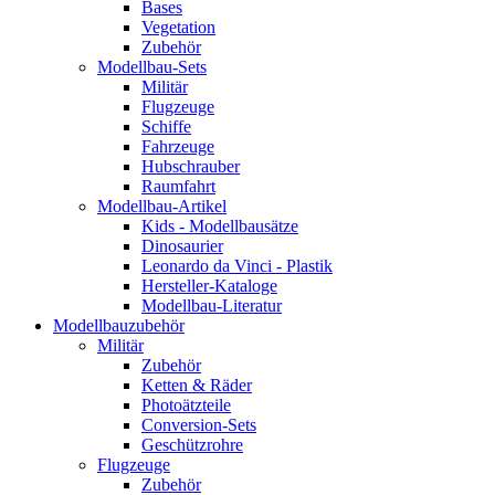
Bases
Vegetation
Zubehör
Modellbau-Sets
Militär
Flugzeuge
Schiffe
Fahrzeuge
Hubschrauber
Raumfahrt
Modellbau-Artikel
Kids - Modellbausätze
Dinosaurier
Leonardo da Vinci - Plastik
Hersteller-Kataloge
Modellbau-Literatur
Modellbauzubehör
Militär
Zubehör
Ketten & Räder
Photoätzteile
Conversion-Sets
Geschützrohre
Flugzeuge
Zubehör