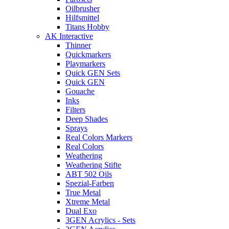
Oilbrusher
Hilfsmittel
Titans Hobby
AK Interactive
Thinner
Quickmarkers
Playmarkers
Quick GEN Sets
Quick GEN
Gouache
Inks
Filters
Deep Shades
Sprays
Real Colors Markers
Real Colors
Weathering
Weathering Stifte
ABT 502 Oils
Spezial-Farben
True Metal
Xtreme Metal
Dual Exo
3GEN Acrylics - Sets