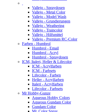
Vallejo - Spraydosen
Vallejo - Metal Color
Vallejo - Model Wash
Vallejo - Grundierungen
Vallejo - Weathering
Vallejo - Traincolor
Vallejo - Hilfsmittel
Vallejo - Premium RC-Color
Farben - Humbrol
Humbrol - Email
Humbrol - Acryl
Humbrol - Spraydosen
ICM, Italeri, Heller & Lifecolor
ICM - Acrylfarben
ICM - Farbsets
Lifecolor - Farben
Heller - Acrylfarben
Italeri - Acrylfarben
Lifecolor - Farbsets
Mr Hobby-Gunze
Aqueous Hobby Colors
Aqueous Gundam Color
Gundam Color
Mr. Color Spray