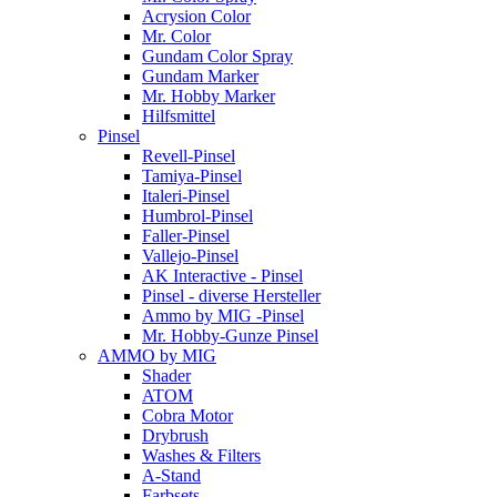
Acrysion Color
Mr. Color
Gundam Color Spray
Gundam Marker
Mr. Hobby Marker
Hilfsmittel
Pinsel
Revell-Pinsel
Tamiya-Pinsel
Italeri-Pinsel
Humbrol-Pinsel
Faller-Pinsel
Vallejo-Pinsel
AK Interactive - Pinsel
Pinsel - diverse Hersteller
Ammo by MIG -Pinsel
Mr. Hobby-Gunze Pinsel
AMMO by MIG
Shader
ATOM
Cobra Motor
Drybrush
Washes & Filters
A-Stand
Farbsets