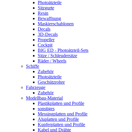
Photoätzteile
Sitzgurte
Resin
Bewaffnung
Maskierschablonen
Decals
3D-Decals
Propeller
Cockpit
BIG ED - Photoätzteil-Sets
Sitze / Schleudersitze
Räder / Wheels
Schiffe
Zubehör
Photoätzteile
Geschützrohre
Fahrzeuge
Zubehör
Modellbau-Material
Plastikplatten und Profile
sonstiges
Messingplatten und Profile
Aluplatten und Profile
Kupferplatten und Profile
Kabel und Drähte