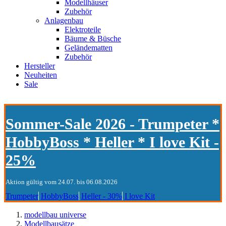
Modellhäuser
Zubehör
Anlagenbau
Elektroteile
Bäume & Büsche
Geländematten
Zubehör
Hersteller
Neuheiten
Sale
Sommer-Sale 2026 - Trumpeter *
HobbyBoss * Heller * I love Kit -
25%
Aktion gültig vom 24.07. bis 06.08.2026
Trumpeter
HobbyBoss
Heller - 30%
I love Kit
modellbau universe
Modellbausätze