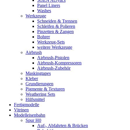
3GEN Acrylics
Panel Liners
Washes
Werkzeuge
Schneiden & Trennen
Schleifen & Polieren
Pinzetten & Zangen
Bohrer
Werkzeug-Sets
weitere Werkzeuge
Airbrush
Airbrush-Pistolen
Airbrush-Kompressoren
Airbrush-Zubehör
Maskingtapes
Kleber
Grundierungen
Pigmente & Texturen
Weathering Sets
Hilfsmittel
Fertigmodelle
Vitrinen
Modelleisenbahn
Spur H0
Auf-, Abfahrten & Brücken