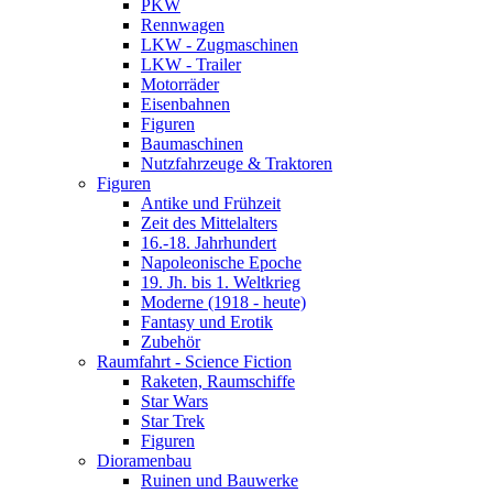
PKW
Rennwagen
LKW - Zugmaschinen
LKW - Trailer
Motorräder
Eisenbahnen
Figuren
Baumaschinen
Nutzfahrzeuge & Traktoren
Figuren
Antike und Frühzeit
Zeit des Mittelalters
16.-18. Jahrhundert
Napoleonische Epoche
19. Jh. bis 1. Weltkrieg
Moderne (1918 - heute)
Fantasy und Erotik
Zubehör
Raumfahrt - Science Fiction
Raketen, Raumschiffe
Star Wars
Star Trek
Figuren
Dioramenbau
Ruinen und Bauwerke