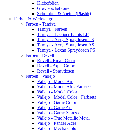
Klebefolien
Gravierschablonen
Schrauben & Nieten (Plastik)
Farben & Werkzeuge
Farben - Tamiya
Tamiya - Farben
Tamiya - Lacquer Paints LP
Tamiya - Acryl Spraydosen TS
Tamiya - Acryl Spraydosen AS
Tamiya - Lexan Spraydosen PS
Farben - Revell
Revell - Email Color
Revell - Aqua Color
Revell - Spraydosen
Farben - Vallejo
Vallejo - Model Air
Vallejo - Model Air - Farbsets
Vallejo - Model Color
Vallejo - Model Color - Farbsets
Vallejo - Game Color
Vallejo - Game Air
Vallejo - Game Xpress
Vallejo - True Metallic Metal
Vallejo - Panzer Aces
Vallejo - Mecha Color