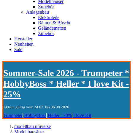
Modellhäuser
Zubehör
Anlagenbau
Elektroteile
Bäume & Büsche
Geländematten
Zubehör
Hersteller
Neuheiten
Sale
Sommer-Sale 2026 - Trumpeter *
HobbyBoss * Heller * I love Kit -
25%
Aktion gültig vom 24.07. bis 06.08.2026
Trumpeter
HobbyBoss
Heller - 30%
I love Kit
modellbau universe
Modellbausätze