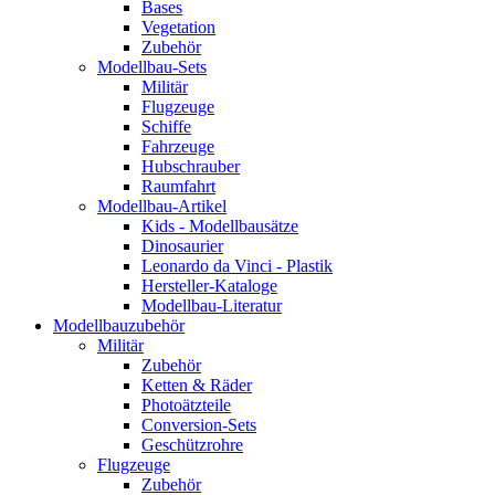
Bases
Vegetation
Zubehör
Modellbau-Sets
Militär
Flugzeuge
Schiffe
Fahrzeuge
Hubschrauber
Raumfahrt
Modellbau-Artikel
Kids - Modellbausätze
Dinosaurier
Leonardo da Vinci - Plastik
Hersteller-Kataloge
Modellbau-Literatur
Modellbauzubehör
Militär
Zubehör
Ketten & Räder
Photoätzteile
Conversion-Sets
Geschützrohre
Flugzeuge
Zubehör