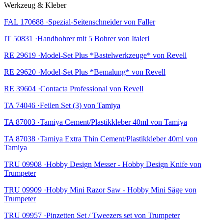
Werkzeug & Kleber
FAL 170688 ·Spezial-Seitenschneider von Faller
IT 50831 ·Handbohrer mit 5 Bohrer von Italeri
RE 29619 ·Model-Set Plus *Bastelwerkzeuge* von Revell
RE 29620 ·Model-Set Plus *Bemalung* von Revell
RE 39604 ·Contacta Professional von Revell
TA 74046 ·Feilen Set (3) von Tamiya
TA 87003 ·Tamiya Cement/Plastikkleber 40ml von Tamiya
TA 87038 ·Tamiya Extra Thin Cement/Plastikkleber 40ml von
Tamiya
TRU 09908 ·Hobby Design Messer - Hobby Design Knife von
Trumpeter
TRU 09909 ·Hobby Mini Razor Saw - Hobby Mini Säge von
Trumpeter
TRU 09957 ·Pinzetten Set / Tweezers set von Trumpeter