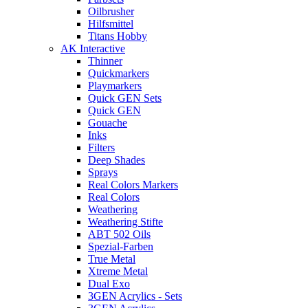
Oilbrusher
Hilfsmittel
Titans Hobby
AK Interactive
Thinner
Quickmarkers
Playmarkers
Quick GEN Sets
Quick GEN
Gouache
Inks
Filters
Deep Shades
Sprays
Real Colors Markers
Real Colors
Weathering
Weathering Stifte
ABT 502 Oils
Spezial-Farben
True Metal
Xtreme Metal
Dual Exo
3GEN Acrylics - Sets