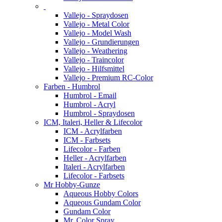
Vallejo - Spraydosen
Vallejo - Metal Color
Vallejo - Model Wash
Vallejo - Grundierungen
Vallejo - Weathering
Vallejo - Traincolor
Vallejo - Hilfsmittel
Vallejo - Premium RC-Color
Farben - Humbrol
Humbrol - Email
Humbrol - Acryl
Humbrol - Spraydosen
ICM, Italeri, Heller & Lifecolor
ICM - Acrylfarben
ICM - Farbsets
Lifecolor - Farben
Heller - Acrylfarben
Italeri - Acrylfarben
Lifecolor - Farbsets
Mr Hobby-Gunze
Aqueous Hobby Colors
Aqueous Gundam Color
Gundam Color
Mr. Color Spray