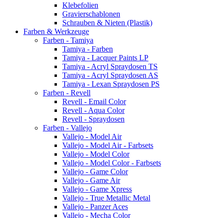
Klebefolien
Gravierschablonen
Schrauben & Nieten (Plastik)
Farben & Werkzeuge
Farben - Tamiya
Tamiya - Farben
Tamiya - Lacquer Paints LP
Tamiya - Acryl Spraydosen TS
Tamiya - Acryl Spraydosen AS
Tamiya - Lexan Spraydosen PS
Farben - Revell
Revell - Email Color
Revell - Aqua Color
Revell - Spraydosen
Farben - Vallejo
Vallejo - Model Air
Vallejo - Model Air - Farbsets
Vallejo - Model Color
Vallejo - Model Color - Farbsets
Vallejo - Game Color
Vallejo - Game Air
Vallejo - Game Xpress
Vallejo - True Metallic Metal
Vallejo - Panzer Aces
Vallejo - Mecha Color