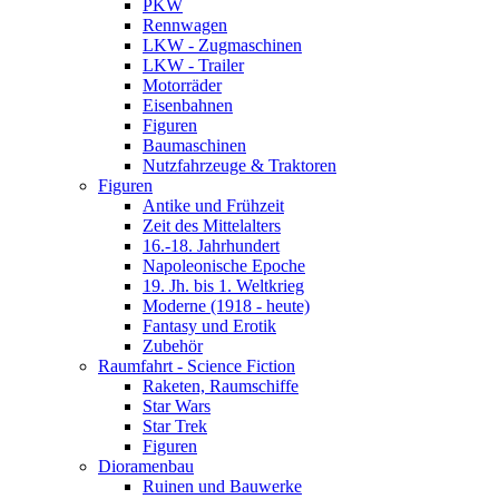
PKW
Rennwagen
LKW - Zugmaschinen
LKW - Trailer
Motorräder
Eisenbahnen
Figuren
Baumaschinen
Nutzfahrzeuge & Traktoren
Figuren
Antike und Frühzeit
Zeit des Mittelalters
16.-18. Jahrhundert
Napoleonische Epoche
19. Jh. bis 1. Weltkrieg
Moderne (1918 - heute)
Fantasy und Erotik
Zubehör
Raumfahrt - Science Fiction
Raketen, Raumschiffe
Star Wars
Star Trek
Figuren
Dioramenbau
Ruinen und Bauwerke