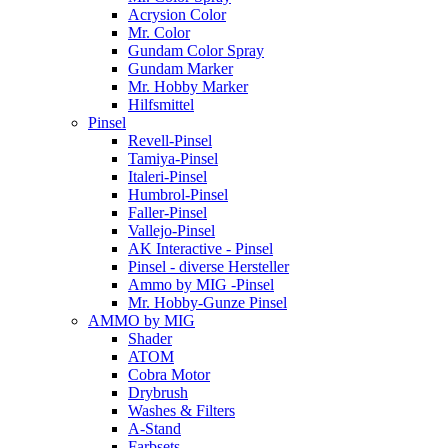
Acrysion Color
Mr. Color
Gundam Color Spray
Gundam Marker
Mr. Hobby Marker
Hilfsmittel
Pinsel
Revell-Pinsel
Tamiya-Pinsel
Italeri-Pinsel
Humbrol-Pinsel
Faller-Pinsel
Vallejo-Pinsel
AK Interactive - Pinsel
Pinsel - diverse Hersteller
Ammo by MIG -Pinsel
Mr. Hobby-Gunze Pinsel
AMMO by MIG
Shader
ATOM
Cobra Motor
Drybrush
Washes & Filters
A-Stand
Farbsets