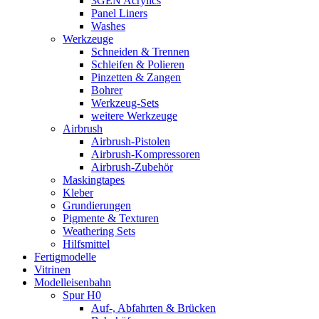
3GEN Acrylics
Panel Liners
Washes
Werkzeuge
Schneiden & Trennen
Schleifen & Polieren
Pinzetten & Zangen
Bohrer
Werkzeug-Sets
weitere Werkzeuge
Airbrush
Airbrush-Pistolen
Airbrush-Kompressoren
Airbrush-Zubehör
Maskingtapes
Kleber
Grundierungen
Pigmente & Texturen
Weathering Sets
Hilfsmittel
Fertigmodelle
Vitrinen
Modelleisenbahn
Spur H0
Auf-, Abfahrten & Brücken