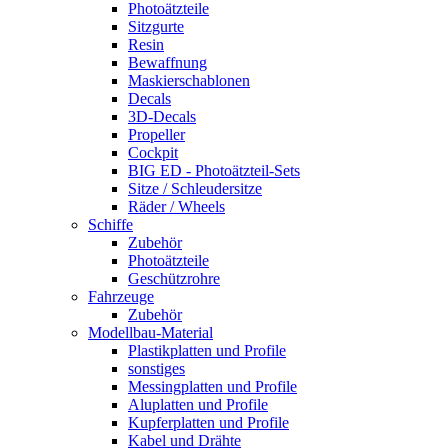
Photoätzteile
Sitzgurte
Resin
Bewaffnung
Maskierschablonen
Decals
3D-Decals
Propeller
Cockpit
BIG ED - Photoätzteil-Sets
Sitze / Schleudersitze
Räder / Wheels
Schiffe
Zubehör
Photoätzteile
Geschützrohre
Fahrzeuge
Zubehör
Modellbau-Material
Plastikplatten und Profile
sonstiges
Messingplatten und Profile
Aluplatten und Profile
Kupferplatten und Profile
Kabel und Drähte