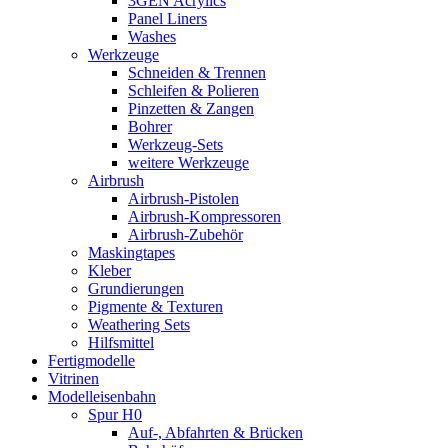
3GEN Acrylics
Panel Liners
Washes
Werkzeuge
Schneiden & Trennen
Schleifen & Polieren
Pinzetten & Zangen
Bohrer
Werkzeug-Sets
weitere Werkzeuge
Airbrush
Airbrush-Pistolen
Airbrush-Kompressoren
Airbrush-Zubehör
Maskingtapes
Kleber
Grundierungen
Pigmente & Texturen
Weathering Sets
Hilfsmittel
Fertigmodelle
Vitrinen
Modelleisenbahn
Spur H0
Auf-, Abfahrten & Brücken