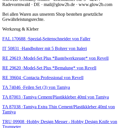
Radevormwald · DE · mail@glow2b.de · www.glow2b.com
Bei allen Waren aus unserem Shop bestehen gesetzliche
Gewährleistungsrechte.
Werkzeug & Kleber
FAL 170688 ·Spezial-Seitenschneider von Faller
IT 50831 ·Handbohrer mit 5 Bohrer von Italeri
RE 29619 ·Model-Set Plus *Bastelwerkzeuge* von Revell
RE 29620 ·Model-Set Plus *Bemalung* von Revell
RE 39604 ·Contacta Professional von Revell
TA 74046 ·Feilen Set (3) von Tamiya
TA 87003 ·Tamiya Cement/Plastikkleber 40ml von Tamiya
TA 87038 ·Tamiya Extra Thin Cement/Plastikkleber 40ml von
Tamiya
TRU 09908 ·Hobby Design Messer - Hobby Design Knife von
Trumpeter