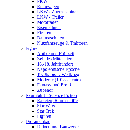
PKW
Rennwagen
LKW - Zugmaschinen
LKW - Trailer
Motorräder
Eisenbahnen
Figuren
Baumaschinen
Nutzfahrzeuge & Traktoren
Figuren
Antike und Frühzeit
Zeit des Mittelalters
16.-18. Jahrhundert
Napoleonische Epoche
19. Jh. bis 1. Weltkrieg
Moderne (1918 - heute)
Fantasy und Erotik
Zubehör
Raumfahrt - Science Fiction
Raketen, Raumschiffe
Star Wars
Star Trek
Figuren
Dioramenbau
Ruinen und Bauwerke