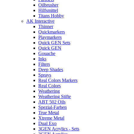
Oilbrusher
Hilfsmittel
Titans Hobby
AK Interactive
Thinner
Quickmarkers
Playmarkers
Quick GEN Sets
Quick GEN
Gouache
Inks
Filters
Deep Shades
Sprays
Real Colors Markers
Real Colors
Weathering
Weathering Stifte
ABT 502 Oils
Spezial-Farben
True Metal
Xtreme Metal
Dual Exo
3GEN Acrylics - Sets