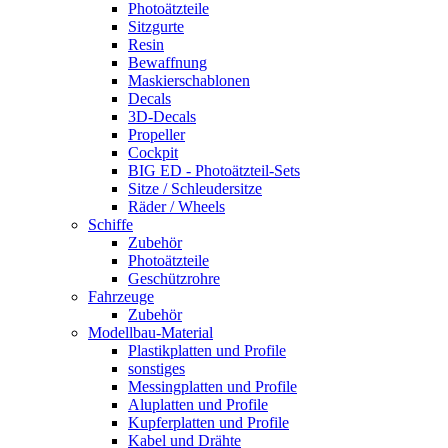
Photoätzteile
Sitzgurte
Resin
Bewaffnung
Maskierschablonen
Decals
3D-Decals
Propeller
Cockpit
BIG ED - Photoätzteil-Sets
Sitze / Schleudersitze
Räder / Wheels
Schiffe
Zubehör
Photoätzteile
Geschützrohre
Fahrzeuge
Zubehör
Modellbau-Material
Plastikplatten und Profile
sonstiges
Messingplatten und Profile
Aluplatten und Profile
Kupferplatten und Profile
Kabel und Drähte