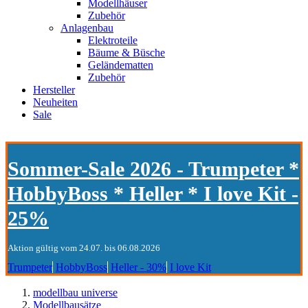
Modellhäuser
Zubehör
Anlagenbau
Elektroteile
Bäume & Büsche
Geländematten
Zubehör
Hersteller
Neuheiten
Sale
Sommer-Sale 2026 - Trumpeter *
HobbyBoss * Heller * I love Kit -
25%
Aktion gültig vom 24.07. bis 06.08.2026
Trumpeter
HobbyBoss
Heller - 30%
I love Kit
modellbau universe
Modellbausätze