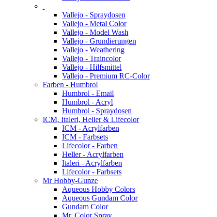
Vallejo - Spraydosen
Vallejo - Metal Color
Vallejo - Model Wash
Vallejo - Grundierungen
Vallejo - Weathering
Vallejo - Traincolor
Vallejo - Hilfsmittel
Vallejo - Premium RC-Color
Farben - Humbrol
Humbrol - Email
Humbrol - Acryl
Humbrol - Spraydosen
ICM, Italeri, Heller & Lifecolor
ICM - Acrylfarben
ICM - Farbsets
Lifecolor - Farben
Heller - Acrylfarben
Italeri - Acrylfarben
Lifecolor - Farbsets
Mr Hobby-Gunze
Aqueous Hobby Colors
Aqueous Gundam Color
Gundam Color
Mr. Color Spray