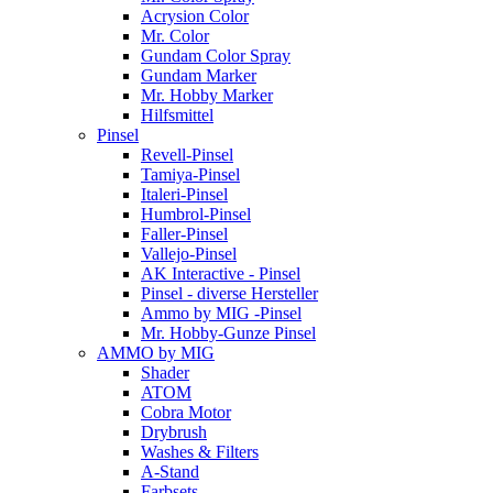
Acrysion Color
Mr. Color
Gundam Color Spray
Gundam Marker
Mr. Hobby Marker
Hilfsmittel
Pinsel
Revell-Pinsel
Tamiya-Pinsel
Italeri-Pinsel
Humbrol-Pinsel
Faller-Pinsel
Vallejo-Pinsel
AK Interactive - Pinsel
Pinsel - diverse Hersteller
Ammo by MIG -Pinsel
Mr. Hobby-Gunze Pinsel
AMMO by MIG
Shader
ATOM
Cobra Motor
Drybrush
Washes & Filters
A-Stand
Farbsets