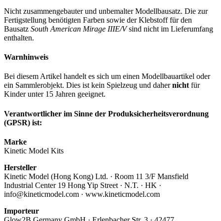
Nicht zusammengebauter und unbemalter Modellbausatz. Die zur
Fertigstellung benötigten Farben sowie der Klebstoff für den
Bausatz
South American Mirage IIIE/V
sind nicht im Lieferumfang
enthalten.
Warnhinweis
Bei diesem Artikel handelt es sich um einen Modellbauartikel oder
ein Sammlerobjekt. Dies ist kein Spielzeug und daher
nicht
für
Kinder unter 15 Jahren geeignet.
Verantwortlicher im Sinne der Produksicherheitsverordnung
(GPSR) ist:
Marke
Kinetic Model Kits
Hersteller
Kinetic Model (Hong Kong) Ltd. · Room 11 3/F Mansfield
Industrial Center 19 Hong Yip Street · N.T. · HK ·
info@kineticmodel.com · www.kineticmodel.com
Importeur
Glow2B Germany GmbH · Erlenbacher Str. 3 · 42477