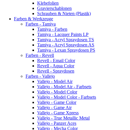
Klebefolien
Gravierschablonen
Schrauben & Nieten (Plastik)
Farben & Werkzeuge
Farben - Tamiya
Tamiya - Farben
Tamiya - Lacquer Paints LP
Tamiya - Acryl Spraydosen TS
Tamiya - Acryl Spraydosen AS
Tamiya - Lexan Spraydosen PS
Farben - Revell
Revell - Email Color
Revell - Aqua Color
Revell - Spraydosen
Farben - Vallejo
Vallejo - Model Air
Vallejo - Model Air - Farbsets
Vallejo - Model Color
Vallejo - Model Color - Farbsets
Vallejo - Game Color
Vallejo - Game Air
Vallejo - Game Xpress
Vallejo - True Metallic Metal
Vallejo - Panzer Aces
Vallejo - Mecha Color