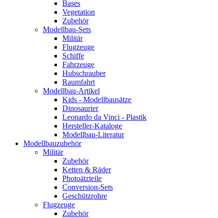
Bases
Vegetation
Zubehör
Modellbau-Sets
Militär
Flugzeuge
Schiffe
Fahrzeuge
Hubschrauber
Raumfahrt
Modellbau-Artikel
Kids - Modellbausätze
Dinosaurier
Leonardo da Vinci - Plastik
Hersteller-Kataloge
Modellbau-Literatur
Modellbauzubehör
Militär
Zubehör
Ketten & Räder
Photoätzteile
Conversion-Sets
Geschützrohre
Flugzeuge
Zubehör