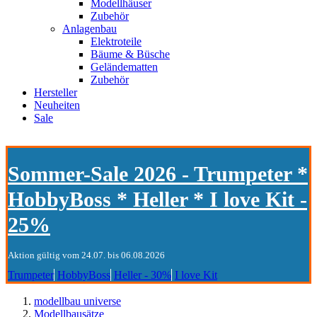
Modellhäuser
Zubehör
Anlagenbau
Elektroteile
Bäume & Büsche
Geländematten
Zubehör
Hersteller
Neuheiten
Sale
Sommer-Sale 2026 - Trumpeter *
HobbyBoss * Heller * I love Kit -
25%
Aktion gültig vom 24.07. bis 06.08.2026
Trumpeter
HobbyBoss
Heller - 30%
I love Kit
modellbau universe
Modellbausätze