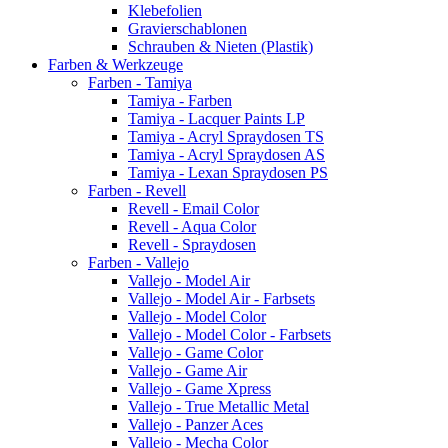
Klebefolien
Gravierschablonen
Schrauben & Nieten (Plastik)
Farben & Werkzeuge
Farben - Tamiya
Tamiya - Farben
Tamiya - Lacquer Paints LP
Tamiya - Acryl Spraydosen TS
Tamiya - Acryl Spraydosen AS
Tamiya - Lexan Spraydosen PS
Farben - Revell
Revell - Email Color
Revell - Aqua Color
Revell - Spraydosen
Farben - Vallejo
Vallejo - Model Air
Vallejo - Model Air - Farbsets
Vallejo - Model Color
Vallejo - Model Color - Farbsets
Vallejo - Game Color
Vallejo - Game Air
Vallejo - Game Xpress
Vallejo - True Metallic Metal
Vallejo - Panzer Aces
Vallejo - Mecha Color