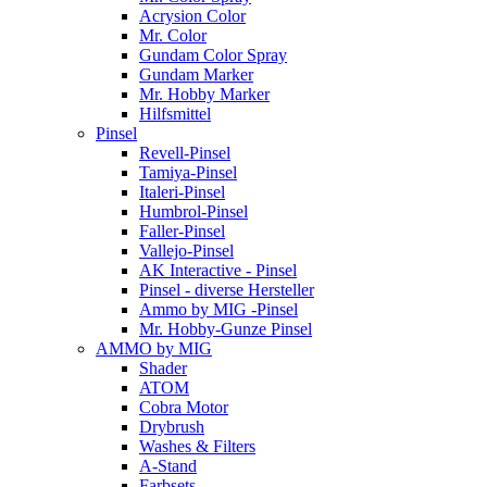
Acrysion Color
Mr. Color
Gundam Color Spray
Gundam Marker
Mr. Hobby Marker
Hilfsmittel
Pinsel
Revell-Pinsel
Tamiya-Pinsel
Italeri-Pinsel
Humbrol-Pinsel
Faller-Pinsel
Vallejo-Pinsel
AK Interactive - Pinsel
Pinsel - diverse Hersteller
Ammo by MIG -Pinsel
Mr. Hobby-Gunze Pinsel
AMMO by MIG
Shader
ATOM
Cobra Motor
Drybrush
Washes & Filters
A-Stand
Farbsets