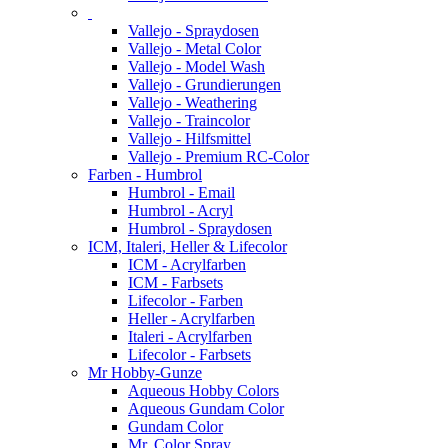
Vallejo - Spraydosen
Vallejo - Metal Color
Vallejo - Model Wash
Vallejo - Grundierungen
Vallejo - Weathering
Vallejo - Traincolor
Vallejo - Hilfsmittel
Vallejo - Premium RC-Color
Farben - Humbrol
Humbrol - Email
Humbrol - Acryl
Humbrol - Spraydosen
ICM, Italeri, Heller & Lifecolor
ICM - Acrylfarben
ICM - Farbsets
Lifecolor - Farben
Heller - Acrylfarben
Italeri - Acrylfarben
Lifecolor - Farbsets
Mr Hobby-Gunze
Aqueous Hobby Colors
Aqueous Gundam Color
Gundam Color
Mr. Color Spray