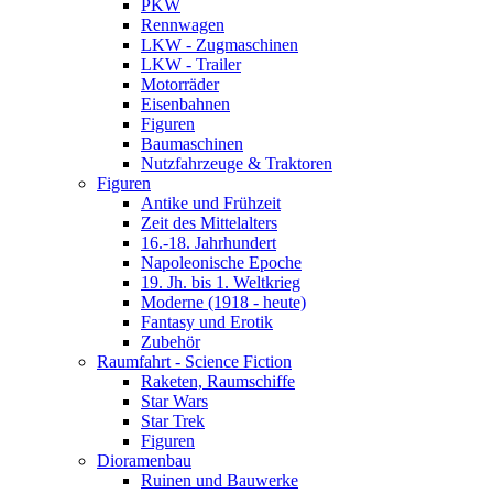
PKW
Rennwagen
LKW - Zugmaschinen
LKW - Trailer
Motorräder
Eisenbahnen
Figuren
Baumaschinen
Nutzfahrzeuge & Traktoren
Figuren
Antike und Frühzeit
Zeit des Mittelalters
16.-18. Jahrhundert
Napoleonische Epoche
19. Jh. bis 1. Weltkrieg
Moderne (1918 - heute)
Fantasy und Erotik
Zubehör
Raumfahrt - Science Fiction
Raketen, Raumschiffe
Star Wars
Star Trek
Figuren
Dioramenbau
Ruinen und Bauwerke