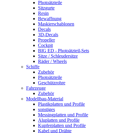
Photoätzteile
Sitzgurte
Resin
Bewaffnung
Maskierschablonen
Decals
3D-Decals
Propeller
Cockpit
BIG ED - Photoätzteil-Sets
Sitze / Schleudersitze
Räder / Wheels
Schiffe
Zubehör
Photoätzteile
Geschützrohre
Fahrzeuge
Zubehör
Modellbau-Material
Plastikplatten und Profile
sonstiges
Messingplatten und Profile
Aluplatten und Profile
Kupferplatten und Profile
Kabel und Drähte