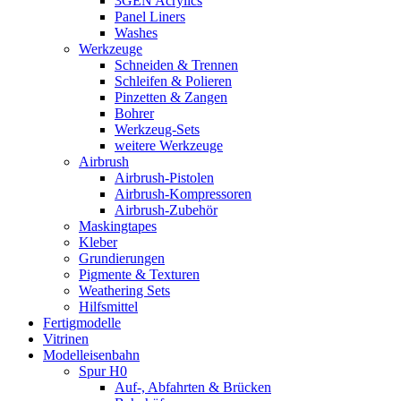
3GEN Acrylics
Panel Liners
Washes
Werkzeuge
Schneiden & Trennen
Schleifen & Polieren
Pinzetten & Zangen
Bohrer
Werkzeug-Sets
weitere Werkzeuge
Airbrush
Airbrush-Pistolen
Airbrush-Kompressoren
Airbrush-Zubehör
Maskingtapes
Kleber
Grundierungen
Pigmente & Texturen
Weathering Sets
Hilfsmittel
Fertigmodelle
Vitrinen
Modelleisenbahn
Spur H0
Auf-, Abfahrten & Brücken