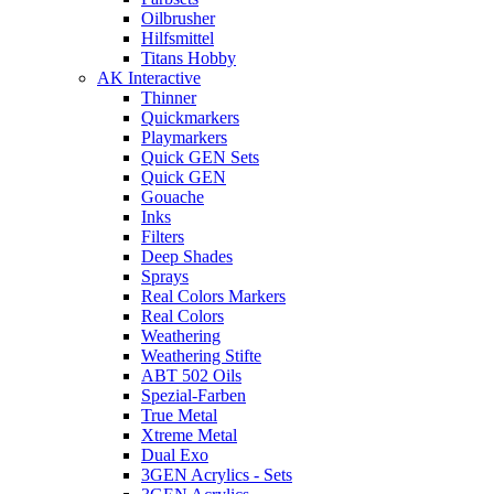
Oilbrusher
Hilfsmittel
Titans Hobby
AK Interactive
Thinner
Quickmarkers
Playmarkers
Quick GEN Sets
Quick GEN
Gouache
Inks
Filters
Deep Shades
Sprays
Real Colors Markers
Real Colors
Weathering
Weathering Stifte
ABT 502 Oils
Spezial-Farben
True Metal
Xtreme Metal
Dual Exo
3GEN Acrylics - Sets