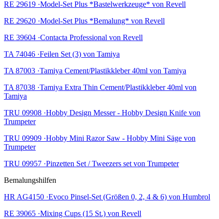
RE 29619 ·Model-Set Plus *Bastelwerkzeuge* von Revell
RE 29620 ·Model-Set Plus *Bemalung* von Revell
RE 39604 ·Contacta Professional von Revell
TA 74046 ·Feilen Set (3) von Tamiya
TA 87003 ·Tamiya Cement/Plastikkleber 40ml von Tamiya
TA 87038 ·Tamiya Extra Thin Cement/Plastikkleber 40ml von
Tamiya
TRU 09908 ·Hobby Design Messer - Hobby Design Knife von
Trumpeter
TRU 09909 ·Hobby Mini Razor Saw - Hobby Mini Säge von
Trumpeter
TRU 09957 ·Pinzetten Set / Tweezers set von Trumpeter
Bemalungshilfen
HR AG4150 ·Evoco Pinsel-Set (Größen 0, 2, 4 & 6) von Humbrol
RE 39065 ·Mixing Cups (15 St.) von Revell