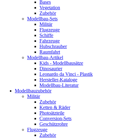
Bases
Vegetation
Zubehör
Modellbau-Sets
Militär
Flugzeuge
Schiffe
Fahrzeuge
Hubschrauber
Raumfahrt
Modellbau-Artikel
Kids - Modellbausätze
Dinosaurier
Leonardo da Vinci - Plastik
Hersteller-Kataloge
Modellbau-Literatur
Modellbauzubehör
Militär
Zubehör
Ketten & Räder
Photoätzteile
Conversion-Sets
Geschützrohre
Flugzeuge
Zubehör