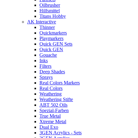
Oilbrusher
Hilfsmittel
Titans Hobby
AK Interactive
Thinner
Quickmarkers
Playmarkers
Quick GEN Sets
Quick GEN
Gouache
Inks
Filters
Deep Shades
Sprays
Real Colors Markers
Real Colors
Weathering
Weathering Stifte
ABT 502 Oils
Spezial-Farben
True Metal
Xtreme Metal
Dual Exo
3GEN Acrylics - Sets