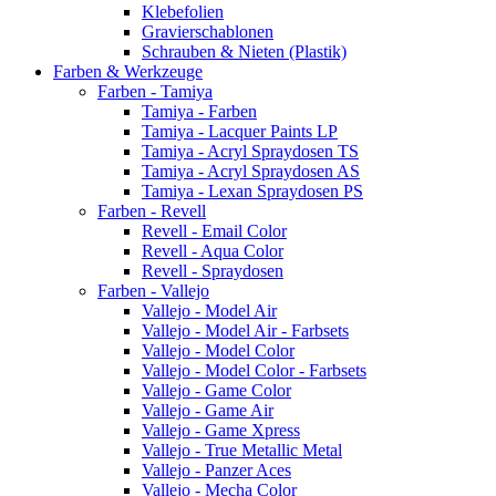
Klebefolien
Gravierschablonen
Schrauben & Nieten (Plastik)
Farben & Werkzeuge
Farben - Tamiya
Tamiya - Farben
Tamiya - Lacquer Paints LP
Tamiya - Acryl Spraydosen TS
Tamiya - Acryl Spraydosen AS
Tamiya - Lexan Spraydosen PS
Farben - Revell
Revell - Email Color
Revell - Aqua Color
Revell - Spraydosen
Farben - Vallejo
Vallejo - Model Air
Vallejo - Model Air - Farbsets
Vallejo - Model Color
Vallejo - Model Color - Farbsets
Vallejo - Game Color
Vallejo - Game Air
Vallejo - Game Xpress
Vallejo - True Metallic Metal
Vallejo - Panzer Aces
Vallejo - Mecha Color