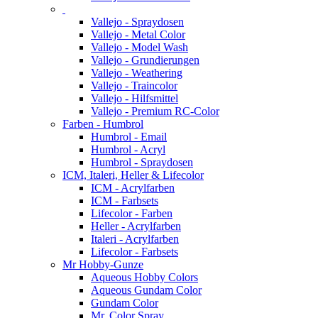
Vallejo - Spraydosen
Vallejo - Metal Color
Vallejo - Model Wash
Vallejo - Grundierungen
Vallejo - Weathering
Vallejo - Traincolor
Vallejo - Hilfsmittel
Vallejo - Premium RC-Color
Farben - Humbrol
Humbrol - Email
Humbrol - Acryl
Humbrol - Spraydosen
ICM, Italeri, Heller & Lifecolor
ICM - Acrylfarben
ICM - Farbsets
Lifecolor - Farben
Heller - Acrylfarben
Italeri - Acrylfarben
Lifecolor - Farbsets
Mr Hobby-Gunze
Aqueous Hobby Colors
Aqueous Gundam Color
Gundam Color
Mr. Color Spray