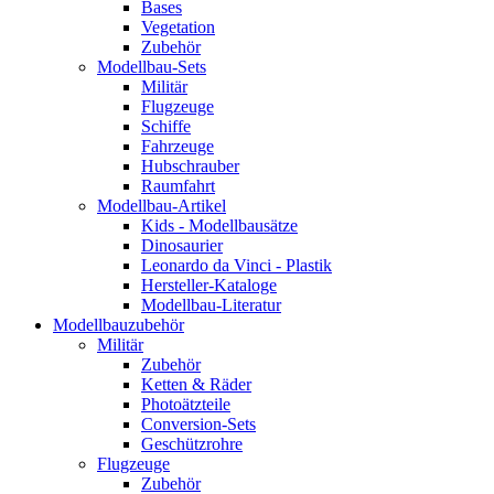
Bases
Vegetation
Zubehör
Modellbau-Sets
Militär
Flugzeuge
Schiffe
Fahrzeuge
Hubschrauber
Raumfahrt
Modellbau-Artikel
Kids - Modellbausätze
Dinosaurier
Leonardo da Vinci - Plastik
Hersteller-Kataloge
Modellbau-Literatur
Modellbauzubehör
Militär
Zubehör
Ketten & Räder
Photoätzteile
Conversion-Sets
Geschützrohre
Flugzeuge
Zubehör