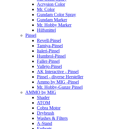
Acrysion Color
Mr. Color
Gundam Color Spray
Gundam Marker
Mr. Hobby Marker
Hilfsmittel
Pinsel
Revell-Pinsel
Tamiya-Pinsel
Italeri-Pinsel
Humbrol-Pinsel
Faller-Pinsel
Vallejo-Pinsel
AK Interactive - Pinsel
Pinsel - diverse Hersteller
Ammo by MIG -Pinsel
Mr. Hobby-Gunze Pinsel
AMMO by MIG
Shader
ATOM
Cobra Motor
Drybrush
Washes & Filters
A-Stand
Farbsets