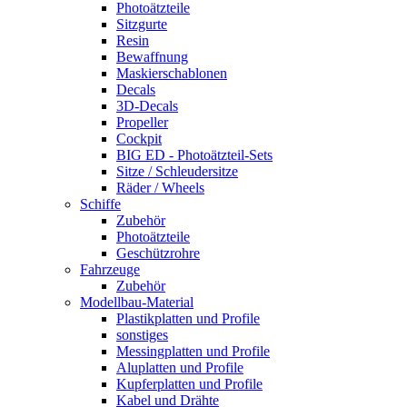
Photoätzteile
Sitzgurte
Resin
Bewaffnung
Maskierschablonen
Decals
3D-Decals
Propeller
Cockpit
BIG ED - Photoätzteil-Sets
Sitze / Schleudersitze
Räder / Wheels
Schiffe
Zubehör
Photoätzteile
Geschützrohre
Fahrzeuge
Zubehör
Modellbau-Material
Plastikplatten und Profile
sonstiges
Messingplatten und Profile
Aluplatten und Profile
Kupferplatten und Profile
Kabel und Drähte