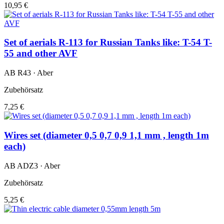
10,95 €
Set of aerials R-113 for Russian Tanks like: T-54 T-
55 and other AVF
AB R43 · Aber
Zubehörsatz
7,25 €
Wires set (diameter 0,5 0,7 0,9 1,1 mm , length 1m
each)
AB ADZ3 · Aber
Zubehörsatz
5,25 €