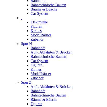
Bahnhöfe
Bahntechnische Bauten
Bäume & Büsche
Car System
Elektroteile
Figuren
Kirmes
Modellhäuser
Zubehör
Spur N
Bahnhöfe
Auf-, Abfahrten & Brücken
Bahntechnische Bauten
Car System
Figuren
Kirmes
Modellhäuser
Zubehör
Spur Z
Auf-, Abfahrten & Brücken
Bahnhöfe
Bahntechnische Bauten
Bäume & Büsche
Figuren