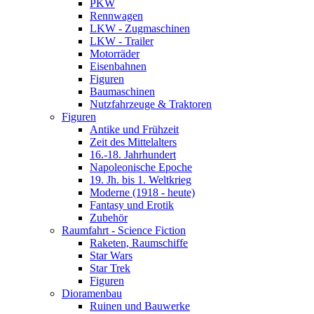
PKW
Rennwagen
LKW - Zugmaschinen
LKW - Trailer
Motorräder
Eisenbahnen
Figuren
Baumaschinen
Nutzfahrzeuge & Traktoren
Figuren
Antike und Frühzeit
Zeit des Mittelalters
16.-18. Jahrhundert
Napoleonische Epoche
19. Jh. bis 1. Weltkrieg
Moderne (1918 - heute)
Fantasy und Erotik
Zubehör
Raumfahrt - Science Fiction
Raketen, Raumschiffe
Star Wars
Star Trek
Figuren
Dioramenbau
Ruinen und Bauwerke