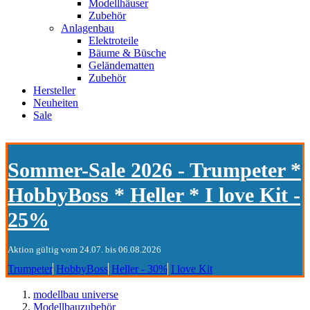
Modellhäuser
Zubehör
Anlagenbau
Elektroteile
Bäume & Büsche
Geländematten
Zubehör
Hersteller
Neuheiten
Sale
Sommer-Sale 2026 - Trumpeter *
HobbyBoss * Heller * I love Kit -
25%
Aktion gültig vom 24.07. bis 06.08.2026
Trumpeter
HobbyBoss
Heller - 30%
I love Kit
modellbau universe
Modellbauzubehör