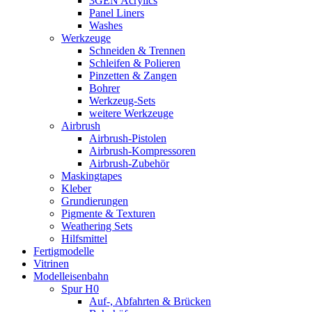
3GEN Acrylics
Panel Liners
Washes
Werkzeuge
Schneiden & Trennen
Schleifen & Polieren
Pinzetten & Zangen
Bohrer
Werkzeug-Sets
weitere Werkzeuge
Airbrush
Airbrush-Pistolen
Airbrush-Kompressoren
Airbrush-Zubehör
Maskingtapes
Kleber
Grundierungen
Pigmente & Texturen
Weathering Sets
Hilfsmittel
Fertigmodelle
Vitrinen
Modelleisenbahn
Spur H0
Auf-, Abfahrten & Brücken