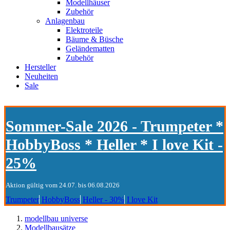
Modellhäuser
Zubehör
Anlagenbau
Elektroteile
Bäume & Büsche
Geländematten
Zubehör
Hersteller
Neuheiten
Sale
Sommer-Sale 2026 - Trumpeter *
HobbyBoss * Heller * I love Kit -
25%
Aktion gültig vom 24.07. bis 06.08.2026
Trumpeter
HobbyBoss
Heller - 30%
I love Kit
modellbau universe
Modellbausätze