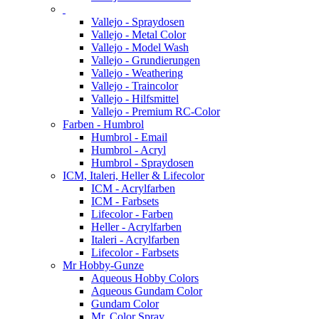
Vallejo - Spraydosen
Vallejo - Metal Color
Vallejo - Model Wash
Vallejo - Grundierungen
Vallejo - Weathering
Vallejo - Traincolor
Vallejo - Hilfsmittel
Vallejo - Premium RC-Color
Farben - Humbrol
Humbrol - Email
Humbrol - Acryl
Humbrol - Spraydosen
ICM, Italeri, Heller & Lifecolor
ICM - Acrylfarben
ICM - Farbsets
Lifecolor - Farben
Heller - Acrylfarben
Italeri - Acrylfarben
Lifecolor - Farbsets
Mr Hobby-Gunze
Aqueous Hobby Colors
Aqueous Gundam Color
Gundam Color
Mr. Color Spray