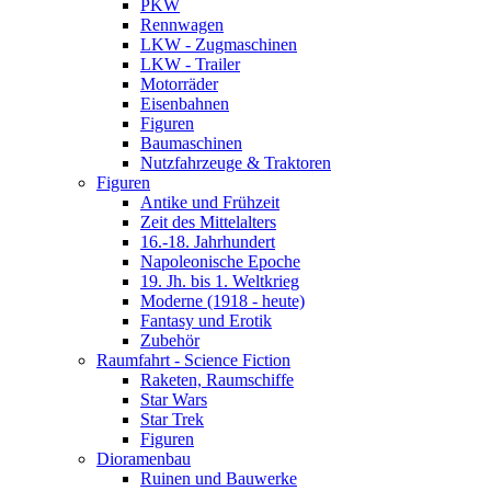
PKW
Rennwagen
LKW - Zugmaschinen
LKW - Trailer
Motorräder
Eisenbahnen
Figuren
Baumaschinen
Nutzfahrzeuge & Traktoren
Figuren
Antike und Frühzeit
Zeit des Mittelalters
16.-18. Jahrhundert
Napoleonische Epoche
19. Jh. bis 1. Weltkrieg
Moderne (1918 - heute)
Fantasy und Erotik
Zubehör
Raumfahrt - Science Fiction
Raketen, Raumschiffe
Star Wars
Star Trek
Figuren
Dioramenbau
Ruinen und Bauwerke