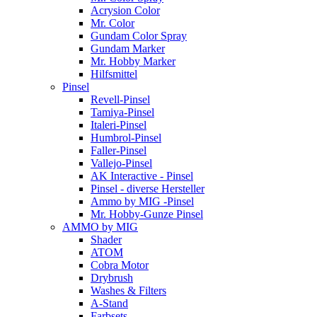
Acrysion Color
Mr. Color
Gundam Color Spray
Gundam Marker
Mr. Hobby Marker
Hilfsmittel
Pinsel
Revell-Pinsel
Tamiya-Pinsel
Italeri-Pinsel
Humbrol-Pinsel
Faller-Pinsel
Vallejo-Pinsel
AK Interactive - Pinsel
Pinsel - diverse Hersteller
Ammo by MIG -Pinsel
Mr. Hobby-Gunze Pinsel
AMMO by MIG
Shader
ATOM
Cobra Motor
Drybrush
Washes & Filters
A-Stand
Farbsets