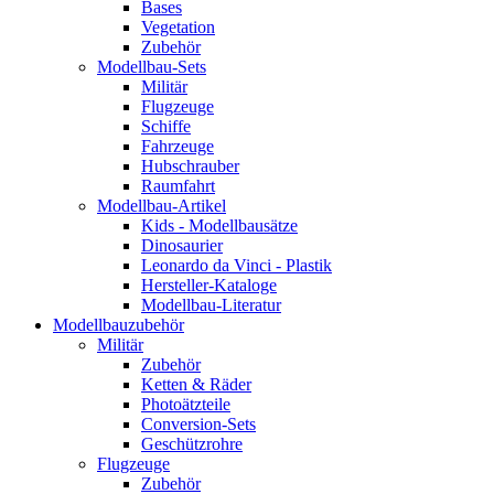
Bases
Vegetation
Zubehör
Modellbau-Sets
Militär
Flugzeuge
Schiffe
Fahrzeuge
Hubschrauber
Raumfahrt
Modellbau-Artikel
Kids - Modellbausätze
Dinosaurier
Leonardo da Vinci - Plastik
Hersteller-Kataloge
Modellbau-Literatur
Modellbauzubehör
Militär
Zubehör
Ketten & Räder
Photoätzteile
Conversion-Sets
Geschützrohre
Flugzeuge
Zubehör