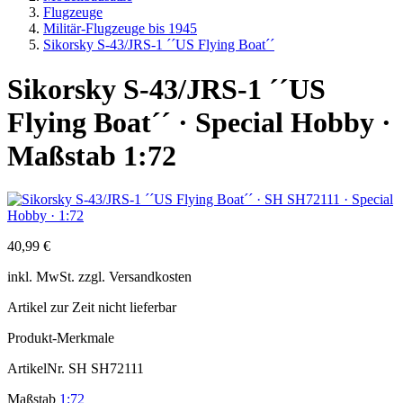
Flugzeuge
Militär-Flugzeuge bis 1945
Sikorsky S-43/JRS-1 ´´US Flying Boat´´
Sikorsky S-43/JRS-1 ´´US
Flying Boat´´ · Special Hobby ·
Maßstab 1:72
40,99 €
inkl.
MwSt. zzgl.
Versandkosten
Artikel zur Zeit nicht lieferbar
Produkt-Merkmale
ArtikelNr.
SH SH72111
Maßstab
1:72