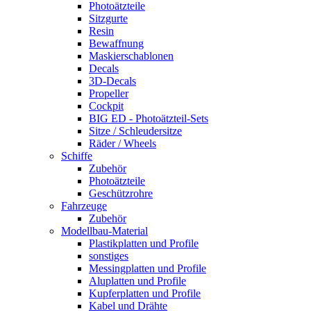
Photoätzteile
Sitzgurte
Resin
Bewaffnung
Maskierschablonen
Decals
3D-Decals
Propeller
Cockpit
BIG ED - Photoätzteil-Sets
Sitze / Schleudersitze
Räder / Wheels
Schiffe
Zubehör
Photoätzteile
Geschützrohre
Fahrzeuge
Zubehör
Modellbau-Material
Plastikplatten und Profile
sonstiges
Messingplatten und Profile
Aluplatten und Profile
Kupferplatten und Profile
Kabel und Drähte