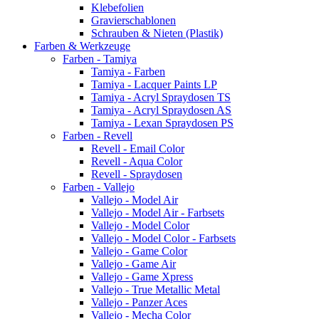
Klebefolien
Gravierschablonen
Schrauben & Nieten (Plastik)
Farben & Werkzeuge
Farben - Tamiya
Tamiya - Farben
Tamiya - Lacquer Paints LP
Tamiya - Acryl Spraydosen TS
Tamiya - Acryl Spraydosen AS
Tamiya - Lexan Spraydosen PS
Farben - Revell
Revell - Email Color
Revell - Aqua Color
Revell - Spraydosen
Farben - Vallejo
Vallejo - Model Air
Vallejo - Model Air - Farbsets
Vallejo - Model Color
Vallejo - Model Color - Farbsets
Vallejo - Game Color
Vallejo - Game Air
Vallejo - Game Xpress
Vallejo - True Metallic Metal
Vallejo - Panzer Aces
Vallejo - Mecha Color