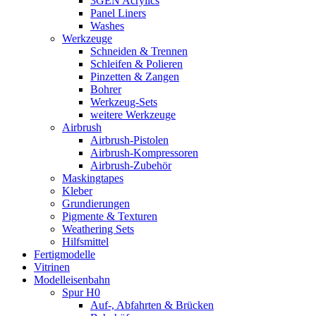
3GEN Acrylics
Panel Liners
Washes
Werkzeuge
Schneiden & Trennen
Schleifen & Polieren
Pinzetten & Zangen
Bohrer
Werkzeug-Sets
weitere Werkzeuge
Airbrush
Airbrush-Pistolen
Airbrush-Kompressoren
Airbrush-Zubehör
Maskingtapes
Kleber
Grundierungen
Pigmente & Texturen
Weathering Sets
Hilfsmittel
Fertigmodelle
Vitrinen
Modelleisenbahn
Spur H0
Auf-, Abfahrten & Brücken