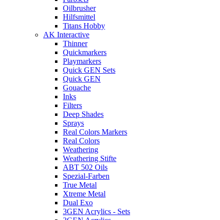
Oilbrusher
Hilfsmittel
Titans Hobby
AK Interactive
Thinner
Quickmarkers
Playmarkers
Quick GEN Sets
Quick GEN
Gouache
Inks
Filters
Deep Shades
Sprays
Real Colors Markers
Real Colors
Weathering
Weathering Stifte
ABT 502 Oils
Spezial-Farben
True Metal
Xtreme Metal
Dual Exo
3GEN Acrylics - Sets